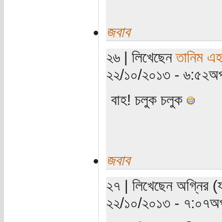
জবাব
২৬ | লিখেছেন
তানিম এহ
২২/১০/২০১৩ - ৬:৫২অপ
বাহ! চলুক চলুক
জবাব
২৭ | লিখেছেন অগ্নির (য
২২/১০/২০১৩ - ৭:০৭অপ