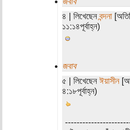
জবাব
৪ | লিখেছেন
বন্দনা
[অতিথ
১১:১৪পূর্বাহ্ন)
জবাব
৫ | লিখেছেন
ঈয়াসীন
[অত
৪:১৮পূর্বাহ্ন)
----------------------