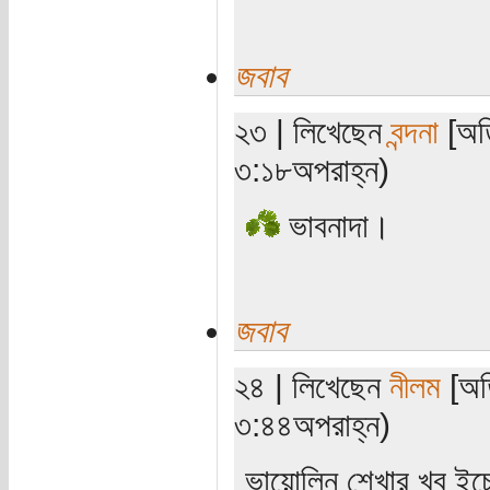
জবাব
২৩ | লিখেছেন
বন্দনা
[অতি
৩:১৮অপরাহ্ন)
ভাবনাদা।
জবাব
২৪ | লিখেছেন
নীলম
[অতি
৩:৪৪অপরাহ্ন)
ভায়োলিন শেখার খুব ইচ্