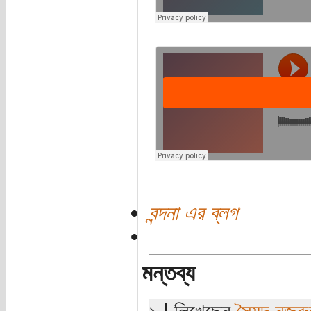
বন্দনা এর ব্লগ
মন্তব্য
১ | লিখেছেন
সৈয়দ নজরু