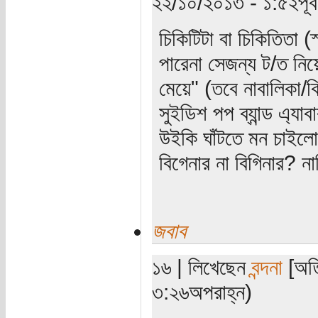
২২/১০/২০১৩ - ১:৫২পূর্বা
চিকিটিটা বা চিকিতিতা 
পারেনা সেজন্য ট/ত নিয়ে 
মেয়ে" (তবে নাবালিকা/ক
সুইডিশ পপ ব্যান্ড এ্
উইকি ঘাঁটতে মন চাইল
বিগেনার না বিগিনার? ন
জবাব
১৬ | লিখেছেন
বন্দনা
[অতি
৩:২৬অপরাহ্ন)