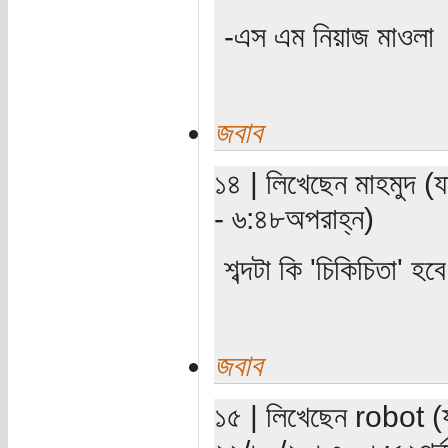
-এস এম নিয়াজ মাওলা
জবাব
১৪ | লিখেছেন মাহমুদ (
- ৬:৪৮অপরাহ্ন)
শব্দটা কি 'চিকিচিতা' হব
জবাব
১৫ | লিখেছেন robot (যা