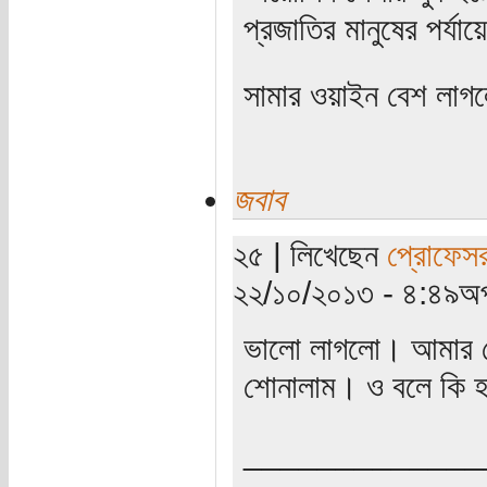
প্রজাতির মানুষের পর্
সামার ওয়াইন বেশ লা
জবাব
২৫ | লিখেছেন
প্রোফেস
২২/১০/২০১৩ - ৪:৪৯অপ
ভালো লাগলো। আমার ছে
শোনালাম। ও বলে কি হ
_____________