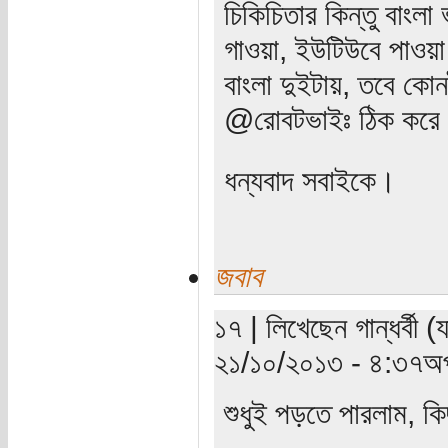
চিকিচিতার কিন্তু বাংলা
গাওয়া, ইউটিউবে পাওয়া 
বাংলা দুইটায়, তবে কো
@রোবটভাইঃ ঠিক করে 
ধন্যবাদ সবাইকে।
জবাব
১৭ | লিখেছেন গান্ধর্বী 
২১/১০/২০১৩ - ৪:৩৭অপ
শুধুই পড়তে পারলাম, কি