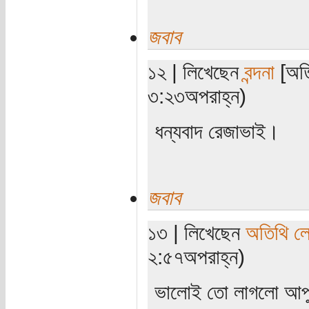
জবাব
১২ | লিখেছেন
বন্দনা
[অতি
৩:২৩অপরাহ্ন)
ধন্যবাদ রেজাভাই।
জবাব
১৩ | লিখেছেন
অতিথি ল
২:৫৭অপরাহ্ন)
ভালোই তো লাগলো আপু। 