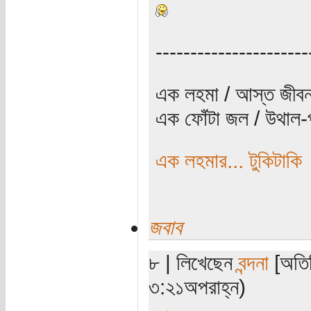
----------------------
এক লহমা / আস্ত জীবন
এক ফোঁটা জল / উথাল-প
এক লহমার... টুকিটাকি
জবাব
৮ | লিখেছেন
বন্দনা
[অতিথ
৩:২১অপরাহ্ন)