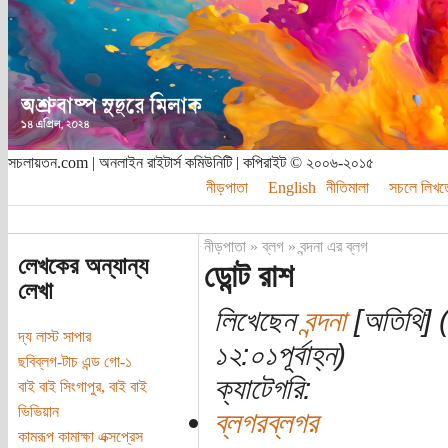
সচলায়তন.com | অনলাইন রাইটার্স কমিউনিটি | কপিরাইট © ২০০৬-২০১৫
নীড়পাতা
English
নীতিমালা
সচলে লিখত
নীড়পাতা
»
ব্লগ
»
বন্দনা এর ব্লগ
লেখকের অন্যান্য
ডোন্ট রাশ
লেখা
লিখেছেন
বন্দনা
[অতিথি] 
দ্য লাস্ট সাপার
১২:০১পূর্বাহ্ন)
ছবিব্লগ-টাচ এন্ড গো-১
ক্যাটেগরি:
বাই বাই সিংগাপুর, বাই বাই
ভিভিয়ান
ব্লগরব্লগর
কামরূপ কামাক্ষা এক্সপ্রেস