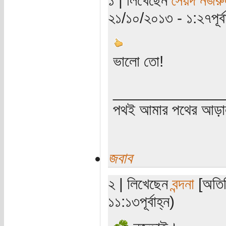
২১/১০/২০১৩ - ১:২৭পূর্বা
ভালো তো!
_____________
পথই আমার পথের আড়
জবাব
২ | লিখেছেন
বন্দনা
[অতিথ
১১:১৩পূর্বাহ্ন)