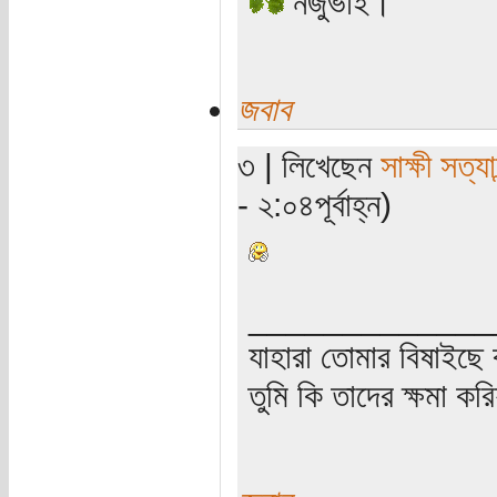
নজুভাই।
জবাব
৩ | লিখেছেন
সাক্ষী সত্যা
- ২:০৪পূর্বাহ্ন)
_____________
যাহারা তোমার বিষাইছে 
তুমি কি তাদের ক্ষমা কর