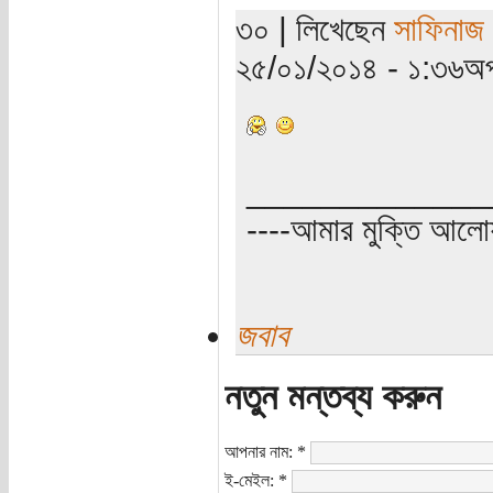
৩০ | লিখেছেন
সাফিনাজ
২৫/০১/২০১৪ - ১:৩৬অপ
_____________
----আমার মুক্তি আল
জবাব
নতুন মন্তব্য করুন
আপনার নাম:
*
ই-মেইল:
*