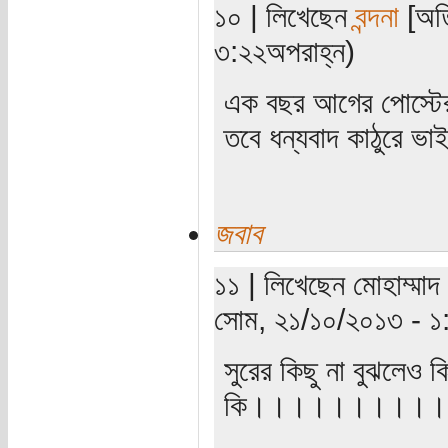
১০ | লিখেছেন
বন্দনা
[অতি
৩:২২অপরাহ্ন)
এক বছর আগের পোস্টের 
তবে ধন্যবাদ কাঠুরে ভ
জবাব
১১ | লিখেছেন মোহাম্মাদ
সোম, ২১/১০/২০১৩ - ১
সুরের কিছু না বুঝলেও 
কি।।।।।।।।।