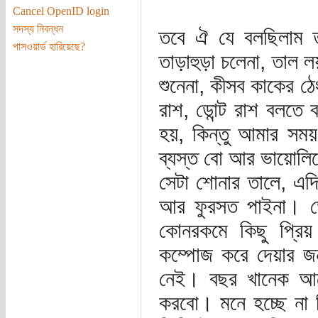
Cancel OpenID login
সদস্য নিবন্ধন
তবে ঐ যে বলছিলাম ত
পাসওয়ার্ড হারিয়েছে?
তাড়াহুড়া চলেনা, তাল 
শুনেনা, কীসব কাকের ঠে
রাশ, ডোন্ট রাশ বলতে 
হয়, কিন্তু আমার সম
ব্যস্ত বো আর ভায়োলিন
সেটা শোনার তালে, এদ
আর ফুরসত পাইনা। ডোন
কোনরকমে কিছু প্রি
কম্পোজ করে দেয়ার জন
নেই। বছর খানেক আগে
করবো। মনে হচ্ছে না 