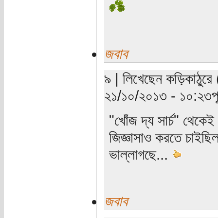
জবাব
৯ | লিখেছেন কড়িকাঠুরে 
২১/১০/২০১৩ - ১০:২৩পূর্
"খোঁজ দ্য সার্চ" থেক
জিজ্ঞাসাও করতে চাইছি
ভাল্লাগছে...
জবাব