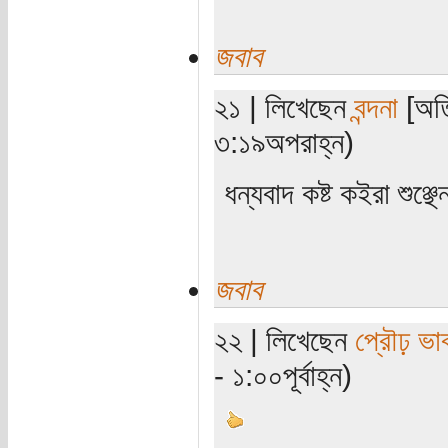
জবাব
২১ | লিখেছেন
বন্দনা
[অতি
৩:১৯অপরাহ্ন)
ধন্যবাদ কষ্ট কইরা শুঞ্
জবাব
২২ | লিখেছেন
প্রৌঢ় ভা
- ১:০০পূর্বাহ্ন)