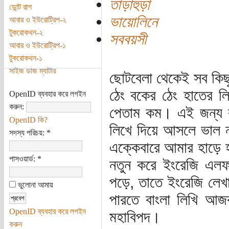
তাড়াহুড়া
ডোন্ট রাশ
ভায়োলিনে
আবার ও ইউরোট্রিপ-২
টুকরোকথন-২
সববয়সী
আবার ও ইউরোট্রিপ-১
টুকরোকথন-১
সাইজ ডাজ ম্যাটার
ছোটবেলা থেকেই সব কিছ
ঠেং বকের ঠেং হাতের ল
OpenID ব্যবহার করে লগইন
করুন:
পেতাম কম। এই জন্য ব
OpenID কি?
লিখে দিয়ে আসলে ভাল না
সদস্য পরিচয়:
*
এক্কেবারে আমার হাড়ে 
পাসওয়ার্ড:
*
নতুন করে ইংরেজি এলফা
পড়ে, তাতে ইংরেজি লেখ
ভুলোনা আমায়
পারতে বাংলা লিখি আ
OpenID ব্যবহার করে লগইন
মহাবিপদ।
করুন