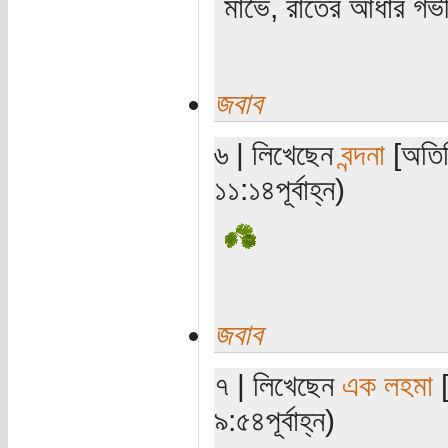
মাভৈ, রাতের আঁধার গ
জবাব
৬ | লিখেছেন
বন্দনা
[অতিথ
১১:১৪পূর্বাহ্ন)
জবাব
৭ | লিখেছেন
এক লহমা
[
৯:৫৪পূর্বাহ্ন)