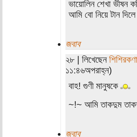
ভায়োলিন শেখা ভীষন কঠি
আমি বো নিয়ে টান দিলে ক
জবাব
২৮ | লিখেছেন
শিশিরকণ
১১:৪৬অপরাহ্ন)
বাহ! গুণী মানুষকে
~!~ আমি তাকদুম তাকদ
জবাব