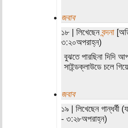
জবাব
১৮ | লিখেছেন
বন্দনা
[অতি
৩:২০অপরাহ্ন)
বুঝতে পারছিনা দিদি আপ
সাইন্ডক্লাউডে চলে গিয়
জবাব
১৯ | লিখেছেন গান্ধর্বী 
- ৩:২৮অপরাহ্ন)