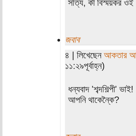
সত্যি, কী বিস্ময়কর ওই
জবাব
৪ | লিখেছেন
আকতার আ
১১:২৯পূর্বাহ্ন)
ধন্যবাদ 'শব্দশিল্পী' ভাই!
আপনি থাকেন্কৈ?