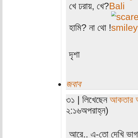
খে ঢরায়, খে?
হামি? না থো !
দৃশা
জবাব
৩১ | লিখেছেন
আকতার 
২:১৬অপরাহ্ন)
আরে.. এ-তো দেখি ভাগ্