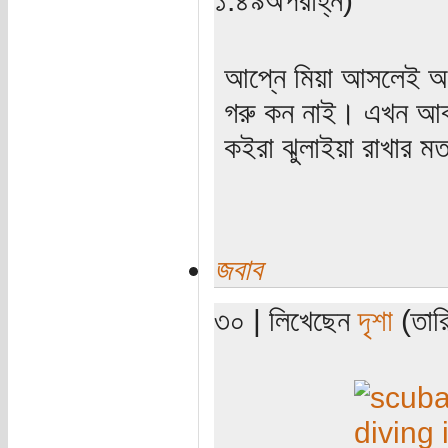
আপ্নে মিয়া আসলেই অন
গরু কন নাই। এখন আবা
কইরা ঝুলাইয়া রাখার 
জবাব
৩০ | লিখেছেন
দৃশা
(তারি