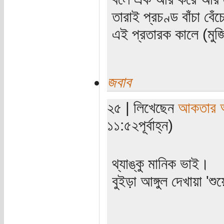
তারাই প্রচণ্ড বাঁচা বে
এই প্রতারক কালে (মুজ
জবাব
২৫ | লিখেছেন
আকতার 
১১:৫২পূর্বাহ্ন)
থ্যাঙ্কু মানিক ভাই।
বুইড়া আঙ্গুল দেখায়া 'শ