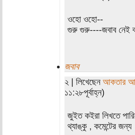
ওহো ওহো--
গুরু গুরু----জবাব নেই 
জবাব
২ | লিখেছেন
আকতার আ
১১:২৮পূর্বাহ্ন)
জুইত কইরা লিখতে পার
থ্যাঙ্কু , কমেন্টের জন্য