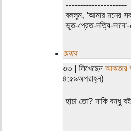
---------------------
বললুম, 'আমার মনের স
ভূত-প্রেত-দত্যি-দানো-
জবাব
৩৩ | লিখেছেন
আকতার 
৪:৫৯অপরাহ্ন)
হাচা তো? নাকি বন্ধু 