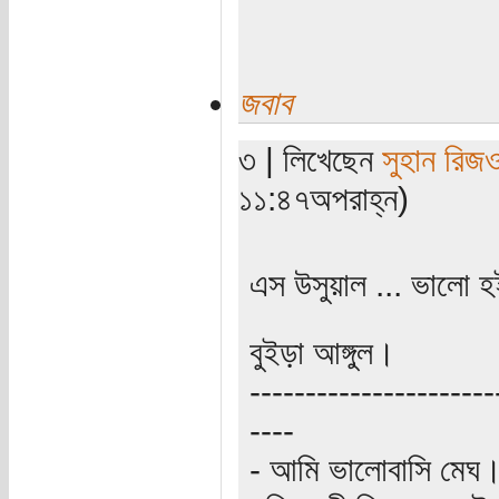
জবাব
৩ | লিখেছেন
সুহান রিজ
১১:৪৭অপরাহ্ন)
এস উসুয়াল ... ভালো হ
বুইড়া আঙ্গুল।
----------------------
----
- আমি ভালোবাসি মেঘ।