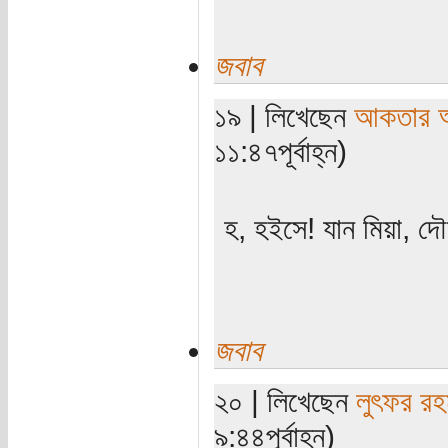
জবাব
১৯ | লিখেছেন
আকতার 
১১:৪৭পূর্বাহ্ন)
হ, হইসে! যান মিয়া, দ
জবাব
২০ | লিখেছেন
লুৎফর রহ
৯:৪৪পূর্বাহ্ন)