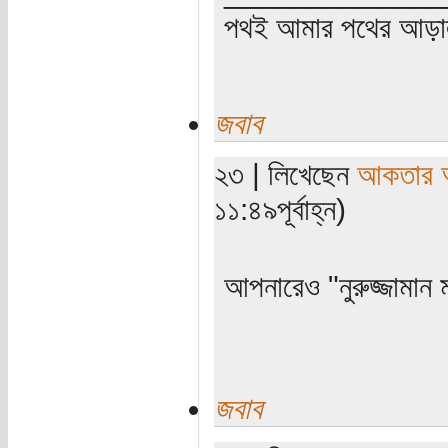
পথই আমার পথের আড়
জবাব
২৩ | লিখেছেন
আকতার 
১১:৪৯পূর্বাহ্ন)
আপনারেও "নুরুজ্জামান
জবাব