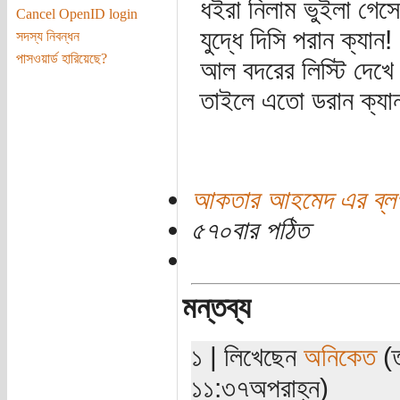
ধইরা নিলাম ভুইলা গেস
Cancel OpenID login
যুদ্ধে দিসি পরান ক্যান!
সদস্য নিবন্ধন
পাসওয়ার্ড হারিয়েছে?
আল বদরের লিস্টি দেখে
তাইলে এতো ডরান ক্যা
আকতার আহমেদ এর ব্ল
৫৭০বার পঠিত
মন্তব্য
১ | লিখেছেন
অনিকেত
(ত
১১:৩৭অপরাহ্ন)