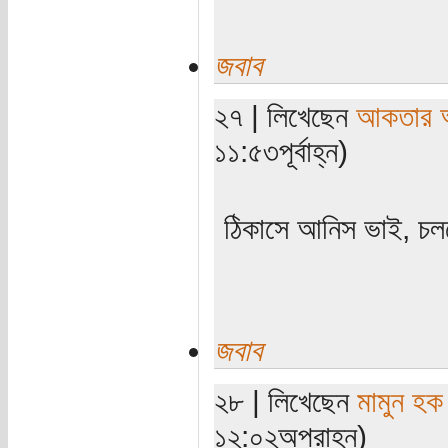
জবাব
২৭ | লিখেছেন
আকতার 
১১:৫৩পূর্বাহ্ন)
ঠিকাসে আনিস ভাই, চ
জবাব
২৮ | লিখেছেন
মামুন হক
১২:০২অপরাহ্ন)