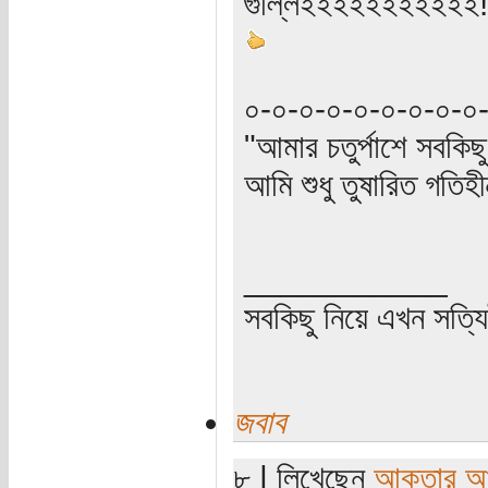
গুল্লিইইইইইইইইইইই!
০-০-০-০-০-০-০-০-০
"আমার চতুর্পাশে সবকিছ
আমি শুধু তুষারিত গতিহী
___________
সবকিছু নিয়ে এখন সত্
জবাব
৮ | লিখেছেন
আকতার আ