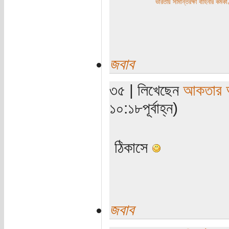
ভারতীয় সীমান্তরক্ষী বাহিনীর কর্
জবাব
৩৫ | লিখেছেন
আকতার 
১০:১৮পূর্বাহ্ন)
ঠিকাসে
জবাব