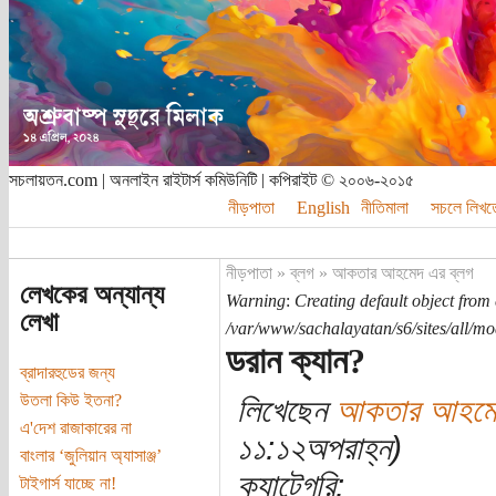
সচলায়তন.com | অনলাইন রাইটার্স কমিউনিটি | কপিরাইট © ২০০৬-২০১৫
নীড়পাতা
English
নীতিমালা
সচলে লিখত
নীড়পাতা
»
ব্লগ
»
আকতার আহমেদ এর ব্লগ
লেখকের অন্যান্য
Warning
:
Creating default object from
লেখা
/var/www/sachalayatan/s6/sites/all/mo
ডরান ক্যান?
ব্রাদারহুডের জন্য
উতলা কিউ ইতনা?
লিখেছেন
আকতার আহমে
এ'দেশ রাজাকারের না
১১:১২অপরাহ্ন)
বাংলার ‘জুলিয়ান অ্যাসাঞ্জ’
ক্যাটেগরি:
টাইগার্স যাচ্ছে না!