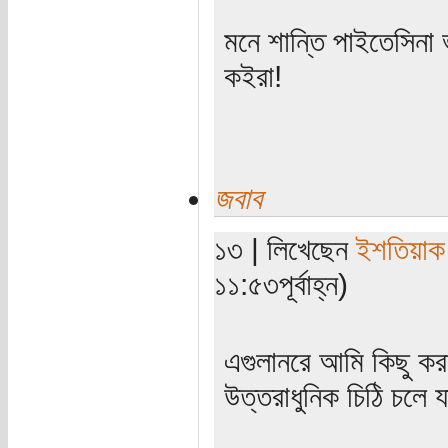
মনে শান্তি পাইতেসিন
কইরা!
জবাব
১৩ | লিখেছেন
ইশতিয়াক
১১:৫৩পূর্বাহ্ন)
এগুলানরে আমি কিছু কর
উত্তরাধুনিক চিঠি চলে 