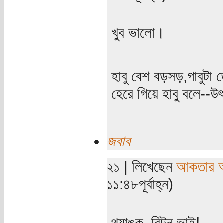
খুব ভালো।
হাবু বেশ বড়সড়,গাবুটা ত
হেরে গিয়ে হাবু বলে--উৎ
জবাব
২১ | লিখেছেন
আকতার 
১১:৪৮পূর্বাহ্ন)
থ্যাঙ্কু, রিটন ভাই!