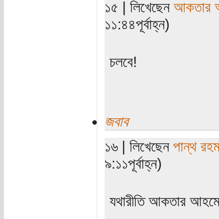
১৫ | লিখেছেন
আকতার 
১১:৪৪পূর্বাহ্ন)
চলবে!
জবাব
১৬ | লিখেছেন
পান্থ রহম
৯:১১পূর্বাহ্ন)
যথারীতি আকতার আহম