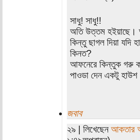
সাধু! সাধু!!
অতি উত্তম হইয়াছে। 
কিন্তু ছাগল দিয়া যদি 
কিনত?
আফনেরে কিন্তুক গরু কইন
পাওডা দেন একটু হাউশ 
জবাব
২৯ | লিখেছেন
আকতার 
১:৪৯অপরাহ্ন)