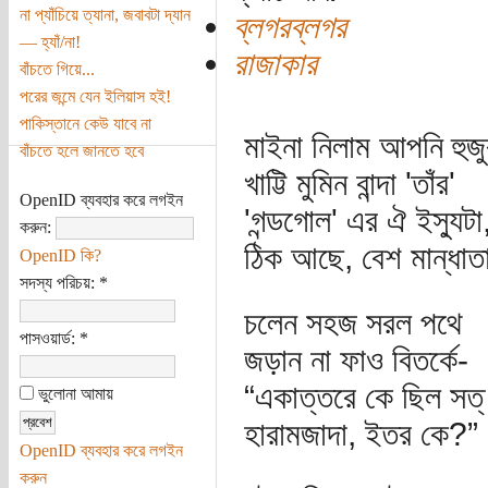
না প্যাঁচিয়ে ত্যানা, জবাবটা দ্যান
ব্লগরব্লগর
— হ্যাঁ/না!
রাজাকার
বাঁচতে গিয়ে...
পরের জন্মে যেন ইলিয়াস হই!
পাকিস্তানে কেউ যাবে না
মাইনা নিলাম আপনি হুজু
বাঁচতে হলে জানতে হবে
খাট্টি মুমিন বান্দা 'তাঁর'
OpenID ব্যবহার করে লগইন
'গন্ডগোল' এর ঐ ইস্যুটা
করুন:
ঠিক আছে, বেশ মান্ধাতা
OpenID কি?
সদস্য পরিচয়:
*
চলেন সহজ সরল পথে
পাসওয়ার্ড:
*
জড়ান না ফাও বিতর্কে-
“একাত্তরে কে ছিল সত্
ভুলোনা আমায়
হারামজাদা, ইতর কে?”
OpenID ব্যবহার করে লগইন
করুন