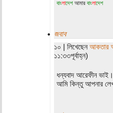
বাং
লা
দেশ
আমার
বাং
লা
দেশ
জবাব
১০ | লিখেছেন
আকতার 
১১:৩৩পূর্বাহ্ন)
ধন্যবাদ আরেফীন ভাই
আমি কিন্তু আপনার লেখ