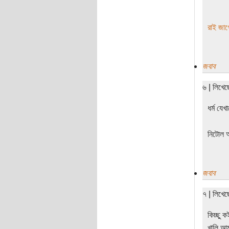
রাই জাগ
জবাব
৬ | লিখে
ধর্ম যে
নিটোল 
জবাব
৭ | লিখে
কিচ্ছু ক
খালি আম