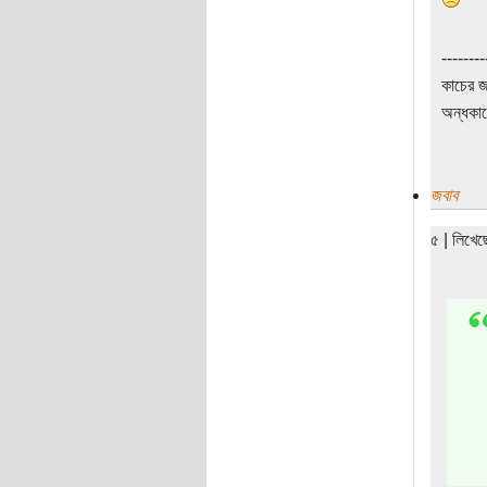
--------
কাচের জ
অন্ধকার
জবাব
৫ | লিখে