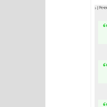
১ | লিখে