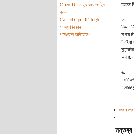
হয়তো ঠি
OpenID ব্যবহার করে লগইন
করুন
Cancel OpenID login
৫.
সদস্য নিবন্ধন
বিড়াল নি
পাসওয়ার্ড হারিয়েছে?
মাথায় ত
"চাইপা 
মুক্তচিন
অথবা, ন
৬.
"রাই জা
তোমার ঘ
অরূপ এর 
মন্তব্য