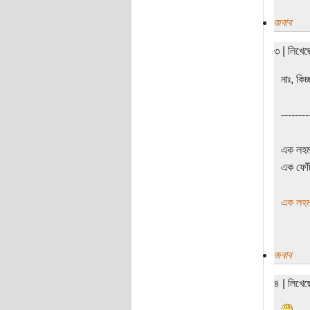
জবাব
৩ | লিখে
নাঃ, কি
--------
এক লহমা
এক ফোঁট
এক লহমা
জবাব
৪ | লিখে