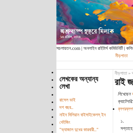
সচলায়তন.com | অনলাইন রাইটার্স কমিউনিটি | ক
নীড়পাতা
নীড়পাতা
»
লেখকের অন্যান্য
রাই জ
লেখা
লিখেছেন
রাসেল ভাই
ক্যাটেগরি:
দশ বছর..
ব্লগরব্লগ
নাইন মিলিয়ান বাইসাইকেলস্ ইন
১.
বেইজিং
সপ্তাহে
"ভ্যাজাল দুধের কারবারী.."