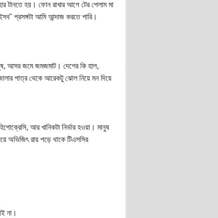
ংহার টানতে হয়। ফোন রাখার আগে টের পেলাম মা
সব" প্রসঙ্গটা আমি আন্দাজ করতে পারি।
ানুষ, আসর জমে জমজমাট। দেশের কি হাল,
জালার পাত্র থেকে আরেকটু ঝোল নিয়ে মন দিয়ে
পোক্রেসি, আর খানিকটা নির্ভার হওয়া। মানুষ
িয়ে অভিজিৎ রায় পড়ে থাকে টিএসসির
াই না।