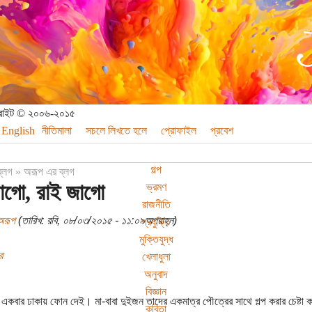
পিরাইট © ২০০৬-২০১৫
English
নীতিমালা
সচলে লিখতে হলে
প্রোফাইল
প্রবেশ
গল্প
ব্লগ
»
অরূপ এর ব্লগ
াগো, রাই জাগো
ভ্রমণ
রাজনীতি
অরূপ
(তারিখ: রবি, ০৮/০৩/২০১৫ - ১১:০৯অপরাহ্ন)
প্রযুক্তি
মুক্তিযুদ্ধ
র
খেলাধুলা
অনুবাদ
বিজ্ঞান
 একবার ঢাকায় ফোন দেই। মা-বাবা দুইজন তাদের একমাত্র পৌত্রের সাথে গল্প করার চেষ্টা ক
কবিতা