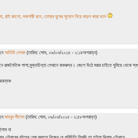
ো, রাই জাগো, শুকশারী বলে, তোমার ঘুমের সুযোগ নিয়ে বাড়ল কারা দলে
ছেন
অতিথি লেখক
(তারিখ: সোম, ০৯/০৩/২০১৫ - ২:১৪অপরাহ্ন)
খানে রাজনৈতিক পাশা,মুক্তচিন্তা সেখানে বাকরুদ্ধ। জেগে উঠে মরার চাইতে ঘুমিয়ে থেকে স
আরন্যক
ছেন
মাহবুব লীলেন
(তারিখ: সোম, ০৯/০৩/২০১৫ - ২:৫৮অপরাহ্ন)
ইলাম না
ার এইবারের বইয়ের শেষ ফ্ল্যাপে নিজের যে পরিচিতি লিখছি তা তুইলা দিলাম এইখানে