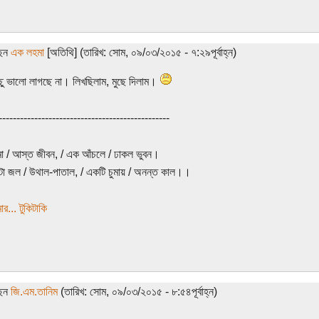
ছেন
এক লহমা
[অতিথি] (তারিখ: সোম, ০৯/০৩/২০১৫ - ৭:২৯পূর্বাহ্ন)
চ্ছু ভালো লাগছে না। লিখছিলাম, মুছে দিলাম।
------------------------------------------------
 / আস্ত জীবন, / এক আঁচলে / ঢাকল ভুবন।
া জল / উথাল-পাতাল, / একটি চুমায় / অনন্ত কাল।।
র... টুকিটাকি
ছেন
জি.এম.তানিম
(তারিখ: সোম, ০৯/০৩/২০১৫ - ৮:৫৪পূর্বাহ্ন)