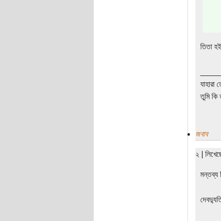
তিতা হ
____
যাহারা 
তুমি কি 
জবাব
২ | লিখে
মন্তব্য
দেবদ্যুত