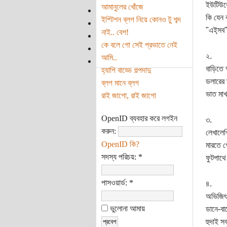
ইউটিউবে
আমানুলের খোঁজে
কি যেন 
ইশ্টিশন ব্লগ নিয়ে কোনও টু শব্দ
"এই্সব"
নাই.. বেশ!
কে বলে গো সেই প্রভাতে নেই
২.
আমি..
বাড়িতে 
হ্যাপি বাড্ডে গল্পদাদু
ডলারের 
ব্লগ মানে ব্লগ
ভাত মাখ
রাই জাগো, রাই জাগো
OpenID ব্যবহার করে লগইন
৩.
করুন:
লেখালেখ
OpenID কি?
মারতে গ
সদস্য পরিচয়:
*
ফুটপাথ
পাসওয়ার্ড:
*
৪.
অভিজিৎ 
ভুলোনা আমায়
ডানে-বা
হুদাই স