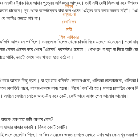
র মনস্টার ট্রাক নিয়ে আমার পুত্রের অধিকতর আগ্রহ। তাই এটা সেটা জিজ্ঞাসা করে উপস
শিক্ষা
বলতে চাচ্ছেন। দূর থেকে অস্পষ্টস্বরে বাবা বলে ওঠেন "এইসব আর বলার দরকার নাই"। "এই
রম্যরচনা
 যে আমিও শুনতে চাই না।
রেখাচিত্র
নারী
শিশু অধিকার
অতিথি আপ্যায়ন পর্ব ছিল। ভদ্রলোক বিলেত থেকে চাকরি নিয়ে এদেশে এসেছেন। গপ্পে ম
দাম কেমন এইসব করে শেষে "এইসব" প্রসঙ্গটাও উঠলো। খোশগল্পে বাগড়া না দিয়ে আমি রে
াতে থাকি, ভাতটা শেষে আর খাওয়া হয়ে ওঠে না।
ি করে আসলে কিছু হয়না। যা হয় তার খানিকটা লোকদেখানো, খানিকটা নামকামানো, খানিকটা হি
েলে চাপাতিই লাগে, কাগজ-কলমে কাজ হয়না। লিখে "বাল"-টা হয়। মাথায় চাপাতির কোপ ন
ে। এখানে সেখানে লোকে আহা-উহু করে কেউ, কেউ ভাবে আপদ গেল ভালোয় ভালোয়।
রায়কে কোপাতে জঙ্গি লাগবে কেন?
মে হাজার হাজার ফারাবী। কিংবা কোটি কোটি।
বাই লাগে ছেলেটার পিছে। জাকির নায়েকের ভক্ত দেখতে দেখতে এখন আর কোন খুব ভরসা প