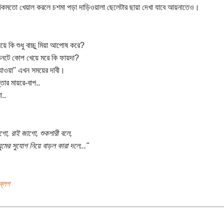
কমতো খেয়াল করলে চশমা পড়া দাড়িওয়ালা ছেলেটার ছায়া দেখা যাবে আয়নাতেও।
য়ে কি শুধু বাচ্চু মিয়া আপোষ করে?
িনটে কোপ খেয়ে মরে কি ফায়দা?
যাওয়া" এখন সময়ের দাবী।
্তার মায়রে-বাপ..
া..
গো, রাই জাগো, শুকশারী বলে,
ুমের সুযোগ নিয়ে বাড়ল কারা দলে..."
ব্লগ