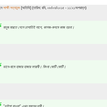
ছেন
সাক্ষী সত্যানন্দ
[অতিথি] (তারিখ: রবি, ০৮/০৩/২০১৫ - ১১:২১অপরাহ্ন)
মানুষ মারতে গেলে চাপাতিই লাগে, কাগজ-কলমে কাজ হয়না।
ডানে-বামে হাজার হাজার ফারাবী। কিংবা কোটি কোটি।
"চাইপা যাওয়া" এখন সময়ের দাবী।