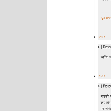
--------
ভুল সময়
জবাব
৮ | লিখে
আনিস ভা
জবাব
৯ | লিখে
সরাসরি 
তার ছবি
সে আশঙ