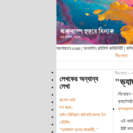
সচলায়তন.com | অনলাইন রাইটার্স কমিউনিটি | ক
নীড়পাতা
নীড়পাতা
»
লেখকের অন্যান্য
"ভ্যা
লেখা
লিখেছেন
রাসেল ভাই
ক্যাটেগরি:
দশ বছর..
ব্লগরব্লগ
নাইন মিলিয়ান বাইসাইকেলস্ ইন
এই নামট
বেইজিং
ঠাট্টা 
"ভ্যাজাল দুধের কারবারী.."