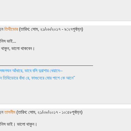
ছেন
তিথীডোর
(তারিখ: সোম, ২১/০৮/২০১৭ - ৯:২৭পূর্বাহ্ন)
নিস ভাই...
 থাকুন, ভালো থাকবেন।
____________________________________
সজলঘন আঁধারে, ভাবে বসি দুরাশার ধেয়ানে--
 তিথিডোরে বাঁধা রে, ফাগুনেরে মোর পাশে কে আনে"
ছেন
তাসনীম
(তারিখ: সোম, ২১/০৮/২০১৭ - ১০:৫৮পূর্বাহ্ন)
আনিস ভাই। ভালো থাকুন।