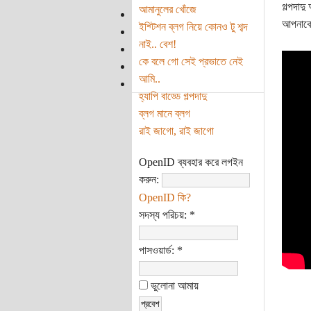
গল্পদাদ
আমানুলের খোঁজে
আপনাকে 
ইশ্টিশন ব্লগ নিয়ে কোনও টু শব্দ
নাই.. বেশ!
কে বলে গো সেই প্রভাতে নেই
আমি..
হ্যাপি বাড্ডে গল্পদাদু
ব্লগ মানে ব্লগ
রাই জাগো, রাই জাগো
OpenID ব্যবহার করে লগইন
করুন:
OpenID কি?
সদস্য পরিচয়:
*
পাসওয়ার্ড:
*
ভুলোনা আমায়