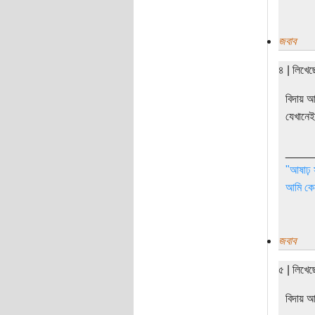
জবাব
৪ | লিখে
বিদায় আ
যেখানেই
____
"আষাঢ় 
আমি কেন
জবাব
৫ | লিখে
বিদায় 