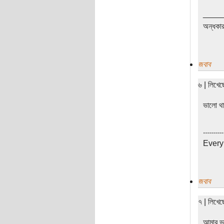
____
অন্ধকা
জবাব
৬ | লিখে
ভালো থ
..........
Every 
জবাব
৭ | লিখে
আমার ভ