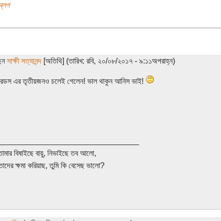
ব্লগ
ছেন
সাক্ষী সত্যানন্দ
[অতিথি] (তারিখ: রবি, ২০/০৮/২০১৭ - ৯:১১অপরাহ্ন)
মরেডস এর তৃতীয়জনও চলেই গেলেন! ভাল থাকুন আনিস ভাই!
________________________________
তোমার বিষাইছে বায়ু, নিভাইছে তব আলো,
তাদের ক্ষমা করিয়াছ, তুমি কি বেসেছ ভালো?