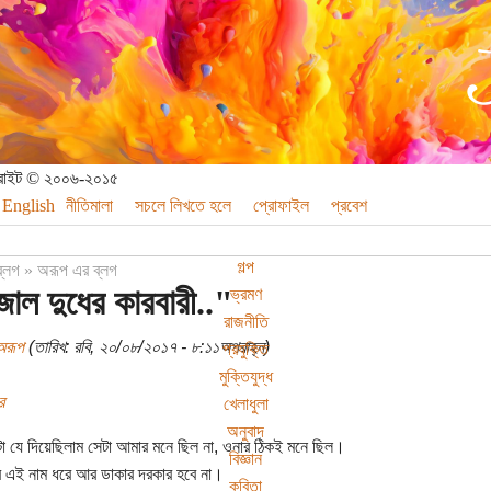
পিরাইট © ২০০৬-২০১৫
English
নীতিমালা
সচলে লিখতে হলে
প্রোফাইল
প্রবেশ
গল্প
ব্লগ
»
অরূপ এর ব্লগ
জাল দুধের কারবারী.."
ভ্রমণ
রাজনীতি
অরূপ
(তারিখ: রবি, ২০/০৮/২০১৭ - ৮:১১অপরাহ্ন)
প্রযুক্তি
মুক্তিযুদ্ধ
র
খেলাধুলা
অনুবাদ
া যে দিয়েছিলাম সেটা আমার মনে ছিল না, ওনার ঠিকই মনে ছিল।
বিজ্ঞান
করে এই নাম ধরে আর ডাকার দরকার হবে না।
কবিতা