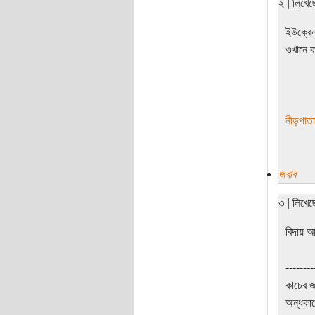
২ | লিখে
ইউক্রেন
ওখানে 
নীড়পাতা
জবাব
৩ | লিখে
বিদায় 
--------
কাচের জ
অন্ধকার