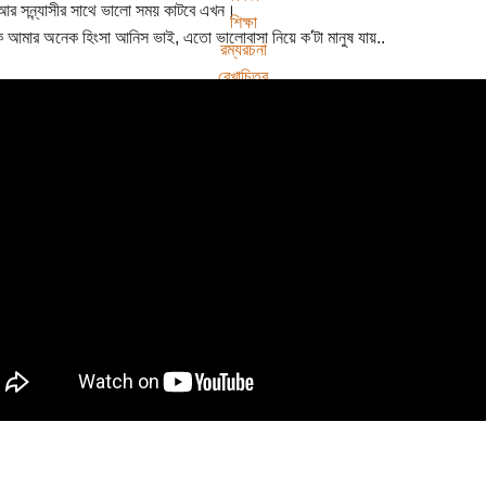
ু আর সন্ন্যাসীর সাথে ভালো সময় কাটবে এখন।
শিক্ষা
আমার অনেক হিংসা আনিস ভাই, এতো ভালোবাসা নিয়ে ক'টা মানুষ যায়..
রম্যরচনা
রেখাচিত্র
নারী
শিশু অধিকার