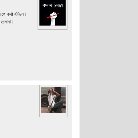
াথে কথা হচ্ছিল।
। হলোনা।