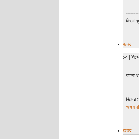
--------
মিথ্যা ধ
জবাব
১০ | লিখ
ভালো থ
____
নিজের ভ
অক্ষর য
জবাব