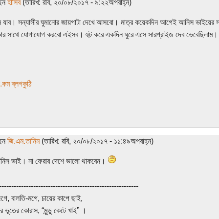
ছেন
হাসিব
(তারিখ: রবি, ২০/০৮/২০১৭ - ৯:২২অপরাহ্ন)
 যাব। সন্যাসীর ঘুমানোর জায়গাটা দেখে আসবো। মাত্র কয়েকদিন আগেই আনিস ভাইয়ের স
কার সাথে যোগাযোগ করবো এইসব। হুট করে একদিন ঘুরে এসে সারপ্রাইজ দেব ভেবেছিলাম
.কম ব্লগকুঠি
ছেন
জি.এম.তানিম
(তারিখ: রবি, ২০/০৮/২০১৭ - ১১:৪৯অপরাহ্ন)
আনিস ভাই। না ফেরার দেশে ভালো থাকবেন।
---------------------------------------------------------
গে, বালতি-মগে, চায়ের কাপে ছাই,
ে ভূতের কোরাস, “মুন্ডু কেটে খাই” ।