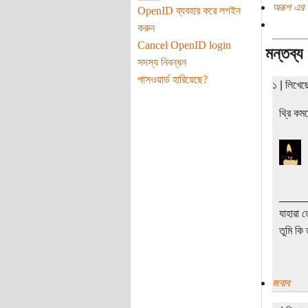
অরূপ এর 
OpenID ব্যবহার করে লগইন
করুন
Cancel OpenID login
মন্তব্য
সদস্য নিবন্ধন
পাসওয়ার্ড হারিয়েছে?
১ | লিখে
থ্রি ক
____
যাহারা 
তুমি কি 
জবাব