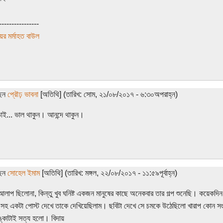
----------------
ের মর্মাহত বাউল
ছেন
প্রৌঢ় ভাবনা
[অতিথি] (তারিখ: সোম, ২১/০৮/২০১৭ - ৬:৩০অপরাহ্ন)
ই... ভাল থাকুন। আনন্দে থাকুন।
ছেন
সোহেল ইমাম
[অতিথি] (তারিখ: মঙ্গল, ২২/০৮/২০১৭ - ১১:৫৯পূর্বাহ্ন)
আলাপ ছিলোনা, কিন্তু খুব ঘনিষ্ট একজন মানুষের কাছে অনেকবার তার গল্প শুনেছি। কয়ে
 সহ একটা পোস্ট দেখে তাকে দেখিয়েছিলাম। ছবিটা দেখে সে চমকে উঠেছিলো খারাপ কোন 
্কাটাই সত্য হলো। বিদায়