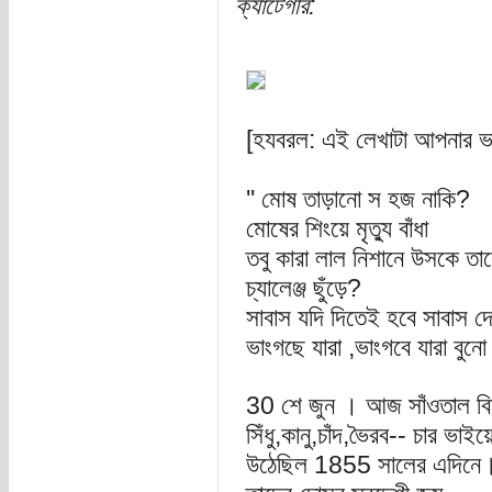
ক্যাটেগরি:
[হযবরল: এই লেখাটা আপনার ভ
'' মোষ তাড়ানো স হজ নাকি?
মোষের শিংয়ে মৃতু্য বাঁধা
তবু কারা লাল নিশানে উসকে তা
চ্যালেঞ্জ ছুঁড়ে?
সাবাস যদি দিতেই হবে সাবাস দ
ভাংগছে যারা ,ভাংগবে যারা বুন
30 শে জুন । আজ সাঁওতাল ব
সিঁধু,কানু,চাঁদ,ভৈরব-- চার ভাই
উঠেছিল 1855 সালের এদিনে। ব