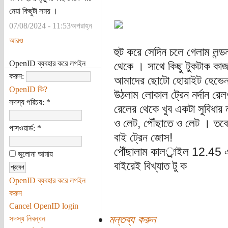
নেয়া কিছুটা সময় ।
07/08/2024 - 11:53অপরাহ্ন
আরও
হুট করে সেদিন চলে গেলাম লন
OpenID ব্যবহার করে লগইন
থেকে । সাথে কিছু টুকটাক কা
করুন:
আমাদের ছোটো হোয়াইট হেভেন
OpenID কি?
উঠলাম লোকাল ট্রেন নর্দান রে
সদস্য পরিচয়:
*
রেলের থেকে খুব একটা সুবিধা
ও লেট, পৌঁছাতে ও লেট । তবে 
পাসওয়ার্ড:
*
বাই ট্রেন জোস!
পৌঁছালাম কালর্াইল 12.45 এ ।
ভুলোনা আমায়
বাইরেই বিখ্যাত টু ক
OpenID ব্যবহার করে লগইন
করুন
Cancel OpenID login
মন্তব্য করুন
সদস্য নিবন্ধন