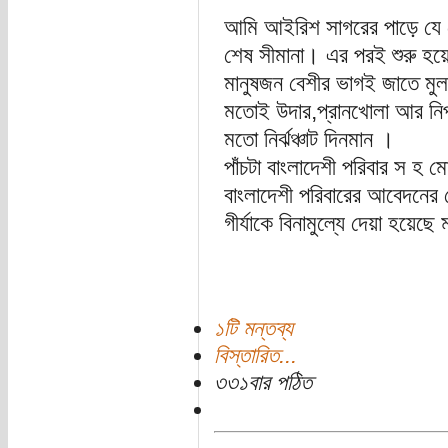
আমি আইরিশ সাগরের পাড়ে যে ছো
শেষ সীমানা। এর পরই শুরু হয়ে
মানুষজন বেশীর ভাগই জাতে মুলত: 
মতোই উদার,প্রানখোলা আর নি
মতো নির্ঝঞ্চাট দিনমান ।
পাঁচটা বাংলাদেশী পরিবার স হ
বাংলাদেশী পরিবারের আবেদনের প
গীর্যাকে বিনামুল্যে দেয়া হয়েছ
১টি মন্তব্য
বিস্তারিত...
৩৩১বার পঠিত