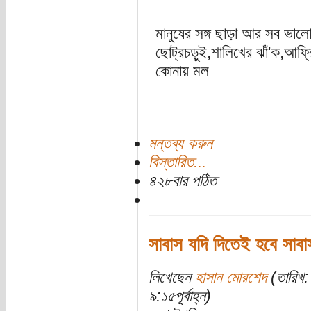
মানুষের সঙ্গ ছাড়া আর সব ভালো
ছোট্রচড়ুই,শালিখের ঝাঁ'ক,আফ্রি
কোনায় মল
মন্তব্য করুন
বিস্তারিত...
৪২৮বার পঠিত
সাবাস যদি দিতেই হবে সাবা
লিখেছেন
হাসান মোরশেদ
(তারিখ:
৯:১৫পূর্বাহ্ন)