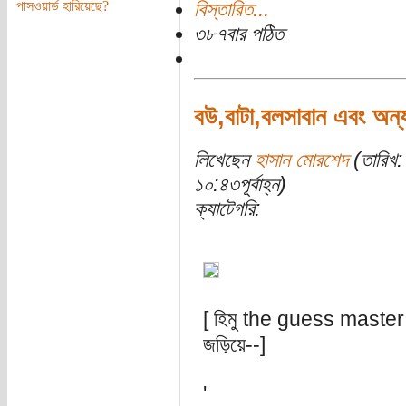
পাসওয়ার্ড হারিয়েছে?
বিস্তারিত...
৩৮৭বার পঠিত
বউ,বাটা,বলসাবান এবং অন্যা
লিখেছেন
হাসান মোরশেদ
(তারিখ:
১০:৪৩পূর্বাহ্ন)
ক্যাটেগরি:
[ হিমু the guess master :
জড়িয়ে--]
'