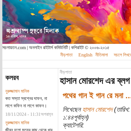
সচলায়তন.com | অনলাইন রাইটার্স কমিউনিটি | কপিরাইট © ২০০৬-২০১৫
নীড়পাতা
English
নীতিমালা
সচলে লিখত
নীড়পাতা
কলরব
হাসান মোরশেদ এর ব্লগ
নুরুজ্জামান মানিক
পথের গান ই গান রে মনা ..
কত সস্তা স্বপ্নের দাফন, না
লাগে কফিন না লাগে কাফন।
লিখেছেন
হাসান মোরশেদ
(তারিখ:
18/11/2024 - 11:31অপরাহ্ন
১:৪৪পূর্বাহ্ন)
নুরুজ্জামান মানিক
ক্যাটেগরি:
জীবন হলো মৃত্যুর কাছ থেকে ধার