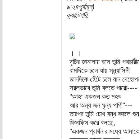
৯:২৪পূর্বাহ্ন)
ক্যাটেগরি:
। ।
দৃষ্টির জানালায় বসে তুমি পথচার
বামদিকে চলে যায় সন্ন্যাসিনী
ডানদিকে হেঁটে চলে যান দেহোপজ
সরলভাবে তুমি বলতে পারো----
"আহা একজন কত মহৎ
আর অন্য জন ঘৃন্য পাপী''---
তারপর তুমি চোখ বন্ধ করলে শু
ফিসফিস করে বলছে,
''একজন প্রার্থনার মধ্যে আমাকে