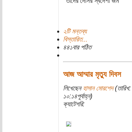
তাদের দোসর স্বদেশী জম
২টি মন্তব্য
বিস্তারিত...
৪৪১বার পঠিত
আজ আম্মার মৃতু্য দিবস
লিখেছেন
হাসান মোরশেদ
(তারিখ:
১০:১৪পূর্বাহ্ন)
ক্যাটেগরি: