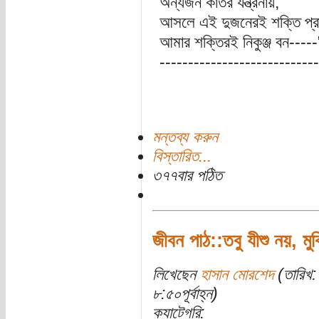
অন্যজন কাতর যন্ত্রনায়,
আসলে এই দুজনেরই শক্তি প্রাচু
আমার শক্তিরই নিকুঞ্জ বন-----
----------------------------
মন্তব্য করুন
বিস্তারিত...
৩৭৭বার পঠিত
জীবন পাঠ::তবু যীশু নয়, মু
লিখেছেন
হাসান মোরশেদ
(তারিখ:
৮:৫০পূর্বাহ্ন)
ক্যাটেগরি: