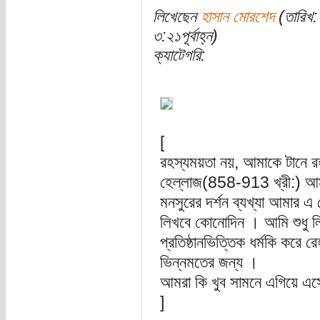
লিখেছেন
হাসান মোরশেদ
(তারিখ:
৩:২১পূর্বাহ্ন)
ক্যাটেগরি:
[
রহস্যময়তা নয়, আমাকে টানে র
হেল্লাজ(858-913 খ্রী:) আম
মনসুরের দর্শন ব্যখ্যা আমার এ
লিখবে কোনোদিন । আমি শুধু লিখত
প্রতিষ্ঠানভিত্তিক ধর্মকি করে 
ভিন্নমতের জন্য ।
আমরা কি খুব সামনে এগিয়ে এ
]