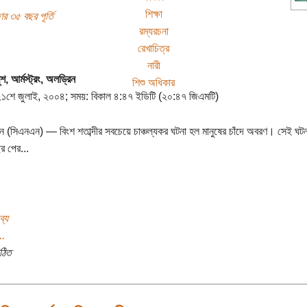
শিক্ষা
ণের ৩৫ বছর পূর্তি
রম্যরচনা
রেখাচিত্র
নারী
বুশ, আর্মস্ট্রং, অলড্রিন
শিশু অধিকার
 ২১শে জুলাই, ২০০৪; সময়: বিকাল ৪:৪৭ ইডিটি (২০:৪৭ জিএমটি)
ন (সিএনএন) — বিংশ শতাব্দীর সবচেয়ে চাঞ্চল্যকর ঘটনা হল মানুষের চাঁদে অবরণ। সেই ঘট
র পের...
ব্য
..
ঠিত