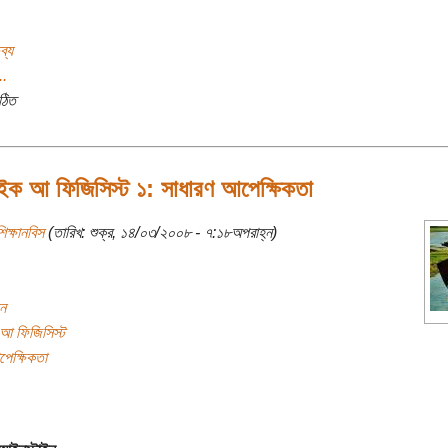
ব্য
..
ঠিত
ইক আ ফিজিসিস্ট ১: সাধারণ আপেক্ষিকতা
িক্ষানবিস
(তারিখ: শুক্র, ১৪/০৩/২০০৮ - ৭:১৮অপরাহ্ন)
ন
আ ফিজিসিস্ট
েক্ষিকতা