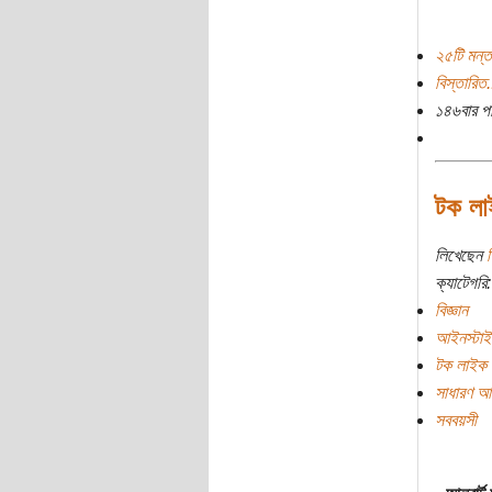
২৫টি মন্ত
বিস্তারিত.
১৪৬বার প
টক লা
লিখেছেন
শ
ক্যাটেগরি:
বিজ্ঞান
আইনস্টাই
টক লাইক 
সাধারণ আপ
সববয়সী