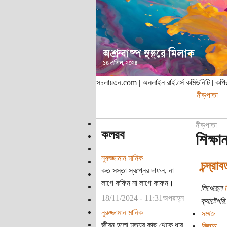
সচলায়তন.com | অনলাইন রাইটার্স কমিউনিটি | ক
নীড়পাতা
নীড়পাতা
কলরব
শিক্ষ
নুরুজ্জামান মানিক
চন্দ্র
কত সস্তা স্বপ্নের দাফন, না
লাগে কফিন না লাগে কাফন।
লিখেছেন
শ
18/11/2024 - 11:31অপরাহ্ন
ক্যাটেগরি:
নুরুজ্জামান মানিক
সমাজ
জীবন হলো মৃত্যুর কাছ থেকে ধার
বিজ্ঞান