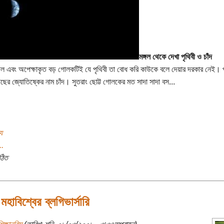
মঙ্গল থেকে দেখা পৃথিবী ও চাঁদ
ণ নীল এবং অপেক্ষাকৃত বড় গোলকটিই যে পৃথিবী তা বোধ করি কাউকে বলে দেয়ার দরকার নেই। প
ছের জ্যোতিষ্কের নাম চাঁদ। সুতরাং ছোট্ট গোলকের মত সাদা সাদা বস...
য
..
ঠিত
মহাবিশ্বের ব্লগিভার্সারি