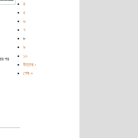
৪
৫
৬
৭
৮
৯
১০
নার পর
উত্তর ›
শেষ »