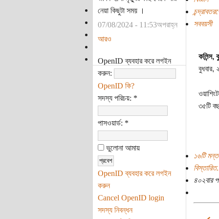
নেয়া কিছুটা সময় ।
চন্দ্রাবতর
সববয়সী
07/08/2024 - 11:53অপরাহ্ন
আরও
কলিন্স, 
OpenID ব্যবহার করে লগইন
বুধবার,
করুন:
OpenID কি?
ওয়াশিংট
সদস্য পরিচয়:
*
৩৫টি বছ
পাসওয়ার্ড:
*
ভুলোনা আমায়
১৬টি মন্ত
বিস্তারিত.
OpenID ব্যবহার করে লগইন
৪০২বার প
করুন
Cancel OpenID login
সদস্য নিবন্ধন