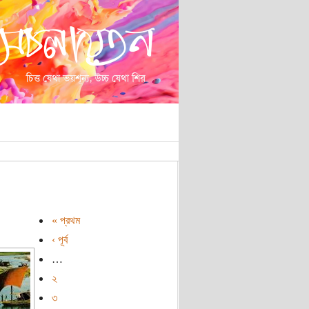
« প্রথম
‹ পূর্ব
…
২
৩