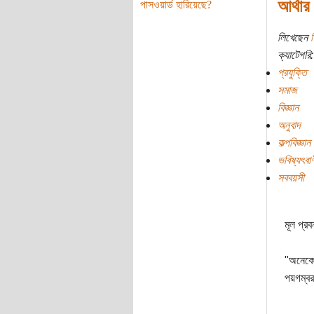
আর্থার
পাসওয়ার্ড হারিয়েছে?
লিখেছেন
শ
ক্যাটেগরি:
প্রযুক্তি
সমাজ
বিজ্ঞান
অনুবাদ
কল্পবিজ্ঞান
ভবিষ্যৎবাণ
সববয়সী
মূল প্রব
"অনেকে
পয়গম্বর 