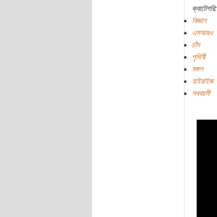
ক্যাটেগরি:
বিজ্ঞান
এমআরও
চাঁদ
পৃথিবী
মঙ্গল
হাইরাইজ
সববয়সী