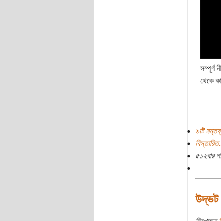
সম্পূর্
থেকে কা
৯টি মন্তব্
বিস্তারিত.
৫১২বার প
উদ্ভট 