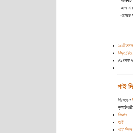
আলবার্ট
আজ একই 
এসেছে স
১৩টি মন্ত
বিস্তারিত.
৫৯৪বার প
পাই দি
লিখেছেন
শ
ক্যাটেগরি:
বিজ্ঞান
পাই
পাই দিবস