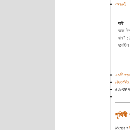
সববয়সী
পাই
আজ বিশ্
মানটি ১
হয়েছিল
২৯টি মন্ত
বিস্তারিত.
৫৩০বার প
পৃথিবী
লিখেছেন
শ