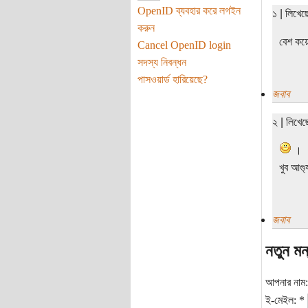
OpenID ব্যবহার করে লগইন
১ | লিখেছ
করুন
বেশ কয়ে
Cancel OpenID login
সদস্য নিবন্ধন
পাসওয়ার্ড হারিয়েছে?
জবাব
২ | লিখে
।
খুব আগ্
জবাব
নতুন মন
আপনার নাম
ই-মেইল:
*