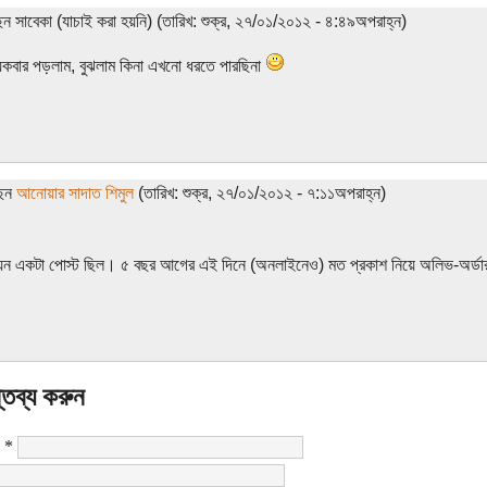
েন সাবেকা (যাচাই করা হয়নি) (তারিখ: শুক্র, ২৭/০১/২০১২ - ৪:৪৯অপরাহ্ন)
কবার পড়লাম, বুঝলাম কিনা এখনো ধরতে পারছিনা
ছেন
আনোয়ার সাদাত শিমুল
(তারিখ: শুক্র, ২৭/০১/২০১২ - ৭:১১অপরাহ্ন)
যুন একটা পোস্ট ছিল। ৫ বছর আগের এই দিনে (অনলাইনেও) মত প্রকাশ নিয়ে অলিভ-অর্ডার
্তব্য করুন
:
*