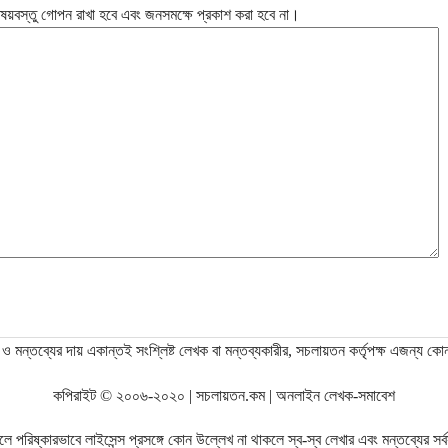
ষয়বস্তু গোপন রাখা হবে এবং জনসমক্ষে প্রকাশ করা হবে না।
ও মন্তব্যের দায় একান্তই সংশ্লিষ্ট লেখক বা মন্তব্যকারীর, সচলায়তন কর্তৃপক্ষ এজন্য কো
কপিরাইট © ২০০৬-২০২০ | সচলায়তন.কম | অনলাইন লেখক-সমাবেশ
রিষ্কারভাবে লাইসেন্স প্রসঙ্গে কোন উল্লেখ না থাকলে স্ব-স্ব লেখার এবং মন্তব্যের সর্বস্ব