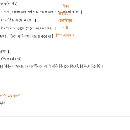
্যাক কফি খাই ।
শিক্ষা
, চিনি না, কেবল এক মগ গরম জলে এক চামচ কালো কফি ।
রম্যরচনা
রিমান ঠিক আছে আজো ।
রেখাচিত্র
নারী
ফির পরিমান বেড়ে গেলো কয়েক চামচ ।
শিশু অধিকার
মজাদা , তিতা খাবি যখন ভালো করে খা !
এখনো ।
রতিক্রিয়া নেই ।
প্রতিক্রিয়া জানানোর স্বাধীনতা আমি কফি কিনতে গিয়েই বিকিয়ে দিয়েছি।
রশেদ এর ব্লগ
ঠিত