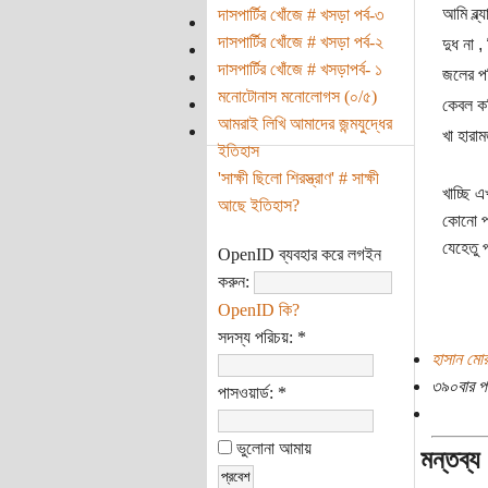
আমি ব্ল
দাসপার্টির খোঁজে # খসড়া পর্ব-৩
দাসপার্টির খোঁজে # খসড়া পর্ব-২
দুধ না 
দাসপার্টির খোঁজে # খসড়াপর্ব- ১
জলের প
মনোটোনাস মনোলোগস (০/৫)
কেবল ক
আমরাই লিখি আমাদের জন্মযুদ্ধের
খা হারা
ইতিহাস
'সাক্ষী ছিলো শিরস্ত্রাণ' # সাক্ষী
খাচ্ছি 
আছে ইতিহাস?
কোনো প্
যেহেতু 
OpenID ব্যবহার করে লগইন
করুন:
OpenID কি?
সদস্য পরিচয়:
*
হাসান মো
৩৯০বার প
পাসওয়ার্ড:
*
ভুলোনা আমায়
মন্তব্য