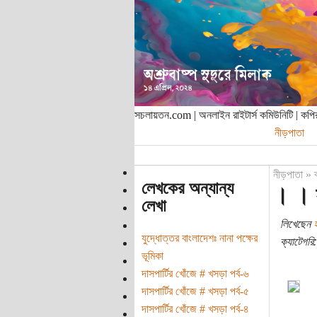
সচলায়তন.com | অনলাইন রাইটার্স কমিউনিটি | ক
নীড়পাতা
নীড়পাতা
»
লেখকের অন্যান্য
। । হ
লেখা
লিখেছেন
যুদ্ধোত্তর বাংলাদেশঃ নানা পক্ষের
ক্যাটেগরি:
ভূমিকা
দাসপার্টির খোঁজে # খসড়া পর্ব-৬
দাসপার্টির খোঁজে # খসড়া পর্ব-৫
দাসপার্টির খোঁজে # খসড়া পর্ব-৪