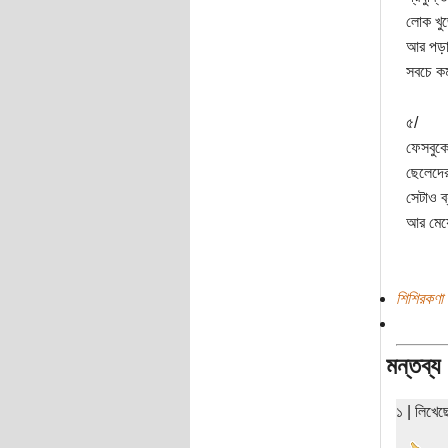
লোক খুজ
আর পড়াশ
সবচে কম
৫/
ফেসবুকে
ছেলেদের
সেটাও ব
আর মেয়ে
শিশিরকণা 
মন্তব্য
১ | লিখেছ