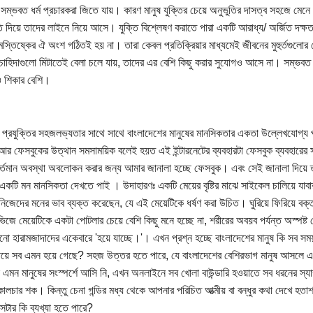
সম্ভবত ধর্ম প্রচারকরা জিতে যায়। কারণ মানুষ যুক্তির চেয়ে অনুভুতির দাসত্ব সহজে মেনে ন
তি দিয়ে তাদের লাইনে নিয়ে আসে। যুক্তি বিশ্লেষণ করাতে পারা একটি আরাধ্য/ অর্জিত দক্ষত
 মস্তিষ্কের ঐ অংশ গঠিতই হয় না। তারা কেবল প্রতিক্রিয়ার মাধ্যমেই জীবনের মুহুর্তগুলো
াহিদাগুলো মিটাতেই বেলা চলে যায়, তাদের এর বেশি কিছু করার সুযোগও আসে না। সম্ভবত এ 
ও শিকার বেশি।
েট প্রযুক্তির সহজলভ্যতার সাথে সাথে বাংলাদেশের মানুষের মানসিকতার একতা উল্লেখযোগ্য পর
 আর ফেসবুকের উত্থান সমসাময়িক বলেই হয়ত এই ইন্টারনেটের ব্যবহারটা ফেসবুক ব্যবহারের 
র্তমান অবস্থা অবলোকন করার জন্য আমার জানালা হচ্ছে ফেসবুক। এবং সেই জানালা দিয়ে ত
 একটি মন মানসিকতা দেখতে পাই । উদাহারণঃ একটি মেয়ের বৃষ্টির মাঝে সাইকেল চালিয়ে যাবা
 নিজেদের মনের ভাব ব্যক্ত করেছেন, যে এই মেয়েটিকে ধর্ষণ করা উচিত। ঘুরিয়ে ফিরিয়ে বক
িজে মেয়েটিকে একটা পোটলার চেয়ে বেশি কিছু মনে হচ্ছে না, শরীরের অবয়ব পর্যন্ত অস্পষ্ট য
টানো হারামজাদাদের একেবারে 'হয়ে যাচ্ছে।'। এখন প্রশ্ন হচ্ছে বাংলাদেশের মানুষ কি সব
েয়ে সব এমন হয়ে গেছে? সহজ উত্তর হতে পারে, যে বাংলাদেশের বেশিরভাগ মানুষ আসলে এম
 এমন মানুষের সংস্পর্শে আসি নি, এখন অনলাইনে সব খোলা বাউন্ডারি হওয়াতে সব ধরনের স্যা
লচার শক। কিন্তু চেনা গন্ডির মধ্য থেকে আপনার পরিচিত আত্মীয় বা বন্ধুর কথা দেখে হতাশ
েটার কি ব্যখ্যা হতে পারে?