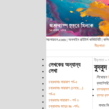
সচলায়তন.com | অনলাইন রাইটার্স কমিউনিটি | ক
নীড়পাতা
নীড়পাতা
»
লেখকের অন্যান্য
বুদবুদ
লেখা
লিখেছেন
চক্রধামাঃ মায়ারাগ পর্ব-৫
ক্যাটেগরি:
চক্রধামাঃ মায়ারাগ (চলছে...)
ব্লগরব্লগ
পর্ব-৪
ব্লগর ব্ল
চক্রধামঃ মায়ারাগ - পর্ব ৩
মাথার ভ
চক্রাধামঃ জাদুর রঙ -পর্ব২