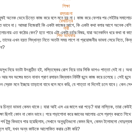
শিক্ষা
রম্যরচনা
ুষই অনেক ভেবে চিন্তে কাজ করে বলে মনে হয় না। কাজ করে ফেলার পর সেইটার সমালোচন
রেখাচিত্র
অত ভাবে না। আমরা নিজেরাই কি একটা কাজের আগে, কি একটা কথা বলার আগে অনেক বেশি
নারী
োচনায় এত কঠোর কেন? হতে পারে এটা একটা চর্চার বিষয়, যারা অনেকদিন ধরে কথা বা কাজে
শিশু অধিকার
, তাদের এখন হয়ত সিদ্ধান্ত নিতে অতটা সময় লাগে না প্রয়োজনীয় ভাবনা সেরে নিতে, কিন্তু ক
বে?
অসুখ নিয়ে যতটা উৎকন্ঠিত হই, মস্তিষ্কের রোগ নিয়ে তার সিকি ভাগও পাত্তা দেই না। অথ
 আর সব অঙ্গের মতন নানান প্রাণ রসায়ন বিদ্যমান নির্দিষ্ট ছন্দে কাজ করে চলেছে। সেই ছন্
ন স্রেফ মনে ইচ্ছায় তাড়ানো যাবে বলে মনে করি, যে পাত্তা না দিলেই চলে যাবে। কেন সেখ
ধদের চিন্তা ভাবনা কেমন থাকে। যারা আই এস এর জালে ধরা পড়ে? যারা নাস্তিক, তারা কেউই
শিক্ষা ছিলই কোন না কোন ভাবে। পরে পড়াশোনা করে জ্ঞানের আলোয় এসে প্রশ্ন করতে শিখে 
পর্ব টুকু কিভাবে পার হয়েছিলাম, সেখানে অনুভূতিগুলো কেমন ছিল, কেমন টলোমলো দোদুল্যম
লে যাই, যখন অন্য কাউকে আলোকিত করার চেষ্টা করি?