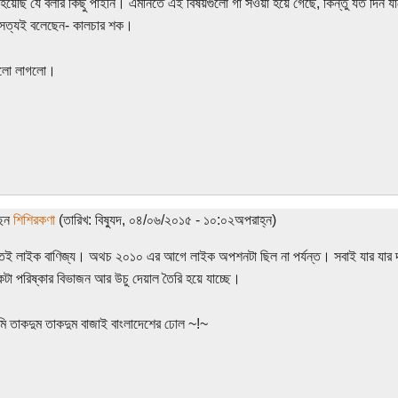
হয়েছি যে বলার কিছু পাইনি। এমনিতে এই বিষয়গুলো গা সওয়া হয়ে গেছে, কিন্তু যত দিন যাচ্
 সত্যই বলেছেন- কালচার শক।
ালো লাগলো।
ছেন
শিশিরকণা
(তারিখ: বিষ্যুদ, ০৪/০৬/২০১৫ - ১০:০২অপরাহ্ন)
েই লাইক বাণিজ্য। অথচ ২০১০ এর আগে লাইক অপশনটা ছিল না পর্যন্ত। সবাই যার যার দ
কটা পরিষ্কার বিভাজন আর উচু দেয়াল তৈরি হয়ে যাচ্ছে।
 তাকদুম তাকদুম বাজাই বাংলাদেশের ঢোল ~!~