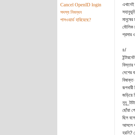
এখানেই 
Cancel OpenID login
সহানুভূ
সদস্য নিবন্ধন
মানুষের
পাসওয়ার্ড হারিয়েছে?
মৌলিক চ
প্রসার 
৪/
ইন্টারন
বিস্তার
দেশের ব
বিষাক্ত
রূপধারী
জড়িয়ে ভ
নুনু_টা
ছোঁয়া প
ছিল বলে
আসলে কা
হয়নি? স