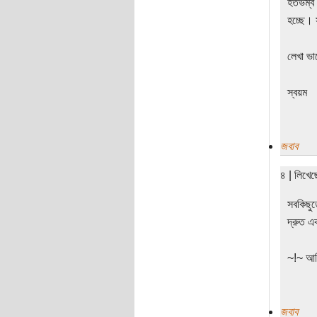
হতভম্ব 
হচ্ছে।
লেখা ভ
স্বয়ম
জবাব
৪ | লিখে
সবকিছুত
দ্রুত এ
~!~ আমি
জবাব