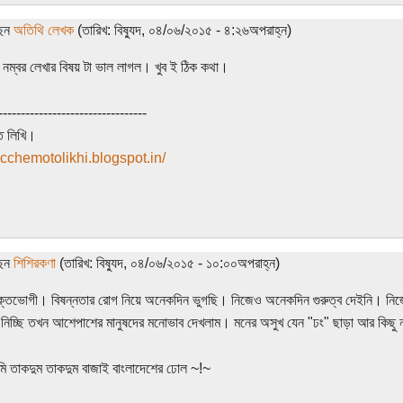
ছেন
অতিথি লেখক
(তারিখ: বিষ্যুদ, ০৪/০৬/২০১৫ - ৪:২৬অপরাহ্ন)
নম্বর লেখার বিষয় টা ভাল লাগল। খুব ই ঠিক কথা।
---------------------------------
ত লিখি।
/icchemotolikhi.blogspot.in/
ছেন
শিশিরকণা
(তারিখ: বিষ্যুদ, ০৪/০৬/২০১৫ - ১০:০০অপরাহ্ন)
ক্তভোগী। বিষন্নতার রোগ নিয়ে অনেকদিন ভুগছি। নিজেও অনেকদিন গুরুত্ব দেইনি। নিজে 
 নিচ্ছি তখন আশেপাশের মানুষদের মনোভাব দেখলাম। মনের অসুখ যেন "ঢং" ছাড়া আর কিছু 
 তাকদুম তাকদুম বাজাই বাংলাদেশের ঢোল ~!~