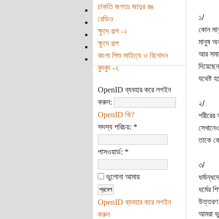
চাকতি জগতঃ জাদুর রঙ
১/
রেডিও
কোন মান
ক্ষুদে গল্প -২
মানুষ 
ক্ষুদে গল্প
আর সমাল
বাংলা শিশু সাহিত্য ও বিনোদন
দিয়েছেন
বুদবুদ -২
যথেষ্ট হ
OpenID ব্যবহার করে লগইন
করুন:
২/
OpenID কি?
শরীরের 
সদস্য পরিচয়:
*
সেখানেও
তাকে কে
পাসওয়ার্ড:
*
৩/
ভুলোনা আমায়
ধর্মান্
ধর্মের 
উত্তরণ 
OpenID ব্যবহার করে লগইন
আমরা ভু
করুন