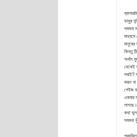
ব্যাপার
বন্ধুর 
সমমনা মা
মাধ্যমে
মানুষের
কিন্তু 
অর্থাৎ 
থেকেই ব
সবাই? স
করত না।
পেইজ বা
একবার য
লাগছে। 
কথা ভুল
সমমনা খ
প্রযুক্