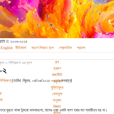
পিরাইট © ২০০৬-২০১৫
English
নীতিমালা
সচলে লিখতে হলে
প্রোফাইল
প্রবেশ
গল্প
ব্লগ
»
শিশিরকণা এর ব্লগ
 -২
ভ্রমণ
রাজনীতি
শিশিরকণা
(তারিখ: বিষ্যুদ, ০৪/০৬/২০১৫ - ২:০২অপরাহ্ন)
প্রযুক্তি
মুক্তিযুদ্ধ
র
খেলাধুলা
গর
অনুবাদ
বিজ্ঞান
িতরে ঘুরতে থাকা টুকরো ভাবনাগুলো, যাদের একা একটা ব্লগ হবার মত স্থায়ীত্ব হয় না।
কবিতা