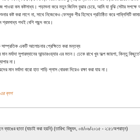
ে পাওয়া কম কষ্টসাধ্য। পড়াশুনা করে নতুন জিনিস বুঝার চেয়ে, আমি যা বুঝি সেটার সপক
ুনার কষ্ট করা লাগে না, সাথে নিজেকেও ফেসবুক পীর হিসেবে প্রতিষ্ঠিত করে পাব্লিসিটি ক
 শ্রমসাধ্য পথই বেশি পছন্দ করে।
 সাম্প্রতিক একটি আলোচনার প্রেক্ষিতে করা মন্তব্য
 মান মর্যাদা সুপারম্যানের আন্ডারওয়্যার এর মতন। ঢেকে রাখে খুব অল্প জায়গা, কিন্তু কিছ
্যাপার না।
দের মান মর্যাদা বারো হাত শাড়ি প্লাস বোরকা দিয়েও রক্ষা করা যায় না।
এর ব্লগ
েন ব্যাঙের ছাতা (যাচাই করা হয়নি) (তারিখ: বিষ্যুদ, ০৪/০৬/২০১৫ - ২:৫১অপরাহ্ন)