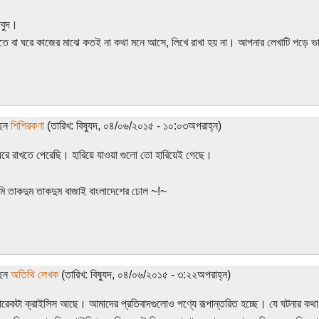
দবুদ।
তে বা ঘরে কাজের মাঝে কতই না কথা মনে আসে, লিখে রাখা হয় না। আপনার লেখাটি পড়ে
ছেন
শিশিরকণা
(তারিখ: বিষ্যুদ, ০৪/০৬/২০১৫ - ১০:০৩অপরাহ্ন)
রে রাখতে পেরেছি। হারিয়ে যাওয়া গুলো তো হারিয়েই গেছে।
 তাকদুম তাকদুম বাজাই বাংলাদেশের ঢোল ~!~
ছেন
অতিথি লেখক
(তারিখ: বিষ্যুদ, ০৪/০৬/২০১৫ - ৩:২২অপরাহ্ন)
রেকটা ক্রাইসিস আছে। আমাদের প্রতিবাদগুলোও পণ্যে রূপান্তরিত হচ্ছে। যে ঘটনার কথ