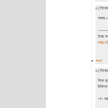
৫ | লিখে
আমার ২ 
--------
ইচ্ছে ম
http:/
জবাব
৬ | লিখে
নিজে ভু
চিকিৎসা
~!~ আমি