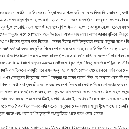
টাকে এভাবে দেখছি। আমি যেভাবে চিন্তা করতে পছন্দ করি, বা যেসব বিষয় নিয়ে ভাবতে , কথ
গন্ডিতে তেমন মানুষ খুব কমই পেয়েছি , হাতে গোনা। তবে অনলাইনে ফেসবুক বা ব্লগের মা
নুষ খুঁজে পেয়েছি,যাদের সঙ্গে জীবনে মুখোমুখি পরিচয় না হলেও ফেসবুকে ফ্রেন্ড হিসেবে যুক্
 সেসব মানুষের সাথে যোগাযোগ গড়ে উঠেছে। এইসব সঙ্গ যেমন আমার জানার গন্ডিকে বিস্তৃত 
 সংগে পরিচয়ের সুযোগ করে দিয়েছে। আমার বিচারে আমি উন্নততর মননের মানুষের সাথে প
ঠিক এটাকেই আরেকজনের দৃষ্টিভংগিতে দেখলে মনে হতে পারে, যে আমি দিন দিন নাস্তেক বল্গারে
মুদ্রার উলটাপিঠ চিন্তা করলে একদল ভাবতেই পারে তারা দ্বীনি ভাইদের সংস্পর্শে তারা পরক
াংলাদেশের অধিকাংশ মানুষের মনঃতত্ত্ব এইরকম বিকৃত ছিল, কিন্তু সামাজিক পরিমন্ডলে নির্বি
ামাজিক পরিমন্ডলে ভাবমূর্তি ধরে রাখার জন্য হলেও যতই বেগানা মেয়েলোককে ধর্ষণ করে ফে
 এখন ফেসবুকের বিস্তারের ফলে " আন্ধার ঘর চান্দের আলো' নিক এর আড়ালে হোক কি স্ব
 গ্রুপে যেখানে বাস্তব জীবনের লোকজনের দেখা মিলবে না সেখানে গিয়ে বেশ আরাম করে চেপ
দি সাহস করে বলেই ফেলে একই রকম কুৎসিত মানসিকতার আরও লোকের থেকে লাইক কমেন্ট পে
তারা মনে করছে, তাহলে তো ঠিকই বলেছি, খামোকাই এতদিন এটাকে খারাপ মনে করে চেপে
 হতে পারে? একদিকে মানবতাবাদী সচেতন মানুষেরা যেমন সমমনা মানুষ খুঁজে পাচ্ছেন, তেমনি
ুঁজে পাচ্ছে এবং পরস্পর পিঠ চুল্কানি সংস্কৃতিতে ঝাড়ে বংশে বেড়ে চলেছে।
তি যতই সহলভ্য হোক, লেখাপড়া করে নিজের বুদ্ধির, চিন্তাভাবনার ধার বাড়ানোর চেয়ে নিজে