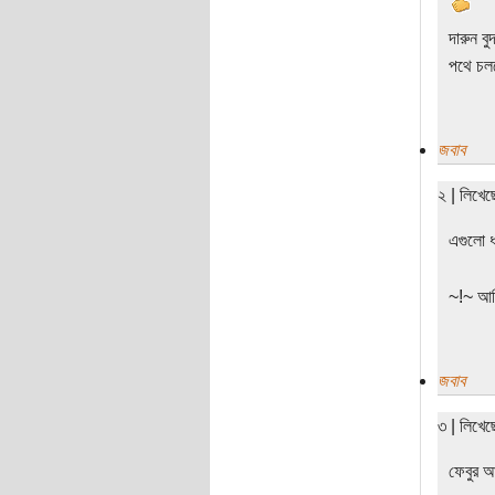
দারুন বু
পথে চল
জবাব
২ | লিখে
এগুলো ধ
~!~ আমি
জবাব
৩ | লিখে
ফেবুর আ