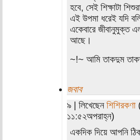
হবে, সেই শিক্ষাটা শিশু
এই উপমা ধরেই যদি বল
একেবারে জীবানুমুক্ত এ
আছে।
~!~ আমি তাকদুম তাকদ
জবাব
৯ | লিখেছেন
শিশিরকণা
(
১১:৫২অপরাহ্ন)
একদিক দিয়ে আপনি ঠিক