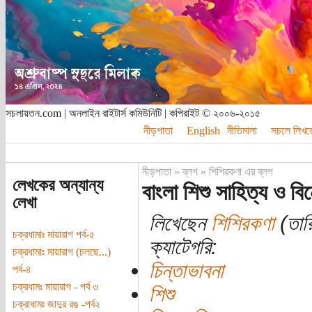
সচলায়তন.com | অনলাইন রাইটার্স কমিউনিটি | কপিরাইট © ২০০৬-২০১৫
নীড়পাতা
English
নীতিমালা
সচলে লিখত
নীড়পাতা
»
ব্লগ
»
শিশিরকণা এর ব্লগ
লেখকের অন্যান্য
বাংলা শিশু সাহিত্য ও ব
লেখা
লিখেছেন
শিশিরকণা
(তারি
চক্রধামাঃ মায়ারাগ পর্ব-৫
ক্যাটেগরি:
চক্রধামাঃ মায়ারাগ (চলছে...)
চিন্তাভাবনা
পর্ব-৪
চক্রধামঃ মায়ারাগ - পর্ব ৩
শিশু
চক্রাধামঃ জাদুর রঙ -পর্ব২