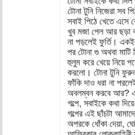
টোনা সবাইকে কথা দিল প
টোনা টুনি নিজেরা সব 
সবাই পিঠে খেতে এসে ব
খুব মজা পেল আর ছড়া কা
না পড়লেই ফুর্তি। একই 
পর টোনা গু অথবা মাটি 
হুলুম করে খেয়ে নিয়ে পর
করলো। টোনা টুনি ফুরু
ফাঁকি দাও ধরা না পরলেই
অবলম্বন করবে আর? এক
গল্পে, সবাইকে কথা দিয়
গল্পের এই ছাঁচটা আমাদে
অপরকে ধোঁকা দেয়া, ঘো
আফ্রিকার লোককাহিনী 