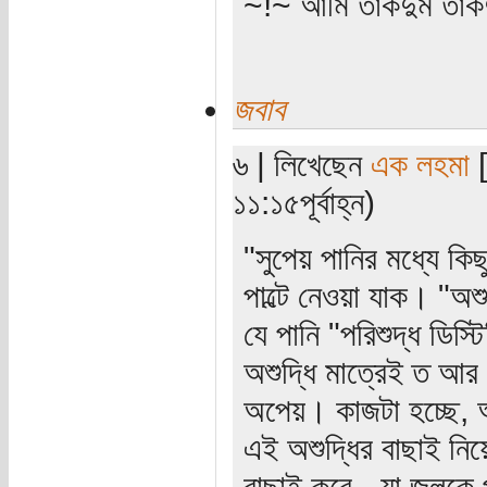
~!~ আমি তাকদুম তাকদ
জবাব
৬ | লিখেছেন
এক লহমা
[
১১:১৫পূর্বাহ্ন)
"সুপেয় পানির মধ্যে ক
পাল্টে নেওয়া যাক। "অ
যে পানি "পরিশুদ্ধ ডিস্
অশুদ্ধি মাত্রেই ত আ
অপেয়। কাজটা হচ্ছে, অ
এই অশুদ্ধির বাছাই নি
বাছাই করে - যা জলকে 