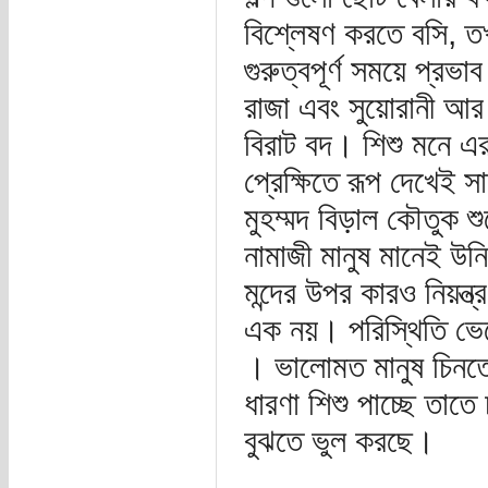
বিশ্লেষণ করতে বসি, ত
গুরুত্বপূর্ণ সময়ে প্র
রাজা এবং সুয়োরানী আ
বিরাট বদ। শিশু মনে এর
প্রেক্ষিতে রূপ দেখেই 
মুহম্মদ বিড়াল কৌতুক শু
নামাজী মানুষ মানেই উন
মন্দের উপর কারও নিয়ন্ত
এক নয়। পরিস্থিতি ভেদ
। ভালোমত মানুষ চিনতে 
ধারণা শিশু পাচ্ছে তাতে
বুঝতে ভুল করছে।