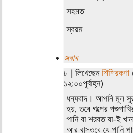
সহমত
স্বয়ম
জবাব
৮ | লিখেছেন
শিশিরকণা
(
১২:০০পূর্বাহ্ন)
ধন্যবাদ। আপনি মূল সু
হয়, তবে গল্পের পশুপাখি
পানি বা শরবত যা-ই খা
আর বাস্তবে যে পানি পা