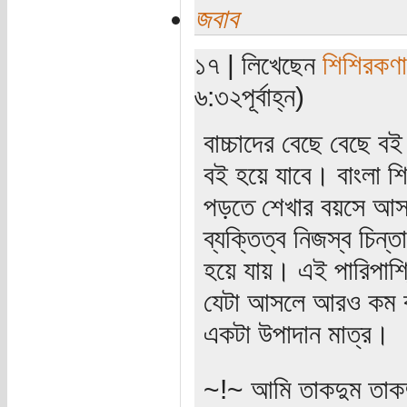
জবাব
১৭ | লিখেছেন
শিশিরকণা
৬:৩২পূর্বাহ্ন)
বাচ্চাদের বেছে বেছে
বই হয়ে যাবে। বাংলা শি
পড়তে শেখার বয়সে আস
ব্যক্তিত্ব নিজস্ব চিন্
হয়ে যায়। এই পারিপার্শ
যেটা আসলে আরও কম বয়স
একটা উপাদান মাত্র।
~!~ আমি তাকদুম তাকদ