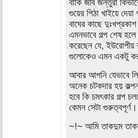
বাকি জীব জন্তুরা কিভ
গুয়ের পিঠা খাইয়ে দেয়া 
বাঘের কাছে দুঃখপ্রকা
এমনভাবে গল্প শেষ হলে 
করেছেন যে, ইউরোপীয় র
গুলোকেও এমন একটু ক
আবার আপনি যেভাবে লিখে
অনেক চটকদার হয় কল্পন
হবে কি চমৎকার গল্প চ
কেমন সেটা গুরুত্বপূর্ণ।
~!~ আমি তাকদুম তাকদ