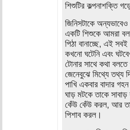
শিশুটির কল্পনাশক্তি গ
জিনিসটাকে অন্যভাবেও 
একটি শিশুকে আমরা বলছ
পিঠা বানাচ্ছে, এই সব
কখনো ঘটেনি এবং ঘটবেও 
টোনার সাথে কথা বলতে 
জেনেবুঝে মিথ্যে তথ্য দ
পাখি একবার বাদার গহন
ঘাড় মটকে তাকে সাবাড় ক
কেঁউ কেঁউ করল, আর ত
পিশাব করল।