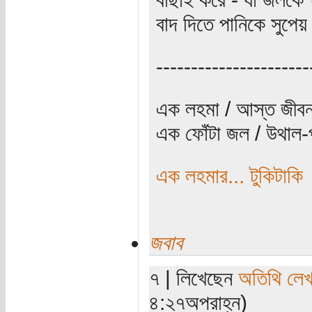
বাদ দিতে পানিকে সুপে
----------------------
এক লহমা / আস্ত জীবন
এক ফোঁটা জল / উথাল-প
এক লহমার... টুকিটাকি
জবাব
৭ | লিখেছেন
অতিথি লে
৪:২৭অপরাহ্ন)