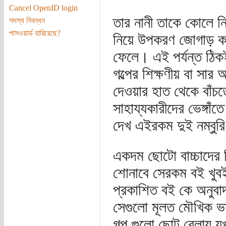
Cancel OpenID login
তার নানী তাকে কোলে নি
সদস্য নিবন্ধন
পাসওয়ার্ড হারিয়েছে?
নিয়ে উপকরণ জোগাড় করে
ফেলে। এই পর্যন্ত ঠিকই
গল্পের শিক্ষণীয় বা সা
দেওয়ার হাত থেকে বাঁচত
সাহায্যকারীদের ভেঙ্গা
দেখ এইরকম দুই নম্বুরি
একদম ছোটো বাচ্চাদের 
শোনাবে সেরকম বই খুবই
প্রকাশিত বই কে অনুব
সেগুলো মূলত মৌখিক ভা
গল্প গুলো ছোট বেলায় য