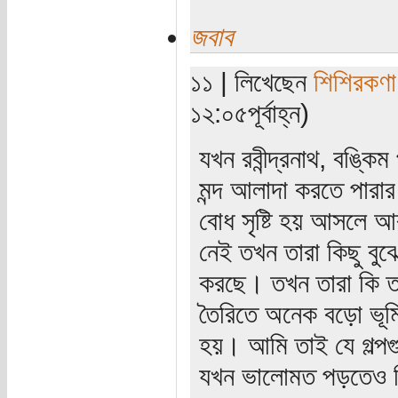
জবাব
১১ | লিখেছেন
শিশিরকণা
১২:০৫পূর্বাহ্ন)
যখন রবীন্দ্রনাথ, বঙ্ক
মন্দ আলাদা করতে পারার 
বোধ সৃষ্টি হয় আসলে 
নেই তখন তারা কিছু বুঝ
করছে। তখন তারা কি তথ্
তৈরিতে অনেক বড়ো ভূ
হয়। আমি তাই যে গল্পগু
যখন ভালোমত পড়তেও শি