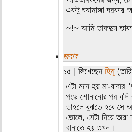
একটু ঘষামাজা দরকার
~!~ আমি তাকদুম তাকদ
জবাব
১৫ | লিখেছেন
হিমু
(তারি
এটা মনে হয় মা-বাবার "
পড়ে শোনানোর পর যদি বা
তাহলে বুঝতে হবে সে আগ
তোলে, সেটা নিয়ে তারা
বানাতে হয় তখন।