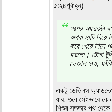
৫:২৪পূর্বাহ্ন)
গল্পের আরেকটা বর
অথবা মাটি দিয়ে প
করে খেয়ে নিয়ে পর
করলো। টোনা টুনি
ভেজাল দাও, ফাঁকি
একটু ডেভিলস অ্যাডভো
যায়, তবে সেইভাবে কোন
শিশুর সততার পথ থেকে 