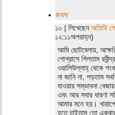
জবাব
১০ | লিখেছেন
অতিথি ল
১২:১১অপরাহ্ন)
আমি ছোটবেলায়, আক্ষরি
গোগ্রাসে গিলতাম রবীন্দ
ওয়ালিউল্লাহ্ থেকে শংকর,
না জানি না, পড়তাম সব
যাওয়ার সম্ভাবনা বেজায়
এবং আর সবার ধারণা সত
আমার মনে হয়। খারাপের
হতে চাইতাম তো একবার 