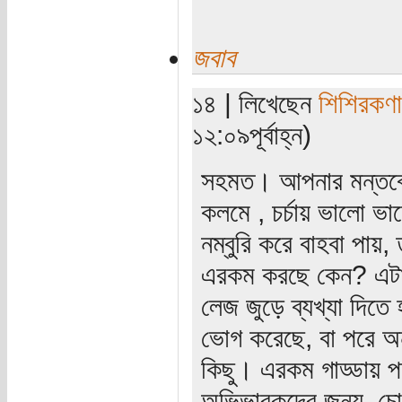
জবাব
১৪ | লিখেছেন
শিশিরকণা
১২:০৯পূর্বাহ্ন)
সহমত। আপনার মন্তব্যের
কলমে , চর্চায় ভালো ভাল
নম্বুরি করে বাহবা পায়,
এরকম করছে কেন? এটা 
লেজ জুড়ে ব্যখ্যা দিত
ভোগ করেছে, বা পরে অন্
কিছু। এরকম গাড্ডায় 
অভিভাবকদের জন্য, চোখ 