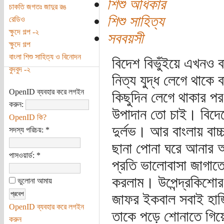
শিশু অধিকার
চাকতি জগতঃ জাদুর রঙ
শিশু সাহিত্য
রেডিও
ক্ষুদে গল্প -২
সববয়সী
ক্ষুদে গল্প
বাংলা শিশু সাহিত্য ও বিনোদন
বিদেশ বিভুঁইয়ে এখনও বা
বুদবুদ -২
নিত্য যুদ্ধ লেগে থাকে ব
OpenID ব্যবহার করে লগইন
কিছুদিন লেগে থাকার পর
করুন:
উপাদান তো চাই। বিদে
OpenID কি?
দুর্লভ। আর বাংলায় বাচ
সদস্য পরিচয়:
*
ছানা পোনা ঘরে আনার আ
পাসওয়ার্ড:
*
প্রতি ভালোবাসা জাগাত
করলাম। উপেন্দ্রকিশোর,
ভুলোনা আমায়
জাফর ইকবাল সবাই হাজ
OpenID ব্যবহার করে লগইন
তাকে পড়ে শোনাতে গিয়
করুন