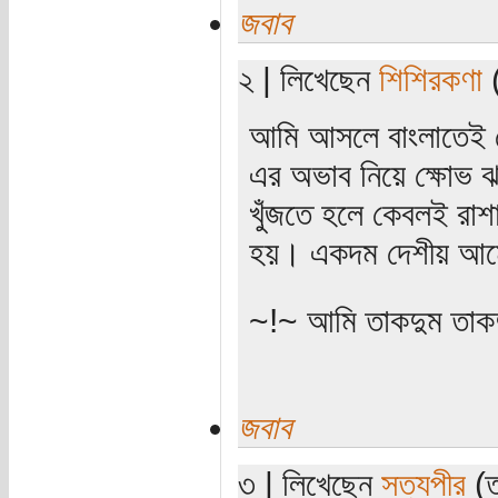
জবাব
২ | লিখেছেন
শিশিরকণা
(
আমি আসলে বাংলাতেই লে
এর অভাব নিয়ে ক্ষোভ ঝ
খুঁজতে হলে কেবলই রাশা
হয়। একদম দেশীয় আমে
~!~ আমি তাকদুম তাকদ
জবাব
৩ | লিখেছেন
সত্যপীর
(ত