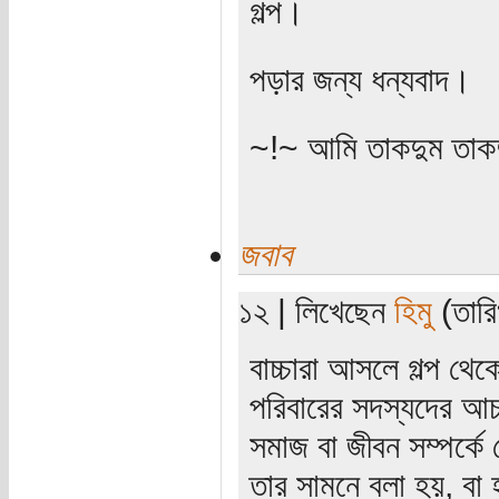
গল্প।
পড়ার জন্য ধন্যবাদ।
~!~ আমি তাকদুম তাকদ
জবাব
১২ | লিখেছেন
হিমু
(তারি
বাচ্চারা আসলে গল্প থে
পরিবারের সদস্যদের আচরণ
সমাজ বা জীবন সম্পর্কে
তার সামনে বলা হয়, বা 