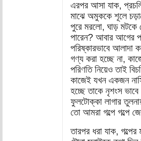
এরপর আসা যাক, প্রচলি
মাঝে অমুককে শূলে চড়
পুরে মরলো, ঘাড় মটকে 
পারেন? আবার আগের পয়
পরিষ্কারভাবে আলাদা ক
গণ্য করা হচ্ছে না, কাজ
পরিণতি নিয়েও তাই বিচ
কাজেই যখন একজন নাস্ত
হচ্ছে তাকে নৃশংস ভাব
ফুলটোক্কা লাগার তুল
তো আমরা গল্পে গল্পে 
তারপর ধরা যাক, গল্পের 