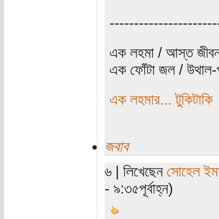
----------------------
এক লহমা / আস্ত জীবন
এক ফোঁটা জল / উথাল-প
এক লহমার... টুকিটাকি
জবাব
৬ | লিখেছেন
সোহেল ইম
- ৯:৩৫পূর্বাহ্ন)