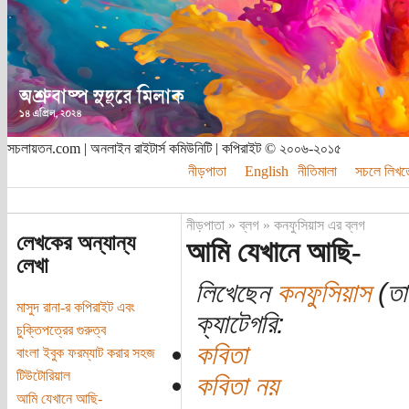
সচলায়তন.com | অনলাইন রাইটার্স কমিউনিটি | কপিরাইট © ২০০৬-২০১৫
নীড়পাতা
English
নীতিমালা
সচলে লিখত
নীড়পাতা
»
ব্লগ
»
কনফুসিয়াস এর ব্লগ
লেখকের অন্যান্য
আমি যেখানে আছি-
লেখা
লিখেছেন
কনফুসিয়াস
(তার
মাসুদ রানা-র কপিরাইট এবং
ক্যাটেগরি:
চুক্তিপত্রের গুরুত্ব
কবিতা
বাংলা ইবুক ফরম্যাট করার সহজ
টিউটোরিয়াল
কবিতা নয়
আমি যেখানে আছি-