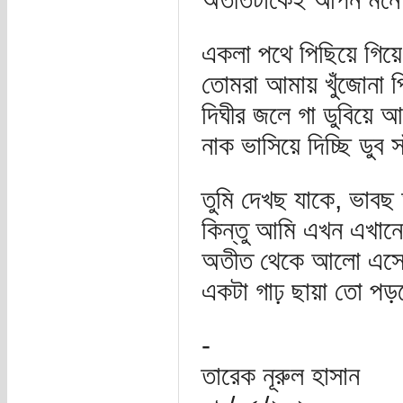
একলা পথে পিছিয়ে গিয়ে 
তোমরা আমায় খুঁজোনা 
দিঘীর জলে গা ডুবিয়ে আ
নাক ভাসিয়ে দিচ্ছি ডুব 
তুমি দেখছ যাকে, ভাবছ
কিন্তু আমি এখন এখান
অতীত থেকে আলো এসে ছ
একটা গাঢ় ছায়া তো প
-
তারেক নূরুল হাসান