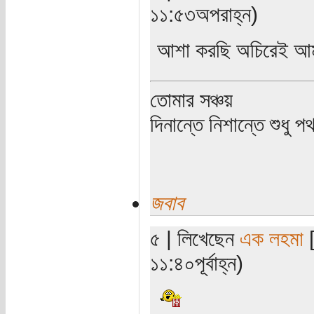
১১:৫৩অপরাহ্ন)
আশা করছি অচিরেই আমর
তোমার সঞ্চয়
দিনান্তে নিশান্তে শুধু 
জবাব
৫ | লিখেছেন
এক লহমা
[
১১:৪০পূর্বাহ্ন)