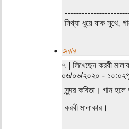
----------------------
মিথ্যা ধুয়ে যাক মুখে, গ
জবাব
৭ | লিখেছেন করবী মালাক
০৬/০৬/২০২০ - ১০:০২পূর্
সুন্দর কবিতা। গান হল
করবী মালাকার।