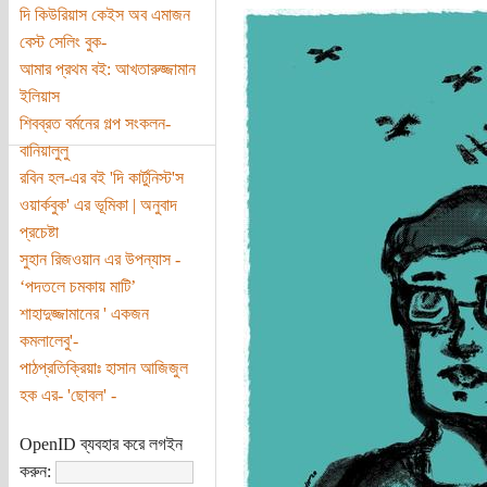
দি কিউরিয়াস কেইস অব এমাজন
বেস্ট সেলিং বুক-
আমার প্রথম বই: আখতারুজ্জামান
ইলিয়াস
শিবব্রত বর্মনের গল্প সংকলন-
বানিয়ালুলু
রবিন হল-এর বই 'দি কার্টুনিস্ট'স
ওয়ার্কবুক' এর ভূমিকা | অনুবাদ
প্রচেষ্টা
সুহান রিজওয়ান এর উপন্যাস -
‘পদতলে চমকায় মাটি’
শাহাদুজ্জামানের ' একজন
কমলালেবু'-
পাঠপ্রতিক্রিয়াঃ হাসান আজিজুল
হক এর- 'ছোবল' -
OpenID ব্যবহার করে লগইন
করুন: