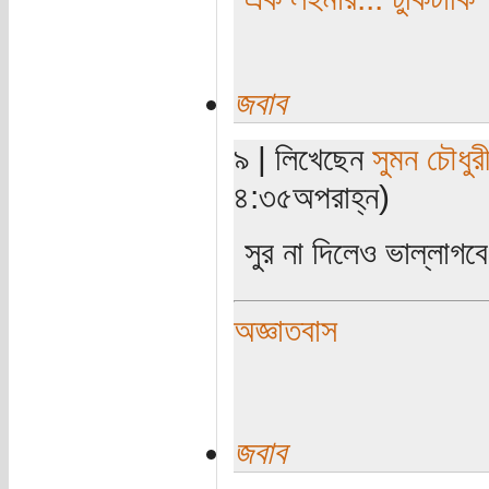
জবাব
৯ | লিখেছেন
সুমন চৌধুর
৪:৩৫অপরাহ্ন)
সুর না দিলেও ভাল্লাগব
অজ্ঞাতবাস
জবাব