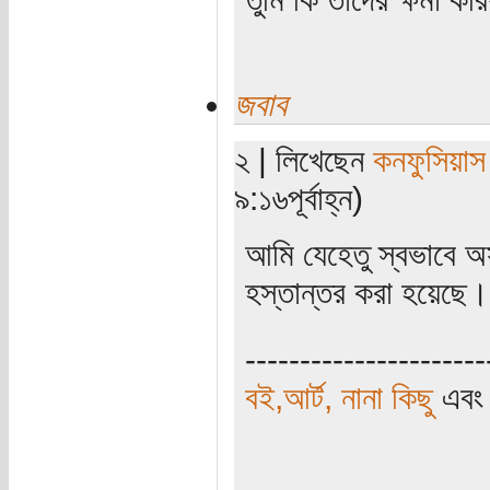
জবাব
২ | লিখেছেন
কনফুসিয়াস
৯:১৬পূর্বাহ্ন)
আমি যেহেতু স্বভাবে অ
হস্তান্তর করা হয়েছে
----------------------
বই,আর্ট, নানা কিছু
এব