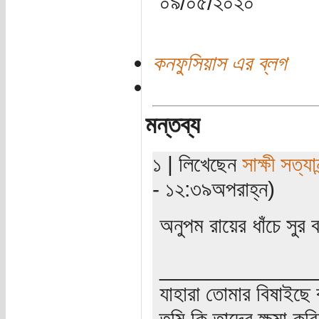
০৯/০৫/২০২০
কনফুসিয়াস এর ব্লগ
মন্তব্য
১ | লিখেছেন
সাক্ষী সত্যান
- ১২:৩৯অপরাহ্ন)
অনুপম রায়ের ধাঁচে সুর
_____________
যাহারা তোমার বিষাইছে 
তুমি কি তাদের ক্ষমা কর