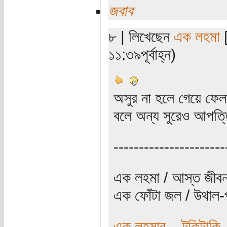
জবাব
৮ | লিখেছেন
এক লহমা
[
১১:৩৯পূর্বাহ্ন)
অসুর না হলে গেয়ে ফেল
বলে অন্য সুরেও আপত্
----------------------
এক লহমা / আস্ত জীবন
এক ফোঁটা জল / উথাল-প
এক লহমার... টুকিটাকি