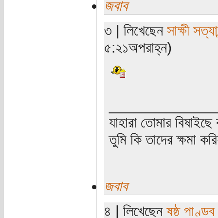
জবাব
৩ | লিখেছেন
সাক্ষী সত্যা
৫:২১অপরাহ্ন)
_____________
যাহারা তোমার বিষাইছে 
তুমি কি তাদের ক্ষমা কর
জবাব
৪ | লিখেছেন
ষষ্ঠ পাণ্ডব