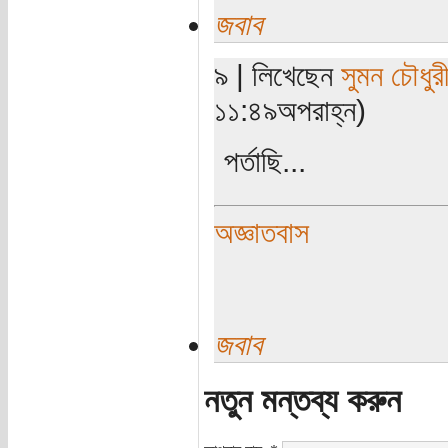
জবাব
৯ | লিখেছেন
সুমন চৌধুর
১১:৪৯অপরাহ্ন)
পর্তাছি...
অজ্ঞাতবাস
জবাব
নতুন মন্তব্য করুন