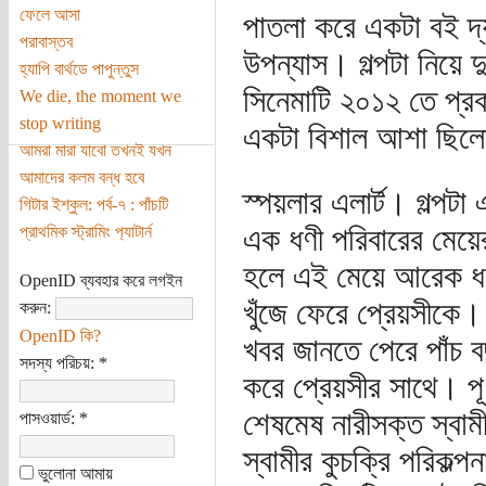
ফেলে আসা
পাতলা করে একটা বই দ্
পরাবাস্তব
উপন্যাস। গল্পটা নিয়ে 
হ্যাপি বার্থডে পাপুন্তুস
সিনেমাটি ২০১২ তে প্রক
We die, the moment we
stop writing
একটা বিশাল আশা ছিলো
আমরা মারা যাবো তখনই যখন
আমাদের কলম বন্ধ হবে
স্পয়লার এলার্ট। গল্পট
গিটার ইশ্‌কুল: পর্ব-৭ : পাঁচটি
এক ধণী পরিবারের মেয়ে
প্রাথমিক স্ট্রামিং প‌্যাটার্ন
হলে এই মেয়ে আরেক ধণ
OpenID ব্যবহার করে লগইন
খুঁজে ফেরে প্রেয়সীকে।
করুন:
OpenID কি?
খবর জানতে পেরে পাঁচ ব
সদস্য পরিচয়:
*
করে প্রেয়সীর সাথে। প
শেষমেষ নারীসক্ত স্বাম
পাসওয়ার্ড:
*
স্বামীর কুচক্রি পরিকল্
ভুলোনা আমায়