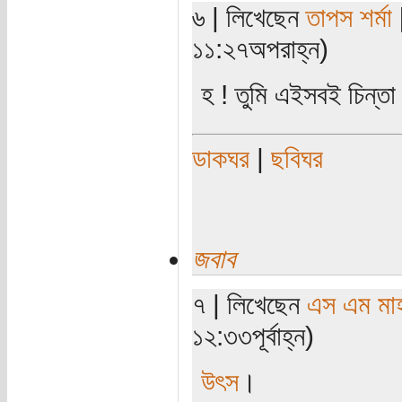
৬ | লিখেছেন
তাপস শর্মা
[
১১:২৭অপরাহ্ন)
হ ! তুমি এইসবই চিন্ত
ডাকঘর
|
ছবিঘর
জবাব
৭ | লিখেছেন
এস এম মাহব
১২:৩৩পূর্বাহ্ন)
উৎস
।