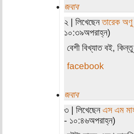
জবাব
২ | লিখেছেন
তারেক অণু
১০:৩৯অপরাহ্ন)
বেশী বিখ্যাত বই, কিন্
facebook
জবাব
৩ | লিখেছেন
এস এম মাহব
- ১০:৪৬অপরাহ্ন)