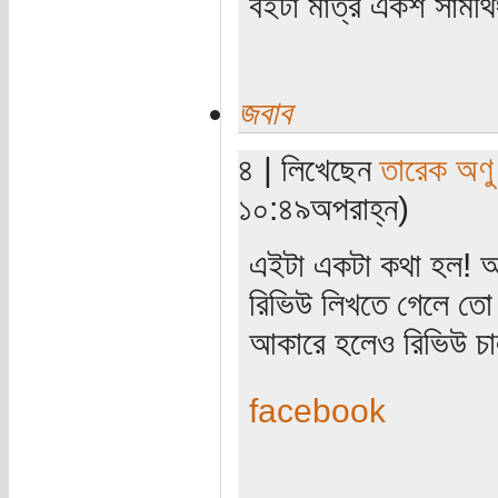
বইটা মাত্র একশ সামথি
জবাব
৪ | লিখেছেন
তারেক অণু
১০:৪৯অপরাহ্ন)
এইটা একটা কথা হল! আ
রিভিউ লিখতে গেলে তো
আকারে হলেও রিভিউ চাল
facebook