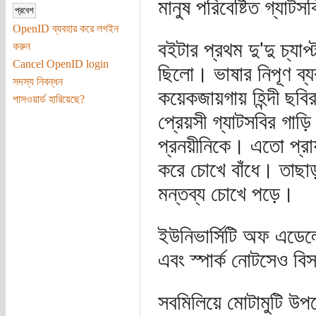
মানুষ পরিবেষ্টিত গ্যাটস
OpenID ব্যবহার করে লগইন
বইটার প্রথম দু'দু চ্যা
করুন
Cancel OpenID login
ছিলো। ভাষার নিপূণ ব্যব
সদস্য নিবন্ধন
কয়েকজায়গায় হিন্দী ছ
পাসওয়ার্ড হারিয়েছে?
প্রেয়সী গ্যাটসবির গাড়
প্রনয়ীনিকে। এতো প্রা
করে চোখে বাঁধে। তাছাড়া
মন্তব্য চোখে পড়ে।
ইউনিভার্সিটি অফ এডেল
এবং স্পার্ক নোটসেও 
সবমিলিয়ে মোটামুটি উ