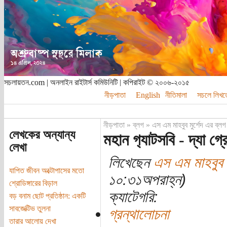
সচলায়তন.com | অনলাইন রাইটার্স কমিউনিটি | কপিরাইট © ২০০৬-২০১৫
নীড়পাতা
English
নীতিমালা
সচলে লিখত
নীড়পাতা
»
ব্লগ
»
এস এম মাহবুব মুর্শেদ এর ব্লগ
লেখকের অন্যান্য
মহান গ‌্যাটসবি - দ্যা গ্
লেখা
লিখেছেন
এস এম মাহবুব ম
যাপিত জীবন অক্টোপাসের মতো
১০:৩১অপরাহ্ন)
শ্রোডিঙ্গারের বিড়াল
ক্যাটেগরি:
বড় বনাম ছোট প্রতিষ্ঠান: একটি
সাবজেক্টিভ তুলনা
গ্রন্থালোচনা
তারার আলোয় দেখা