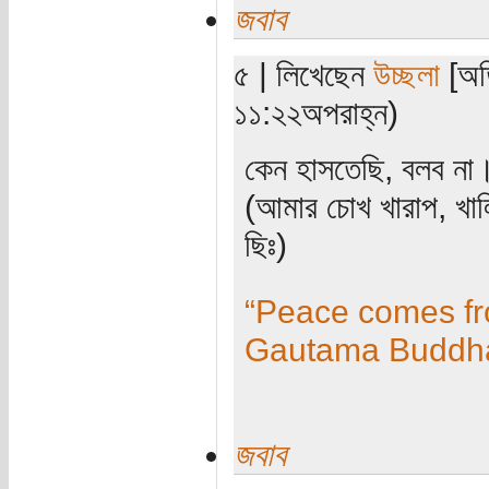
জবাব
৫ | লিখেছেন
উচ্ছলা
[অতি
১১:২২অপরাহ্ন)
কেন হাসতেছি, বলব না
(আমার চোখ খারাপ, খাল
ছিঃ)
“Peace comes fro
Gautama Buddh
জবাব