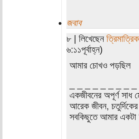
জবাব
৮ | লিখেছেন
ত্রিমাত্রি
৬:১১পূর্বাহ্ন)
আমার চোখও পড়ছিল
_ _ _ _ _ _ _ _ _
একজীবনের অপূর্ণ সাধ ম
আরেক জীবন, চতুর্দিকের স
সবকিছুতে আমার একটা হ