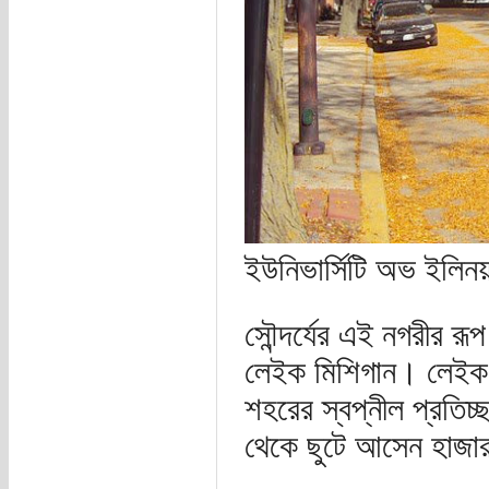
ইউনিভার্সিটি অভ ইলিনয
সৌন্দর্যের এই নগরীর রূ
লেইক মিশিগান। লেইক ম
শহরের স্বপ্নীল প্রতিচ্
থেকে ছুটে আসেন হাজার