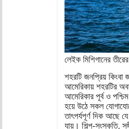
লেইক মিশিগানের তীরের
শহরটি জনপ্রিয় কিংবা
আমেরিকায় শহরটির অবস
আমেরিকার পূর্ব ও পশ্
হয়ে উঠে সকল যোগাযোগে
তাৎপর্যপূর্ণ দিক আছে য
যায়। শিল্প-সংস্কৃতি, সঙ