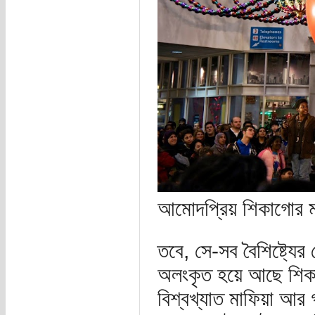
আমোদপ্রিয় শিকাগোর 
তবে, সে-সব বৈশিষ্ট্যের
অলংকৃত হয়ে আছে শি
বিশ্বখ্যাত মাফিয়া আর