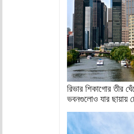
রিভার শিকাগোর তীর ঘে
ভবনগুলোও যার ছায়ায় 