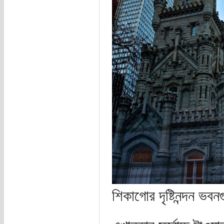
শিকাগোর দৃষ্টিনন্দন ভবন