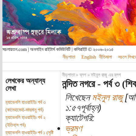
সচলায়তন.com | অনলাইন রাইটার্স কমিউনিটি | কপিরাইট © ২০০৬-২০১৫
নীড়পাতা
English
নীতিমালা
সচলে লিখত
নীড়পাতা
»
ব্লগ
»
মইনুল রাজু এর ব্লগ
লেখকের অন্যান্য
নন্দিত নগরে - পর্ব ৩ (শ
লেখা
লিখেছেন
মইনুল রাজু
[অতি
হ্যাভেনলি হাওয়াইইঃ পর্ব ৩
১:৫৭পূর্বাহ্ন)
(কামেহামেহা-কাহুমানু পর্ব)
ক্যাটেগরি:
হ্যাভেনলি হাওয়াইইঃ পর্ব ২
(ইতিহাস পর্ব)
ভ্রমণ
হ্যাভেনলি হাওয়াইইঃ পর্ব ১ (সৃষ্টি