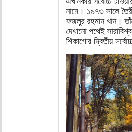
এখানকার সর্বোচ্চ টাওয়
নামে। ১৯৭৩ সালে তৈরী
ফজলুর রহমান খান। তাঁ
দেখানো পথেই সারাবিশ্বজ
শিকাগোর দ্বিতীয় সর্বো