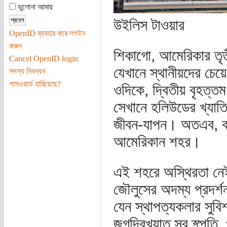
ভুলোনা আমায়
উইলিস টাওয়ার
OpenID ব্যবহার করে লগইন
করুন
শিকাগো, আমেরিকার তৃতী
Cancel OpenID login
যেখানে স্থানীয়দের চেয়ে 
সদস্য নিবন্ধন
পাসওয়ার্ড হারিয়েছে?
ওদিকে, দ্বিতীয় বৃহত্
সেখানে হলিউডের খ্যাতি
জীবন-যাপন। অতএব, কার
আমেরিকান শহর।
এই শহরে অস্থিরতা নে
জৌলুসের অদম্য প্রদর্শ
যেন স্থাপত্যকলার সুবিশ
জগদ্বিখ্যাত সব স্থ্পতি, 