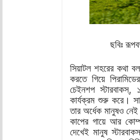
ছবিঃ রূপ
সিয়াটল শহরের কথা বলতে
করতে গিয়ে পিরামিড
চেইনশপ স্টারবাকস্,
কার্যক্রম শুরু করে। স
তার অর্ধেক মানুষও নেই
কাপের গায়ে আর কোম্প
দেখেই মানুষ স্টারবা