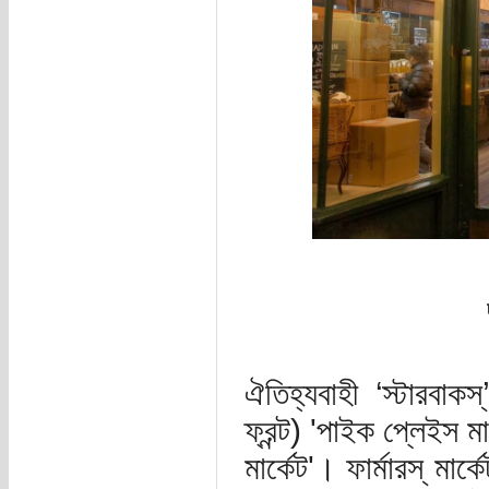
ঐতিহ্যবাহী ‘স্টারবাক
ফ্রন্ট) 'পাইক প্লেইস ম
মার্কেট'। ফার্মারস্ মা