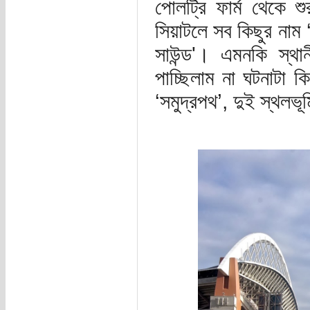
পোলট্রি ফার্ম থেকে শ
সিয়াটলে সব কিছুর নাম 
সাউন্ড'। এমনকি স্থ
পাচ্ছিলাম না ঘটনাটা 
‘সমুদ্রপথ’, দুই স্থলভূ