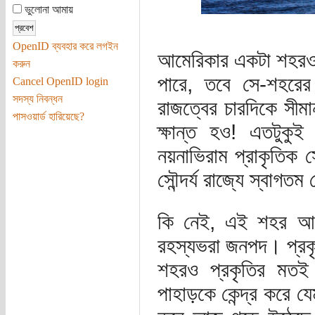
ভুলোনা আমায়
OpenID ব্যবহার করে লগইন
আমেরিকার একটা শহরও য
করুন
পারে, তবে সে-শহরের
Cancel OpenID login
সদস্য নিবন্ধন
রাজত্বের চারদিকে সীমা
পাসওয়ার্ড হারিয়েছে?
ক্ষান্ত হও! এতটুকু
নয়নাভিরাম প্রাকৃতিক স
সৌন্দর্য রাজ্যে স্বাগত
কি নেই, এই শহর আর তা
রহস্যভরা জনপদ। প্র
শহরও প্রকৃতির মতই 
পাহাড়কে কেন্দ্র করে 