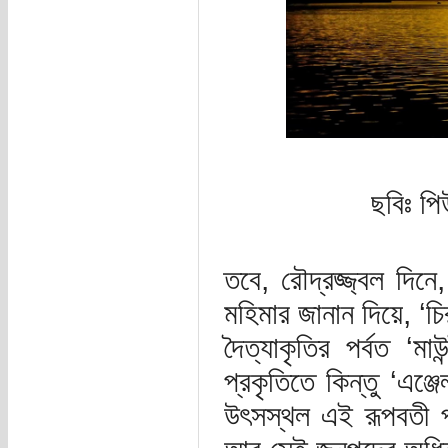
ছবিঃ পি
তবে, রৌদ্রজ্জ্বল দিন
মহিমার জানান দিয়ে, ‘
দৈত্যাকৃতির পর্বত ‘
প্রকৃতিতে কিন্তু ‘এঞ্
উৎসস্থল এই রূপবতী পর