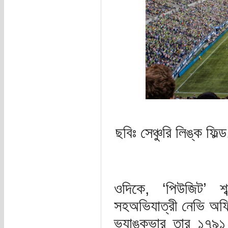
ছবিঃ সেঞ্চুরি লিঙ্ক ফ
ওদিকে, ‘পিউজিট’ শব্
সহঅভিযাত্রী নেভি অফি
ভ্যাঙ্কুভার তার ১৭৯