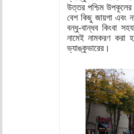
উত্তর পশ্চিম উপকূলে
বেশ কিছু জায়গা এবং না
বন্ধু-বান্ধব কিংবা সহ
নামেই নামকরণ করা হ
ভ্যাঙ্কুভারের।