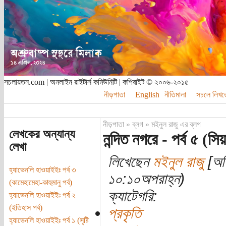
সচলায়তন.com | অনলাইন রাইটার্স কমিউনিটি | কপিরাইট © ২০০৬-২০১৫
নীড়পাতা
English
নীতিমালা
সচলে লিখত
নীড়পাতা
»
ব্লগ
»
মইনুল রাজু এর ব্লগ
লেখকের অন্যান্য
নন্দিত নগরে - পর্ব ৫ (সি
লেখা
লিখেছেন
মইনুল রাজু
[অতি
হ্যাভেনলি হাওয়াইইঃ পর্ব ৩
১০:১০অপরাহ্ন)
(কামেহামেহা-কাহুমানু পর্ব)
ক্যাটেগরি:
হ্যাভেনলি হাওয়াইইঃ পর্ব ২
(ইতিহাস পর্ব)
প্রকৃতি
হ্যাভেনলি হাওয়াইইঃ পর্ব ১ (সৃষ্টি