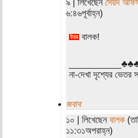
৯ | লিখেছেন
সৈয়দ আফ
৬:৪৬পূর্বাহ্ন)
বালক!
__________♣♣
না-দেখা দৃশ্যের ভেতর সব
জবাব
১০ | লিখেছেন
বালক
(তার
১১:৩১অপরাহ্ন)