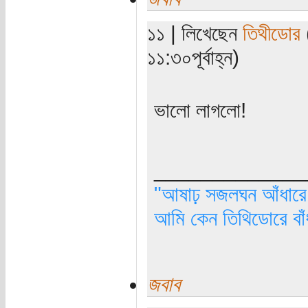
১১ | লিখেছেন
তিথীডোর
(
১১:৩০পূর্বাহ্ন)
ভালো লাগলো!
_____________
"আষাঢ় সজলঘন আঁধারে, 
আমি কেন তিথিডোরে বাঁ
জবাব