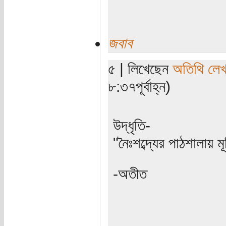
জবাব
৫ | লিখেছেন
অতিথি লে
৮:৩৭পূর্বাহ্ন)
উদ্ধৃতি-
"নৈঃশব্দ্যের পাঠশালায় ম
-অতীত