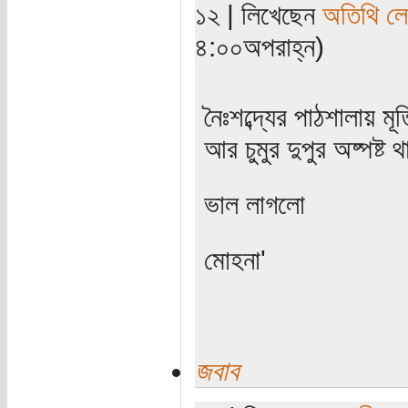
১২ | লিখেছেন
অতিথি ল
৪:০০অপরাহ্ন)
নৈঃশব্দ্যের পাঠশালায় মূ
আর চুমুর দুপুর অষ্পষ্
ভাল লাগলো
মোহনা'
জবাব