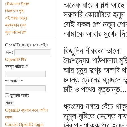
অনেক রাতের গল্প আছে ক
যৌথডানার উড়াল
বিসর্জনের পৃষ্ঠা
সরকারি কোয়ার্টারে হলুদ
এই প্রথা ভাঙুক
সেই সকল গল্প নতুন পো
ভ্রাম্যমান দৃশ্য
আমাকে আবার মুখের দি
শূন্য রাতের গল্প
OpenID ব্যবহার করে লগইন
কিছুদিন নীরবতা ভালো
করুন:
নৈঃশব্দ্যের পাঠশালায় মূ
OpenID কি?
সদস্য পরিচয়:
*
আর চুমুর দুপুর অষ্পষ্
চলন্ত ট্রেনের ক্রন্দনে 
পাসওয়ার্ড:
*
চটি ও পথের বৃত্তান্ত...
ভুলোনা আমায়
ধ্বংসের নগরে বেঁচে থা
OpenID ব্যবহার করে লগইন
তুমুল বৃষ্টিতে ভেস্তে য
করুন
নিরাপদ থাকুক শুধু হলুদ 
Cancel OpenID login