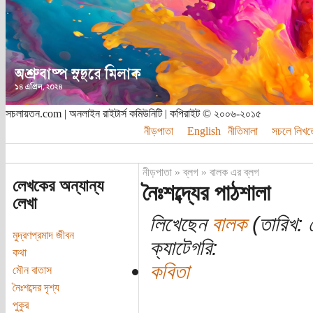
সচলায়তন.com | অনলাইন রাইটার্স কমিউনিটি | কপিরাইট © ২০০৬-২০১৫
নীড়পাতা
English
নীতিমালা
সচলে লিখত
নীড়পাতা
»
ব্লগ
»
বালক এর ব্লগ
লেখকের অন্যান্য
নৈঃশব্দ্যের পাঠশালা
লেখা
লিখেছেন
বালক
(তারিখ: 
মুদ্রণপ্রমাদ জীবন
ক্যাটেগরি:
কথা
কবিতা
মৌন বাতাস
নৈঃশব্দের দৃশ্য
পুকুর