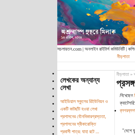
সচলায়তন.com | অনলাইন রাইটার্স কমিউনিটি | ক
নীড়পাতা
নীড়পাতা
»
লেখকের অন্যান্য
প্রসঙ
লেখা
লিখেছেন
জ
আইডিয়াল স্কুলের রিইউনিয়ন ও
ক্যাটেগরি:
একটি কাটছাঁট হওয়া লেখা
ব্লগরব্লগ
প্রশাসনের যৌনবিকারগ্রস্ততা,
প্রশাসনের স্বীকারোক্তি
"দেশে য
প্রবাসী পাত্র: যাহা রটে ...