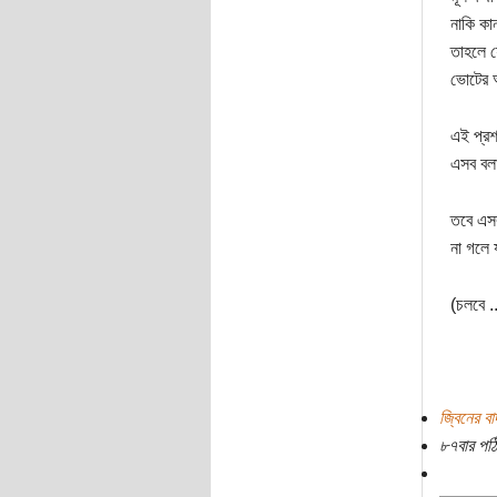
নাকি কা
তাহলে য
ভোটের আ
এই প্রশ
এসব বল
তবে এসব
না গলে 
(চলবে ..
জ্বিনের ব
৮৭বার পঠ