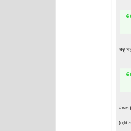
সাধু! সা
একমত
(ছোট্ট 