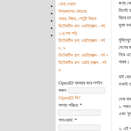
জন্য কো
নোনা দেয়াল
দিলেই হ
বিশ্বকাপের কোচেরা
বিচার চ
অভ্র, বিজয়, পেটেন্ট বিষয়ে
যুবক যখ
ডিটেকটিভ গল্প: ওয়াইম্যাক্স - পর্ব
১০(শেষ পর্ব)
মুক্তিয
ডিটেকটিভ গল্প: ওয়াইম্যাক্স - পর্ব
দেশের জ
৮, ৯
নিয়ে এস
ডিটেকটিভ গল্প: ওয়াইম্যাক্স - পর্ব ৭
পারবা।
ডিটেকটিভ গল্প: ওয়াই-ম্যাক্স - পর্ব
৬
যাই হোক
OpenID ব্যবহার করে লগইন
তখনই তা
করুন:
OpenID কি?
দেখা যাক
সদস্য পরিচয়:
*
১. সবচে
এখন 'যু
পাসওয়ার্ড:
*
২. এই প