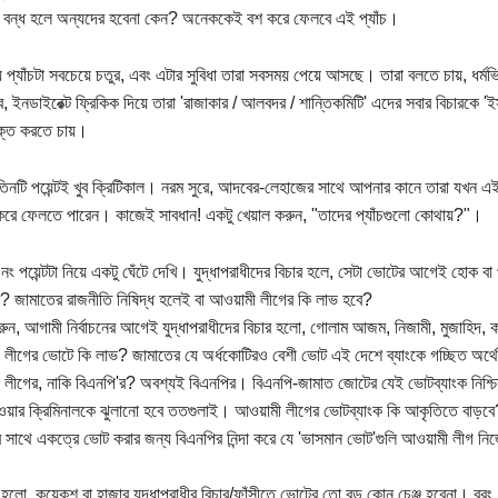
 বন্ধ হলে অন্যদের হবেনা কেন? অনেককেই বশ করে ফেলবে এই প্যাঁচ।
য় প্যাঁচটা সবচেয়ে চতুর, এবং এটার সুবিধা তারা সবসময় পেয়ে আসছে। তারা বলতে চায়, ধর্
ে, ইনডাইরেক্ট ফ্রিকিক দিয়ে তারা 'রাজাকার / আলবদর / শান্তিকমিটি' এদের সবার বিচারকে '
যুক্ত করতে চায়।
িনটি পয়েন্টই খুব ক্রিটিকাল। নরম সুরে, আদবের-লেহাজের সাথে আপনার কানে তারা যখন এই বিষ
রে ফেলতে পারেন। কাজেই সাবধান! একটু খেয়াল করুন, "তাদের প্যাঁচগুলো কোথায়?"।
নং পয়েন্টটা নিয়ে একটু ঘেঁটে দেখি। যুদ্ধাপরাধীদের বিচার হলে, সেটা ভোটের আগেই হো
? জামাতের রাজনীতি নিষিদ্ধ হলেই বা আওয়ামী লীগের কি লাভ হবে?
রুন, আগামী নির্বাচনের আগেই যুদ্ধাপরাধীদের বিচার হলো, গোলাম আজম, নিজামী, মুজাহিদ, 
লীগের ভোটে কি লাভ? জামাতের যে অর্ধকোটিরও বেশী ভোট এই দেশে ব্যাংকে গচ্ছিত অর্থ
লীগের, নাকি বিএনপি'র? অবশ্যই বিএনপির। বিএনপি-জামাত জোটের যেই ভোটব্যাংক নিশ্চ
ওয়ার ক্রিমিনালকে ঝুলানো হবে ততগুলাই। আওয়ামী লীগের ভোটব্যাংক কি আকৃতিতে বাড়
 সাথে একত্রে ভোট করার জন্য বিএনপির নিন্দা করে যে 'ভাসমান ভোট'গুলি আওয়ামী লীগ নিজে
 হলো, কয়েকশ বা হাজার যুদ্ধাপরাধীর বিচার/ফাঁসীতে ভোটের তো বড় কোন চেঞ্জ হবেনা। বরং,