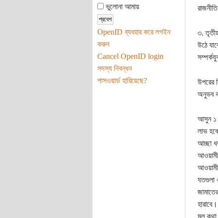
ভুলোনা আমায়
রাজনীতি
OpenID ব্যবহার করে লগইন
৩. তৃতী
করুন
উঠে যাব
Cancel OpenID login
সম্পর্ক
সদস্য নিবন্ধন
পাসওয়ার্ড হারিয়েছে?
উপরের ত
অনুভব ক
আসুন ১ 
লাভ হবে
আচ্ছা ধ
আওয়ামী 
আওয়ামী 
যতগুলা 
জামাতের
হারাবে।
মূল কথা