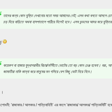
তাদের জন্য কোন যুক্তি দেখানোর মতো সময় আমাদের নেই; এসব কথা বলতে আসলে চোপা
চড় দিয়ে বাড়িতে অথবা হাসপাতালে পাঠিয়ে দিলেই হবে। এসব ভন্ডদের আদর করে যুক্তি
ধু!
কয়েকশ বা হাজার যুদ্ধাপরাধীর বিচার/ফাঁসীতে ভোটের তো বড় কোন চেঞ্জ হবেনা। বরং, আও
জামাতীরা নাকি কান্না করে মানুষের মন গলিয়ে বেশ কিছু ভোট নিয়ে নিবে।
।।
সংশোধনী: 'রাজাকার / আলবদর / শান্তিবাহিনী' এর বদলে 'রাজাকার/ আলবদর/ শান্তিকমিটি' হব