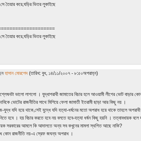
 সে তৈয়ার করে,ঘড়ির ভিতর লুকাইছে
====================
 সে তৈয়ার করে,ঘড়ির ভিতর লুকাইছে
ছেন
হাসান মোরশেদ
(তারিখ: বুধ, ১৪/১১/২০০৭ - ৮:৫০অপরাহ্ন)
িশ্লেষনটা ভালো লাগলো । যুদ্ধাপরাধী জামাতের বিচার হলে আওয়ামী লীগের ভোট বাড়ার ক
 দাবিকে ভোটের রাজনীতির সাথে মিশিয়ে ফেলা জামাতী ইতরামী ছাড়া আর কিছু নয় ।
-যুদ্ধ যদি হয়ে থাকে,সেই যুদ্ধে যদি হত্যা-ধর্ষনের মতো অপরাধ হয়ে থাকে তাহলে অপরাধী 
 নিতে হবে । হয় বিচার করতে হবে নয় বলতে হবে-হত্যা ধর্ষন কিছু হয়নি । তত্বাবধায়ক বল
ায়ক সরকারের আমলে কি আদালতে অন্য সব কখুনের মামলা স্থগিত আছে নাকি?
রাধ কোন রাজনীতি নয়-এ স্রেফ জঘন্য অপরাধ ।