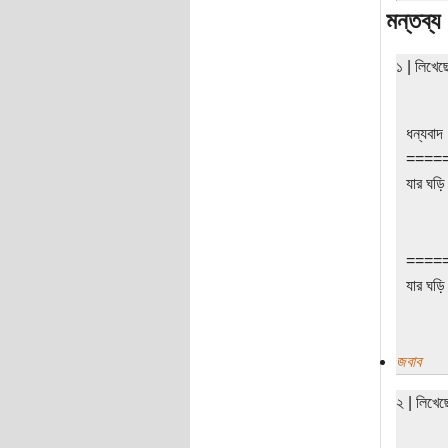
মন্তব্য
১ | লিখে
ধন্যবাদ
====
যার ঘড়ি
====
যার ঘড়ি
জবাব
২ | লিখে