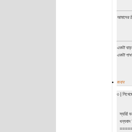
আমাদের চ
একটা ঘাড় 
একটা পাখ 
জবাব
৩ | লিখে
স্যরি! ভ
ধন্যবাদ
====