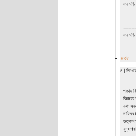
যার ঘড়ি
====
যার ঘড়ি
জবাব
৪ | লিখে
প্রথম ব
বিচারের
কথা সহজ
দায়িত্ব
তত্বাবধ
যুদ্ধাপ