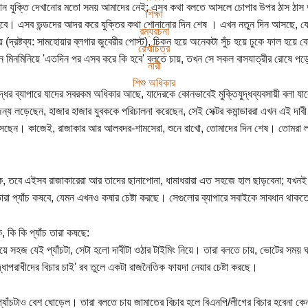
ন যুক্তি দেখানোর মতো সময় আমাদের নেই; এসব কথা বলতে আসলে চোপার উপর ঠাস ঠাস দু
শিক্ষা
বে। এসব ভন্ডদের আদর করে যুক্তির কথা শোনানোর দিন শেষ । এখন নতুন দিন আসছে, যেখানে 
রম্যরচনা
ায় (দ্রষ্টব্য: সামহোয়ার ব্লগার জুবেরীর পোস্ট), চিকন হয়ে অনেকটা সুঁচ হয়ে ঢুকে ফাল হয়ে 
রেখাচিত্র
ন মিনমিনিয়ে 'এতদিন পর এসব করে কি হবে' বলতে চায়, তখন সে সকল বাসযাত্রীর রোষে পড়
নারী
শিশু অধিকার
ু্দ্ধের ব্যাপারে যাদের সবরকম অধিকার আছে, যাদেরকে কোনভাবেই মুক্তিযুদ্ধব্যবসায়ী বলা যাব
ন্য লড়েছেন, হাজার হাজার যুবককে পরিচালনা করেছেন, সেই সেক্টর কমান্ডাররা এখন এই দাবী ন
েছেন। কাজেই, রাজাকার আর আলবদর-শামসেরা, শুনে রাখো, তোমাদের দিন শেষ। তোমরা লম
, তবে এইসব রাজাকারেরা আর তাদের ছানাপোনা, ধামাধরারা এত সহজে হাল ছাড়বেনা; যখনই তার
রা প্যাঁচ কষবে, যেমন এখনও কষার চেষ্টা করছে। সেগুলোর ব্যাপারে সবাইকে সাবধান থাক
, কি কি প্যাঁচ তারা কষছে:
য়ে সহজ যেই প্যাঁচটা, সেটা হলো দাবীটা ওঠার টাইমিং নিয়ে। তারা বলতে চায়, ভোটের সময় 
দ্ধাপরাধীদের বিচার চাই' রব তুলে একটা রাজনৈতিক ফায়দা নেয়ার চেষ্টা করছে।
্যাঁচটাও বেশ ঘোড়েল। তারা বলতে চায় জামাতের বিচার হলে বিএনপি/লীগের বিচার হবেনা