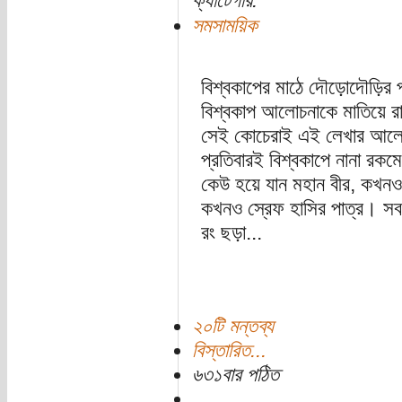
ক্যাটেগরি:
সমসাময়িক
বিশ্বকাপের মাঠে দৌড়োদৌড়ির 
বিশ্বকাপ আলোচনাকে মাতিয়ে রা
সেই কোচেরাই এই লেখার আলোচ
প্রতিবারই বিশ্বকাপে নানা রক
কেউ হয়ে যান মহান বীর, কখনও
কখনও স্রেফ হাসির পাত্র। স
রং ছড়া...
২০টি মন্তব্য
বিস্তারিত...
৬৩১বার পঠিত