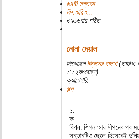
৬৪টি মন্তব্য
বিস্তারিত...
৩৯১৬বার পঠিত
নোনা দেয়াল
লিখেছেন
জ্বিনের বাদশা
(তারিখ: 
১:১২অপরাহ্ন)
ক্যাটেগরি:
গল্প
১.
ক.
রিপন, শিপন আর দীপনের পর মন
সন্তানটিও ছেলে হিসেবেই দুনিয়া