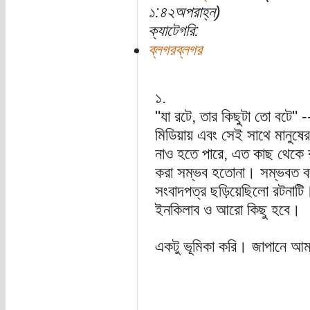
১:৪২অপরাহ্ন)
ক্যাটেগরি:
ব্লগরব্লগর
১.
"যা রটে, তার কিছুটা তো বটে" 
মিডিয়ায় এবং সেই সাথে মানুষের
নাও হতে পারে, এত কাছ থেকে 
করা সম্ভব হতোনা। সম্ভবত ব
সংবাদপত্র ছড়িয়েছিলো রটনাটি
ইনকিলাব ও আরো কিছু হবে।
একটু ভূমিকা করি। জাপানে আমার