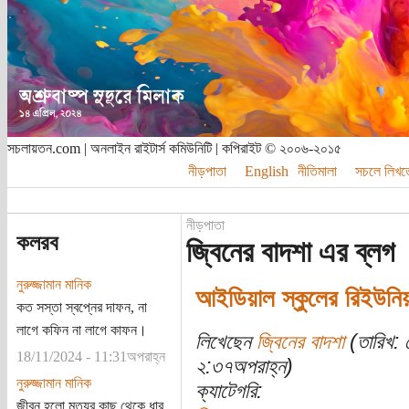
সচলায়তন.com | অনলাইন রাইটার্স কমিউনিটি | কপিরাইট © ২০০৬-২০১৫
নীড়পাতা
English
নীতিমালা
সচলে লিখত
নীড়পাতা
কলরব
জ্বিনের বাদশা এর ব্লগ
নুরুজ্জামান মানিক
আইডিয়াল স্কুলের রিইউনিয়
কত সস্তা স্বপ্নের দাফন, না
লাগে কফিন না লাগে কাফন।
লিখেছেন
জ্বিনের বাদশা
(তারিখ: 
18/11/2024 - 11:31অপরাহ্ন
২:৩৭অপরাহ্ন)
নুরুজ্জামান মানিক
ক্যাটেগরি:
জীবন হলো মৃত্যুর কাছ থেকে ধার