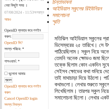
চিন্তাভাবনা
নেয়া কিছুটা সময় ।
আইডিয়াল স্কুলের রিইউনিয়ন
07/08/2024 - 11:53অপরাহ্ন
সমালোচনা
আরও
স্মৃতি
OpenID ব্যবহার করে লগইন
করুন:
মতিঝিল আইডিয়াল স্কুলের প্রা
OpenID কি?
ডিসেম্বরের ২৫ তারিখে। সে উপ
সদস্য পরিচয়:
*
পাঠিয়েছিলাম। স্কুল নিয়ে অনেক
তেমনি অনেক ক্ষোভও জমা ছিল
পাসওয়ার্ড:
*
তক্কে ছিলাম কোন একদিন সুযোগ 
সেইসব ক্ষোভের কথা শুনিয়ে দ
ভুলোনা আমায়
তাই মাথাচাড়া দিয়ে উঠলো। পাঠি
কথাগুলো। লেখার শুরুতে স্কুলের
OpenID ব্যবহার করে লগইন
লিখেছিলাম। তারপর স্কুল নিয়ে
করুন
সমালোচনা ছিলো। লেখার একট
Cancel OpenID login
সদস্য নিবন্ধন