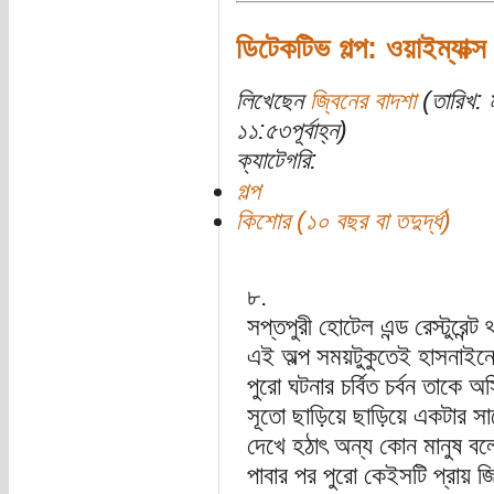
ডিটেকটিভ গল্প: ওয়াইম্যাক্স 
লিখেছেন
জ্বিনের বাদশা
(তারিখ: 
১১:৫৩পূর্বাহ্ন)
ক্যাটেগরি:
গল্প
কিশোর (১০ বছর বা তদুর্দ্ধ)
৮.
সপ্তপুরী হোটেল এন্ড রেস্টুরেন
এই অল্প সময়টুকুতেই হাসনাইনে
পুরো ঘটনার চর্বিত চর্বন তাকে
সূতো ছাড়িয়ে ছাড়িয়ে একটার সা
দেখে হঠাৎ অন্য কোন মানুষ বল
পাবার পর পুরো কেইসটি প্রায় জ