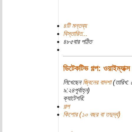
৪টি মন্তব্য
বিস্তারিত...
৪৮৫বার পঠিত
ডিটেকটিভ গল্প: ওয়াইম্যাক্স 
লিখেছেন
জ্বিনের বাদশা
(তারিখ: 
৯:২৪পূর্বাহ্ন)
ক্যাটেগরি:
গল্প
কিশোর (১০ বছর বা তদুর্দ্ধ)