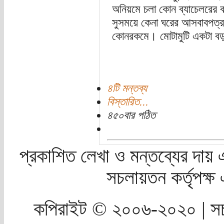
অনিয়মে চলা কোন ব্যাচেলরের 
সুসময়ে কেনা ঘরের আসবাবপত্র
কোনরকমে। মোটামুটি একটা বড় 
৪টি মন্তব্য
বিস্তারিত...
৪৫০বার পঠিত
প্রকাশিত লেখা ও মন্তব্যের দায় 
সচলায়তন কর্তৃপক্
কপিরাইট © ২০০৬-২০২০ | সচ