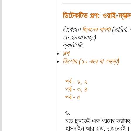
ডিটেকটিভ গল্প: ওয়াই-ম্যাক্স
লিখেছেন
জ্বিনের বাদশা
(তারিখ: 
১০:২৯অপরাহ্ন)
ক্যাটেগরি:
গল্প
কিশোর (১০ বছর বা তদুর্দ্ধ)
পর্ব - ১, ২
পর্ব - ৩, ৪
পর্ব - ৫
৬.
ঘরে ঢুকতেই এক ধরনের ভয়াবহ 
হাসনাইন আর রাজু, দুজনেরই। শু