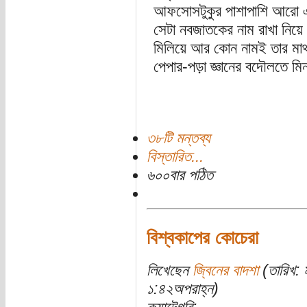
আফসোসটুকুর পাশাপাশি আরো একট
সেটা নবজাতকের নাম রাখা নিয়
মিলিয়ে আর কোন নামই তার মাথ
পেপার-পড়া জ্ঞানের বদৌলতে মি
৩৮টি মন্তব্য
বিস্তারিত...
৬০০বার পঠিত
বিশ্বকাপের কোচেরা
লিখেছেন
জ্বিনের বাদশা
(তারিখ: 
১:৪২অপরাহ্ন)