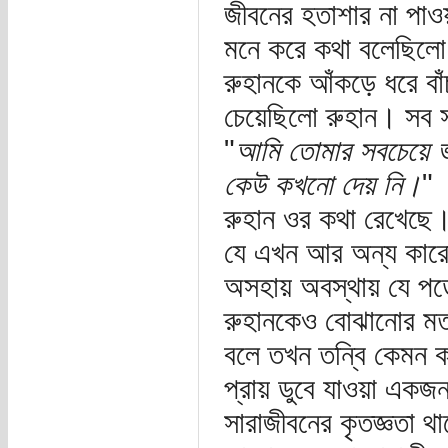
জীবনের হতাশার না পাও
মনে করে কথা বলেছিলো
রুহানকে আঁকড়ে ধরে বাঁ
চেয়েছিলো রুহান। সব
"
আমি তোমার সবচেয়ে ভা
কেউ কখনো দেয় নি।
"
রুহান ওর কথা রেখেছে।
যে এখন আর অন্য কারো
অসহায় অবস্থায় যে পড়
রুহানকেও বোঝানোর মত
বলে তখন তন্বি কেমন কষ
প্রায় ডুবে যাওয়া একজ
সারাজীবনের কৃতজ্ঞতা 