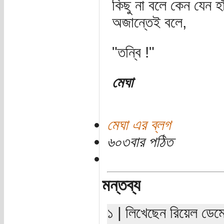
কিছু না বলে কেন যেন হ
অজান্তেই বলে,
"তন্বি !"
মেঘা
মেঘা এর ব্লগ
৬০৩বার পঠিত
মন্তব্য
১ | লিখেছেন রিয়েল ডেম