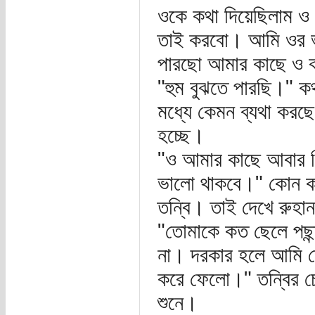
ওকে কথা দিয়েছিলাম ও 
তাই করবো। আমি ওর ভা
পারছো আমার কাছে ও কত 
"হুম বুঝতে পারছি।" কথ
মধ্যে কেমন ব্যথা করছে
হচ্ছে।
"ও আমার কাছে আবার ফ
ভালো থাকবে।" কোন কথ
তন্বি। তাই দেখে রুহা
"তোমাকে কত ছেলে পছন
না। দরকার হলে আমি ত
করে ফেলো।" তন্বির চ
শুনে।