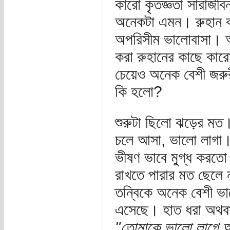
কারো কৃতজ্ঞতা সারাজীব
অনেকটা এমন। রুহান বা
অপরিসীম ভালোবাসা। আর 
করা রুহানের কাছে কারো
চেয়েও অনেক বেশী জরু
কি হলো?
শুরুটা ছিলো ঝড়ের মত।
চলে আসা, ভালো লাগা।
ভীষণ ভাবে মুগ্ধ করতো
রাখতে পারার মত ছেলে
তন্বিকে অনেক বেশী ভ
এসেছে। হাত ধরা অথবা চ
"তোমাকে ভালো লাগে 