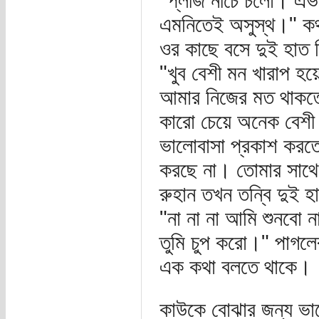
"প্লীজ নীচে চলো। এভা
এমনিতেই অসুস্থ।" কথা
ওর কাছে বসে দুই হাত 
"খুব বেশী মন খারাপ 
আমার নিজের মত থাকতে
কারো চেয়ে অনেক বেশী
ভালোবাসা প্রকাশ করতে
করছে না। তোমার সাথে
রুহান তখন তন্বি দুই হ
"না না না আমি শুনবো 
তুমি চুপ করো।" পাগলে
এক কথা বলতে থাকে।
কাউকে বোঝার জন্য ভা