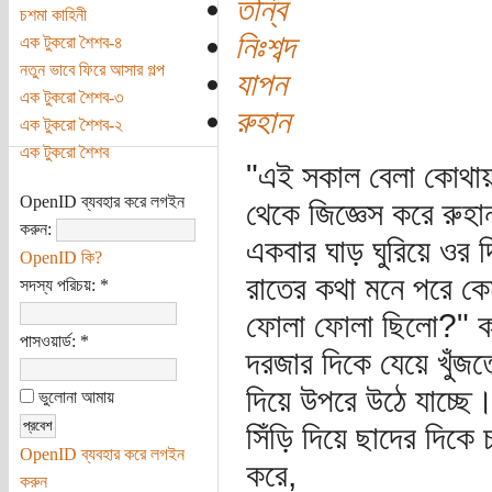
তন্বি
চশমা কাহিনী
নিঃশব্দ
এক টুকরো শৈশব-৪
নতুন ভাবে ফিরে আসার গল্প
যাপন
এক টুকরো শৈশব-৩
রুহান
এক টুকরো শৈশব-২
এক টুকরো শৈশব
"এই সকাল বেলা কোথায় 
OpenID ব্যবহার করে লগইন
থেকে জিজ্ঞেস করে রুহ
করুন:
একবার ঘাড় ঘুরিয়ে ওর 
OpenID কি?
রাতের কথা মনে পরে কে
সদস্য পরিচয়:
*
ফোলা ফোলা ছিলো?" কথা
পাসওয়ার্ড:
*
দরজার দিকে যেয়ে খুঁজতে
দিয়ে উপরে উঠে যাচ্ছে
ভুলোনা আমায়
সিঁড়ি দিয়ে ছাদের দিকে
OpenID ব্যবহার করে লগইন
করে,
করুন