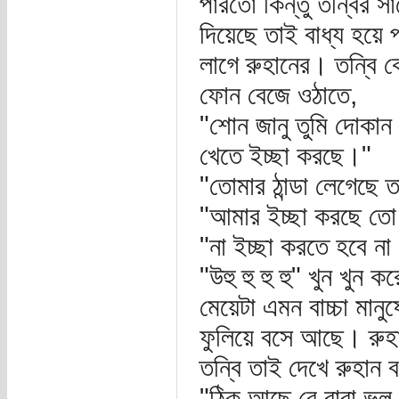
পারতো কিন্তু তন্বির সা
দিয়েছে তাই বাধ্য হয়ে 
লাগে রুহানের। তন্বি ক
ফোন বেজে ওঠাতে,
"শোন জানু তুমি দোক
খেতে ইচ্ছা করছে।"
"তোমার ঠান্ডা লেগেছে
"আমার ইচ্ছা করছে ত
"না ইচ্ছা করতে হবে না
"উহু হু হু হু" খুন খুন
মেয়েটা এমন বাচ্চা মান
ফুলিয়ে বসে আছে। রুহা
তন্বি তাই দেখে রুহান 
"ঠিক আছে রে বাবা ভু