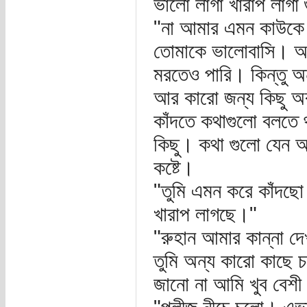
ভালো লাগা খারাপ লাগা
"না আমার এমন কাউকে
তোমাকে ভালোবাসি। আম
মরতেও পারি। কিন্তু অ
আর কারো জন্য কিছু অব
কাঁদতে কথাগুলো বলতে থ
কিছু। কথা গুলো যেন আর
কষ্টে।
"তুমি এমন করে কাঁদছ
খারাপ লাগছে।"
"রুহান আমার কান্না দ
তুমি অন্য কারো কাছে 
জানো না আমি খুব বেশ