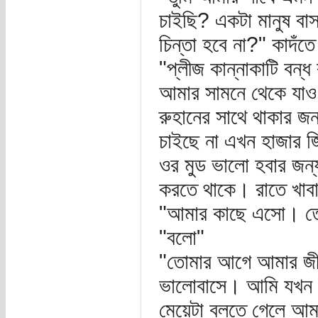
চাইছি? একটা মানুষ বা
চিন্তা হবে না?" কাদঁত
"প্লীজ কান্নাকাটি বন
আমার সামনে থেকে যাও।
রুহানের সাথে থাকার জ
চাইছে না এখন হাজার জ
ওর মুড ভালো হবার জন্
করতে থাকে। রাতে খাবা
"আমার কাছে এসো। তো
"বলো"
"তোমার আগে আমার জী
ভালোবাসে। আমি যখন প
মেয়েটা বলতে গেলে আম