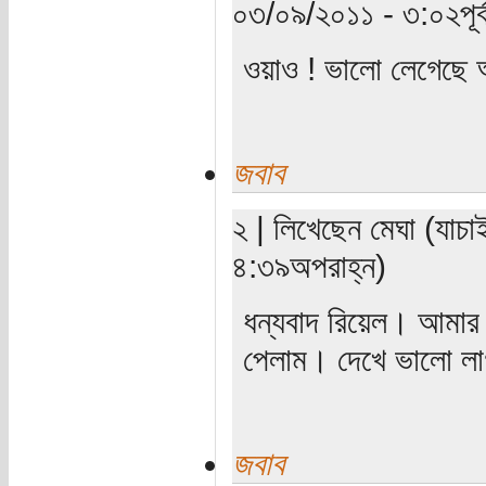
০৩/০৯/২০১১ - ৩:০২পূর্ব
ওয়াও ! ভালো লেগেছে
জবাব
২ | লিখেছেন মেঘা (যাচা
৪:৩৯অপরাহ্ন)
ধন্যবাদ রিয়েল। আমার 
পেলাম। দেখে ভালো ল
জবাব