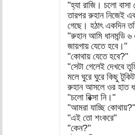
"হ্যা রাজি। চলো বাসা
তারপর রুহান নিজেই এ
গেছে। হঠাৎ একদিন তন
"রুহান আমি ধানমন্ডি
জায়গায় যেতে হবে।"
"কোথায় যেতে হবে?"
"সেটা গেলেই দেখবে ত
মলে ঘুরে ঘুরে কিছু টু
রুহান আসলে ওর হাত ধ
"চলো রিক্সা নি।"
"আমরা যাচ্ছি কোথায়?
"এই তো শংকরে"
"কেন?"