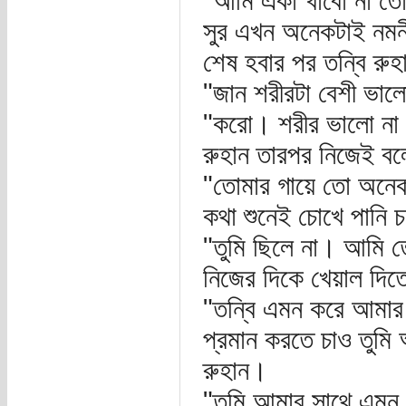
"আমি একা খাবো না তোম
সুর এখন অনেকটাই নমনীয়
শেষ হবার পর তন্বি রুহ
"জান শরীরটা বেশী ভাল
"করো। শরীর ভালো না ক
রুহান তারপর নিজেই বল
"তোমার গায়ে তো অনেক 
কথা শুনেই চোখে পানি 
"তুমি ছিলে না। আমি 
নিজের দিকে খেয়াল দিত
"তন্বি এমন করে আমার 
প্রমান করতে চাও তুমি
রুহান।
"তুমি আমার সাথে এমন