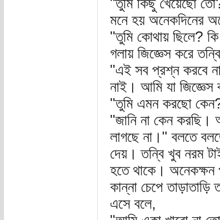
"তুমি কিছু খেয়েছো তো
মনে হয় অনেকদিনের অভ
"তুমি কোথায় ছিলে? কি
গলায় জিজ্ঞেস করে তন্ব
"এই সব প্রশ্ন করবে ন
নাই। আমি যা জিজ্ঞেস 
"তুমি এমন করছো কেন?"
"জানি না কেন করছি। আ
লাগছে না।" বলতে বলতে
দেয়। তন্বি খুব নরম টা
হতে থাকে। অনেকক্ষন 
কান্না চেপে তাড়াতাড়ি 
এসে বলে,