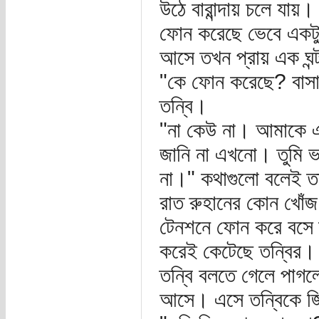
উঠে বারান্দায় চলে যা
ফোন করেছে ভেবে একটু
আসে তখন প্রায় এক ঘন্
"কে ফোন করেছে? বাসা
তন্বি।
"না কেউ না। আমাকে এক
জানি না এখনো। তুমি 
না।" কথাগুলো বলেই তা
রাত রুহানের কোন খোঁ
টেনশনে ফোন করে বসে ত
করেই কেটেছে তন্বির। 
তন্বি বলতে গেলে পাগল
আসে। এসে তন্বিকে জি