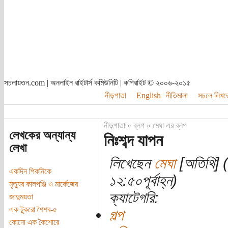
সচলায়তন.com | অনলাইন রাইটার্স কমিউনিটি | কপিরাইট © ২০০৬-২০১৫
নীড়পাতা
English
নীতিমালা
সচলে লিখত
নীড়পাতা
»
ব্লগ
»
মেঘা এর ব্লগ
লেখকের অন্যান্য
নিঃশব্দ যাপন
লেখা
লিখেছেন
মেঘা
[অতিথি] (
একদিন পিকনিকে
১২:৫০পূর্বাহ্ন)
মৃত্যুর কালপঞ্জি ও মার্কেজের
ক্যাটেগরি:
জাদুময়তা
এক টুকরো শৈশব-৫
গল্প
কোনো এক কৈশোরে