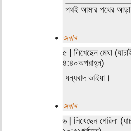
পথই আমার পথের আড়
জবাব
৫ | লিখেছেন মেঘা (যাচ
৪:৪০অপরাহ্ন)
ধন্যবাদ ভাইয়া।
জবাব
৬ | লিখেছেন গেরিলা (য
১০:৫১পূর্বাহ্ন)