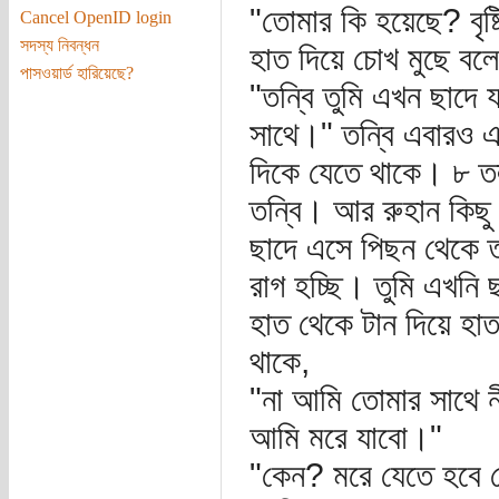
"তোমার কি হয়েছে? বৃষ্ট
Cancel OpenID login
সদস্য নিবন্ধন
হাত দিয়ে চোখ মুছে বল
পাসওয়ার্ড হারিয়েছে?
"তন্বি তুমি এখন ছাদে
সাথে।" তন্বি এবারও এ
দিকে যেতে থাকে। ৮ তল
তন্বি। আর রুহান কিছু
ছাদে এসে পিছন থেকে ত
রাগ হচ্ছি। তুমি এখনি
হাত থেকে টান দিয়ে হাত
থাকে,
"না আমি তোমার সাথে 
আমি মরে যাবো।"
"কেন? মরে যেতে হবে ক