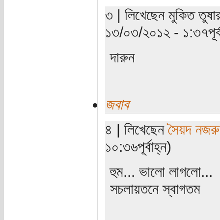
৩ | লিখেছেন মুকিত তুষার
১৩/০৩/২০১২ - ১:৩৭পূর্ব
দারুন
জবাব
৪ | লিখেছেন
সৈয়দ নজরু
১০:৩৬পূর্বাহ্ন)
হুম... ভালো লাগলো...
সচলায়তনে স্বাগতম
_____________