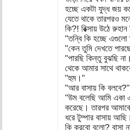
হচ্ছে একটা যুদ্ধ জয় 
যেতে থাকে তারপরও মনে
কি?! রিক্সায় উঠে রুহান
"তন্বি কি হচ্ছে এগুল
"কেন তুমি দেখতে পারছ
"পারছি কিন্তু বুঝছি ন
থেকে আমার সাথে থাক
"হুম।"
"আর বাসায় কি বলবে?"
"উম বলেছি আমি একা এক
করেছে। তারপর আমাকে 
ধরে টুম্পার বাসায় আছ
কি করবো বলো? বাসা ন