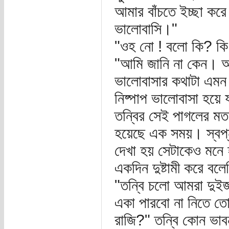
আমার বাঁচতে ইচ্ছা ক
ভালোবাসি।"
"ওহ নো ! বলো কি? কি
"আমি জানি না কেন। আম
ভালোবাসার কথাটা এমন
নিষ্পাপ ভালোবাসা হয়ে
তন্বির সেই পাগলের মত
হয়েছে এক সময়। স্বপ্ন
দেখা হয় সেটাকেও মনে হ
একদিন দুষ্টামী করে বল
"তন্বি চলো আমরা দু
একা পারবো না নিতে ত
রাজি?" তন্বি কোন ভাব