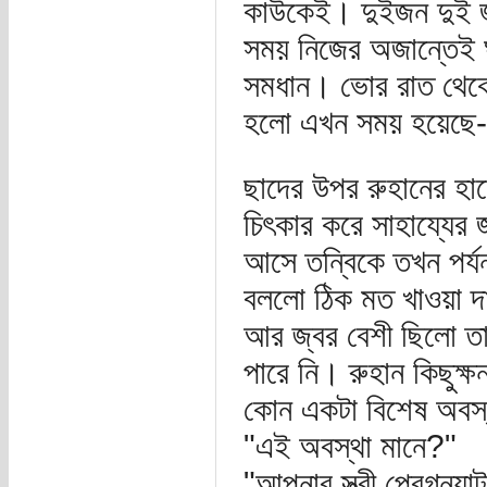
কাউকেই। দুইজন দুই জায়
সময় নিজের অজান্তেই ঘ
সমধান। ভোর রাত থেকেই
হলো এখন সময় হয়েছে-
ছাদের উপর রুহানের হা
চিৎকার করে সাহায্যের
আসে তন্বিকে তখন পর্যন্
বললো ঠিক মত খাওয়া দা
আর জ্বর বেশী ছিলো তার
পারে নি। রুহান কিছুক্
কোন একটা বিশেষ অবস্
"এই অবস্থা মানে?"
"আপনার স্ত্রী প্রেগন্