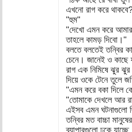
এখনো রাগ করে থাকবে
"হুম"
"দেখো এমন করে আমার স
তাহলে কামড় দিবো।"
বলতে বলতেই তন্বির কা
চেনে। জানেই ও কাছে য
রাগ এক নিমিষে ঝুর ঝুর
দিয়ে ওকে টেনে তুলে জড়
"এমন করে বকা দিলে ক
"তোমাকে দেখলে আর রাগ
এইসব এমন ঘটনাগুলো ছ
তন্বির মত বাচ্চা মানুষ
ব্যাপারগুলো ঢুকে যাচ্ছে