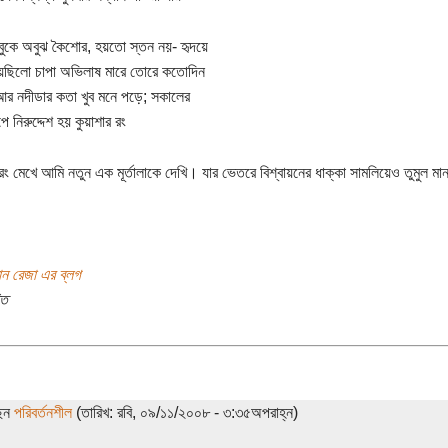
বুকে অবুঝ কৈশোর, হয়তো স্তন নয়- হৃদয়ে
য়েছিলো চাপা অভিলাষ মারে তোরে কতোদিন
আর নদীডার কতা খুব মনে পড়ে; সকালের
ে নিরুদ্দেশ হয় কুয়াশার রং
 রং মেখে আমি নতুন এক মূর্তালাকে দেখি। যার ভেতরে বিশ্বায়নের ধাক্কা সামলিয়েও তুমুল মান
ান রেজা এর ব্লগ
িত
ছেন
পরিবর্তনশীল
(তারিখ: রবি, ০৯/১১/২০০৮ - ৩:৩৫অপরাহ্ন)