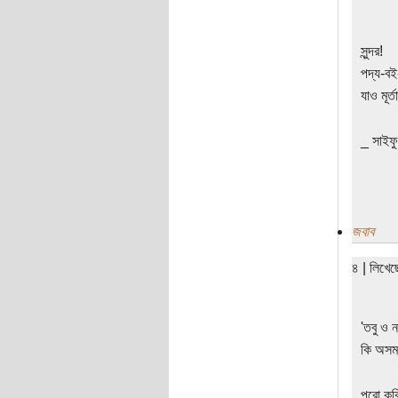
সুন্দর!
পদ্য-বই
যাও মূর
_ সাইফ
জবাব
৪ | লিখে
'তবু ও ন
কি অসম্
পুরো কব