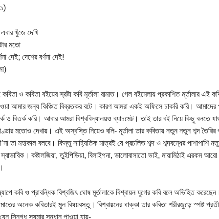
 ১)
এবার খুঁজে দেখি
পটার মতো
্ণনা দেই; দেশের বর্ণনা দেই!
মা)
 কবিতা ও কবিতা বইয়ের স্রষ্টা কবি মূর্তালা রামাত। গেল বইমেলায় প্রকাশিত মূর্তালার এই কবিত
ওয়া আমার জন্য কিঞ্চিত বিব্রতকর বটে। কারণ আমরা একই অফিসে চাকরি করি। আমাদের প
্ক ও বিতর্ক করি। আবার আমরা বিশ্ববিদ্যালয়ও ব্যাচমেট। তাই তার বই নিয়ে কিছু বলতে যাও
ণ্ডার মতোও দেখায়। এই অস্বস্তি নিয়েও বলি- মূর্তালা তার কবিতায় নতুন নতুন শব্দ তৈরির প্র
’না তা মহাকাল বলবে। কিন্তু সাহ্যিতিক মাত্রই যে প্রচলিত শব্দ ও শব্দবন্ধের পাশাপাশি নতু
স্বাভাবিক। কষ্টালজিয়া, তুইপিডিয়া, বিলাইপনা, ভালোবাসাতো ভাই, মায়ামিঠাই এরকম আরো নতু
।
্ল্যাপে কবি ও প্রাবন্ধিক বিশ্বজিৎ ঘোষ মূর্তালাকে বিশ্বায়ন যুগের কবি বলে অভিহিত করেছে
া রামাতের অনেক কবিতারই মূল বিষয়বস্তু। বিশ্বায়নের ধাক্কা তার কবিতা শরীরজুড়ে স্পষ্ট প্
েন স্নিগ্ধ সুষমার সন্ধান পাওয়া যায়-