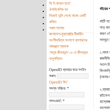
কি ই-বান্ধব হবে?
বইয়ের প
ঔপনিবেশিক মন
নিজেই তুমি লেখো নাকো একটি
বইটি পড়
কবিতা
পড়ে জান
পঞ্চম স্তম্ভ
কারণ ওই
বাংলাদেশ-যুক্তরাষ্ট্র সীমাহীন
অদ্ভুত 
অংশীদারিত্ব সংলাপে ব্লগারদের
আমন্ত্রণ প্রসঙ্গে
১.নয়না
‘মানুষ জীবনানন্দ’-এ যে জীবনানন্দ
রাজদীঘি
অনুপস্থিত
অতল চি
OpenID ব্যবহার করে লগইন
কিংবদন্ত
করুন:
(নয়নার ম
OpenID কি?
সদস্য পরিচয়:
*
২.ব্যারা
রাইফেল 
পাসওয়ার্ড:
*
হাস্যোজ্
ভালোবাস