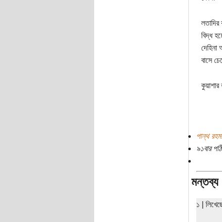
লতাদির 
বিদ্ধ হ
দেহিনা 
বাসে চেপ
কুয়াশার
পান্থ রহম
৯১বার পঠ
মন্তব্য
১ | লিখে