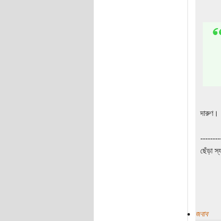
দারুণ।
--------
ছেঁড়া স্য
জবাব