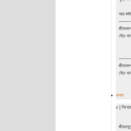
আর কষ্টা
--------
জীবনযাপ
বেঁচে থা
--------
জীবনযাপ
বেঁচে থা
জবাব
৫ | লিখে
জীবনানন