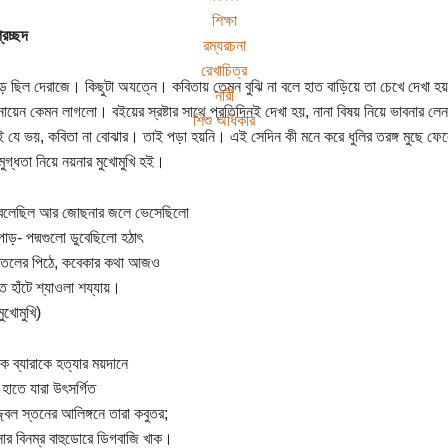
শিক্ষা
্রচ্ছদ
রম্যরচনা
রেখাচিত্র
ে ছিল দেরাজে। কিছুটা অযত্নে। কবিতায় তেমন বুঝি না বলে হাত বাড়িয়ে তা চেখে দেখা হয়ন
নারী
ায়েন কেমন লাগলো। বইয়ের স্রষ্টার সাথে প্রতিদিনই দেখা হয়, নানা বিষয় নিয়ে ভাবনার লেন
শিশু অধিকার
 যে ভয়, কবিতা না বোঝার। তাই পড়া হয়নি। এই সেদিন কী মনে করে ধুলির তরঙ্গ মুছে ফে
মুগ্ধতা নিয়ে নয়নার মুখোমুখি হই।
 বলেছিল আর জোছনার জলে ভেসেছিলো
পাড়- পদ্মগুলো ডুবেছিলো হঠাৎ
তলের পিঠে, কবেকার কথা আজও
ি হাঁটে শ্যাওলা শয্যায়।
ুখোমুখি)
কে ব্যারাকে হত্যার ময়দানে
হাতে যারা উৎসর্গিত
জ্বল স্তনের আলিঙ্গনে তারা কবুতর;
ার বিনম্র বাহুডোরে ডিগবাজি খাক।