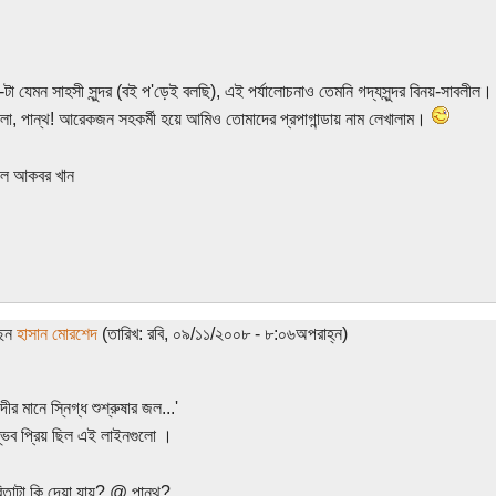
-টা যেমন সাহসী সুন্দর (বই প'ড়েই বলছি), এই পর্যালোচনাও তেমনি গদ্যসুন্দর বিনয়-সাবলীল।
্তালা, পান্থ! আরেকজন সহকর্মী হয়ে আমিও তোমাদের প্রপাগান্ডায় নাম লেখালাম।
ুল আকবর খান
ছেন
হাসান মোরশেদ
(তারিখ: রবি, ০৯/১১/২০০৮ - ৮:০৬অপরাহ্ন)
দীর মানে স্নিগ্ধ শুশ্রুষার জল...'
ভব প্রিয় ছিল এই লাইনগুলো ।
িতাটা কি দেয়া যায়? @ পান্থ?