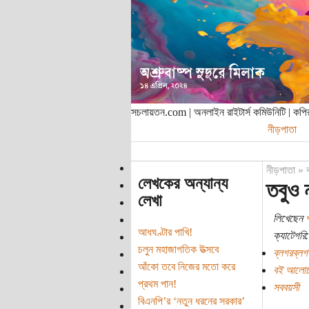
সচলায়তন.com | অনলাইন রাইটার্স কমিউনিটি | ক
নীড়পাতা
নীড়পাতা
»
লেখকের অন্যান্য
তবুও ন
লেখা
লিখেছেন
প
আধঘণ্টার পাখি!
ক্যাটেগরি:
চলুন মহাজাগতিক উত্সবে
ব্লগরব্লগ
আঁকো তবে নিজের মতো করে
বই আলোচ
প্রথম পান!
সববয়সী
বিএনপি’র ‘নতুন ধরনের সরকার’