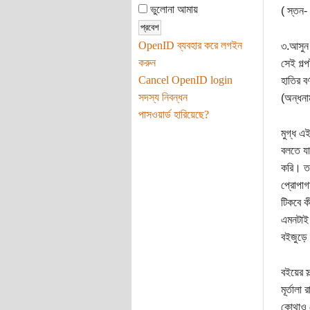
ভুলোনা আমায়
( স্তন-
OpenID ব্যবহার করে লগইন
৩.আসুন 
করুন
সেই গল্
Cancel OpenID login
হাতির বর
সদস্য নিবন্ধন
(অন্ধনা
পাসওয়ার্ড হারিয়েছে?
মুগ্ধ এই
বলতে যা
করি। তর
প্রোপাগা
টিকবে কী
এমনটাই 
বইজুড়ে
বইয়ের স
মূর্তাল
কোথাও য