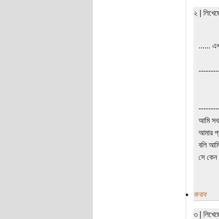
২ | লিখে
...... এ
--------
--------
আমি সব
আমার প্
বলি আমি
সে কেন 
জবাব
৩ | লিখে