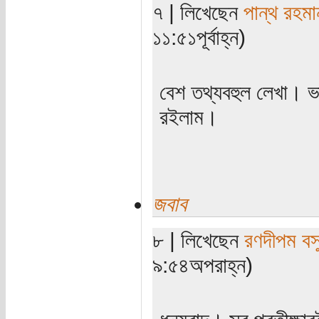
৭ | লিখেছেন
পান্থ রহমা
১১:৫১পূর্বাহ্ন)
বেশ তথ্যবহুল লেখা। ভা
রইলাম।
জবাব
৮ | লিখেছেন
রণদীপম বস
৯:৫৪অপরাহ্ন)