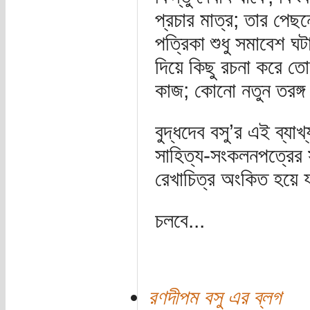
প্রচার মাত্র; তার পে
পত্রিকা শুধু সমাবেশ ঘট
দিয়ে কিছু রচনা করে তো
কাজ; কোনো নতুন তরঙ্
বুদ্ধদেব বসু’র এই ব্য
সাহিত্য-সংকলনপত্রের স
রেখাচিত্র অংকিত হয়ে য
চলবে...
রণদীপম বসু এর ব্লগ