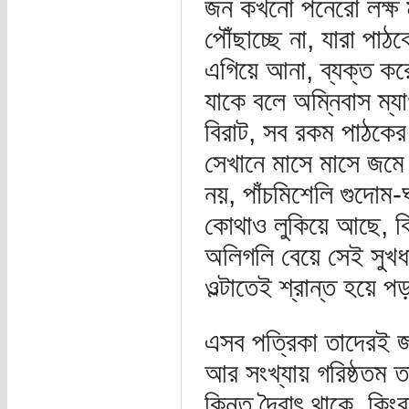
জন কখনো পনেরো লক্ষ 
পৌঁছাচ্ছে না, যারা পা
এগিয়ে আনা, ব্যক্ত কর
যাকে বলে অম্নিবাস ম্য
বিরাট, সব রকম পাঠকের
সেখানে মাসে মাসে জমে
নয়, পাঁচমিশেলি গুদোম-
কোথাও লুকিয়ে আছে, কিন
অলিগলি বেয়ে সেই সুখধ
ওল্টাতেই শ্রান্ত হয়ে 
এসব পত্রিকা তাদেরই জন্
আর সংখ্যায় গরিষ্ঠতম ত
কিন্তু দৈবাৎ থাকে, কি