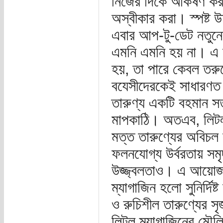
নিজের দিকে আকর্ষণ কর
অস্বীকার করা। স্পষ্ট উ
এবার আপ-টু-ডেট নতুনে
এমনি এমনি হয় না। এ জন্
হয়, তা পারে কেবল তরু
বযেসীদেরকেই সাধারণত 
তারুণ্য একটি বহমান স
মাপকাঠি। অতএব, লিটল ম
মত্ত তারুণ্যের অবিচল
ফলনযোগ্য উর্বরতায় সমৃদ
উজ্জ্বলতাও। এ আয়োজন
ম্যাগাজিন হলো সুনির্দিষ্
ও রুচিশীল তারুণ্যের 
লিটল ম্যাগাজিনের মৌলি