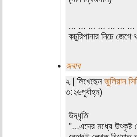
... ... ... ... ... ... ... 
কচুরিপানার নিচে জেগে থ
জবাব
২ | লিখেছেন
জুলিয়ান সিদ্
৩:২৬পূর্বাহ্ন)
উদ্ধৃতি
"...এদের মধ্যে উৎকৃষ্ট
নেহাৎই লেখক বিখ্যাত ব