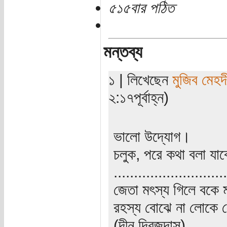
৫১৫বার পঠিত
মন্তব্য
১ | লিখেছেন
মুজিব মেহদ
২:১৭পূর্বাহ্ন)
ভালো উদ্যোগ।
চলুক, পরে কথা বলা যা
............................
জেতা মৎস্য গিলে বকে ম
রহস্য বোঝে না লোকে
(দীন দ্বিজদাস)