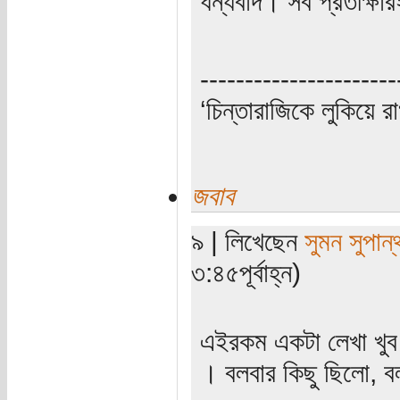
ধন্যবাদ। সব প্রতীক্ষ
----------------------
‘চিন্তারাজিকে লুকিয়ে র
জবাব
৯ | লিখেছেন
সুমন সুপান্
৩:৪৫পূর্বাহ্ন)
এইরকম একটা লেখা খুব
। বলবার কিছু ছিলো, ব