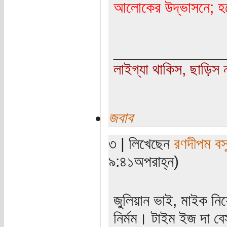
আলোকের উদ্ভাসনে; হবে 
_____________
লাইগ্যা থাকিস, ছাড়িস ন
জবাব
৩ | লিখেছেন
রণদীপম বস
৯:৪১অপরাহ্ন)
জুলিয়ান ভাই, মাইক নি
নির্মম। টাইম ইজ দা ব