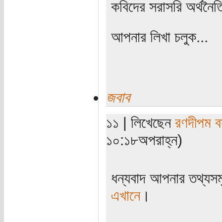
কবিদের সরাসরি অর্থনৈত
আপনার লিখা চলুক...
জবাব
১১ | লিখেছেন
রণদীপম ব
১০:১৮অপরাহ্ন)
ধন্যবাদ আপনার তথ্যসমৃ
এখানে
।