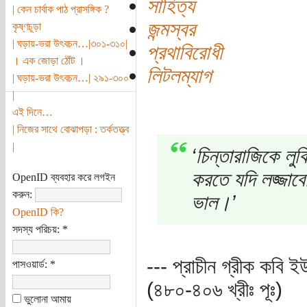
সাহিত্য
| কেন চার্বাক পাঠ প্রাসঙ্গিক ?
জন্মস্বর
কৃষ্ণচূড়া
| ঘড়ায়-ভরা উৎবচন…|৩০১-৩১০|
প্রথাবিরোধী
। এক জোড়া ঠোঁট ।
লিটলম্যাগ
| ঘড়ায়-ভরা উৎবচন…| ২৯১-৩০০
|
এই দিনে…
| নিজের সাথে বোঝাপড়া : তর্কতত্ত্ব
|
‘চিন্তারাজিকে লুক
করতে যদি লজ্জাব
OpenID ব্যবহার করে লগইন
করুন:
ভাল।’
OpenID কি?
সদস্য পরিচয়:
*
--- প্রাচীন গ্রীক কবি ই
পাসওয়ার্ড:
*
(৪৮০-৪০৬ খ্রীঃ পূঃ)
ভুলোনা আমায়