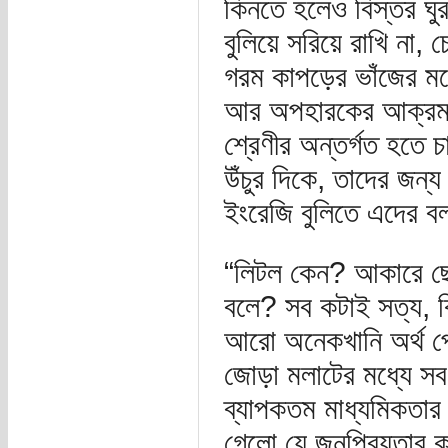
কিনতে হলেও বিস্তর ঘু
বুলিয়ে সরিয়ে রাখি না
গরম কাপড়ের ভাঁজের মধ্
আর অপহারকের আক্রমণ থ
শ্রেণীর অন্তর্গত হতে 
উঁচুর দিকে, তাদের জন্য
ইংরেজি বুলিতে এদের ব
“লিটল কেন? আকারে ছোট 
বলে? সব কটাই সত্য, ক
আরো অনেকখানি অর্থ প
জোড়া মলাটের মধ্যে সব 
ব্যাপকতম মাধ্যমিকতার 
গেলো যে জনপ্রিয়তার ক