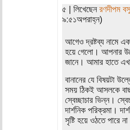
৫ | লিখেছেন
রণদীপম বস
৯:৫১অপরাহ্ন)
আগেও দ্রষ্টব্য নামে এ
হয়ে গেলো। আপনার উল্লে
জানে। আমার হাতে এখ
বানানের যে বিষয়টা উল
সময় ঠিকই আসলকে বাছ
স্বেচ্ছাচার ভিন্ন। স্ব
দার্শনিক পরিক্রমা। দা
সৃষ্টি হয়ে ওঠতে পারে 