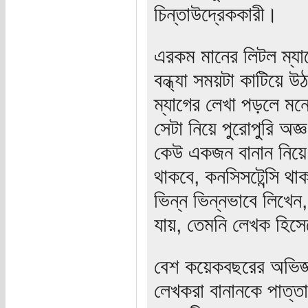
চিন্তাউদ্রেককারী।
এরকম মানের লিটল ম্য
বন্ধ্যা সময়টা কাটিয়ে উ
ম্যাগের লেখা পড়লে মন
সেটা নিয়ে পুরোপুরি অজ
কেউ একজন বানান নিয়ে ন
থাকবে, কনসিসটেন্সি 
ভিন্ন ভিন্নভাবে লিখেন,
যায়, তেমনি লেখক হিসে
বেশ কয়েকবছরের অভিজ্
লেখকরা বানানকে পাত্তা 