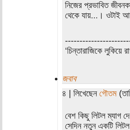
নিজের প্রভাবিত জীবন
থেকে যায়...। ওটাই আ
----------------------
‘চিন্তারাজিকে লুকিয়ে র
জবাব
৪ | লিখেছেন
গৌতম
(তার
বেশ কিছু লিটল ম্যাগ
সেদিন নতুন একটি লিটল 