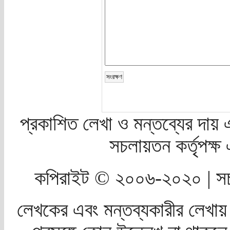
প্রকাশিত লেখা ও মন্তব্যের দায় 
সচলায়তন কর্তৃপক্
কপিরাইট © ২০০৬-২০২০ | সচ
লেখকের এবং মন্তব্যকারীর লেখায়