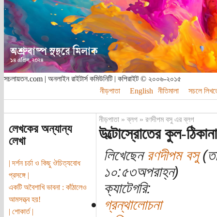
সচলায়তন.com | অনলাইন রাইটার্স কমিউনিটি | কপিরাইট © ২০০৬-২০১৫
নীড়পাতা
English
নীতিমালা
সচলে লিখত
নীড়পাতা
»
ব্লগ
»
রণদীপম বসু এর ব্লগ
লেখকের অন্যান্য
উল্টোস্রোতের কুল-ঠিকানা
লেখা
লিখেছেন
রণদীপম বসু
(তা
| দর্শন চর্চা ও কিছু ঔচিত্যবোধ
১০:৫৩অপরাহ্ন)
প্রসঙ্গে |
ক্যাটেগরি:
একটি অবৈশাখি ভাবনা : কাঁঠালেও
আমসত্ত্ব হয়!
গ্রন্থালোচনা
| শোকার্ত |