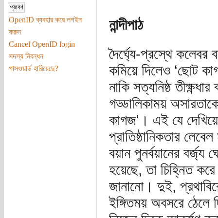
OpenID ব্যবহার করে লগইন
নান্দীপাঠ
করুন
Cancel OpenID login
দৈর্ঘ্যে-প্রস্থে কলেব
সদস্য নিবন্ধন
কমিয়ে দিলেও ‘ছোট কাগজ
পাসওয়ার্ড হারিয়েছে?
নাকি সত্যনিষ্ঠ তীক্ষ্ণধার
গড্ডালিকাময় অসারতাকে
কাগজ’। এই যে দেখিয়ে 
প্রাতিষ্ঠানিকতার লেবেল
বয়ান পুনর্বয়ানের বর্জ্
হয়েছে, তা চিহ্নিত করে 
জানানো। দুই, প্রথাবির
ইঙ্গিতময় অবসরে ঠেলে দ