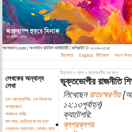
সচলায়তন.com | অনলাইন রাইটার্স কমিউনিটি | কপিরাইট © ২০০৬-২০১৫
নীড়পাতা
English
নীতিমালা
সচলে লিখত
নীড়পাতা
»
ব্লগ
»
রাতঃস্মরণীয় এর ব্লগ
লেখকের অন্যান্য
ভূক্তভোগীর রাজনীতি শিক
লেখা
লিখেছেন
রাতঃস্মরণীয়
[অত
তাল আগ্নেয়গিরি- এক বিকেলের
১২:১৩পূর্বাহ্ন)
অশ্বারোহণ
ক্যাটেগরি:
পারজকে বলছি-
বাঘ মামা- ছোটদের জন্যে ছড়া
ব্লগরব্লগর
শ্বেডাগন প্যাগোডা- সোনায় মোড়া