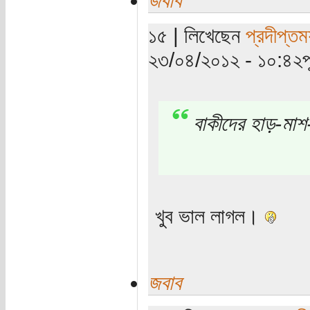
১৫ | লিখেছেন
প্রদীপ্তম
২৩/০৪/২০১২ - ১০:৪২পূর্
বাকীদের হাড়-মা
খুব ভাল লাগল।
জবাব