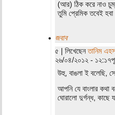
(আর) ঠিক করে নাও চুম
তুমি প্রেমিক তবেই হব
জবাব
৫ | লিখেছেন
তানিম এহস
২৬/০৪/২০১২ - ১২:১৭পূর্
উহু, বাঙলা ই বলেছি, 
আপনি যে বাংলার কথা 
ঘোরালো দুর্গন্ধ, কাছে