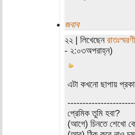
জবাব
২২ | লিখেছেন
রাতঃস্মরণ
- ২:০৩অপরাহ্ন)
এটা কখনো ছাপায় প্রক
----------------------
প্রেমিক তুমি হবা?
(আগে) চিনতে শেখো কো
(আর) ঠিক করে নাও চুম