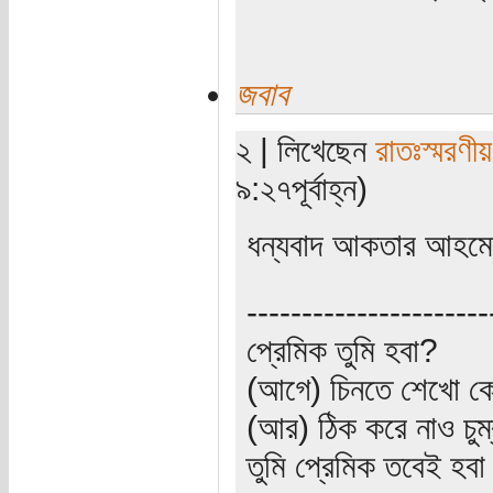
জবাব
২ | লিখেছেন
রাতঃস্মরণীয়
৯:২৭পূর্বাহ্ন)
ধন্যবাদ আকতার আহম
----------------------
প্রেমিক তুমি হবা?
(আগে) চিনতে শেখো কো
(আর) ঠিক করে নাও চুম
তুমি প্রেমিক তবেই হব