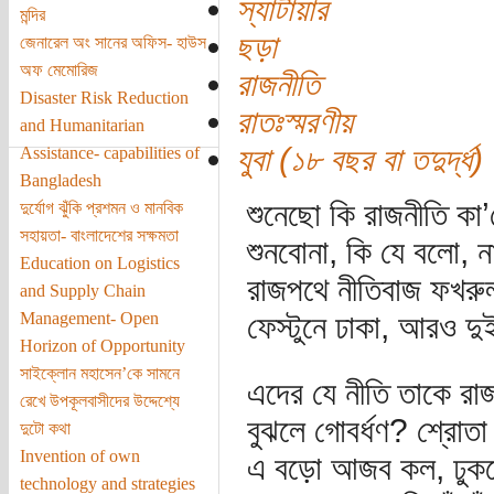
স্যাটায়ার
মন্দির
ছড়া
জেনারেল অং সানের অফিস- হাউস
অফ মেমোরিজ
রাজনীতি
Disaster Risk Reduction
রাতঃস্মরণীয়
and Humanitarian
যুবা (১৮ বছর বা তদুর্দ্ধ)
Assistance- capabilities of
Bangladesh
শুনেছো কি রাজনীতি কা’
দুর্যোগ ঝুঁকি প্রশমন ও মানবিক
সহায়তা- বাংলাদেশের সক্ষমতা
শুনবোনা, কি যে বলো, না
Education on Logistics
রাজপথে নীতিবাজ ফখরুল
and Supply Chain
Management- Open
ফেস্টুনে ঢাকা, আরও দু
Horizon of Opportunity
সাইক্লোন মহাসেন’কে সামনে
এদের যে নীতি তাকে রা
রেখে উপকূলবাসীদের উদ্দেশ্যে
বুঝলে গোবর্ধণ? শ্রোতা
দুটো কথা
Invention of own
এ বড়ো আজব কল, ঢুক
technology and strategies