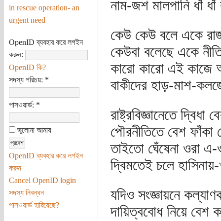
নাম-জশ মালপানি ধাঁ ধাঁ
in rescue operation- an
urgent need
কেউ কেউ বলে একে রাজ
OpenID ব্যবহার করে লগইন
কেউবা বলেছে একে নীতি
করুন:
কারো কারো এই কাজে আ
OpenID কি?
সদস্য পরিচয়:
*
বাকীদের হাড়-মাশ-কল
পাসওয়ার্ড:
*
রাষ্ট্রবিজ্ঞানেতে দ্বিধা
পৌরনীতিতে বেশ ফাঁকা 
ভুলোনা আমায়
তাইতো ঘেঁষেনা ওরা এ-
OpenID ব্যবহার করে লগইন
দ্বিমতেই চলে হাসিনায়-
করুন
Cancel OpenID login
যদিও সংজ্ঞায়নে কল্যাণ
সদস্য নিবন্ধন
পাসওয়ার্ড হারিয়েছে?
দায়িত্ববোধ নিয়ে বেশ 