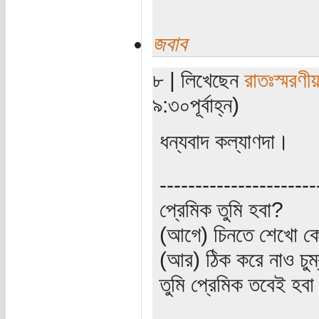
জবাব
৮ | লিখেছেন
রাতঃস্মরণী
৯:৩০পূর্বাহ্ন)
ধন্যবাদ কল্যাণদা।
----------------------
প্রেমিক তুমি হবা?
(আগে) চিনতে শেখো কো
(আর) ঠিক করে নাও চুম
তুমি প্রেমিক তবেই হব