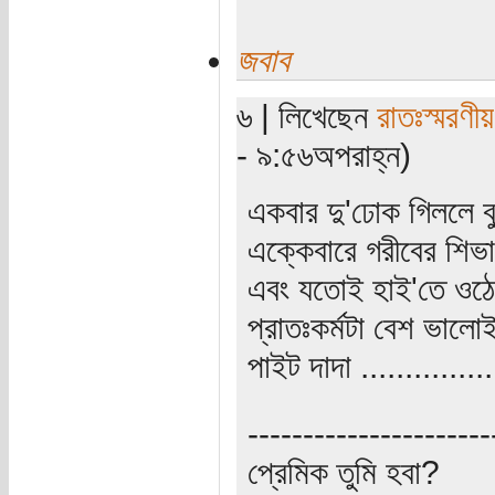
জবাব
৬ | লিখেছেন
রাতঃস্মরণীয়
- ৯:৫৬অপরাহ্ন)
একবার দু'ঢোক গিললে ব
এক্কেবারে গরীবের শিভা
এবং যতোই হাই'তে ওঠেন
প্রাতঃকর্মটা বেশ ভাল
পাইট দাদা ..............
----------------------
প্রেমিক তুমি হবা?