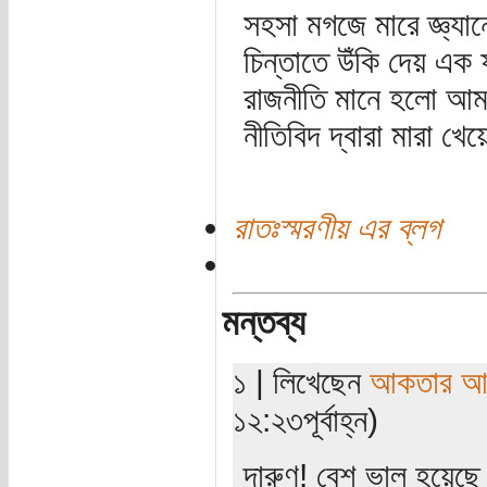
সহসা মগজে মারে জ্ঞ্যা
চিন্তাতে উঁকি দেয় এক
রাজনীতি মানে হলো আম
নীতিবিদ দ্বারা মারা খেয
রাতঃস্মরণীয় এর ব্লগ
মন্তব্য
১ | লিখেছেন
আকতার আ
১২:২৩পূর্বাহ্ন)
দারুণ! বেশ ভাল হয়েছ