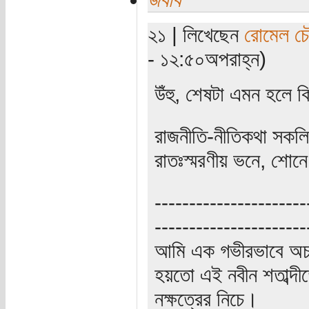
২১ | লিখেছেন
রোমেল চৌ
- ১২:৫০অপরাহ্ন)
উঁহু, শেষটা এমন হলে ক
রাজনীতি-নীতিকথা সকল
রাতঃস্মরণীয় ভনে, শো
----------------------
----------------------
আমি এক গভীরভাবে অচ
হয়তো এই নবীন শতাব্দী
নক্ষত্রের নিচে।