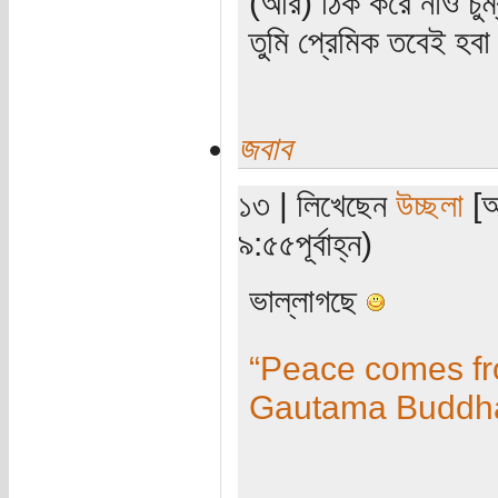
(আর) ঠিক করে নাও চুম
তুমি প্রেমিক তবেই হব
জবাব
১৩ | লিখেছেন
উচ্ছলা
[অ
৯:৫৫পূর্বাহ্ন)
ভাল্লাগছে
“Peace comes fro
Gautama Buddh