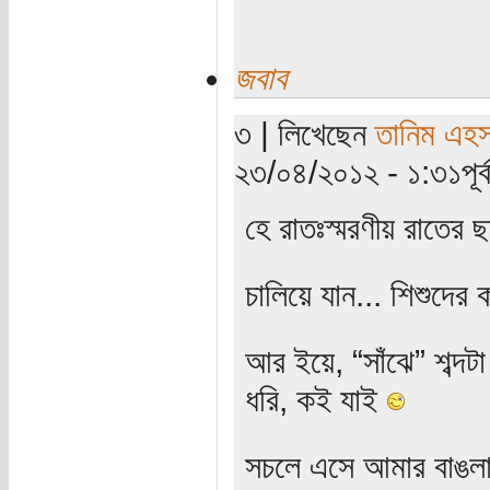
জবাব
৩ | লিখেছেন
তানিম এহস
২৩/০৪/২০১২ - ১:৩১পূর্ব
হে রাতঃস্মরণীয় রাতের
চালিয়ে যান... শিশুদের 
আর ইয়ে, “সাঁঝে” শব্দ
ধরি, কই যাই
সচলে এসে আমার বাঙলা 