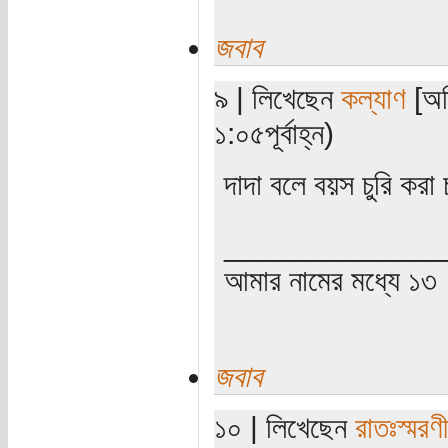
জবাব
৯ | লিখেছেন
কল্যাণ
[অত
১:০৫পূর্বাহ্ন)
দাদা বলে বয়স চুরি করা 
_____________
আমার নামের মধ্যে ১৩
জবাব
১০ | লিখেছেন
রাতঃস্মরণ