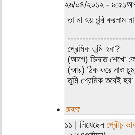
২৬/০৪/২০১২ - ৯:৫১অপ
তা না হয় চুরি করলাম 
----------------------
প্রেমিক তুমি হবা?
(আগে) চিনতে শেখো কো
(আর) ঠিক করে নাও চুম
তুমি প্রেমিক তবেই হব
জবাব
১১ | লিখেছেন
প্রৌঢ় ভা
- ১:৫৪পূর্বাহ্ন)