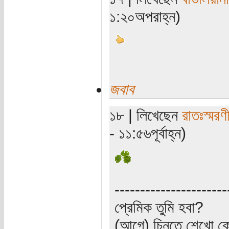
১:২০অপরাহ্ন)
জবাব
১৮ | লিখেছেন
রাতঃস্মরণ
- ১১:৫৬পূর্বাহ্ন)
----------------------
প্রেমিক তুমি হবা?
(আগে) চিনতে শেখো কো