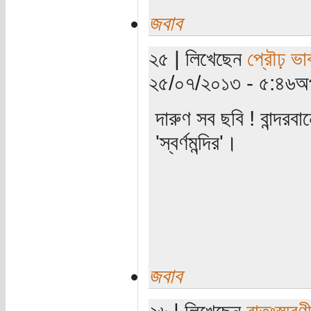
জবাব
২৫ | লিখেছেন
প্রৌঢ় ভা
২৫/০৭/২০১৩ - ৫:৪৬অপ
দারুণ সব ছবি ! বান্দরব
'স্বর্ণমন্দির'।
জবাব
২৬ | লিখেছেন
রাতঃস্মরণ