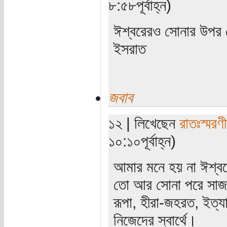
৮:৫৮পূর্বাহ্ন)
ঈশ্বরেরও সোনার উপর
ইসরাত
জবাব
১২ | লিখেছেন
রাতঃস্মরণ
১০:১০পূর্বাহ্ন)
আমার মনে হয় না ঈশ্ব
তো আর সোনা পরে সাজতে
রূপা, হীরা-জহরত, ইত্যা
নিজেদের স্বার্থে।