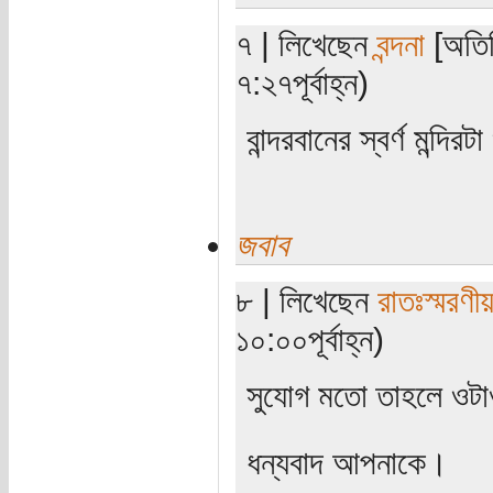
৭ | লিখেছেন
বন্দনা
[অতিথ
৭:২৭পূর্বাহ্ন)
বান্দরবানের স্বর্ণ মন্দি
জবাব
৮ | লিখেছেন
রাতঃস্মরণী
১০:০০পূর্বাহ্ন)
সুযোগ মতো তাহলে ওট
ধন্যবাদ আপনাকে।