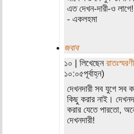
এত দেখন-দারী-ও লাগে!
- একলহমা
জবাব
১০ | লিখেছেন
রাতঃস্মরণ
১০:০৫পূর্বাহ্ন)
দেখনদারী সব যুগে সব
কিছু করার নাই। দেখনদা
করার যেতে পারতো, অনে
দেখনদারী!