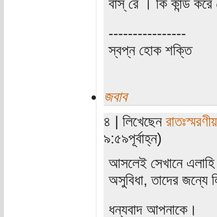
বাস্ রে । কি কান্ড করে
----------------
স্বপ্ন হোক শক্তি
জবাব
৪ | লিখেছেন
রাতঃস্মরণীয়
৯:৫৯পূর্বাহ্ন)
আসলেই সেখানে এলাহি কা
অসুবিধা, তাদের জন্যে
ধন্যবাদ আপনাকে।