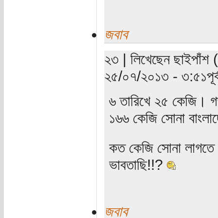
জবাব
২৩ | লিখেছেন ছাইপাঁশ (য
২৫/০৭/২০১৩ - ৩:৫১পূর্ব
৬ তারিখে ২৫ কেজি। 
১৬৬ কেজি সোনা বাংলাদ
কত কেজি সোনা লাগতে প
ভাবতাছি!!?
জবাব