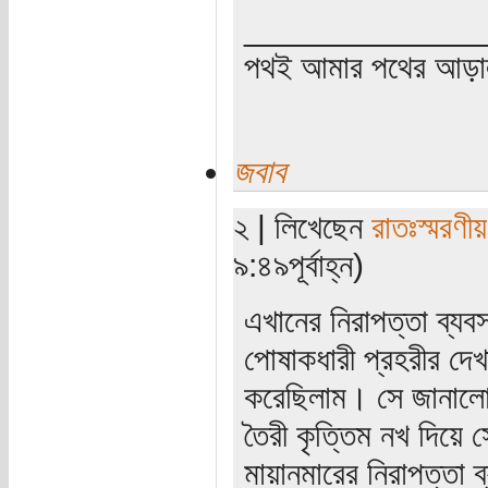
_____________
পথই আমার পথের আড়
জবাব
২ | লিখেছেন
রাতঃস্মরণীয়
৯:৪৯পূর্বাহ্ন)
এখানের নিরাপত্তা ব্য
পোষাকধারী প্রহরীর দেখ
করেছিলাম। সে জানালো
তৈরী কৃত্তিম নখ দিয়ে
মায়ানমারের নিরাপত্তা ব