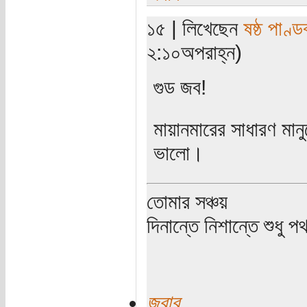
১৫ | লিখেছেন
ষষ্ঠ পাণ্ড
২:১০অপরাহ্ন)
গুড জব!
মায়ানমারের সাধারণ মা
ভালো।
তোমার সঞ্চয়
দিনান্তে নিশান্তে শুধু 
জবাব