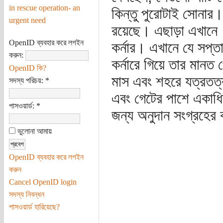
in rescue operation- an
কিন্তু পুরোটাই সোনার।
urgent need
রয়েছে। এছাড়া এখানে ৭
OpenID ব্যবহার করে লগইন
কর্নার। এখানে যে সপ্তা
করুন:
কর্নারে গিয়ে তার মানত
OpenID কি?
মাস এবং শহরে যত্রতত্র
সদস্য পরিচয়:
*
এবং গেটের পাশে একাধি
পাসওয়ার্ড:
*
জন্য অনুদান সংগ্রহের 
ভুলোনা আমায়
OpenID ব্যবহার করে লগইন
করুন
Cancel OpenID login
সদস্য নিবন্ধন
পাসওয়ার্ড হারিয়েছে?