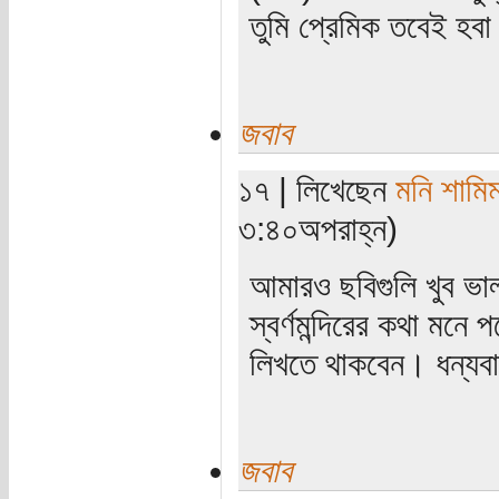
তুমি প্রেমিক তবেই হব
জবাব
১৭ | লিখেছেন
মনি শামি
৩:৪০অপরাহ্ন)
আমারও ছবিগুলি খুব ভা
স্বর্ণমন্দিরের কথা মন
লিখতে থাকবেন। ধন্যব
জবাব