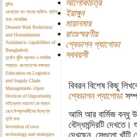
আলোকচিত্র
মন্দির
ইয়াঙ্গুন
জেনারেল অং সানের অফিস- হাউস
অফ মেমোরিজ
মায়ানমার
Disaster Risk Reduction
রাতঃস্মরণীয়
and Humanitarian
শ্বেডাগন প্যাগোডা
Assistance- capabilities of
Bangladesh
সববয়সী
দুর্যোগ ঝুঁকি প্রশমন ও মানবিক
সহায়তা- বাংলাদেশের সক্ষমতা
Education on Logistics
and Supply Chain
বিবরন বিশেষ কিছু লিখব
Management- Open
শ্বেডাগন প্যাগোডা
সম্প
Horizon of Opportunity
সাইক্লোন মহাসেন’কে সামনে
রেখে উপকূলবাসীদের উদ্দেশ্যে
আমি আর বার্মিজ বন্ধু উ
দুটো কথা
বৌদ্ধমন্দিরটি দেখতে। শ
Invention of own
দেখছেন, সেগুলো খাঁটি 
technology and strategies