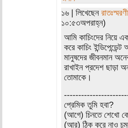
১৬ | লিখেছেন
রাতঃস্মরণ
১০:৫৩অপরাহ্ন)
আমি কাচিংদের নিয়ে একট
করে কাচিং ইন্ডিপেন্ডেন্
মানুষদের জীবনমান অন
রাখাইন প্রদেশ ছাড়া অন
তোমাকে।
----------------------
প্রেমিক তুমি হবা?
(আগে) চিনতে শেখো কো
(আর) ঠিক করে নাও চুম