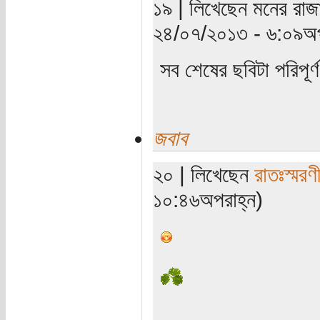
১৯ | লিখেছেন মনের রাজা
২৪/০৭/২০১৩ - ৬:০৯অপ
সব শেষের ছবিটা পরিপূর
জবাব
২০ | লিখেছেন
রাতঃস্মরণ
১০:৪৬অপরাহ্ন)