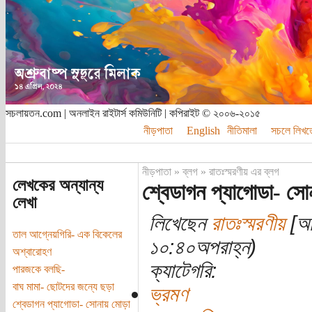
সচলায়তন.com | অনলাইন রাইটার্স কমিউনিটি | কপিরাইট © ২০০৬-২০১৫
নীড়পাতা
English
নীতিমালা
সচলে লিখত
নীড়পাতা
»
ব্লগ
»
রাতঃস্মরণীয় এর ব্লগ
লেখকের অন্যান্য
শ্বেডাগন প্যাগোডা- সোনা
লেখা
লিখেছেন
রাতঃস্মরণীয়
[অত
তাল আগ্নেয়গিরি- এক বিকেলের
১০:৪০অপরাহ্ন)
অশ্বারোহণ
ক্যাটেগরি:
পারজকে বলছি-
বাঘ মামা- ছোটদের জন্যে ছড়া
ভ্রমণ
শ্বেডাগন প্যাগোডা- সোনায় মোড়া