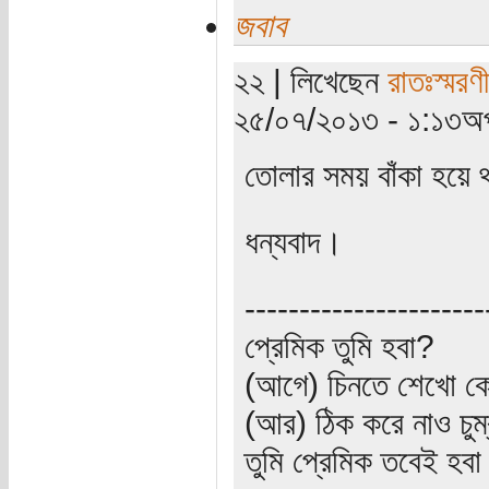
জবাব
২২ | লিখেছেন
রাতঃস্মরণ
২৫/০৭/২০১৩ - ১:১৩অপ
তোলার সময় বাঁকা হয়ে 
ধন্যবাদ।
----------------------
প্রেমিক তুমি হবা?
(আগে) চিনতে শেখো কো
(আর) ঠিক করে নাও চুম
তুমি প্রেমিক তবেই হব