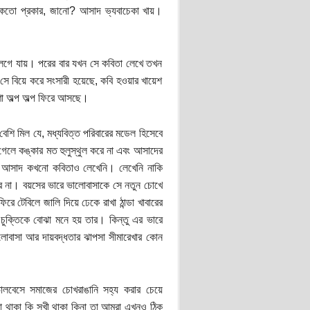
্দ কতো প্রকার, জানো? আসাদ ভ্যবাচেকা খায়।
েগে যায়। পরের বার যখন সে কবিতা লেখে তখন
সে বিয়ে করে সংসারী হয়েছে, কবি হওয়ার খায়েশ
রুণা অল্প অল্প ফিরে আসছে।
েশি মিল যে, মধ্যবিত্ত পরিবারের মডেল হিসেবে
েলে কঙ্কার মত হুলুস্থুল করে না এবং আসাদের
য়ে আসাদ কখনো কবিতাও লেখেনি। লেখেনি নাকি
 না। বয়সের ভারে ভালোবাসাকে সে নতুন চোখে
 টেবিলে জালি দিয়ে ঢেকে রাখা ঠান্ডা খাবারের
চুক্তিকে বোঝা মনে হয় তার। কিন্তু এর ভারে
লোবাসা আর দায়বদ্ধতার ঝাপসা সীমারেখার কোন
বেসে সমাজের চোখরাঙানি সহ্য করার চেয়ে
 না থাকা কি সুখী থাকা কিনা তা আমরা এখনও ঠিক