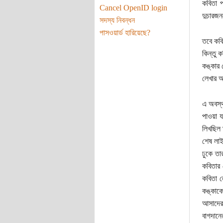
কবিতা প
Cancel OpenID login
দুচারজন
সদস্য নিবন্ধন
পাসওয়ার্ড হারিয়েছে?
তবে কবি
কিন্তু 
কঙ্কার 
লেখার অ
এ অবস্থ
পাওয়া 
লিখছিল 
শেষ লাই
ঢুকে তার
কবিতার 
কবিতা ল
কঙ্কাকে
আসাদের 
বাগদানে