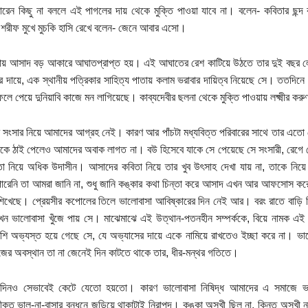
ারেন কিছু না বললে এই পাগলের দায় থেকে মুক্তি পাওয়া যাবে না। বলেন- কবিতার ছন
রীফ মুখে মুচকি হাসি রেখে বলেন- জেনে আবার এসো।
য় আসাদ বড় আকারে আঘাতপ্রাপ্ত হয়। এই আঘাতের রেশ কাটিয়ে উঠতে তার দুই বছর ল
 দায়ে, এক স্থানীয় পত্রিকার সাহিত্য পাতায় কলাম ভরাবার দায়িত্ব নিয়েছে সে। ততদিনে 
লে পেয়ে দুনিয়াবি কাজে মন লাগিয়েছে। কাব্যদেবীর ছলনা থেকে মুক্তি পাওয়ায় লক্ষ্মীর ক
সংসার নিয়ে আমাদের আগ্রহ নেই। কারণ আর পাঁচটা মধ্যবিত্ত পরিবারের সাথে তার এতো ব
তকে ঠাই পেলেও আমাদের অবাক লাগত না। বউ হিসেবে যাকে সে পেয়েছে সে সংসারী, রেগে গ
া নিয়ে অধিক উদাসীন। আসাদের কবিতা নিয়ে তার খুব উৎসাহ দেখা যায় না, তাকে নি
ারেনি তা আমরা জানি না, শুধু জানি কঙ্কার কথা চিন্তা করে আসাদ এখন আর আফসোস করে
িখেছে। প্রেয়সীর কপোলের তিলে ভালোবাসা আবিষ্কারের দিন নেই আর। বরং রাতে বাড়ি ফিরে
খন ভালোবাসা খুঁজে পায় সে। মাঝেমাঝে এই উত্থান-পতনহীন সম্পর্ককে, বিয়ে নামক এই 
ি অভ্যস্ত হয়ে গেছে সে, যে অভ্যাসের দায়ে একে নামিয়ে রাখতেও ইচ্ছা করে না। ভা
জের অবস্থান তা না জেনেই দিন কাটতে থাকে তার, ধীর-মন্থর গতিতে।
 দিনও সেভাবেই কেটে যেতো হয়তো। কারণ ভালোবাসা নিষিদ্ধ আমাদের এ সমাজে ভাল
ীকৃত ভাল-না-বাসার বন্ধনে জড়িয়ে থাকাটাই নিরাপদ। কঙ্কা অসুখী ছিল না, কিন্তু অসুখী