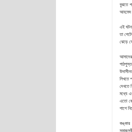
বুঝতে প
আহমেদ শ
এই ঘটনা
তা পেটের
ঝেড়ে ফে
আসাদের 
পাঠপুস্
উদাসীনত
লিখতে প
দেখতে শ
মধ্যে এ
এতো বেশ
পাশে নি
কঙ্কার
সমাজস্ব