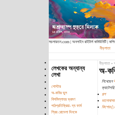
সচলায়তন.com | অনলাইন রাইটার্স কমিউনিটি | ক
নীড়পাতা
নীড়পাতা
»
লেখকের অন্যান্য
অ-কবি
লেখা
লিখেছেন
দ
পোস্টার
ক্যাটেগরি:
অ-কবির ভুল
গল্প
বিসমিল্লাহয় ভ্রমণ
ভালোবাসার
পাঠপ্রতিক্রিয়া- দ্য ফার্ম
কিশোর (১০ 
প্রিয় রোদেলা দিনকে