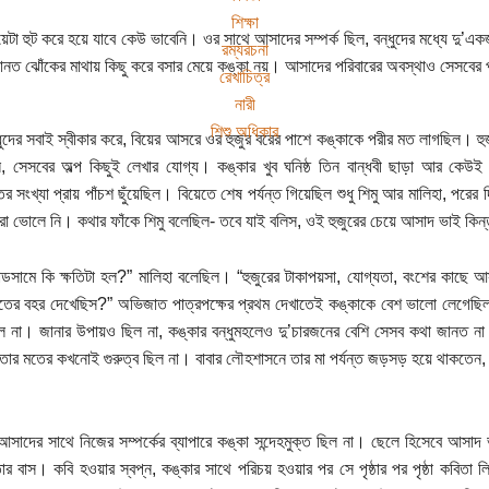
শিক্ষা
য়েটা হুট করে হয়ে যাবে কেউ ভাবেনি। ওর সাথে আসাদের সম্পর্ক ছিল, বন্ধুদের মধ্যে দু
রম্যরচনা
ত ঝোঁকের মাথায় কিছু করে বসার মেয়ে কঙ্কা নয়। আসাদের পরিবারের অবস্থাও সেসবের প
রেখাচিত্র
নারী
শিশু অধিকার
ধুদের সবাই স্বীকার করে, বিয়ের আসরে ওর হুজুর বরের পাশে কঙ্কাকে পরীর মত লাগছিল। হ
ল, সেসবের অল্প কিছুই লেখার যোগ্য। কঙ্কার খুব ঘনিষ্ঠ তিন বান্ধবী ছাড়া আর কেউই অব
িতের সংখ্যা প্রায় পাঁচশ ছুঁয়েছিল। বিয়েতে শেষ পর্যন্ত গিয়েছিল শুধু শিমু আর মালিহা, পরের
া ভোলে নি। কথার ফাঁকে শিমু বলেছিল- তবে যাই বলিস, ওই হুজুরের চেয়ে আসাদ ভাই কিন্তু
ান্ডসামে কি ক্ষতিটা হল?” মালিহা বলেছিল। “হুজুরের টাকাপয়সা, যোগ্যতা, বংশের কাছে আ
ের বহর দেখেছিস?” অভিজাত পাত্রপক্ষের প্রথম দেখাতেই কঙ্কাকে বেশ ভালো লেগেছিল
ল না। জানার উপায়ও ছিল না, কঙ্কার বন্ধুমহলেও দু’চারজনের বেশি সেসব কথা জানত না।
 তার মতের কখনোই গুরুত্ব ছিল না। বাবার লৌহশাসনে তার মা পর্যন্ত জড়সড় হয়ে থাকতেন, 
 আসাদের সাথে নিজের সম্পর্কের ব্যাপারে কঙ্কা সন্দেহমুক্ত ছিল না। ছেলে হিসেবে আসা
তার বাস। কবি হওয়ার স্বপ্ন, কঙ্কার সাথে পরিচয় হওয়ার পর সে পৃষ্ঠার পর পৃষ্ঠা কবিতা