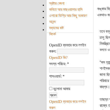
স্রষ্টার বেদনা
কঙ্কার বি
কবিতা আর মাছওয়ালার হাসি
একথাও জান
এগারো ডিগ্রি আর কিছু অকারণ
আনন্দ
মধ্যমের কষ্ট
তবে বন্
বিতর্ক
চালু ছি
নিমন্ত্র
OpenID ব্যবহার করে লগইন
বলতে ওর
করুন:
OpenID কি?
“কম হ্য
সদস্য পরিচয়:
*
শাণসৈকত
জানা ছি
পাসওয়ার্ড:
*
পরিবারে
বাহুল্য।
ভুলোনা আমায়
তাছাড়া
OpenID ব্যবহার করে লগইন
রাজ্যে 
করুন