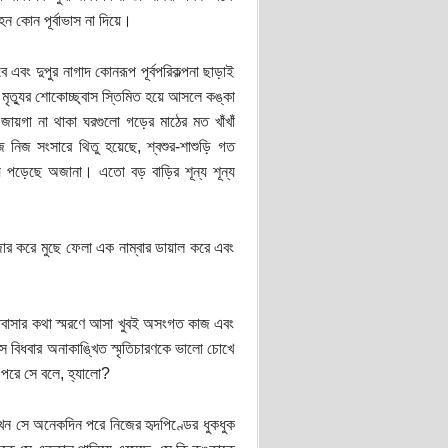
ন কোন পূর্বাভাস না দিয়ে।
এবং দুপুর নাগাদ কোনরূপ পূর্বপরিকল্পনা ছাড়াই
মৃত্যুর শোকোচ্ছ্বাস স্তিমিত হয়ে আসলে কঙ্কা
য়গা না থাকা ঘরগুলো গড়ের মাঠের মত খাঁখাঁ
নিজ সংসারে থিতু হয়েছে, শ্বশুর-শাশুড়ি গত
়ে পড়েছে অজানা। এতো বড় বাড়ির শূন্য শূন্য
োর করে মুছে ফেলা এক নাম্বার ডায়াল করে এবং
ভালোবাসার কথা স্মরণে আসা খুবই অসংগত কাজ এবং
সে বিধবার অনাকাঙ্খিত স্মৃতিচারণকে ভালো চোখে
র পরে সে বলে, হ্যালো?
 যখন সে অনেকদিন পরে নিজের হৃদপিণ্ডের ধুকধুক