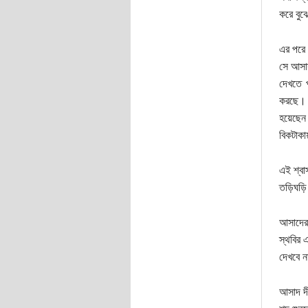
করে বুঝ
এর পরে 
সে আসাদ
দেখতে প
করছে। ত
হয়েছেন
বিকটাকা
এই শ্বা
তড়িঘড়
আসাদের 
স্থবির 
দেখবে না
আসাদ দী