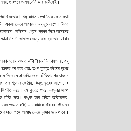
 একসময়, তারপরে ভালবাসেনি আর কাউকেই।
শিটা নীরবতায়। শুধু কবিতা লেখা নিয়ে কোন কথা
়েছিল একথা ভেবে আসাদের অদ্ভুত লাগে। বিদায়
ভালোবাসা, অভিমান, প্রেম, স্বপ্ন মিলে আসাদের
াভিমানী আসাদের জন্য মায়া হয় তার, মায়ার
চালানোর বাড়তি ক’টা টাকার চিন্তায়ও না, শুধু
 ঢোকার পথ করে নেয়, তখন ঘুমন্ত বউয়ের মুখের
িতে লিখে ফেলা কবিতাগুলো জীবিকার প্রয়োজনে
ও তার শূন্যের কোঠায়, কিন্তু মৃত্যুর আগে শেষ
কে শিহরিত করে। সে বুঝতে পারে, কঙ্কার সাথে
জেকে ফাঁকি দেয়া। কঙ্কা আর কবিতা অবিচ্ছেদ্য,
ের শুরুতে দাঁড়িয়ে একদিকে বাঁধাধরা জীবনের
’দুয়ের মাঝে পড়ে আসাদ ভেঙে চুরমার হতে থাকে।