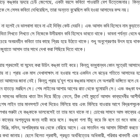
ড়ে কঙ্কার হৃদয়ে ঢেউ জেগেছে, একটা বয়সে কবিতা পাওয়াটা বেশ উত্তেজনার। কিন্ত
কে সে সেসব কবিতা দেখিয়েছিল, তারা অন্তত বুঝেছিল কবি হওয়া আসাদের কম্ম নয়।
 না হলেই যে ভালবাসা যাবে না এই দিব্যি কেউ দেয়নি। এবং আসাদ কবি হিসেবে নাম কুড়াত
কবিতা লিখতে লিখতে সে নিজেকে উদীয়মান কবি হিসেবে ভাবতে থাকে। ভাবনা পর্যন্ত থেমে থ
চেয়ে অবয়বহীন কবিতা তার কাছে প্রিয় হয়ে উঠতে থাকে। শুধু অনুপ্রেরণার উৎস হয়ে 
জুহাতে আসাদ তার সাথে দেখা করা পিছিয়ে দিতে থাকে।
ায় প্রথমেই যা সন্দেহ করা উচিৎ কঙ্কা তাই করে। কিন্তু বন্ধুবান্ধব কোন সূত্রেই আসা
যায় না। প্রায় এক মাস দেখাসাক্ষাৎ না হওয়ার পরে একদিন সে ঝড়ের গতিতে আসাদের হ
তা আমাদের জানা নেই। কিন্তু প্রায় দু’যুগ পরে কঙ্কার সামনে সে অপরাধী ভঙ্গিতে বলে যে
ন হাতড়ে মরছিল সে। শেষ লাইনের আশায় আগের রাত থেকে ঘুমোয়নি সে। এবং কঙ্কা যখন
 সামনের কবিতার খাতা টান দিয়ে ছিঁড়ে ফেলে, ঠিক সেই মুহুর্তে আসাদ কাব্যদেবীর আশীর্বাদ
শেষ লাইন তার মানসপটে দেখা দিয়েও মিলিয়ে যায় এবং মিলিয়ে যাওয়ার আগে বিদ্রূপসূচক 
েখার শুরুটা যে কঙ্কাকে ভালবেসেই তা তার মনে থাকে না। চোখের সামনে আশু কাব্যের 
 কাব্যের অপমৃত্যুর জন্য দায়ী করে বসে। কঙ্কা গলা উঁচু করে কি বলে তা শুনে কাজ
ঘিঞ্জি, মলিন, অপরিষ্কার ঘর থেকে বেরিয়ে আসে। এর সাতদিন পর আসাদ মিটমাট করতে 
র কথা জানায়। ছেলে বিলেত প্রবাসী, প্রভূত অর্থবিত্তের অধিকারী, পরিবার খানদানী এব