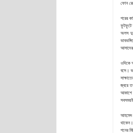
ফোন রেখ
পরের কাহ
ফুটফুটে
অলস দুপ
ভাবভঙ্গি
আসাদের 
ওদিকে আ
বসে। ভব
সাক্ষাতে
জ্বরে ত
আকাশে উ
সবসময়ই 
আহমেদ শ
থাকেন। 
পনের মি