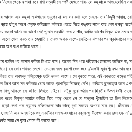
পর নিজের থেকে ঝাপসা করে রাখা সত্যটা সে স্পষ্ট দেখতে পায়- সে কঙ্কাকে ভালবেসেছিল
্যায় আসাদ আর কঙ্কা মাঝখানের দুযুগের না বলা সব কথা বলে ফেলে- তার কিছুটা ভাষায়, বে
 প্রায় দু’যুগ আগে স্রেফ কবিতাকে আঁকড়ে ধরতে গিয়ে কঙ্কার সাথে তার শেষ ঝগড়া হয
ময় কঙ্কা আসাদের চোখে সেই পুরোন জ্যোতি দেখতে পায়, বহুদিন আগের বিস্মৃত এক সময়ে 
 আলো খেলা করত তার জ্যোতি। তারও অবাক লাগে- সেদিনের ঝগড়ার পর প্রথমবারের মত আত্ম
়তো অল্প দুঃখ জড়িয়ে থাকে।
ফিরে বহুদিন পর আসাদ কবিতা লিখতে বসে। অনেক দিন পরে পত্রিকাওয়ালাদের তাগিদে না, মাস-
িদে। সে ভোর পর্যন্ত লেখে। ভোরের নরম কুয়াশা ভেদ করে দু’একটা সূর্যরশ্মি যখন তার ঘরে
কিয়ে তার অবসন্ন মস্তিষ্কে দুটো ভাবনা আসে। সে বুঝতে পারে, এই একরাতে ঝড়ের গত
ল লিখে আসা সব কবিতার চেয়ে তাকে প্রশান্তি দিয়েছে বেশি। কবিতার ছন্দমাত্রা জ্ঞান এখন
লে কিছু থাকলে সে কবিতা লিখতে চাইবে। এটুকু বুঝে ওঠার পর দ্বিতীয় উপলব্ধিটা তা
ড়ির পরের বিক্ষুব্ধ সময়টা কবিতা নিয়ে পড়ে থেকে সে যে সান্ত্বনা খুঁজেছিল তা ছিল নি
 ছাড়া লেখা গত দুযুগের কবিতাগুলো তার কাছে বৃথা সময়ের অপচয় মনে হয়। জীবনের শেষ
িত হাতছানি আর অন্যদিকে শুধু একটিবার সমাজ-সংসারের রক্তচক্ষু উপেক্ষা করার দুঃসাহস- এ
কটা সময় সে বুঝে ফেলে কী করতে হবে।