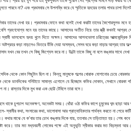
নতে পায়। প্রায় দুই যুগ পরে এই ধুকপুকানি তাকে পুরোন সেই প্রশ্নের সামনে দাঁড় করায় য
লতে পারবে না? এবং প্রথমবার সে উপলব্ধি করে যে স্মৃতিকে হৃদয়ের তলায় পাথর চাপা দিলেই 
িবার তাদের দেখা হয়। প্রথমবার ফোনে কথা বলেই দেখা করাটা তাদের কৈশোরসুলভ মনে হয
বেশি গ্রহণযোগ্য মনে হয় তাদের কাছে। আসাদের অতীত নিয়ে তার স্ত্রী কখনই আগ্রহ দে
 স্বামী ভালবেসে হৃদয় খুলে দিতে অক্ষম। আসাদের আপনভোলা চরিত্রের আত্মকেন্দ্রিক
ঠে অষ্টপ্রহর কড়া নাড়লেও ভিতরে উঁকি দেয়া অসম্ভব, সেসব ঘরে কড়া নাড়ার আগ্রহ তার অ
াদ যখন বের তখন সে কিছু জিগ্যেস করে না। উল্টো তাকে কিছু না বলে কঙ্কার সাথে দে
সেদিক থেকে কোন পিছুটান ছিল না। কিন্তু মানুষকে গল্পের খোরাক যোগানোর চেয়ে বোরকার 
ক থেকে ডানদিকের গলিটাতে সামান্য এগোলে যে ছিমছাম কফির দোকান, সেখানে বোরকা পরি
গে না। রাস্তার দিকে মুখ করা এক ছোট্ট টেবিলে তারা বসে।
বসে থাকে চুপচাপ অনেকক্ষণ, অনেকটা সময়। ধোঁয়া ওঠা কফির কাপে চুমুকের শব্দ ছাড়া আর শব
বলে- স্বামীর কথা, সংসারের কথা, ভালোবাসা আর প্রাত্যাহিকতার পার্থক্য করতে না পেরে কাট
। কথার মাঝে যে ক’বার তার চোখ কঙ্কার দিকে যায়, ততবার সে তড়িতাহত হয়। শেষ কবে 
ষ্টা করে। তার মত মধ্যবয়সী লোকের পক্ষে এই অনুভূতি স্বীকার করার মত বিড়ম্বনা আর নেই