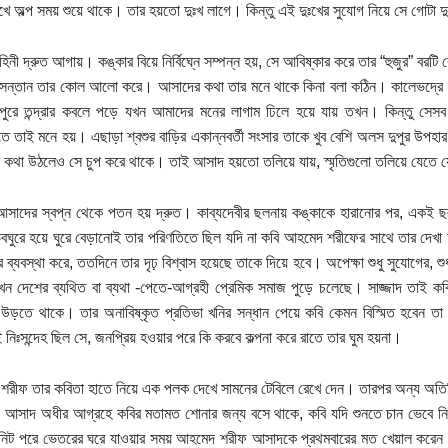
ে অল্প সময় শুয়ে থাকে। তার হয়তো দুঃখ লাগে। কিন্তু এই দুঃখের সুযোগ নিয়ে সে গোটা দ
িনী দ্রুত আগায়। কঙ্কার বিয়ে নির্বিঘ্নে সম্পন্ন হয়, সে আবিষ্কার করে তার “হুজুর” বর
 সন্তান তার কোল আলো করে। আসাদের কথা তার মনে থাকে কিনা বলা কঠিন। কালেভদ্রে মন
ুরে তন্দ্রার কবলে পড়ে যখন আমাদের মনের লাগাম ঢিলে হয়ে যায় তখন। কিন্তু সে
তে তাই মনে হয়। এছাড়া শ্বশুর বাড়ির একান্নবর্তী সংসার তাকে খুব বেশি অলস দুপুর উপহার
কথা উঠলেও সে চুপ করে থাকে। তাই আসাদ হয়তো তলিয়ে যায়, স্মৃতিগুলো তলিয়ে যেতে য
সাদের স্বপ্ন থেকে পতন হয় দ্রুত। কাব্যদেবীর ছলনায় কঙ্কাকে হারানোর পর, একই ছলনা
ঘুরে হয়ে ঘুরে বেড়ানোই তার পরিণতিতে ছিল যদি না কবি আহমেদ শরীফের সাথে তার দেখা
র ব্যবস্থা করে, ততদিনে তার দৃঢ় বিশ্বাস হয়েছে তাকে দিয়ে হবে। অপেক্ষা শুধু সুযোগের, 
খন দেশের ব্যথিত বা ব্যথা -পেতে-আগ্রহী প্রেমিক সমাজ পুড়ে চলেছে। সাজ্জাদ তাই কব
ড়তে থাকে। তার অনাবিষ্কৃত প্রতিভা খনির সন্ধান পেয়ে কবি কেমন বিস্মিত হবেন তা ভ
নিঃসন্দেহ ছিল সে, জনপ্রিয় হওয়ার পরে কি করবে কল্পনা করে রাতে তার ঘুম হয়না।
রীফ তার কবিতা হাতে নিয়ে এক পলক দেখে সামনের টেবিলে রেখে দেন। তারপর অন্য অতিথ
আসাদ অধীর আগ্রহে কবির মতামত শোনার জন্য বসে থাকে, কবি যদি শুনতে চান ভেবে নিয়
নিট পরে ভেতরের ঘরে যাওয়ার সময় আহমেদ শরীফ আসাদকে প্রথমবারের মত খেয়াল করেন।