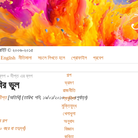
পিরাইট © ২০০৬-২০১৫
English
নীতিমালা
সচলে লিখতে হলে
প্রোফাইল
প্রবেশ
গল্প
ব্লগ
»
দীপ্ত এর ব্লগ
র ভুল
ভ্রমণ
রাজনীতি
ীপ্ত
[অতিথি] (তারিখ: শনি, ১৯/০১/২০১৩ - ২:০৪পূর্বাহ্ন)
প্রযুক্তি
মুক্তিযুদ্ধ
খেলাধুলা
 গল্প
অনুবাদ
বছর বা তদুর্দ্ধ)
বিজ্ঞান
কবিতা