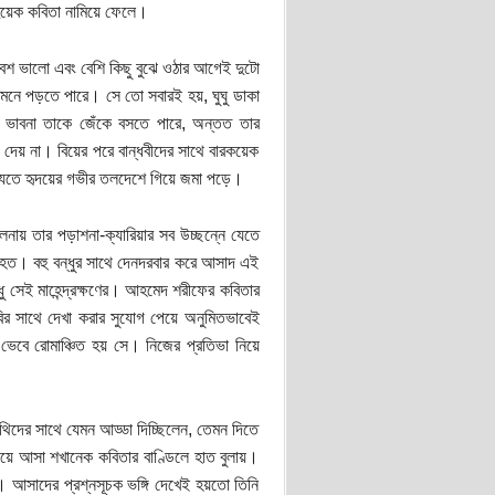
ুয়েক কবিতা নামিয়ে ফেলে।
টি বেশ ভালো এবং বেশি কিছু বুঝে ওঠার আগেই দুটো
ে পড়তে পারে। সে তো সবারই হয়, ঘুঘু ডাকা
সব ভাবনা তাকে জেঁকে বসতে পারে, অন্তত তার
 দেয় না। বিয়ের পরে বান্ধবীদের সাথে বারকয়েক
েতে হৃদয়ের গভীর তলদেশে গিয়ে জমা পড়ে।
য় তার পড়াশনা-ক্যারিয়ার সব উচ্ছন্নে যেতে
 হত। বহু বন্ধুর সাথে দেনদরবার করে আসাদ এই
শুধু সেই মাহেন্দ্রক্ষণের। আহমেদ শরীফের কবিতার
ির সাথে দেখা করার সুযোগ পেয়ে অনুমিতভাবেই
েবে রোমাঞ্চিত হয় সে। নিজের প্রতিভা নিয়ে
িদের সাথে যেমন আড্ডা দিচ্ছিলেন, তেমন দিতে
ে আসা শখানেক কবিতার বাণ্ডিলে হাত বুলায়।
 আসাদের প্রশ্নসূচক ভঙ্গি দেখেই হয়তো তিনি