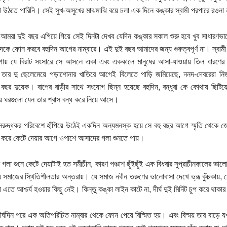
ে উঠতে পারিনি। সেই সুখ-অসুখের মাঝমাঝি বয়ে চলা এক দিনে কঙ্কার স্বামী পরপারে রওনা হ
আমরা দুই বছর এগিয়ে গিয়ে সেই দিনটা দেখব যেদিন কঙ্কার সকাল শুরু হবে খুব সাধারণভাবে 
কে ফোন করবে বহুদিন আগের নাম্বারে। এই দুই বছর আমাদের জন্য গুরুত্বপূর্ণ না। স্বামী 
ায় যে বিরাট সংসারে সে আসলে একা এবং এককালে মানুষের আসা-যাওয়ায় তিল ধারণের জা
ার দু ছেলেমেয়ে পড়াশোনার খাতিরে আগেই বিলেতে পাড়ি জমিয়েছে, ননদ-দেবরেরা নিজ 
 বছর দুয়েক। বাপের বাড়ীর সাথে সংযোগ ছিন্ন হয়েছে বহুদিন, বন্ধুরা কে কোথায় ছিটিয
য় ঘরগুলো যেন তার শ্বাস বন্ধ করে নিয়ে আসে।
সরুদ্ধকর পরিবেশে হাঁপিয়ে উঠেই একদিন অন্যমনস্ক হয়ে সে বহু বছর আগে স্মৃতি থেকে জ
ি করে কেটে দেয়ার আগে ওপাশে আসাদের গলা শুনতে পায়।
গলা শুনে কেটে দেয়াটাই হত সমীচীন, কারণ পঞ্চাশ ছুঁইছুঁই এক বিধবার সুপ্রাচীনকালের 
এ সমাজের স্থিতিশীলতার অন্তরায়। যে সমাজ নবীন তরুণের ভালোবাসা দেখে ভ্রূ কুঁচকায়, 
 এতে আশ্চর্য হওয়ার কিছু নেই। কিন্তু কঙ্কা লাইন কাটে না, দীর্ঘ দুই মিনিট চুপ করে থাকা
র্ঘদিন পরে এক অতিপরিচিত নাম্বার থেকে ফোন পেয়ে বিস্মিত হয়। এবং বিস্ময় তার বাড়ে