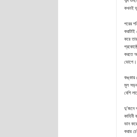
শব্দ শু
কখনই ভু
পরের শন
করাটাই 
করে তার
প্রকোষ্
করতে আস
ভোগে।
কঙ্কার 
মূল সড়
বেশি লা
দু’জনে 
কাহিনী 
ভান করে
করার চে