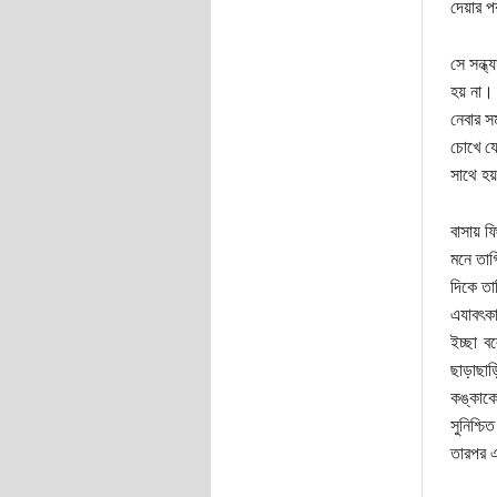
দেয়ার 
সে সন্ধ
হয় না।
নেবার স
চোখে যে
সাথে হয
বাসায় 
মনে তাগ
দিকে তা
এযাবৎকা
ইচ্ছা ব
ছাড়াছা
কঙ্কাকে
সুনিশ্চ
তারপর এ