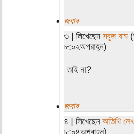
জবাব
৩ | লিখেছেন
সবুজ বাঘ
(
৮:০২অপরাহ্ন)
তাই না?
জবাব
৪ | লিখেছেন
অতিথি লে
৮:০৪অপরাহ্ন)