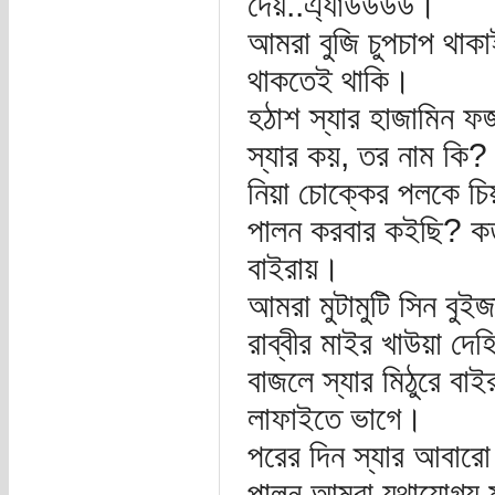
দেয়..এ্যাউউউউ।
আমরা বুজি চুপচাপ থাক
থাকতেই থাকি।
হঠাশ স্যার হাজামিন ফজ
স্যার কয়, তর নাম কি? ম
নিয়া চোক্কের পলকে চিয়
পালন করবার কইছি? কতা 
বাইরায়।
আমরা মুটামুটি সিন বু
রাব্বীর মাইর খাউয়া দে
বাজলে স্যার মিঠুরে বাইর
লাফাইতে ভাগে।
পরের দিন স্যার আবার
পালন আমরা যথাযোগ্য ম