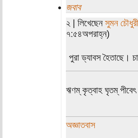
জবাব
২ | লিখেছেন
সুমন চৌধুর
৭:৫৪অপরাহ্ন)
পুরা ড্যাবস হৈতাছে। 
ঋণম্ কৃত্বাহ ঘৃতম্ পীবেৎ
অজ্ঞাতবাস