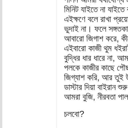
মিনিট যাইতে না যাইতে
এইক্ষণে বলে রাখা প্রয়ে
ভুদাই না। ফলে সঙ্গতকার
আবারো জিগাশ করে, কী
এইবারো কাজী থুম ধইরাই
বুদ্ধির ধার ধারে না, আ
পলকে কাজীর কাছে পৌ
জিগ্যাশ করি, আর তুই 
ডাস্টার দিয়া বাইরান শু
আমরা বুজি, নীরবতা পাল
চলবো?