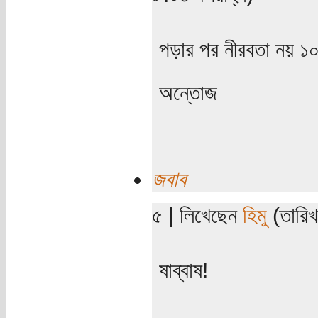
পড়ার পর নীরবতা নয় ১০
অন্তোজ
জবাব
৫ | লিখেছেন
হিমু
(তারিখ
ষাব্বাষ!