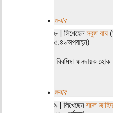
জবাব
৮ | লিখেছেন
সবুজ বাঘ
(ত
৫:৪৬অপরাহ্ন)
বিবমিষা ফলদায়ক হোক।
জবাব
৯ | লিখেছেন
সচল জাহিদ