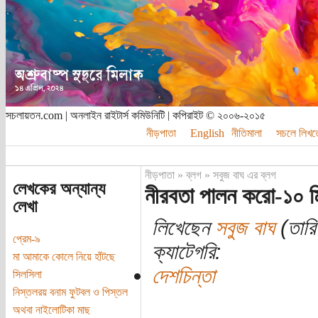
সচলায়তন.com | অনলাইন রাইটার্স কমিউনিটি | কপিরাইট © ২০০৬-২০১৫
নীড়পাতা
English
নীতিমালা
সচলে লিখত
নীড়পাতা
»
ব্লগ
»
সবুজ বাঘ এর ব্লগ
লেখকের অন্যান্য
নীরবতা পালন করো-১০ ম
লেখা
লিখেছেন
সবুজ বাঘ
(তারি
প্রেম-৯
ক্যাটেগরি:
মা আমাকে কোলে নিয়ে হাঁটছে
দেশচিন্তা
সিলসিলা
নিস্তলরয় বনাম ফুটবল ও পিস্তল
অথবা নাইলোটিকা মাছ