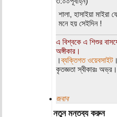
৩:০০পূর্বাহ্ন)
শালা, হাসাইয়া মাইরা
মনে হয় সেইদিন !
এ বিশ্বকে এ শিশুর বাস
অঙ্গীকার।
।
ব্যক্তিগত ওয়েবসাইট
কৃতজ্ঞতা স্বীকারঃ অভ্র
জবাব
নতুন মন্তব্য করুন