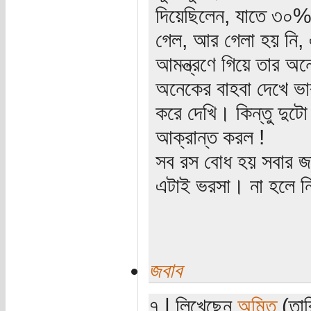
দিয়েছিলেন, যাতে ৩০%
গেল, আর গেলা হয় নি, 
আমন্ত্রণে গিয়ে তার অন
অনেকের বাহবা দেখে ভা
করে দেখি। কিন্তু দুটো
আক্রান্ত করল !
সব রস বোধ হয় সবার জ
এটাই ভরসা। না হলে নি
জবাব
৭ | লিখেছেন
অমিত
(তার