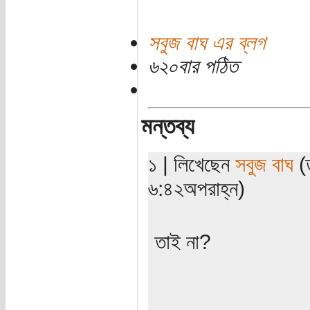
সবুজ বাঘ এর ব্লগ
৬২০বার পঠিত
মন্তব্য
১ | লিখেছেন
সবুজ বাঘ
(ত
৬:৪২অপরাহ্ন)
তাই না?