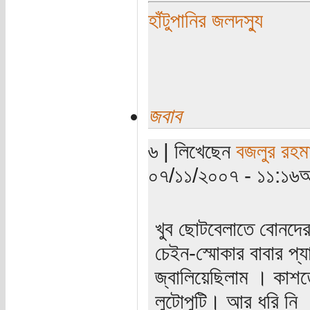
হাঁটুপানির জলদস্যু
জবাব
৬ | লিখেছেন
বজলুর রহম
০৭/১১/২০০৭ - ১১:১৬অ
খুব ছোটবেলাতে বোনদের 
চেইন-স্মোকার বাবার প্
জ্বালিয়েছিলাম । কাশ
লুটোপুটি। আর ধরি নি