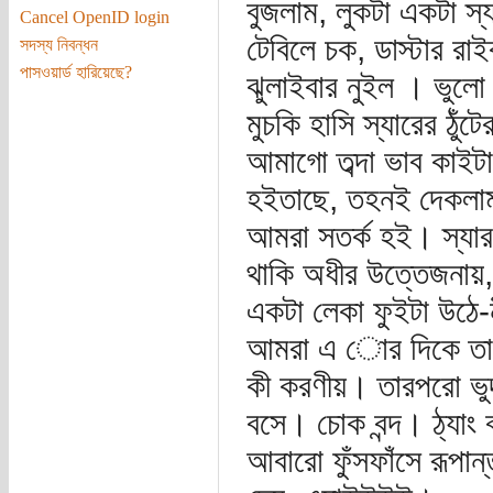
বুজলাম, লুকটা একটা স্
Cancel OpenID login
টেবিলে চক, ডাস্টার রাই
সদস্য নিবন্ধন
পাসওয়ার্ড হারিয়েছে?
ঝুলাইবার নুইল । ভুলো
মুচকি হাসি স্যারের ঠুঁ
আমাগো তব্দা ভাব কাইটা
হইতাছে, তহনই দেকলাম স
আমরা সতর্ক হই। স্যার 
থাকি অধীর উত্তেজনায়,
একটা লেকা ফুইটা উঠে-
আমরা এ োর দিকে তাকা
কী করণীয়। তারপরো ভুদ
বসে। চোক বন্দ। ঠ্যাং 
আবারো ফুঁসফাঁসে রূপান