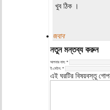
খুব ঠিক ।
জবাব
নতুন মন্তব্য করুন
আপনার নাম:
*
ই-মেইল:
*
এই ঘরটির বিষয়বস্তু গোপ