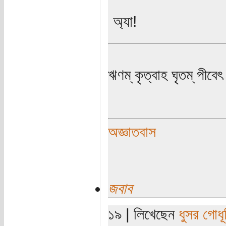
অ্যা!
ঋণম্ কৃত্বাহ ঘৃতম্ পীবেৎ
অজ্ঞাতবাস
জবাব
১৯ | লিখেছেন
ধুসর গোধূ