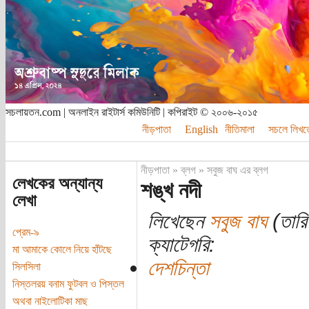
সচলায়তন.com | অনলাইন রাইটার্স কমিউনিটি | কপিরাইট © ২০০৬-২০১৫
নীড়পাতা
English
নীতিমালা
সচলে লিখত
নীড়পাতা
»
ব্লগ
»
সবুজ বাঘ এর ব্লগ
লেখকের অন্যান্য
শঙ্খ নদী
লেখা
লিখেছেন
সবুজ বাঘ
(তারি
প্রেম-৯
ক্যাটেগরি:
মা আমাকে কোলে নিয়ে হাঁটছে
দেশচিন্তা
সিলসিলা
নিস্তলরয় বনাম ফুটবল ও পিস্তল
অথবা নাইলোটিকা মাছ