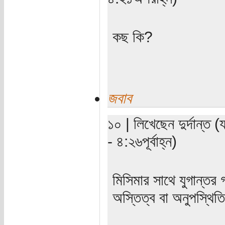
কছ কি?
জবাব
১০ | লিখেছেন দুর্দান্ত 
- ৪:২৬পূর্বাহ্ন)
মিসিমার সাথে যুগান্তর
অস্তিত্ব বা অনুপস্থিত