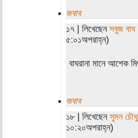
জবাব
১৭ | লিখেছেন
সবুজ বাঘ
৫:০১অপরাহ্ন)
বাঘরানা মানে আশেক মি
জবাব
১৮ | লিখেছেন
সুমন চৌধু
১০:২০অপরাহ্ন)