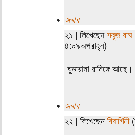
জবাব
২১ | লিখেছেন
সবুজ বাঘ
৪:০৯অপরাহ্ন)
ঘুডারানা রানিঙ্গে আছে।
জবাব
২২ | লিখেছেন
বিবাগিনী
(