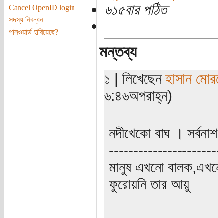
৬১৫বার পঠিত
Cancel OpenID login
সদস্য নিবন্ধন
পাসওয়ার্ড হারিয়েছে?
মন্তব্য
১ | লিখেছেন
হাসান মোর
৬:৪৬অপরাহ্ন)
নদীখেকো বাঘ । সর্বনাশ
----------------------
মানুষ এখনো বালক,এখন
ফুরোয়নি তার আয়ু