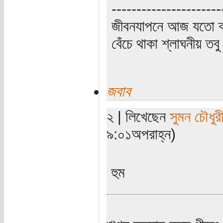
----------------------
জীবনযাপনে আজ যতো ক্
বেঁচে থাকা শ্লাঘনীয় ত
জবাব
২ | লিখেছেন
সুমন চৌধুর
৯:০১অপরাহ্ন)
হুম