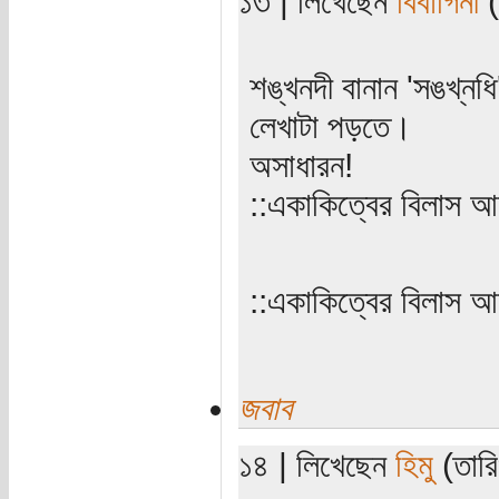
১৩ | লিখেছেন
বিবাগিনী
(
‌‌শঙ্খনদী বানান 'সঙখ্ন
লেখাটা পড়তে।
অসাধারন!
::একাকিত্বের বিলাস আ
‌‌::একাকিত্বের বিলাস 
জবাব
১৪ | লিখেছেন
হিমু
(তারি