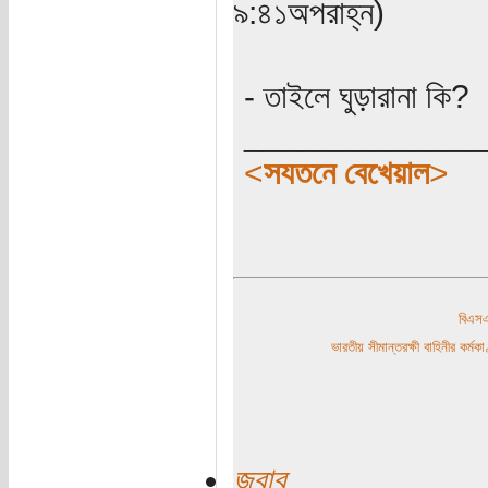
৯:৪১অপরাহ্ন)
- তাইলে ঘুড়ারানা কি?
_____________
<
সযতনে বেখেয়াল
>
বিএ
ভারতীয় সীমান্তরক্ষী বাহিনীর কর্
জবাব