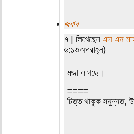
জবাব
৭ | লিখেছেন
এস এম মাহব
৬:১৩অপরাহ্ন)
মজা লাগছে।
====
চিত্ত থাকুক সমুন্নত, উ