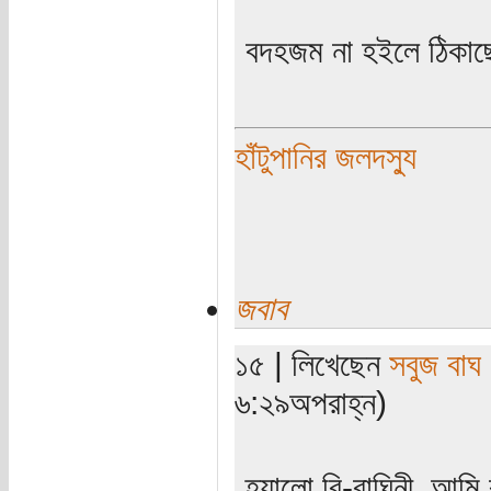
বদহজম না হইলে ঠিকা
হাঁটুপানির জলদস্যু
জবাব
১৫ | লিখেছেন
সবুজ বাঘ
৬:২৯অপরাহ্ন)
হ্যালো বি-বাঘিনী, আমি