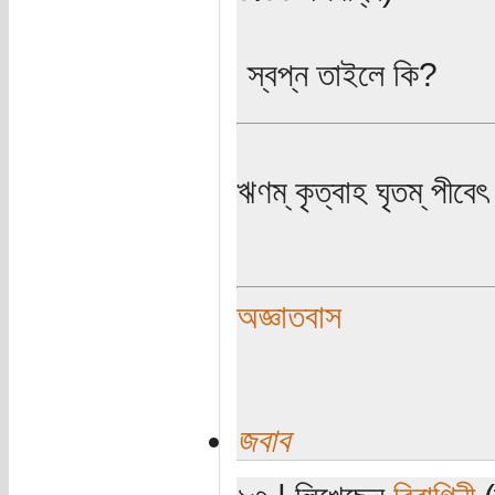
স্বপ্ন তাইলে কি?
ঋণম্ কৃত্বাহ ঘৃতম্ পীবেৎ
অজ্ঞাতবাস
জবাব