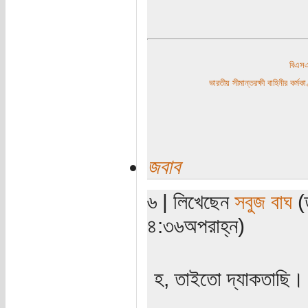
বিএ
ভারতীয় সীমান্তরক্ষী বাহিনীর কর্
জবাব
৬ | লিখেছেন
সবুজ বাঘ
(ত
৪:৩৬অপরাহ্ন)
হ, তাইতো দ্যাকতাছি।