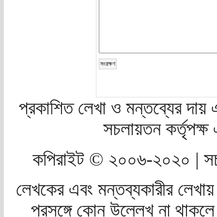
প্রকাশিত লেখা ও মন্তব্যের দায় 
সচলায়তন কর্তৃপক্
কপিরাইট © ২০০৬-২০২০ | সচ
লেখকের এবং মন্তব্যকারীর লেখায়
প্রসঙ্গে কোন উল্লেখ না থাকলে স