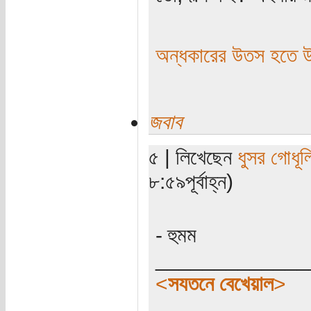
অন্ধকারের উতস হতে
জবাব
৫ | লিখেছেন
ধুসর গোধূল
৮:৫৯পূর্বাহ্ন)
- হুমম
_____________
<
সযতনে বেখেয়াল
>