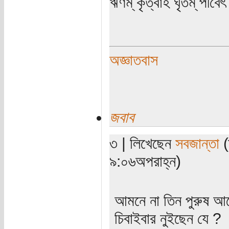
ঋণম্ কৃত্বাহ ঘৃতম্ পীবেৎ
অজ্ঞাতবাস
জবাব
৩ | লিখেছেন
সবজান্তা
(
৯:০৬অপরাহ্ন)
আমনে না তিন পুরুষ আগে
চিবাইবার নুইছেন যে ?