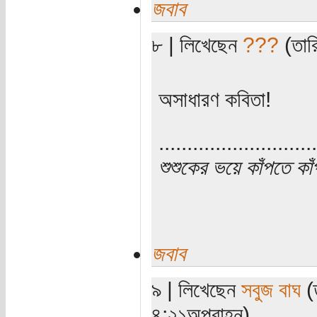
জবাব
৮ | লিখেছেন
???
(তারি
অসাধারণ কবিতা!
............................
শুশুকের ভয়ে কাঁপতে কা
জবাব
৯ | লিখেছেন
সবুজ বাঘ
(ত
৪:২১অপরাহ্ন)