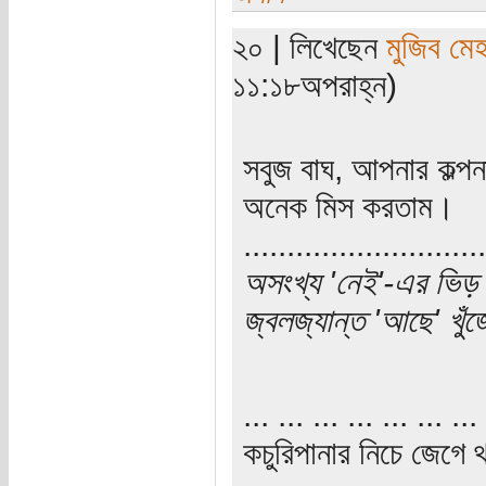
২০ | লিখেছেন
মুজিব মেহ
১১:১৮অপরাহ্ন)
সবুজ বাঘ, আপনার কল্পন
অনেক মিস করতাম।
............................
অসংখ্য 'নেই'-এর ভিড় 
জ্বলজ্যান্ত 'আছে' খু
... ... ... ... ... ... ... 
কচুরিপানার নিচে জেগে থ