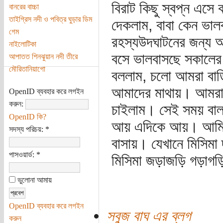
বিরাট কিছু স্বপ্ন এসে
বানরের বাচ্চা
তাইগ্রিস নদী ও পবিত্র ঘুড়ার ডিম
দেকলাম, বাবা কেন ভালব
গেম
রহস্যউদঘাটনের জন্য আ
নাইলোটিকা
বসে ভালবাসছে সকালের
আপাতত শিনঝুয়ান নদী তীরে
মৌরিতানিয়াগো
বললাম, চলো আমরা বা
আমাদের মাথায়। আমরা 
OpenID ব্যবহার করে লগইন
করুন:
চাইলাম। সেই সময় বালক
OpenID কি?
আয় এদিকে আয়। আমি তা
সদস্য পরিচয়:
*
বাসায়। যেখানে মিসিমা
পাসওয়ার্ড:
*
মিসিমা জড়াজড়ি গড়াগড়ি 
ভুলোনা আমায়
OpenID ব্যবহার করে লগইন
সবুজ বাঘ এর ব্লগ
করুন