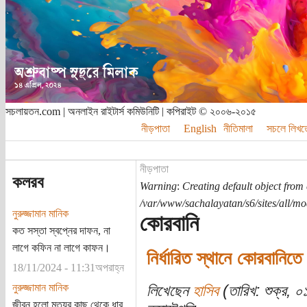
সচলায়তন.com | অনলাইন রাইটার্স কমিউনিটি | কপিরাইট © ২০০৬-২০১৫
নীড়পাতা
English
নীতিমালা
সচলে লিখত
নীড়পাতা
কলরব
Warning
:
Creating default object from
/var/www/sachalayatan/s6/sites/all/m
নুরুজ্জামান মানিক
কোরবানি
কত সস্তা স্বপ্নের দাফন, না
লাগে কফিন না লাগে কাফন।
নির্ধারিত স্থানে কোরবানিতে ধ
18/11/2024 - 11:31অপরাহ্ন
নুরুজ্জামান মানিক
লিখেছেন
হাসিব
(তারিখ: শুক্র, ০
জীবন হলো মৃত্যুর কাছ থেকে ধার