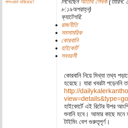
লিখেছেন
অতিথি লেখক
(তারিখ: 
পাসওয়ার্ড হারিয়েছে?
৮:১৯অপরাহ্ন)
ক্যাটেগরি:
রাজনীতি
সমসাময়িক
কোরবানি
হাইকোর্ট
সববয়সী
কোরবানি নিয়ে মিথ্যা তথ্য পড়া
হয়েছে। যারা খবরটা পড়েননি তার
http://dailykalerkanth
view=details&type=
হাইকোর্টে এই রিটের উপর আংশিক
শুনানি হবে। আমার কাছে মনে হয়
টাইমিং বেশ গুরুতৃপূর্ণ।