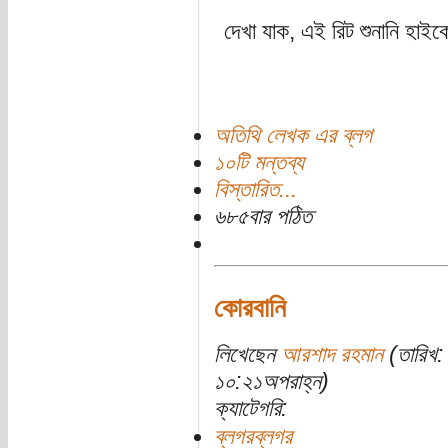
দেখা যাক, এই রিট শুনানি হাইক
অতিথি লেখক এর ব্লগ
১০টি মন্তব্য
বিস্তারিত...
৬৮৫বার পঠিত
কোরবানি
লিখেছেন
আরশাদ রহমান
(তারিখ: 
১০:২১অপরাহ্ন)
ক্যাটেগরি:
ব্লগরব্লগর