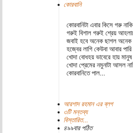
কোরবানি
কোরবানিটা এবার কিসে গরু নাক
গরুই বিশাল গরুই শ্রেয় আহলা
জবাই হবে অনেক ছাগল অনেক
হজ্বের লাগি কেউবা আবার পারি
খোদা বোধহয় ভাবেরে হায় মানুষ
খোদা প্রেমের নমুনাটা আসল না
কোরবানিতে পাল...
আরশাদ রহমান এর ব্লগ
৩টি মন্তব্য
বিস্তারিত...
৪৯৯বার পঠিত