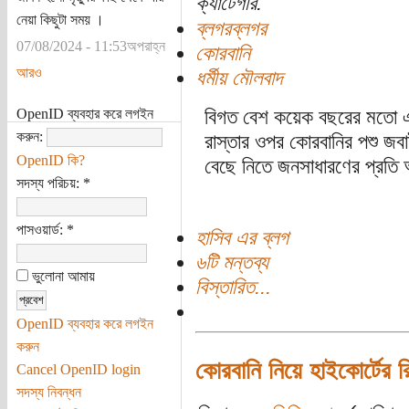
ক্যাটেগরি:
নেয়া কিছুটা সময় ।
ব্লগরব্লগর
07/08/2024 - 11:53অপরাহ্ন
কোরবানি
আরও
ধর্মীয় মৌলবাদ
OpenID ব্যবহার করে লগইন
বিগত বেশ কয়েক বছরের মতো এবা
করুন:
রাস্তার ওপর কোরবানির পশু জবা
OpenID কি?
বেছে নিতে জনসাধারণের প্রতি
সদস্য পরিচয়:
*
পাসওয়ার্ড:
*
হাসিব এর ব্লগ
৬টি মন্তব্য
ভুলোনা আমায়
বিস্তারিত...
OpenID ব্যবহার করে লগইন
করুন
কোরবানি নিয়ে হাইকোর্টের র
Cancel OpenID login
সদস্য নিবন্ধন