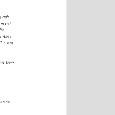
ইপ একটি
 পরে যদি
দটিও
র মতিউর
? তারা যে
দকরা ছিলেন
ও
হিসেবেও