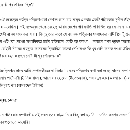
ে কী প্রতিক্রিয়া ছিল?
৬ই নভেম্বর পর্যন্ত পত্রিকাগুলো দেখলে জানা যায় মাত্র একবার একটি পত্রিকায় সুশীল টা
ীয় এসেছিল। ৭ই নভেম্বর থেকে যেহেতু আবার দেশের পরিস্থিতি পরিবর্তিত হয় সেদিন বা এর
সেটা না হয় মাফ করা যায়। কিন্তু তার আগে যে বড় বড় পত্রিকার সম্পাদকরা এটি নিয়ে টুঁ শব্
না এটি তো দেশের সাংবাদিকতা চর্চার ইতিহাসে একটি বড় কলংক। আজকে যখন প্রথম আলো
া ডেইলী স্টারের মাহফুজ আনামের দ্বিচারিতা আমরা দেখি তখন কি খুব বেশি অবাক হওয়া উচিৎ
িকার বহন করছেন সেটি কী খুব গৌরবজনক?
উজক্লিপগুলোতে আমি সম্পাদকীয়গুলো দিলাম। যেসব পত্রিকার কথা বলা হচ্ছে তাদের সম্পা
সলাম পাটোয়ারী (দৈনিক বাংলা), আনোয়ার হোসেন (ইত্তেফাক), ওবায়দুল হক (অবজারভার) 
ল্লাহ খান (বাংলাদেশ টাইমস)।
ম্বর, ১৯৭৫
ন পত্রিকার সম্পাদকীয়তেই জেল হত্যাকাণ্ড নিয়ে কিছু বলা হয় নি। সেদিন অবশ্য সংবাদ 
্রিকাগুলোতে আসেনি।