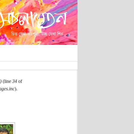
)
(line
34
of
ages.inc
).