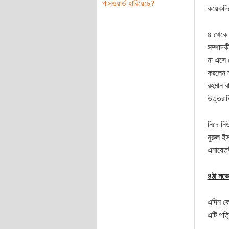
পাসওয়ার্ড হারিয়েছে?
কয়েকদিন
৪ থেকে 
সম্পাদক
না এসে 
করলেন 
রহমান ব
উত্তরাধ
নিচে নি
নুরুল ই
এনায়েতউ
৪ঠা নভে
এদিন কো
এটি পত