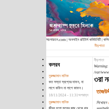
সচলায়তন.com | অনলাইন রাইটার্স কমিউনিটি | ক
নীড়পাতা
নীড়পাতা
কলরব
Warning
:
/var/www/
নুরুজ্জামান মানিক
৩রা ন
কত সস্তা স্বপ্নের দাফন, না
লাগে কফিন না লাগে কাফন।
তাজউদ্
18/11/2024 - 11:31অপরাহ্ন
নুরুজ্জামান মানিক
লিখেছেন
জীবন হলো মৃত্যুর কাছ থেকে ধার
ক্যাটেগরি: