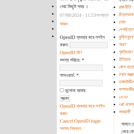
নেয়া কিছুটা সময় ।
রাজনীতি
চিন্তাভাবন
07/08/2024 - 11:53অপরাহ্ন
ঢাকা
আরও
দেশচিন্তা
মুক্তিযুদ্ধ
OpenID ব্যবহার করে লগইন
স্মরণ
করুন:
স্মৃতিচারণ
OpenID কি?
ইতিহাস
সদস্য পরিচয়:
*
জেল হত্যা
তথ্য মন্ত
পাসওয়ার্ড:
*
তাজউদ্দীন
সম্পাদকীয়
ভুলোনা আমায়
১৯৭৫
৩রা নভেম্
OpenID ব্যবহার করে লগইন
সববয়সী
করুন
Cancel OpenID login
সামনে ত
সদস্য নিবন্ধন
মেরে ফে