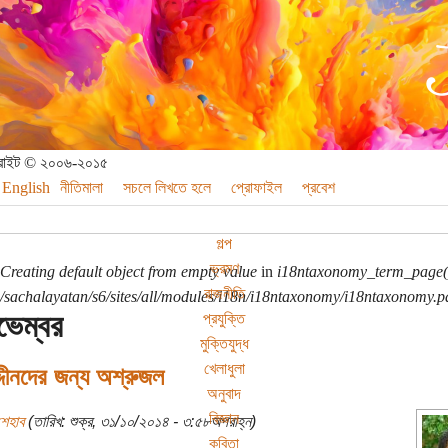
পিরাইট © ২০০৬-২০১৫
English
নীতিমালা
সচলে লিখতে হলে
প্রোফাইল
প্রবেশ
গল্প
ভ্রমণ
Creating default object from empty value
in
i18ntaxonomy_term_page(
রাজনীতি
sachalayatan/s6/sites/all/modules/i18n/i18ntaxonomy/i18ntaxonomy.p
ভেম্বর
প্রযুক্তি
মুক্তিযুদ্ধ
খেলাধুলা
দীনদের জন্য অশ্রুজল
অনুবাদ
বিজ্ঞান
শেহাব
(তারিখ: শুক্র, ৩১/১০/২০১৪ - ৩:৫৮অপরাহ্ন)
কবিতা