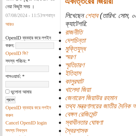
একাত্তরের জিয়ারা
নেয়া কিছুটা সময় ।
লিখেছেন
শেহাব
(তারিখ: সোম, ০
07/08/2024 - 11:53অপরাহ্ন
ক্যাটেগরি:
আরও
রাজনীতি
OpenID ব্যবহার করে লগইন
দেশচিন্তা
করুন:
মুক্তিযুদ্ধ
OpenID কি?
স্মরণ
সদস্য পরিচয়:
*
স্মৃতিচারণ
ইতিহাস
পাসওয়ার্ড:
*
কালুরঘাট
খালেদা জিয়া
ভুলোনা আমায়
জেনারেল জিয়াউর রহমান
তথ্য মন্ত্রণালয়ের জাতীয় দৈনিক 
OpenID ব্যবহার করে লগইন
বেঙ্গল রেজিমেন্ট
করুন
স্বাধীনতার ঘোষণা
Cancel OpenID login
স্বৈরশাসক
সদস্য নিবন্ধন