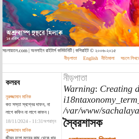
সচলায়তন.com | অনলাইন রাইটার্স কমিউনিটি | কপিরাইট © ২০০৬-২০১৫
নীড়পাতা
English
নীতিমালা
সচলে লিখত
নীড়পাতা
কলরব
Warning
:
Creating d
নুরুজ্জামান মানিক
i18ntaxonomy_term
কত সস্তা স্বপ্নের দাফন, না
/var/www/sachalayat
লাগে কফিন না লাগে কাফন।
স্বৈরশাসক
18/11/2024 - 11:31অপরাহ্ন
নুরুজ্জামান মানিক
জীবন হলো মৃত্যুর কাছ থেকে ধার