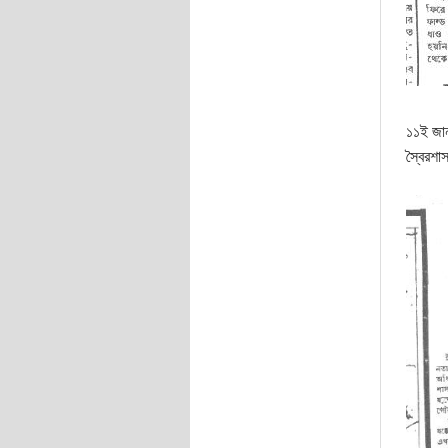
১১ই জানু
স্বৈরশা