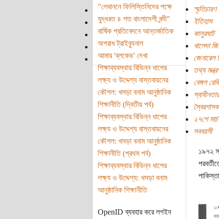
"লেবাননে ফিলিস্তিনিদের পক্ষে
স্মৃতিচারণ
যুদ্ধরত ৪ শত বাংলাদেশী বন্দী"
ইতিহাস
বার্ষিক প্রতিবেদনে আন্তর্জাতিক
কালুরঘাট
অপরাধ ট্রাইব্যুনাল
খালেদা জি
আমার 'ব্লকেড' দেখা
জেনারেল 
শিক্ষাব্যবস্থার বিভিন্ন ধাপের
তথ্য মন্ত
লক্ষ্য ও উদ্দেশ্য বাস্তবায়নের
বেঙ্গল রেজি
কৌশল: খসড়া বনাম আনুষ্ঠানিক
স্বাধীনতা
শিক্ষানীতি (দ্বিতীয় পর্ব)
স্বৈরশাসক
শিক্ষাব্যবস্থার বিভিন্ন ধাপের
২৭শে মার্চ
লক্ষ্য ও উদ্দেশ্য বাস্তবায়নের
সববয়সী
কৌশল: খসড়া বনাম আনুষ্ঠানিক
১৯৭২ সাল
শিক্ষানীতি (প্রথম পর্ব)
পরবর্তীত
শিক্ষাব্যবস্থার বিভিন্ন ধাপের
পাকিস্ত
লক্ষ্য ও উদ্দেশ্য: খসড়া বনাম
আনুষ্ঠানিক শিক্ষানীতি
OpenID ব্যবহার করে লগইন