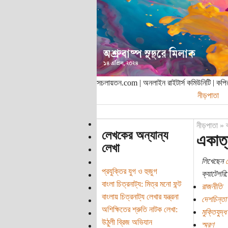
সচলায়তন.com | অনলাইন রাইটার্স কমিউনিটি | ক
নীড়পাতা
নীড়পাতা
»
লেখকের অন্যান্য
একাত্
লেখা
লিখেছেন
প্রযুক্তির যুগ ও হুজুগ
ক্যাটেগরি:
বাংলা চিত্রনাট্য: মিত্র মনো ফন্ট
রাজনীতি
বাংলায় চিত্রনাট্য লেখার যন্ত্রনা
দেশচিন্তা
অশিক্ষিতের শ্রুতি নাটক লেখা:
মুক্তিযুদ্ধ
উঠুলী ব্রিজ অভিযান
স্মরণ