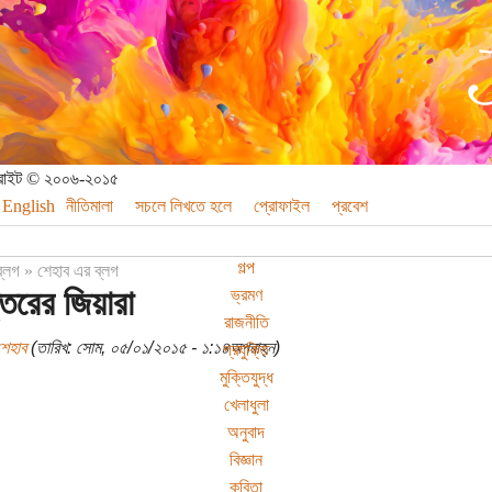
পিরাইট © ২০০৬-২০১৫
English
নীতিমালা
সচলে লিখতে হলে
প্রোফাইল
প্রবেশ
গল্প
ব্লগ
»
শেহাব এর ব্লগ
তরের জিয়ারা
ভ্রমণ
রাজনীতি
শেহাব
(তারিখ: সোম, ০৫/০১/২০১৫ - ১:১৪অপরাহ্ন)
প্রযুক্তি
মুক্তিযুদ্ধ
খেলাধুলা
অনুবাদ
বিজ্ঞান
কবিতা