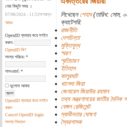
একাত্তরের জিয়ারা
নেয়া কিছুটা সময় ।
লিখেছেন
শেহাব
(তারিখ: সোম, ০
07/08/2024 - 11:53অপরাহ্ন
ক্যাটেগরি:
আরও
রাজনীতি
OpenID ব্যবহার করে লগইন
দেশচিন্তা
করুন:
মুক্তিযুদ্ধ
OpenID কি?
স্মরণ
সদস্য পরিচয়:
*
স্মৃতিচারণ
ইতিহাস
পাসওয়ার্ড:
*
কালুরঘাট
খালেদা জিয়া
ভুলোনা আমায়
জেনারেল জিয়াউর রহমান
তথ্য মন্ত্রণালয়ের জাতীয় দৈনিক 
OpenID ব্যবহার করে লগইন
বেঙ্গল রেজিমেন্ট
করুন
স্বাধীনতার ঘোষণা
Cancel OpenID login
স্বৈরশাসক
সদস্য নিবন্ধন