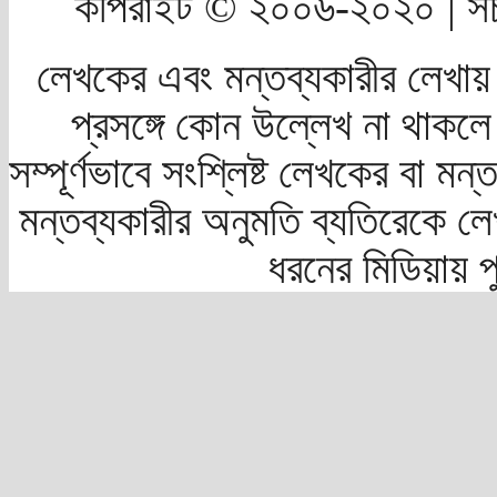
কপিরাইট © ২০০৬-২০২০ | সচ
লেখকের এবং মন্তব্যকারীর লেখায়
প্রসঙ্গে কোন উল্লেখ না থাকলে স
সম্পূর্ণভাবে সংশ্লিষ্ট লেখকের বা মন
মন্তব্যকারীর অনুমতি ব্যতিরেকে লে
ধরনের মিডিয়ায় 