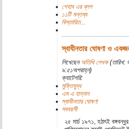
শেহাব এর ব্লগ
১১টি মন্তব্য
বিস্তারিত...
স্বাধীনতার ঘোষণা ও একজন
লিখেছেন
অতিথি লেখক
(তারিখ: 
৯:৫১অপরাহ্ন)
ক্যাটেগরি:
মুক্তিযুদ্ধ
এম এ হান্নান
স্বাধীনতার ঘোষণা
সববয়সী
২৫ মার্চ ১৯৭১, হঠাৎই বঙ্গবন্ধু