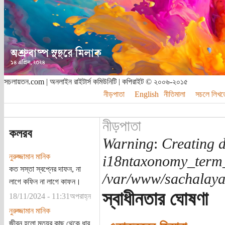
সচলায়তন.com | অনলাইন রাইটার্স কমিউনিটি | কপিরাইট © ২০০৬-২০১৫
নীড়পাতা
English
নীতিমালা
সচলে লিখত
নীড়পাতা
কলরব
Warning
:
Creating d
নুরুজ্জামান মানিক
i18ntaxonomy_term
কত সস্তা স্বপ্নের দাফন, না
/var/www/sachalayat
লাগে কফিন না লাগে কাফন।
স্বাধীনতার ঘোষণা
18/11/2024 - 11:31অপরাহ্ন
নুরুজ্জামান মানিক
জীবন হলো মৃত্যুর কাছ থেকে ধার