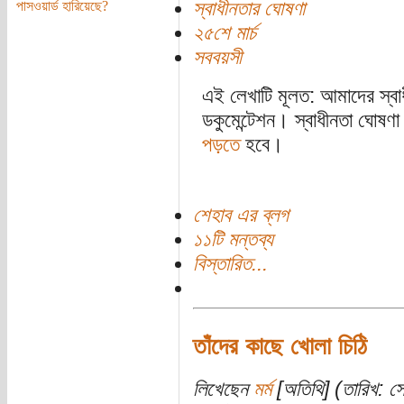
স্বাধীনতার ঘোষণা
পাসওয়ার্ড হারিয়েছে?
২৫শে মার্চ
সববয়সী
এই লেখাটি মূলত: আমাদের স্বাধ
ডকুমেন্টেশন। স্বাধীনতা ঘোষণা
পড়তে
হবে।
শেহাব এর ব্লগ
১১টি মন্তব্য
বিস্তারিত...
তাঁদের কাছে খোলা চিঠি
লিখেছেন
মর্ম
[অতিথি] (তারিখ: সো