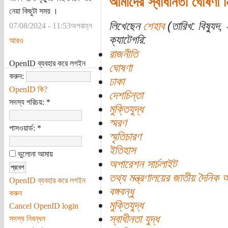
আমাদের স্বাধীনতা ঘোষণা ন
নেয়া কিছুটা সময় ।
লিখেছেন
শেহাব
(তারিখ: বিষ্যুদ,
07/08/2024 - 11:53অপরাহ্ন
ক্যাটেগরি:
আরও
রাজনীতি
OpenID ব্যবহার করে লগইন
ঘোষণা
করুন:
ঢাকা
OpenID কি?
দেশচিন্তা
সদস্য পরিচয়:
*
মুক্তিযুদ্ধ
স্মরণ
পাসওয়ার্ড:
*
স্মৃতিচারণ
ইতিহাস
ভুলোনা আমায়
অপারেশন সার্চলাইট
তথ্য মন্ত্রণালয়ের জাতীয় দৈনিক 
OpenID ব্যবহার করে লগইন
বঙ্গবন্ধু
করুন
মুক্তিযুদ্ধ
Cancel OpenID login
স্বাধীনতা যুদ্ধ
সদস্য নিবন্ধন