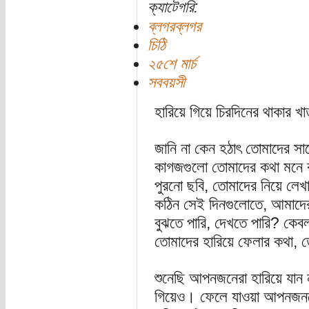
ক্যাটেগরি:
ব্লগরব্লগর
চিঠি
২৫শে মার্চ
সববয়সী
হারিয়ে গিয়ে চিরদিনের থাকার খাত
জানি না কেন হঠাৎ তোমাদের সা
কাগজগুলো তোমাদের কথা মনে ক
পুরনো ছবি, তোমাদের নিয়ে লেখ
কঠিন সেই দিনগুলোতে, আমাদের
বুঝতে পারি, দেখতে পারি? কেব
তোমাদের হারিয়ে ফেলার কথা, 
শুনেছি আপনজনেরা হারিয়ে যান
গিয়েও। ফেলে যাওয়া আপনজনদে