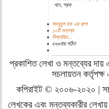
খান, প্রফ
মাহবুবুল হক এর ব্লগ
১০টি মন্তব্য
বিস্তারিত...
৫৬৬বার পঠিত
প্রকাশিত লেখা ও মন্তব্যের দায় 
সচলায়তন কর্তৃপক্
কপিরাইট © ২০০৬-২০২০ | সচ
লেখকের এবং মন্তব্যকারীর লেখায়