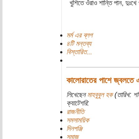
খুশিতে ওঁরাও শান্তি পান, দুঃ
মর্ম এর ব্লগ
৪টি মন্তব্য
বিস্তারিত...
কালোরাতের পাশে জ্বলতে 
লিখেছেন
মাহবুবুল হক
(তারিখ: শ
ক্যাটেগরি:
রাজনীতি
সমসাময়িক
দিনপঞ্জি
সমাজ