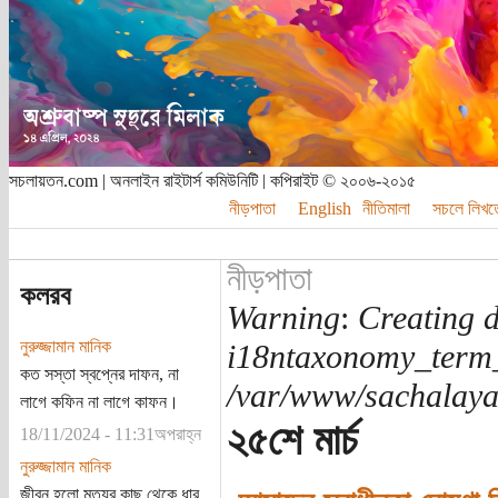
সচলায়তন.com | অনলাইন রাইটার্স কমিউনিটি | কপিরাইট © ২০০৬-২০১৫
নীড়পাতা
English
নীতিমালা
সচলে লিখত
নীড়পাতা
কলরব
Warning
:
Creating d
নুরুজ্জামান মানিক
i18ntaxonomy_term
কত সস্তা স্বপ্নের দাফন, না
/var/www/sachalayat
লাগে কফিন না লাগে কাফন।
২৫শে মার্চ
18/11/2024 - 11:31অপরাহ্ন
নুরুজ্জামান মানিক
জীবন হলো মৃত্যুর কাছ থেকে ধার