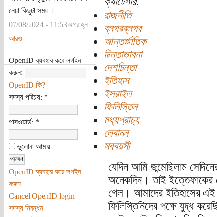
ক্যাটেগরি:
নেয়া কিছুটা সময় ।
রাজনীতি
07/08/2024 - 11:53অপরাহ্ন
ব্লগরব্লগর
আরও
আন্তর্জাতিক
চিন্তাভাবনা
OpenID ব্যবহার করে লগইন
দেশচিন্তা
করুন:
ইতিহাস
OpenID কি?
ইসরাইল
সদস্য পরিচয়:
*
ফিলিস্তিন
মধ্যপ্রাচ্য
পাসওয়ার্ড:
*
লেবানন
সববয়সী
ভুলোনা আমায়
যেদিন আমি জন্মেছিলাম সেদিনে
OpenID ব্যবহার করে লগইন
অনেকদিন। তাই ইত্তেফাকের সে
করুন
গেল। আমাদের ইতিহাসের এই অধ
Cancel OpenID login
ফিলিস্তিনিদের পক্ষে যুদ্ধ 
সদস্য নিবন্ধন