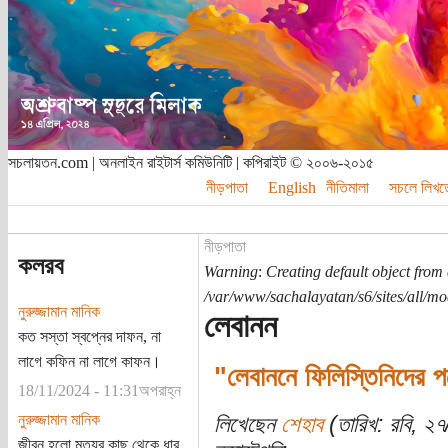
সচলায়তন.com | অনলাইন রাইটার্স কমিউনিটি | কপিরাইট © ২০০৬-২০১৫
নীড়পাতা
English
নীতিমালা
সচলে লিখত
নীড়পাতা
কলরব
Warning
:
Creating default object from
/var/www/sachalayatan/s6/sites/all/m
নুরুজ্জামান মানিক
লেবানন
কত সস্তা স্বপ্নের দাফন, না
লাগে কফিন না লাগে কাফন।
"লেবাননে ফিলিস্তিনিদের পক্
18/11/2024 - 11:31অপরাহ্ন
নুরুজ্জামান মানিক
লিখেছেন
শেহাব
(তারিখ: রবি, ২
জীবন হলো মৃত্যুর কাছ থেকে ধার