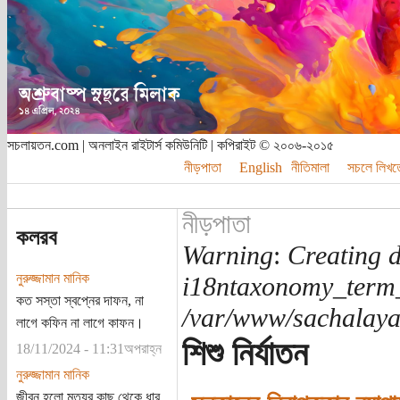
সচলায়তন.com | অনলাইন রাইটার্স কমিউনিটি | কপিরাইট © ২০০৬-২০১৫
নীড়পাতা
English
নীতিমালা
সচলে লিখত
নীড়পাতা
কলরব
Warning
:
Creating d
নুরুজ্জামান মানিক
i18ntaxonomy_term
কত সস্তা স্বপ্নের দাফন, না
/var/www/sachalayat
লাগে কফিন না লাগে কাফন।
শিশু নির্যাতন
18/11/2024 - 11:31অপরাহ্ন
নুরুজ্জামান মানিক
জীবন হলো মৃত্যুর কাছ থেকে ধার