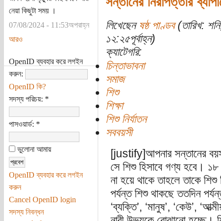
সন্তানের নিরাপত্তার ব্যাপ
নেয়া কিছুটা সময় ।
লিখেছেন
ষষ্ঠ পাণ্ডব
(তারিখ: শন
07/08/2024 - 11:53অপরাহ্ন
১২:২৫পূর্বাহ্ন)
আরও
ক্যাটেগরি:
OpenID ব্যবহার করে লগইন
চিন্তাভাবনা
করুন:
সমাজ
OpenID কি?
শিশু
সদস্য পরিচয়:
*
শিক্ষা
শিশু নির্যাতন
পাসওয়ার্ড:
*
সববয়সী
ভুলোনা আমায়
[justify]আপনার সন্তানের বয়
সে শিশু হিসাবে গণ্য হবে। ১৮
OpenID ব্যবহার করে লগইন
না হয়ে থাকে তাহলে তাকে শিশু
করুন
পর্যন্ত শিশু থাকছে ততদিন পর্
Cancel OpenID login
‘ব্যক্তি’, ‘মানুষ’, ‘কেউ’, ‘আত্ম
সদস্য নিবন্ধন
নারী উভয়কে বোঝানো হচ্ছে। শি