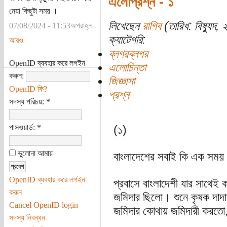
এলোপ্রশ্ন - ১
নেয়া কিছুটা সময় ।
লিখেছেন
রাগিব
(তারিখ: বিষ্যুদ, 
07/08/2024 - 11:53অপরাহ্ন
ক্যাটেগরি:
আরও
ব্লগরব্লগর
OpenID ব্যবহার করে লগইন
এলোচিন্তা
করুন:
জিজ্ঞাসা
OpenID কি?
প্রশ্ন
সদস্য পরিচয়:
*
পাসওয়ার্ড:
*
(১)
ভুলোনা আমায়
বাংলাদেশের সবাই কি এক সময়
OpenID ব্যবহার করে লগইন
প্রবাসে বাংলাদেশী যার সাথেই 
করুন
জমিদার ছিলো। শুনে কৃষক দাদার
Cancel OpenID login
জমিদার কোথায় জমিদারী করতো,
সদস্য নিবন্ধন