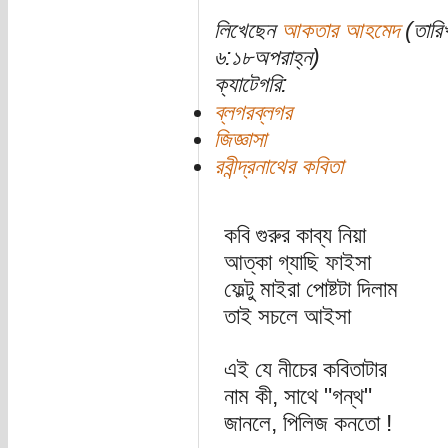
লিখেছেন
আকতার আহমেদ
(তারিখ
৬:১৮অপরাহ্ন)
ক্যাটেগরি:
ব্লগরব্লগর
জিজ্ঞাসা
রবীন্দ্রনাথের কবিতা
কবি গুরুর কাব্য নিয়া
আত্কা গ্যাছি ফাইসা
ফেল্টু মাইরা পোষ্টটা দিলাম
তাই সচলে আইসা
এই যে নীচের কবিতাটার
নাম কী, সাথে "গন্থ"
জানলে, পিলিজ কনতো !