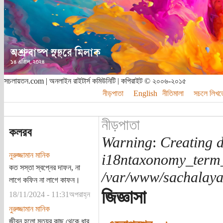
সচলায়তন.com | অনলাইন রাইটার্স কমিউনিটি | কপিরাইট © ২০০৬-২০১৫
নীড়পাতা
English
নীতিমালা
সচলে লিখত
নীড়পাতা
কলরব
Warning
:
Creating d
নুরুজ্জামান মানিক
i18ntaxonomy_term
কত সস্তা স্বপ্নের দাফন, না
/var/www/sachalayat
লাগে কফিন না লাগে কাফন।
জিজ্ঞাসা
18/11/2024 - 11:31অপরাহ্ন
নুরুজ্জামান মানিক
জীবন হলো মৃত্যুর কাছ থেকে ধার