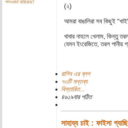
পাসওয়ার্ড হারিয়েছে?
(২)
আমরা বাঙালিরা সব কিছুই "খা
খাবার নাহলে খেলাম, কিন্তু তর
যেমন ইংরেজিতে, তরল পানীয় গ্
রাগিব এর ব্লগ
৭৩টি মন্তব্য
বিস্তারিত...
৪৬১৯বার পঠিত
সাহায্য চাই : ফাইসা গ্যাছি