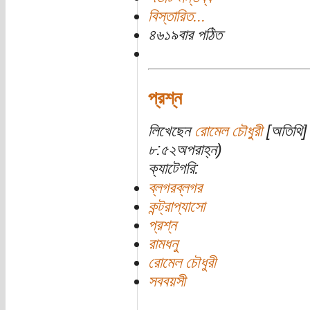
বিস্তারিত...
৪৬১৯বার পঠিত
প্রশ্ন
লিখেছেন
রোমেল চৌধুরী
[অতিথি] 
৮:৫২অপরাহ্ন)
ক্যাটেগরি:
ব্লগরব্লগর
কন্ট্রাপ্যাসো
প্রশ্ন
রামধনু
রোমেল চৌধুরী
সববয়সী