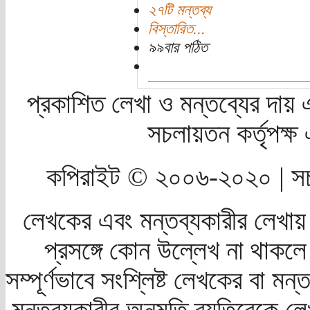
২৭টি মন্তব্য
বিস্তারিত...
৯৯বার পঠিত
প্রকাশিত লেখা ও মন্তব্যের দায় 
সচলায়তন কর্তৃপক্
কপিরাইট © ২০০৬-২০২০ | সচ
লেখকের এবং মন্তব্যকারীর লেখায়
প্রসঙ্গে কোন উল্লেখ না থাকলে স
সম্পূর্ণভাবে সংশ্লিষ্ট লেখকের বা মন
মন্তব্যকারীর অনুমতি ব্যতিরেকে লে