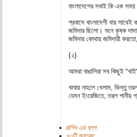
বাংলাদেশের সবাই কি এক সময়
প্রবাসে বাংলাদেশী যার সাথেই 
জমিদার ছিলো। শুনে কৃষক দাদার
জমিদার কোথায় জমিদারী করতো,
(২)
আমরা বাঙালিরা সব কিছুই "খা
খাবার নাহলে খেলাম, কিন্তু তর
যেমন ইংরেজিতে, তরল পানীয় গ্
রাগিব এর ব্লগ
৭৩টি মন্তব্য