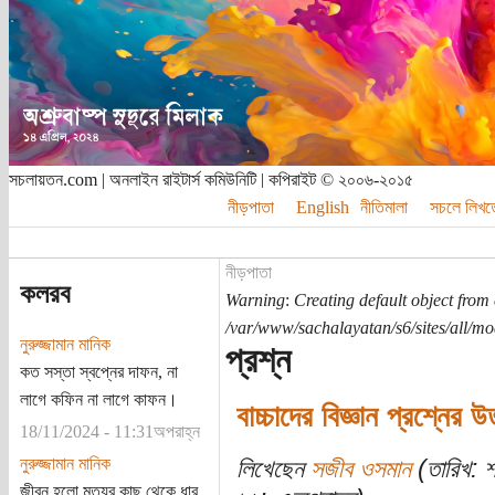
সচলায়তন.com | অনলাইন রাইটার্স কমিউনিটি | কপিরাইট © ২০০৬-২০১৫
নীড়পাতা
English
নীতিমালা
সচলে লিখত
নীড়পাতা
কলরব
Warning
:
Creating default object from
/var/www/sachalayatan/s6/sites/all/m
নুরুজ্জামান মানিক
প্রশ্ন
কত সস্তা স্বপ্নের দাফন, না
লাগে কফিন না লাগে কাফন।
বাচ্চাদের বিজ্ঞান প্রশ্নের উ
18/11/2024 - 11:31অপরাহ্ন
নুরুজ্জামান মানিক
লিখেছেন
সজীব ওসমান
(তারিখ: 
জীবন হলো মৃত্যুর কাছ থেকে ধার