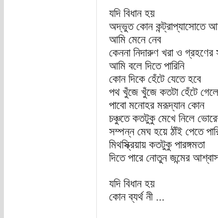
যদি বিধান হয়
অদ্ভুত কোন কন্ট্রাপ্যাসোতে
আমি মেনে নেব
কেননা নিদারুণ খরা ও গ্রহণের
আমি বলে দিতে পারিনি
কোন দিকে হেঁটে যেতে হবে
পথ খুঁজে খুঁজে কতটা হেঁটে গেল
পাবো মনোহর মরূদ্যান কোন
চঞ্চুতে কতটুকু মেখে নিলে ভোরে
সম্পন্ন মেঘ হয়ে ঠাঁই পেতে প
মিথস্ক্রিয়ায় কতটুকু পারঙ্গমতা
দিতে পারে নোতুন জন্মের আশ্ব
যদি বিধান হয়
কোন ব্যর্থ নী ...