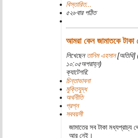
বিস্তারিত...
৫২৮বার পঠিত
আমরা কেন জামাতকে টাকা
লিখেছেন
তানিম এহসান
[অতিথি] 
১০:০৫অপরাহ্ন)
ক্যাটেগরি:
চিন্তাভাবনা
মুক্তিযুদ্ধ
অর্থনীতি
প্রশ্ন
সববয়সী
জামাতের সব টাকা মধ্যপ্রাচ্য
আর নেই।