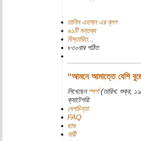
তানিম এহসান এর ব্লগ
৬১টি মন্তব্য
বিস্তারিত...
৮৩০বার পঠিত
“আমনে আমাত্তে বেশি বু
লিখেছেন
স্পর্শ
(তারিখ: শুক্র, ১১
ক্যাটেগরি:
দেশচিন্তা
FAQ
ছাগু
নারী