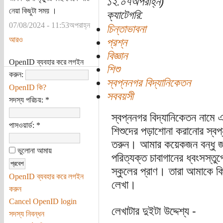
১২:০৭অপরাহ্ন)
নেয়া কিছুটা সময় ।
ক্যাটেগরি:
07/08/2024 - 11:53অপরাহ্ন
চিন্তাভাবনা
আরও
প্রশ্ন
বিজ্ঞান
OpenID ব্যবহার করে লগইন
শিশু
করুন:
স্বপ্ননগর বিদ্যানিকেতন
OpenID কি?
সববয়সী
সদস্য পরিচয়:
*
স্বপ্ননগর বিদ্যানিকেতন নামে 
পাসওয়ার্ড:
*
শিশুদের পড়াশোনা করানোর স্বপ্
তরুন। আমার কয়েকজন বন্ধু জ
ভুলোনা আমায়
পরিত্যক্ত চাবাগানের ধ্বংসস্ত
স্কুলের প্রাণ। তারা আমাকে কি
OpenID ব্যবহার করে লগইন
লেখা।
করুন
Cancel OpenID login
লেখাটার দুইটা উদ্দেশ্য -
সদস্য নিবন্ধন