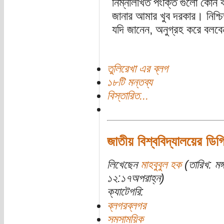
নিম্নলিখিত পংক্তি গুলো কোন 
জানার আমার খুব দরকার। নিশ্চ
যদি জানেন, অনুগ্রহ করে বলব
তুলিরেখা এর ব্লগ
১৮টি মন্তব্য
বিস্তারিত...
জাতীয় বিশ্ববিদ্যালয়ের ডিগ
লিখেছেন
মাহবুবুল হক
(তারিখ: মঙ
১২:১৭অপরাহ্ন)
ক্যাটেগরি:
ব্লগরব্লগর
সমসাময়িক