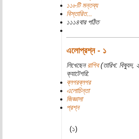
১১৮টি মন্তব্য
বিস্তারিত...
১১১৪বার পঠিত
এলোপ্রশ্ন - ১
লিখেছেন
রাগিব
(তারিখ: বিষ্যুদ, 
ক্যাটেগরি:
ব্লগরব্লগর
এলোচিন্তা
জিজ্ঞাসা
প্রশ্ন
(১)