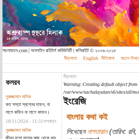
সচলায়তন.com | অনলাইন রাইটার্স কমিউনিটি | কপিরাইট © ২০০৬-২০১৫
নীড়পাতা
English
নীতিমালা
সচলে লিখত
নীড়পাতা
কলরব
Warning
:
Creating default object from
/var/www/sachalayatan/s6/sites/all/m
নুরুজ্জামান মানিক
ইংরেজি
কত সস্তা স্বপ্নের দাফন, না
লাগে কফিন না লাগে কাফন।
বাংলায় কথা কই
18/11/2024 - 11:31অপরাহ্ন
নুরুজ্জামান মানিক
লিখেছেন
নাশতারান
(তারিখ: রবি,
জীবন হলো মৃত্যুর কাছ থেকে ধার