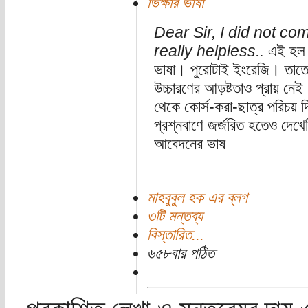
ভিক্ষার ভাষা
Dear Sir, I did not co
really helpless..
এই হল বা
ভাষা। পুরোটাই ইংরেজি। তাত
উচ্চারণের আড়ষ্টতাও প্রায় নেই
থেকে কোর্স-করা-ছাত্র পরিচয় দি
প্রশ্নবাণে জর্জরিত হতেও দেখ
আবেদনের ভাষ
মাহবুবুল হক এর ব্লগ
৩টি মন্তব্য
বিস্তারিত...
৬৫৮বার পঠিত