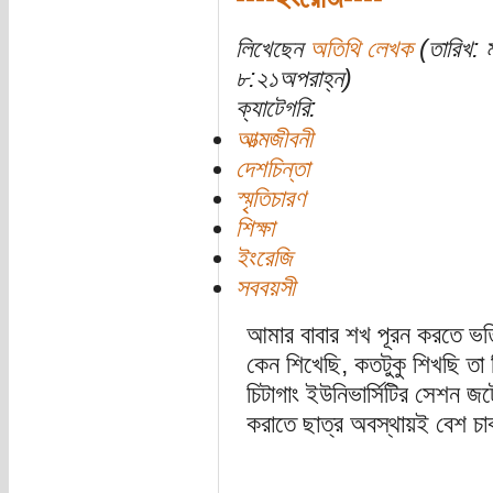
লিখেছেন
অতিথি লেখক
(তারিখ: 
৮:২১অপরাহ্ন)
ক্যাটেগরি:
আত্মজীবনী
দেশচিন্তা
স্মৃতিচারণ
শিক্ষা
ইংরেজি
সববয়সী
আমার বাবার শখ পূরন করতে ভর্
কেন শিখেছি, কতটুকু শিখছি তা
চিটাগাং ইউনিভার্সিটির সেশন জ
করাতে ছাত্র অবস্থায়ই বেশ চা