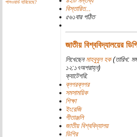
৯২টি মন্তব্য
পাসওয়ার্ড হারিয়েছে?
বিস্তারিত...
৫৬১বার পঠিত
জাতীয় বিশ্ববিদ্যালয়ের ডিগ
লিখেছেন
মাহবুবুল হক
(তারিখ: মঙ
১২:১৭অপরাহ্ন)
ক্যাটেগরি:
ব্লগরব্লগর
সমসাময়িক
শিক্ষা
ইংরেজি
গীতাঞ্জলি
জাতীয় বিশ্ববিদ্যালয়
ডিগ্রি