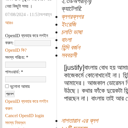
২:৩৯অপরাহ্ন)
নেয়া কিছুটা সময় ।
ক্যাটেগরি:
07/08/2024 - 11:53অপরাহ্ন
ব্লগরব্লগর
আরও
ইংরেজি
চলতি ভাষা
OpenID ব্যবহার করে লগইন
বাংলা
করুন:
হিন্দি বর্জন
OpenID কি?
সববয়সী
সদস্য পরিচয়:
*
[justify]বাংলায় বোধ হয় আমা
পাসওয়ার্ড:
*
কাজেকর্মে কোনোখানেই না। হি
আমাদের। আজকাল ডোরেমন শিশুরা
ভুলোনা আমায়
উঠছে। কথার ফাঁকে দুয়েকটা হিন
পারছেন না। বাংলায় তাই আর প
OpenID ব্যবহার করে লগইন
করুন
Cancel OpenID login
নাশতারান এর ব্লগ
সদস্য নিবন্ধন