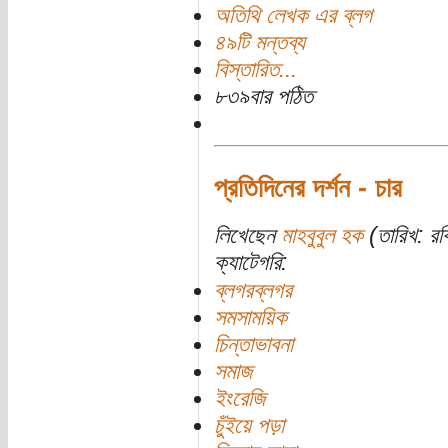
অতিথি লেখক এর ব্লগ
৪৯টি মন্তব্য
বিস্তারিত...
৮৩৯বার পঠিত
প্রতিদিনের দর্শন - চার
লিখেছেন
মাহবুবুল হক
(তারিখ: রবি
ক্যাটেগরি:
ব্লগরব্লগর
সমসাময়িক
চিন্তাভাবনা
সমাজ
ইংরেজি
চুঁইয়ে পড়া