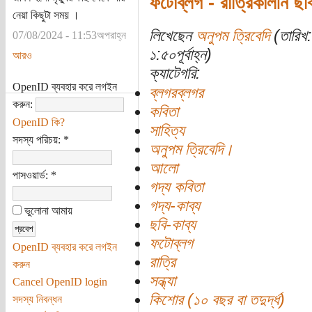
ফটোব্লগ - রাত্রিকালীন ছবি
নেয়া কিছুটা সময় ।
লিখেছেন
অনুপম ত্রিবেদি
(তারিখ:
07/08/2024 - 11:53অপরাহ্ন
১:৫০পূর্বাহ্ন)
আরও
ক্যাটেগরি:
OpenID ব্যবহার করে লগইন
ব্লগরব্লগর
করুন:
কবিতা
OpenID কি?
সাহিত্য
সদস্য পরিচয়:
*
অনুপম ত্রিবেদি।
আলো
পাসওয়ার্ড:
*
গদ্য কবিতা
গদ্য-কাব্য
ভুলোনা আমায়
ছবি-কাব্য
ফটোব্লগ
OpenID ব্যবহার করে লগইন
রাত্রি
করুন
সন্ধ্যা
Cancel OpenID login
কিশোর (১০ বছর বা তদুর্দ্ধ)
সদস্য নিবন্ধন