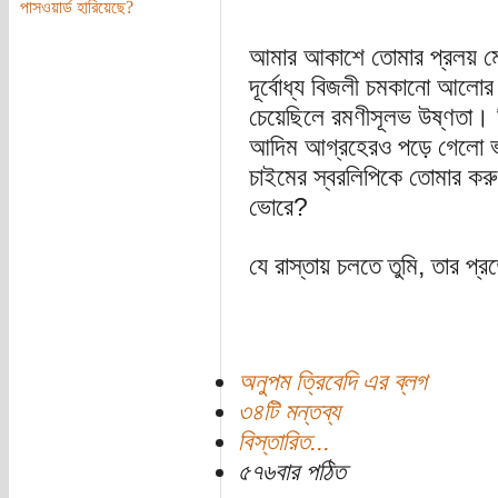
পাসওয়ার্ড হারিয়েছে?
আমার আকাশে তোমার প্রলয় মে
দূর্বোধ্য বিজলী চমকানো আলোর 
চেয়েছিলে রমণীসূলভ উষ্ণতা। ক
আদিম আগ্রহেরও পড়ে গেলো ভাট
চাইমের স্বরলিপিকে তোমার করুণ
ভোরে?
যে রাস্তায় চলতে তুমি, তার প্র
অনুপম ত্রিবেদি এর ব্লগ
৩৪টি মন্তব্য
বিস্তারিত...
৫৭৬বার পঠিত