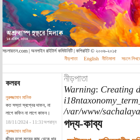
সচলায়তন.com | অনলাইন রাইটার্স কমিউনিটি | কপিরাইট © ২০০৬-২০১৫
নীড়পাতা
English
নীতিমালা
সচলে লিখত
নীড়পাতা
কলরব
Warning
:
Creating d
নুরুজ্জামান মানিক
i18ntaxonomy_term
কত সস্তা স্বপ্নের দাফন, না
/var/www/sachalayat
লাগে কফিন না লাগে কাফন।
গদ্য-কাব্য
18/11/2024 - 11:31অপরাহ্ন
নুরুজ্জামান মানিক
জীবন হলো মৃত্যুর কাছ থেকে ধার