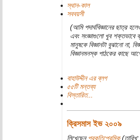
স্থান-কাল
সববয়সী
(আমি পদার্থবিজ্ঞানের ছাত্র হলেও
এবং সংজ্ঞাগুলো খুব শক্তভাবে ব
মানুষকে বিজ্ঞানটা বুঝানো না, বি
বিজ্ঞানমনস্ক পাঠকের কাছে আগেই 
বাহাউদ্দীন এর ব্লগ
৫৫টি মন্তব্য
বিস্তারিত...
ক্রিসমাস ইভ ২০০৯
লিখেছেন
প্রকৃতিপ্রেমিক
(তারিখ: