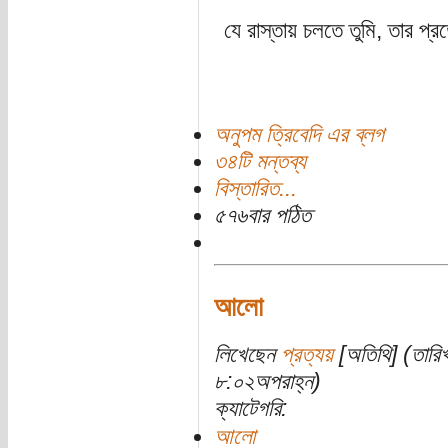
যে রাস্তায় চলতে তুমি, তার প্র
অনুপম ত্রিবেদি এর ব্লগ
৩৪টি মন্তব্য
বিস্তারিত...
৫৭৬বার পঠিত
আলো
লিখেছেন
প্রত্যয়
[অতিথি] (তারি
৮:০২অপরাহ্ন)
ক্যাটেগরি:
আলো