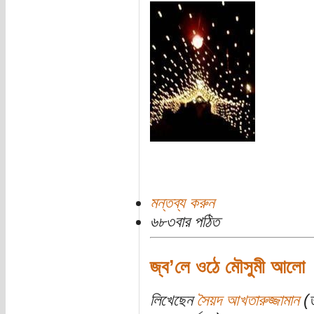
মন্তব্য করুন
৬৮৩বার পঠিত
জ্ব’লে ওঠে মৌসুমী আলো
লিখেছেন
সৈয়দ আখতারুজ্জামান
(ত