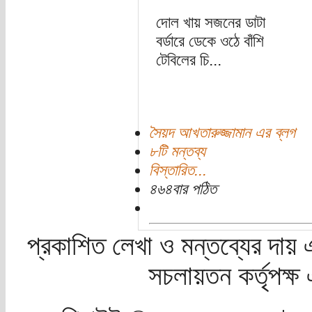
দোল খায় সজনের ডাটা
বর্ডারে ডেকে ওঠে বাঁশি
টেবিলের চি...
সৈয়দ আখতারুজ্জামান এর ব্লগ
৮টি মন্তব্য
বিস্তারিত...
৪৬৪বার পঠিত
প্রকাশিত লেখা ও মন্তব্যের দায় 
সচলায়তন কর্তৃপক্