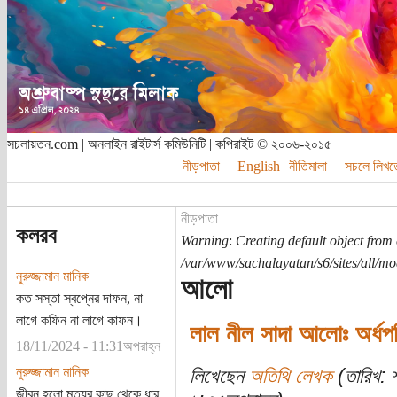
সচলায়তন.com | অনলাইন রাইটার্স কমিউনিটি | কপিরাইট © ২০০৬-২০১৫
নীড়পাতা
English
নীতিমালা
সচলে লিখত
নীড়পাতা
কলরব
Warning
:
Creating default object from
/var/www/sachalayatan/s6/sites/all/m
নুরুজ্জামান মানিক
আলো
কত সস্তা স্বপ্নের দাফন, না
লাগে কফিন না লাগে কাফন।
লাল নীল সাদা আলোঃ অর্ধপর
18/11/2024 - 11:31অপরাহ্ন
নুরুজ্জামান মানিক
লিখেছেন
অতিথি লেখক
(তারিখ: 
জীবন হলো মৃত্যুর কাছ থেকে ধার