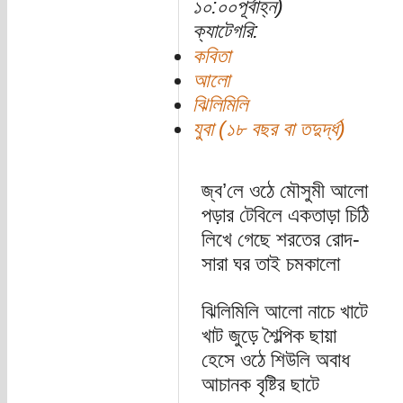
১০:০০পূর্বাহ্ন)
ক্যাটেগরি:
কবিতা
আলো
ঝিলিমিলি
যুবা (১৮ বছর বা তদুর্দ্ধ)
জ্ব’লে ওঠে মৌসুমী আলো
পড়ার টেবিলে একতাড়া চিঠি
লিখে গেছে শরতের রোদ-
সারা ঘর তাই চমকালো
ঝিলিমিলি আলো নাচে খাটে
খাট জুড়ে শৈল্পিক ছায়া
হেসে ওঠে শিউলি অবাধ
আচানক বৃষ্টির ছাটে