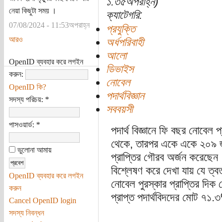
১:৩৫অপরাহ্ন)
নেয়া কিছুটা সময় ।
ক্যাটেগরি:
07/08/2024 - 11:53অপরাহ্ন
প্রযুক্তি
আরও
অর্ধপরিবাহী
আলো
OpenID ব্যবহার করে লগইন
ডিভাইস
করুন:
নোবেল
OpenID কি?
পদার্থবিজ্ঞান
সদস্য পরিচয়:
*
সববয়সী
পাসওয়ার্ড:
*
পদার্থ বিজ্ঞানে ফি বছর নোবেল
থেকে, তারপর একে একে ২০৯ জন পদ
ভুলোনা আমায়
প্রাপ্তির গৌরব অর্জন করেছেন 
বিশ্লেষণ করে দেখা যায় যে ত্বত
OpenID ব্যবহার করে লগইন
নোবেল পুরস্কার প্রাপ্তির দ
করুন
প্রাপ্ত পদার্থবিদদের মোট ৭১.
Cancel OpenID login
সদস্য নিবন্ধন