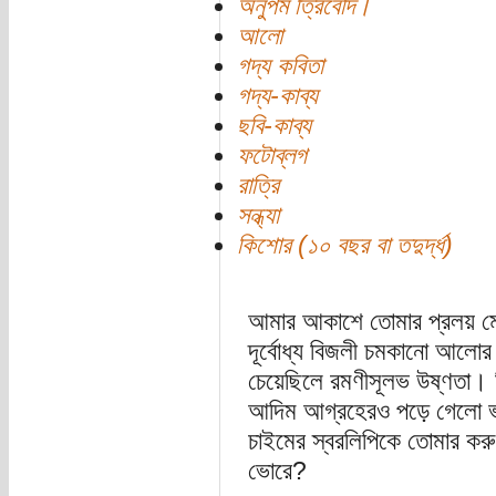
অনুপম ত্রিবেদি।
আলো
গদ্য কবিতা
গদ্য-কাব্য
ছবি-কাব্য
ফটোব্লগ
রাত্রি
সন্ধ্যা
কিশোর (১০ বছর বা তদুর্দ্ধ)
আমার আকাশে তোমার প্রলয় মে
দূর্বোধ্য বিজলী চমকানো আলোর 
চেয়েছিলে রমণীসূলভ উষ্ণতা। ক
আদিম আগ্রহেরও পড়ে গেলো ভাট
চাইমের স্বরলিপিকে তোমার করুণ
ভোরে?