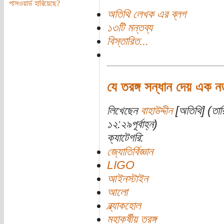
পাসওয়ার্ড হারিয়েছে?
অতিথি লেখক এর ব্লগ
১৩টি মন্তব্য
বিস্তারিত...
যে তরঙ্গ সন্ধান দেয় এক ন
লিখেছেন
বাহাউদ্দীন
[অতিথি] (তা
১২:২৯পূর্বাহ্ন)
ক্যাটেগরি:
জ্যোতির্বিজ্ঞান
LIGO
আইনস্টাইন
আলো
ব্ল্যাকহোল
মহাকর্ষীয় তরঙ্গ