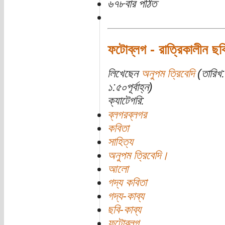
৬৭৮বার পঠিত
ফটোব্লগ - রাত্রিকালীন ছবি
লিখেছেন
অনুপম ত্রিবেদি
(তারিখ:
১:৫০পূর্বাহ্ন)
ক্যাটেগরি:
ব্লগরব্লগর
কবিতা
সাহিত্য
অনুপম ত্রিবেদি।
আলো
গদ্য কবিতা
গদ্য-কাব্য
ছবি-কাব্য
ফটোব্লগ