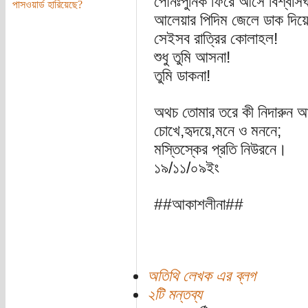
পৌনঃপুনিক ফিরে আসে বিশ্বাসঘা
পাসওয়ার্ড হারিয়েছে?
আলেয়ার পিদিম জেলে ডাক দিয়ে
সেইসব রাত্রির কোলাহল!
শুধু তুমি আসনা!
তুমি ডাকনা!
অথচ তোমার তরে কী নিদারুন আ
চোখে,হৃদয়ে,মনে ও মননে;
মস্তিস্কের প্রতি নিউরনে।
১৯/১১/০৯ইং
##আকাশলীনা##
অতিথি লেখক এর ব্লগ
২টি মন্তব্য