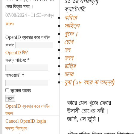
১০:০৫অপরাহ্ন)
নেয়া কিছুটা সময় ।
ক্যাটেগরি:
07/08/2024 - 11:53অপরাহ্ন
কবিতা
আরও
সাহিত্য
খুজে।
OpenID ব্যবহার করে লগইন
চোখ
করুন:
মন
OpenID কি?
মনন
সদস্য পরিচয়:
*
রাত্রি
হৃদয়
পাসওয়ার্ড:
*
যুবা (১৮ বছর বা তদুর্দ্ধ)
ভুলোনা আমায়
কারে যেন খুজে ফেরে
OpenID ব্যবহার করে লগইন
উদাসী চোখের নদী।
করুন
জানি, সে তুমি।
Cancel OpenID login
সদস্য নিবন্ধন