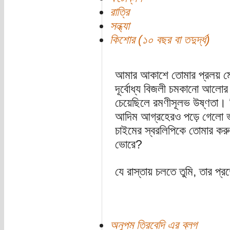
রাত্রি
সন্ধ্যা
কিশোর (১০ বছর বা তদুর্দ্ধ)
আমার আকাশে তোমার প্রলয় মে
দূর্বোধ্য বিজলী চমকানো আলোর 
চেয়েছিলে রমণীসূলভ উষ্ণতা। ক
আদিম আগ্রহেরও পড়ে গেলো ভাট
চাইমের স্বরলিপিকে তোমার করুণ
ভোরে?
যে রাস্তায় চলতে তুমি, তার প্র
অনুপম ত্রিবেদি এর ব্লগ