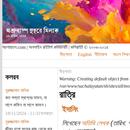
সচলায়তন.com | অনলাইন রাইটার্স কমিউনিটি | কপিরাইট © ২০০৬-২০১৫
নীড়পাতা
English
নীতিমালা
সচলে লিখত
নীড়পাতা
কলরব
Warning
:
Creating default object from
/var/www/sachalayatan/s6/sites/all/m
নুরুজ্জামান মানিক
রাত্রি
কত সস্তা স্বপ্নের দাফন, না
লাগে কফিন না লাগে কাফন।
ইদানিং
18/11/2024 - 11:31অপরাহ্ন
নুরুজ্জামান মানিক
লিখেছেন
অতিথি লেখক
(তারিখ: 
জীবন হলো মৃত্যুর কাছ থেকে ধার