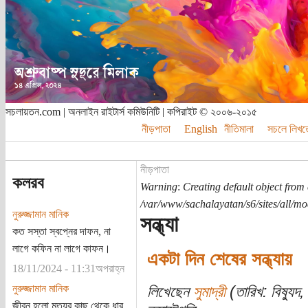
সচলায়তন.com | অনলাইন রাইটার্স কমিউনিটি | কপিরাইট © ২০০৬-২০১৫
নীড়পাতা
English
নীতিমালা
সচলে লিখত
নীড়পাতা
কলরব
Warning
:
Creating default object from
/var/www/sachalayatan/s6/sites/all/m
নুরুজ্জামান মানিক
সন্ধ্যা
কত সস্তা স্বপ্নের দাফন, না
লাগে কফিন না লাগে কাফন।
একটা দিন শেষের সন্ধ্যায়
18/11/2024 - 11:31অপরাহ্ন
নুরুজ্জামান মানিক
লিখেছেন
সুমাদ্রী
(তারিখ: বিষ্যুদ
জীবন হলো মৃত্যুর কাছ থেকে ধার