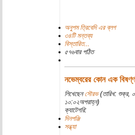
অনুপম ত্রিবেদি এর ব্লগ
৩৪টি মন্তব্য
বিস্তারিত...
৫৭৬বার পঠিত
নভেম্বরের কোন এক বিষণ্ণ স
লিখেছেন
সৌরভ
(তারিখ: শুক্র,
১০:০২অপরাহ্ন)
ক্যাটেগরি:
দিনপঞ্জি
সন্ধ্যা