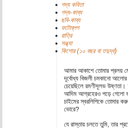
গদ্য কবিতা
গদ্য-কাব্য
ছবি-কাব্য
ফটোব্লগ
রাত্রি
সন্ধ্যা
কিশোর (১০ বছর বা তদুর্দ্ধ)
আমার আকাশে তোমার প্রলয় মে
দূর্বোধ্য বিজলী চমকানো আলোর 
চেয়েছিলে রমণীসূলভ উষ্ণতা। ক
আদিম আগ্রহেরও পড়ে গেলো ভাট
চাইমের স্বরলিপিকে তোমার করুণ
ভোরে?
যে রাস্তায় চলতে তুমি, তার প্র