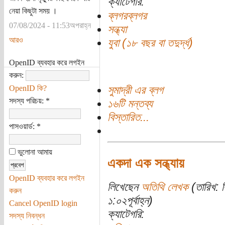
ক্যাটেগরি:
নেয়া কিছুটা সময় ।
ব্লগরব্লগর
07/08/2024 - 11:53অপরাহ্ন
সন্ধ্যা
আরও
যুবা (১৮ বছর বা তদুর্দ্ধ)
OpenID ব্যবহার করে লগইন
করুন:
OpenID কি?
সুমাদ্রী এর ব্লগ
সদস্য পরিচয়:
*
১৬টি মন্তব্য
বিস্তারিত...
পাসওয়ার্ড:
*
ভুলোনা আমায়
একদা এক সন্ধ্যায়
OpenID ব্যবহার করে লগইন
লিখেছেন
অতিথি লেখক
(তারিখ: ব
করুন
১:০২পূর্বাহ্ন)
Cancel OpenID login
ক্যাটেগরি:
সদস্য নিবন্ধন