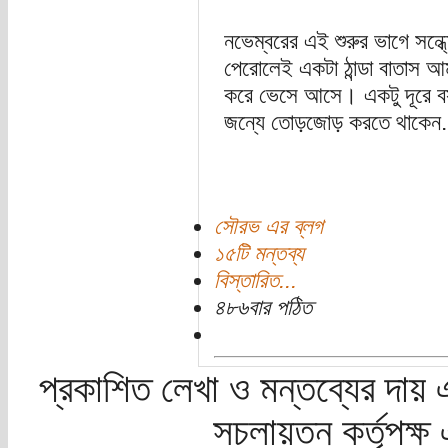
নভেম্বরের এই শুরুর ভাগে সন্ধ
পেরোলেই একটা ঠান্ডা বাতাস আম
করে ভেসে আসে। একটু দূরে বসা 
জন্যে তোড়জোড় করতে থাকেন.
সৌরভ এর ব্লগ
১৫টি মন্তব্য
বিস্তারিত...
৪৮৬বার পঠিত
প্রকাশিত লেখা ও মন্তব্যের দায় 
সচলায়তন কর্তৃপক্