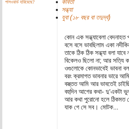
কবিতা
পাসওয়ার্ড হারিয়েছে?
সন্ধ্যা
যুবা (১৮ বছর বা তদুর্দ্ধ)
কোন এক সন্ধ্যাবেলা বেদনাহত প
বসে বসে ভাবছিলাম একা নদীকিন
তাকে ঠিক ঠিক সন্ধ্যা বলা যাবে 
বিকেলও ছিলো না; আর সত্যি ক
ওগুলোকে কোনভাবেই ভাবনা বল
বরং ক্রমাগত ভাবনার ভারে আমি 
বস্ত্তত আমি আর ভাবতেই চাইছ
বহুদিন আগের কথা- দু’একটা ভ
আর কথা পুরোনো হলে ঠিকমত 
যাক গে সে সব। মোটক...