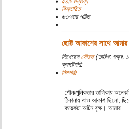
৫৪টি মন্তব্য
বিস্তারিত...
৬৩৭বার পঠিত
ছোট্ট আকাশের সাথে আমার বিচ
লিখেছেন
সৌরভ
(তারিখ: শুক্র,
ক্যাটেগরি:
দিনপঞ্জি
পৌনঃপুনিকতার তালিকায় অনেকদ
ঠিকানায় তাও আকাশ ছিলো, ছিলো
কয়েকটা অচিন বৃক্ষ। আমার...