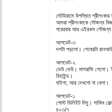
স্টেডিয়ামে উপস্থিত শ্রীলংকার
আমরা শ্রীলংকাকে সৌজন্য বিজ
পরেরবার আর এইরকম সৌজন্য 
আপডেট-৩
দশটা পড়লো। শেষেরটা রানআ
আপডেট-২
ভেউ ভেউ। মাশরাফি গেলো। ইন
বিহাইন্ড।
যাইগা, আর দেখপো না খেলা।
আপডেট-১
পোস্ট ডিলিইট দিমু। সাকিব ব
৪০৩/৭