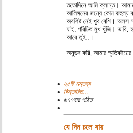
ততোদিনে আমি ক্লান্ত। আমার
আলিঙ্গনের জন্যে কোন বাহুল্
অবশিষ্ট নেই খুব বেশি। অলস সন
যাই, পরিচিত মুখ খুঁজি। ভাবি, 
আরে তুই..।
অনুভব করি, আমার স্মৃতিবইয়ের 
২৫টি মন্তব্য
বিস্তারিত...
৬৭৭বার পঠিত
যে দিন চলে যায়