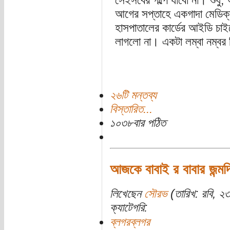
সেইসবের গল্পে যাবো না। শুধু,
আগের সপ্তাহে একগাদা মেডিক্য
হাসপাতালের কার্ডের আইডি চা
লাগলো না। একটা লম্বা নম্বর
২৬টি মন্তব্য
বিস্তারিত...
১০৩৮বার পঠিত
আজকে বাবাই র বাবার জন্মদ
লিখেছেন
সৌরভ
(তারিখ: রবি, ২৩
ক্যাটেগরি:
ব্লগরব্লগর