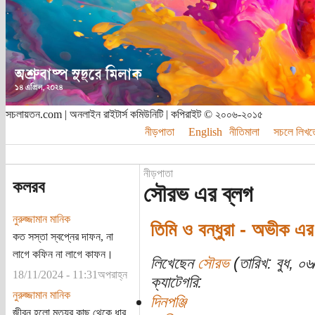
সচলায়তন.com | অনলাইন রাইটার্স কমিউনিটি | কপিরাইট © ২০০৬-২০১৫
নীড়পাতা
English
নীতিমালা
সচলে লিখত
নীড়পাতা
কলরব
সৌরভ এর ব্লগ
নুরুজ্জামান মানিক
তিমি ও বন্ধুরা - অভীক এর 
কত সস্তা স্বপ্নের দাফন, না
লাগে কফিন না লাগে কাফন।
লিখেছেন
সৌরভ
(তারিখ: বুধ, ০
18/11/2024 - 11:31অপরাহ্ন
ক্যাটেগরি:
নুরুজ্জামান মানিক
দিনপঞ্জি
জীবন হলো মৃত্যুর কাছ থেকে ধার