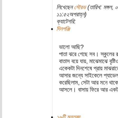
লিখেছেন
সৌরভ
(তারিখ: মঙ্গল,
১১:৫২অপরাহ্ন)
ক্যাটেগরি:
দিনপঞ্জি
ভালো আছি?
পাতা ঝরে গেছে সব। স্কুলের রা
বাতাস বয়ে যায়, মাঝেমাঝে বৃষ্টি
একেকটা দিনশেষে প্রায় মাঝরাতে
আসার জন্যে সাইকেলে প্যাডেল 
করেছিলাম, সেটা আর মনে থাকে
আসলে। বাসায় ফিরে আর একটা
১৬টি মন্তব্য