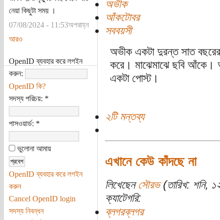
অভীক
নেয়া কিছুটা সময় ।
আঁকটোবর
07/08/2024 - 11:53অপরাহ্ন
সববয়সী
আরও
অভীক একটা দুরন্ত সাত বছরের 
OpenID ব্যবহার করে লগইন
করে। মাঝেমাঝে ছবি আঁকে। আ
করুন:
একটা পোস্ট।
OpenID কি?
সদস্য পরিচয়:
*
২টি মন্তব্য
পাসওয়ার্ড:
*
ভুলোনা আমায়
এখানে কেউ কাঁদছে না
OpenID ব্যবহার করে লগইন
লিখেছেন
সৌরভ
(তারিখ: শনি, ১
করুন
ক্যাটেগরি:
Cancel OpenID login
ব্লগরব্লগর
সদস্য নিবন্ধন