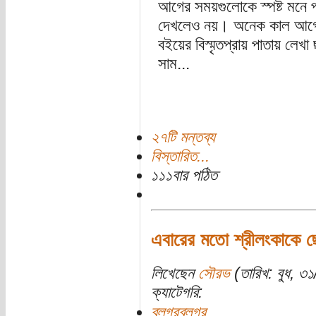
আগের সময়গুলোকে স্পষ্ট মনে 
দেখলেও নয়। অনেক কাল আগে প
বইয়ের বিস্মৃতপ্রায় পাতায় লে
সাম...
২৭টি মন্তব্য
বিস্তারিত...
১১১বার পঠিত
এবারের মতো শ্রীলংকাকে ছ
লিখেছেন
সৌরভ
(তারিখ: বুধ, ৩
ক্যাটেগরি:
ব্লগরব্লগর