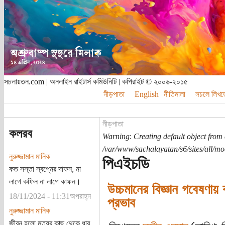
সচলায়তন.com | অনলাইন রাইটার্স কমিউনিটি | কপিরাইট © ২০০৬-২০১৫
নীড়পাতা
English
নীতিমালা
সচলে লিখত
নীড়পাতা
কলরব
Warning
:
Creating default object from
/var/www/sachalayatan/s6/sites/all/m
নুরুজ্জামান মানিক
পিএইচডি
কত সস্তা স্বপ্নের দাফন, না
লাগে কফিন না লাগে কাফন।
উচ্চমানের বিজ্ঞান গবেষণায
18/11/2024 - 11:31অপরাহ্ন
প্রভাব
নুরুজ্জামান মানিক
জীবন হলো মৃত্যুর কাছ থেকে ধার