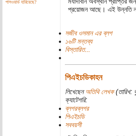
মর্যাদাবান অবস্থান প্রাপ্তির জ
পাসওয়ার্ড হারিয়েছে?
প্রয়োজন আছে। এই উন্নতি না 
সজীব ওসমান এর ব্লগ
১৬টি মন্তব্য
বিস্তারিত...
পিএইচডিকাহন
লিখেছেন
অতিথি লেখক
(তারিখ: 
ক্যাটেগরি:
ব্লগরব্লগর
পিএইচডি
সববয়সী