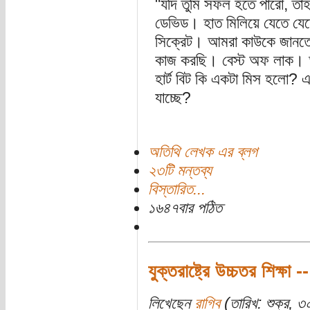
"যদি তুমি সফল হতে পারো, তাহ
ডেভিড। হাত মিলিয়ে যেতে যে
সিক্রেট। আমরা কাউকে জানতে 
কাজ করছি। বেস্ট অফ লাক। 
হার্ট বিট কি একটা মিস হলো?
যাচ্ছে?
অতিথি লেখক এর ব্লগ
২৩টি মন্তব্য
বিস্তারিত...
১৬৪৭বার পঠিত
যুক্তরাষ্ট্রে উচ্চতর শিক্ষা
লিখেছেন
রাগিব
(তারিখ: শুক্র, ৩