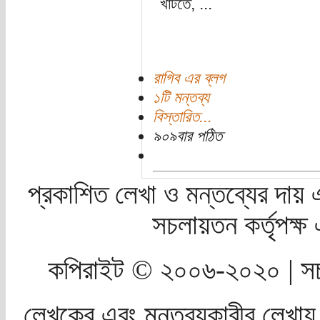
খাটতে, ...
রাগিব এর ব্লগ
১টি মন্তব্য
বিস্তারিত...
৯০৯বার পঠিত
প্রকাশিত লেখা ও মন্তব্যের দায় 
সচলায়তন কর্তৃপক্
কপিরাইট © ২০০৬-২০২০ | সচ
লেখকের এবং মন্তব্যকারীর লেখায়