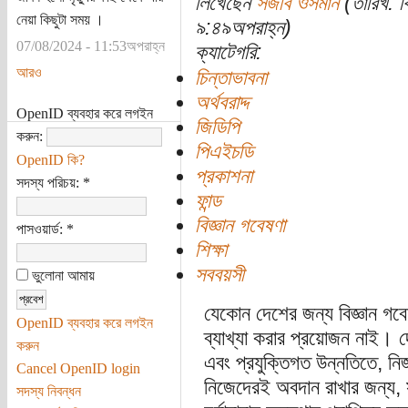
লিখেছেন
সজীব ওসমান
(তারিখ: ব
নেয়া কিছুটা সময় ।
৯:৪৯অপরাহ্ন)
07/08/2024 - 11:53অপরাহ্ন
ক্যাটেগরি:
আরও
চিন্তাভাবনা
অর্থবরাদ্দ
OpenID ব্যবহার করে লগইন
জিডিপি
করুন:
পিএইচডি
OpenID কি?
প্রকাশনা
সদস্য পরিচয়:
*
ফান্ড
বিজ্ঞান গবেষণা
পাসওয়ার্ড:
*
শিক্ষা
সববয়সী
ভুলোনা আমায়
যেকোন দেশের জন্য বিজ্ঞান গব
OpenID ব্যবহার করে লগইন
ব্যাখ্যা করার প্রয়োজন নাই। দে
করুন
এবং প্রযুক্তিগত উন্নতিতে, নি
Cancel OpenID login
নিজেদেরই অবদান রাখার জন্য, সর
সদস্য নিবন্ধন