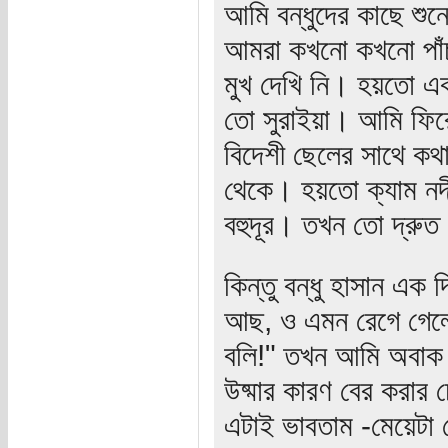
আমি বন্ধুদের কাছে শুনেছ
আমরা কখনো কখনো পাঁচ
মুখ দেখি নি। হয়তো এ
তো সুরাইয়া। আমি ফিরে
বিদেশী ছেলের সাথে কথা 
থেকে। হয়তো ক্যাম নদী
বহুদূর। তখন তো দ্রুত 
কিন্তু বন্ধু হাসান এ
আছ, ও এমন রেগে গেলো
বলি!" তখন আমি অবাক হ
উষ্মার কারণ বের করার 
এটাই ভাবতাম -মেয়েটা