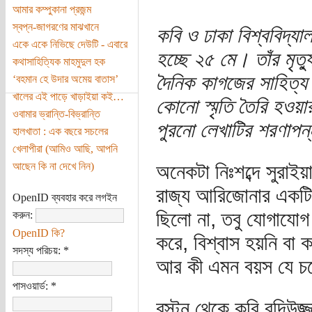
আমার কম্পুকানা প্রজন্ম
স্বপ্ন-জাগরণের মাঝখানে
কবি ও ঢাকা বিশ্ববিদ্যাল
একে একে নিভিছে দেউটি - এবারে
হচ্ছে ২৫ মে। তাঁর মৃত
কথাসাহিত্যিক মাহমুদুল হক
দৈনিক কাগজের সাহিত্য 
‘বহমান হে উদার অমেয় বাতাস’
খালের এই পাড়ে খাড়াইয়া কই…
কোনো স্মৃতি তৈরি হওয়
ওবামার ভ্রান্তি-বিভ্রান্তি
পুরনো লেখাটির শরণাপ
হালখাতা : এক বছরে সচলের
খেলাপীরা (আমিও আছি, আপনি
আছেন কি না দেখে নিন)
অনেকটা নিঃশব্দে সুরা
রাজ্য আরিজোনার একটি
OpenID ব্যবহার করে লগইন
ছিলো না, তবু যোগাযোগ
করুন:
OpenID কি?
করে, বিশ্বাস হয়নি ব
সদস্য পরিচয়:
*
আর কী এমন বয়স যে চ
পাসওয়ার্ড:
*
বস্টন থেকে কবি বদিউজ্