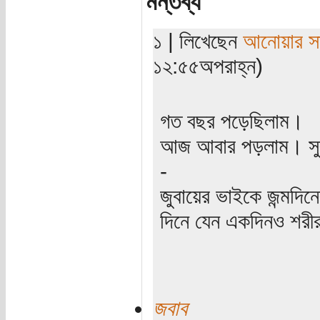
মন্তব্য
১ | লিখেছেন
আনোয়ার সা
১২:৫৫অপরাহ্ন)
গত বছর পড়েছিলাম।
আজ আবার পড়লাম। সুরা
-
জুবায়ের ভাইকে জন্মদিন
দিনে যেন একদিনও শরীর
জবাব