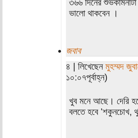
৩৬৬ দিনের শুভকামনাট
ভালো থাকবেন ।
জবাব
৪ | লিখেছেন
মুহম্মদ জুবা
১০:০৭পূর্বাহ্ন)
খুব মনে আছে। দেরি হল
বলতে হবে 'শকুনচোখ, থু