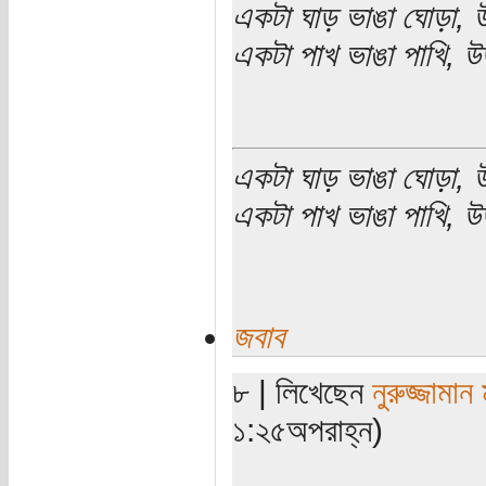
একটা ঘাড় ভাঙা ঘোড়া, উ
একটা পাখ ভাঙা পাখি, উ
একটা ঘাড় ভাঙা ঘোড়া, উ
একটা পাখ ভাঙা পাখি, উড
জবাব
৮ | লিখেছেন
নুরুজ্জামান
১:২৫অপরাহ্ন)