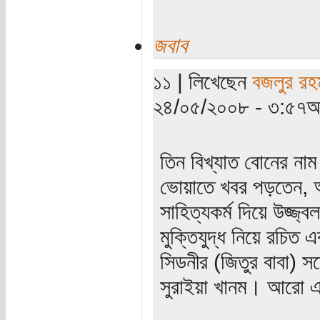
জবাব
১১ | লিখেছেন
বজলুর রহ
২৪/০৫/২০০৮ - ৩:৫৭অপ
তিন বিখ্যাত বোনের নাম
ভোয়াতে খবর পড়তেন, আর
সাহিত্যকর্ম দিয়ে উজ্জ
মুক্তিযুদ্ধ নিয়ে রচি
সিডনীর (জিতুর বাবা) 
সুরাইয়া খানম। আরো এক