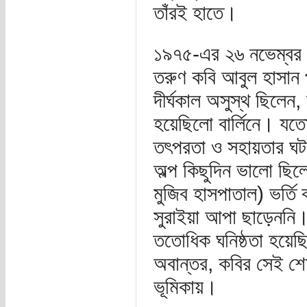
তাঁরই হাতে।
১৯৭৫-এর ২৬ নভেম্বর।
তরুণ কবি আবুল হাসান 
দীর্ঘকাল অসুস্থ ছিলেন
হয়েছিলো বার্লিনে। যত
তৎপরতা ও সহায়তার ঘট
অল্প কিছুদিন ভালো ছি
মুজিব হাসপাতাল) ভর্ত
সুরাইয়া আপা ছাড়েননি। 
ততোধিক ঘনিষ্ঠতা হয়েছি
অবান্তর, কবির সেই শে
ভূমিকায়।