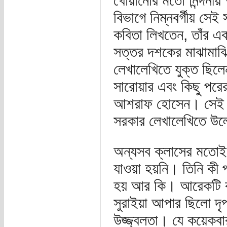
খোয়ানোর মতো নিন্দনীয়
বিভাগে নিম্নবর্গীয় সে
কবিতা লিখতেন, তাঁর একম
সত্তর দশকের মাঝামাঝি
লেখালেখিতে যুক্ত ছিলে
সারোয়ার এবং কিছু পরের
আশরাফ হোসেন। সেই সম
সরকার লেখালেখিতে উল
অন্যসব ক্লাসের মতোই
যাওয়া হয়নি। তিনি কী
হয় আর কি। আরেকটি কার
সুরাইয়া আপার ছিলো দৃপ্
উজ্জ্বলতা। যে কয়েকবা