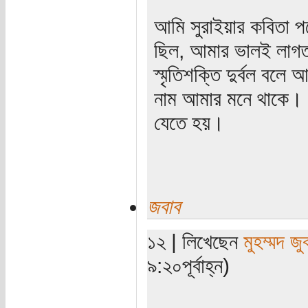
আমি সুরাইয়ার কবিতা প
ছিল, আমার ভালই লাগত,
স্মৃতিশক্তি দুর্বল ব
নাম আমার মনে থাকে। ন
যেতে হয়।
জবাব
১২ | লিখেছেন
মুহম্মদ জু
৯:২০পূর্বাহ্ন)