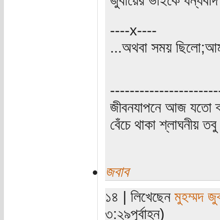
----x----
...অথবা সময় ছিলো;আম
----------------------
জীবনযাপনে আজ যতো ক্
বেঁচে থাকা শ্লাঘনীয় ত
জবাব
১৪ | লিখেছেন
মুহম্মদ জু
৩:২৯পূর্বাহ্ন)