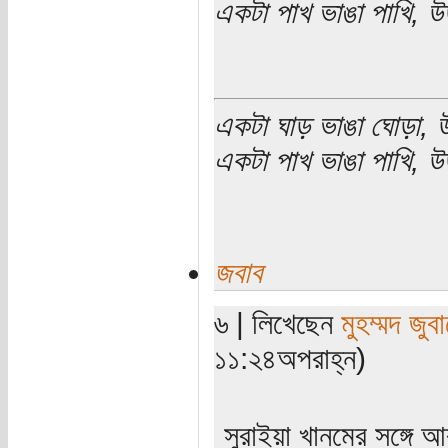
একটা পাখ ভাঙা পাখি, উ
একটা ঘাড় ভাঙা ঘোড়া, উ
একটা পাখ ভাঙা পাখি, উড
জবাব
৬ | লিখেছেন
মুহম্মদ জুবা
১১:২৪অপরাহ্ন)
সুরাইয়া খানমের সঙ্গে 