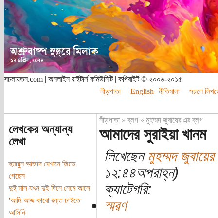
সচলায়তন.com | অনলাইন রাইটার্স কমিউনিটি | কপিরাইট © ২০০৬-২০১৫
নীড়পাতা
English
নীতিমালা
সচলে লিখত
নীড়পাতা
»
ব্লগ
»
মুহম্মদ জুবায়ের এর ব্লগ
লেখকের অন্যান্য
আমাদের সুরাইয়া খানম
লেখা
লিখেছেন
মুহম্মদ জুবায়ের
হুমায়ুন আজাদ যেখানে জিতে
১২:৪৪অপরাহ্ন)
গেছেন
ক্যাটেগরি:
দুই মাস যখন দুই দিনে নেমে আসে
'আমি আজ কারো রক্ত চাইতে
স্মরণ
আসিনি'