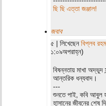
----------------------
ছি ছি এত্তা জঞ্জাল!
জবাব
৫ | লিখেছেন
বিপ্লব রহম
১:০৯অপরাহ্ন)
বিষন্নতায় মাখা অদ্ভুদ 
আন্তরিক ধন্যবাদ।
---
শুনতে পাই, কবি আবুল হ
হাসানের জীবনের শেষ দ