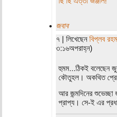
ছি ছি এত্তা জঞ্জাল!
জবাব
৭ | লিখেছেন
বিপ্লব রহম
৩:১৬অপরাহ্ন)
হুমম...ঠিকই বলেছেন 
কৌতুহল। অকথিত প্রে
আর জন্মদিনের শুভেচ্ছা 
প্রাপ্য। সে-ই এর প্র