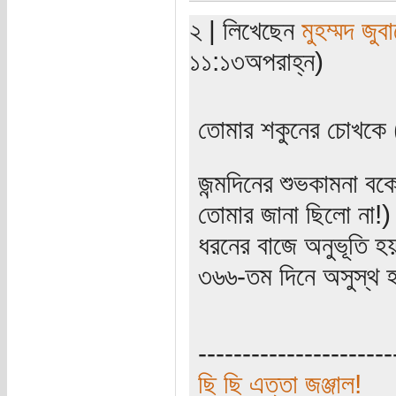
২ | লিখেছেন
মুহম্মদ জুবা
১১:১৩অপরাহ্ন)
তোমার শকুনের চোখকে 
জন্মদিনের শুভকামনা ব
তোমার জানা ছিলো না!)
ধরনের বাজে অনুভূতি হ
৩৬৬-তম দিনে অসুস্থ
----------------------
ছি ছি এত্তা জঞ্জাল!