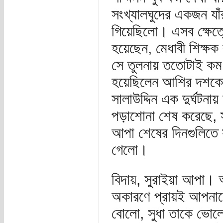
সংখ্যালঘুদের একজন যাঁর
গিয়েছিলো। এসব ক্ষেত্র
হয়েছেন, মেধাবী শিক্ষক
সে তুলনায় ততোটাই কম। 
হয়েছিলেন আশির দশকের 
সালাউদ্দিন এক দুর্ঘটনা
পড়াশোনা শেষ করেছে, স
আপা শেষের দিনগুলিতে স
গেলো।
বিদায়, সুরাইয়া আপা। আ
অকারণে প্রায়ই আপনা
বোলো, সুধা তাকে ভোলে