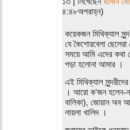
১৩ | লিখেছেন
হাসান ম
৪:৪৮অপরাহ্ন)
কয়েকজন মিথিক্যাল সু্ন
যে কৈশোরবেলা ছেলেরা যে
সময়ে আমি এদের কথা জ
পড়া হলোনা আমার ।
এই মিথিক্যাল সুন্দরীদে
। আরো ক'জন হলেন-নভেরা
বালিকা), জোয়ান অব আর
লায়লা খালিদ ।
জুবায়ের ভাইকে ধন্যবাদ