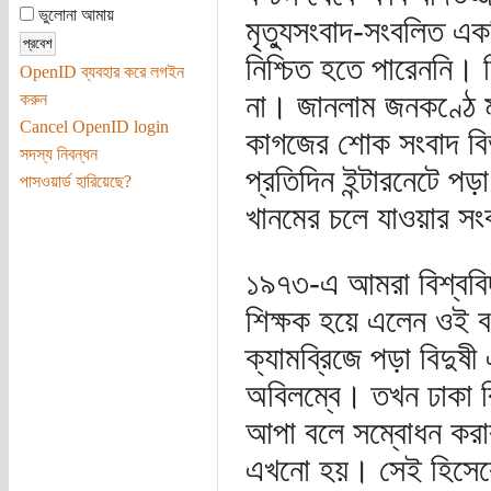
ভুলোনা আমায়
মৃত্যুসংবাদ-সংবলিত 
নিশ্চিত হতে পারেননি। 
OpenID ব্যবহার করে লগইন
না। জানলাম জনকণ্ঠে ম
করুন
Cancel OpenID login
কাগজের শোক সংবাদ বি
সদস্য নিবন্ধন
প্রতিদিন ইন্টারনেটে 
পাসওয়ার্ড হারিয়েছে?
খানমের চলে যাওয়ার সং
১৯৭৩-এ আমরা বিশ্ববিদ
শিক্ষক হয়ে এলেন ওই 
ক্যামব্রিজে পড়া বিদুষী
অবিলম্বে। তখন ঢাকা বি
আপা বলে সম্বোধন করা
এখনো হয়। সেই হিসেবে