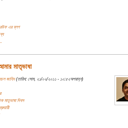
রউফ এর ব্লগ
ব্য
..
আমার মাতৃভাষা
সচল জাহিদ
(তারিখ: সোম, ২১/০২/২০১১ - ১০:৫২অপরাহ্ন)
র
িক মাতৃভাষা দিবস
রুয়ারী