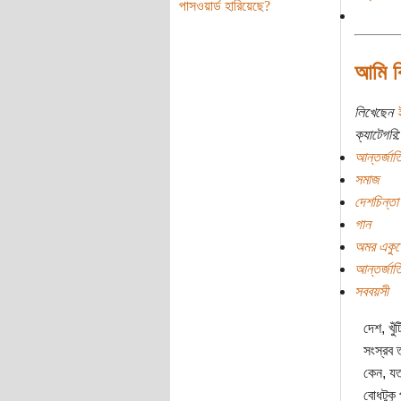
পাসওয়ার্ড হারিয়েছে?
আমি ক
লিখেছেন
ক্যাটেগরি:
আন্তর্জাত
সমাজ
দেশচিন্তা
গান
অমর একুশ
আন্তর্জাত
সববয়সী
দেশ, খু
সংস্রব ত
কেন, য
বোধটুকু