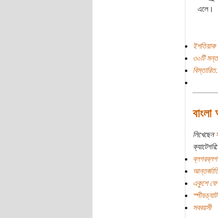
এলে।
ইশতিয়াক 
৩০টি মন্ত
বিস্তারিত.
বাংলা 
লিখেছেন
ক্যাটেগরি:
ব্লগরব্লগ
আন্তর্জাত
একুশে ফেব্
স্পীডচ্যাট
সববয়সী