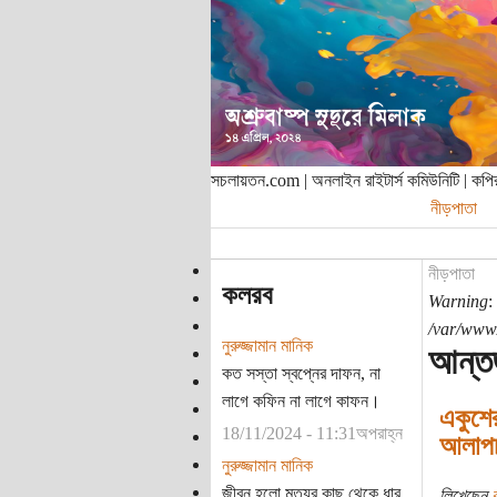
সচলায়তন.com | অনলাইন রাইটার্স কমিউনিটি | ক
নীড়পাতা
নীড়পাতা
কলরব
Warning
:
/var/www/
নুরুজ্জামান মানিক
আন্তর
কত সস্তা স্বপ্নের দাফন, না
লাগে কফিন না লাগে কাফন।
একুশের
18/11/2024 - 11:31অপরাহ্ন
আলাপচ
নুরুজ্জামান মানিক
জীবন হলো মৃত্যুর কাছ থেকে ধার
লিখেছেন