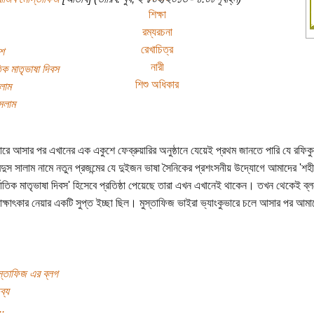
শিক্ষা
রম্যরচনা
রেখাচিত্র
ে
নারী
িক মাতৃভাষা দিবস
শিশু অধিকার
লাম
সলাম
ভারে আসার পর এখানের এক একুশে ফেব্রুয়ারির অনুষ্ঠানে যেয়েই প্রথম জানতে পারি যে রফি
ুস সালাম নামে নতুন প্রজন্মের যে দুইজন ভাষা সৈনিকের প্রশংসনীয় উদ্যোগে আমাদের 'শহী
জাতিক মাতৃভাষা দিবস' হিসেবে প্রতিষ্ঠা পেয়েছে তারা এখন এখানেই থাকেন। তখন থেকেই ব্
াক্ষাৎকার নেয়ার একটি সুপ্ত ইচ্ছা ছিল। মুস্তাফিজ ভাইরা ভ্যাংকুভারে চলে আসার পর আমা
স্তাফিজ এর ব্লগ
ব্য
..