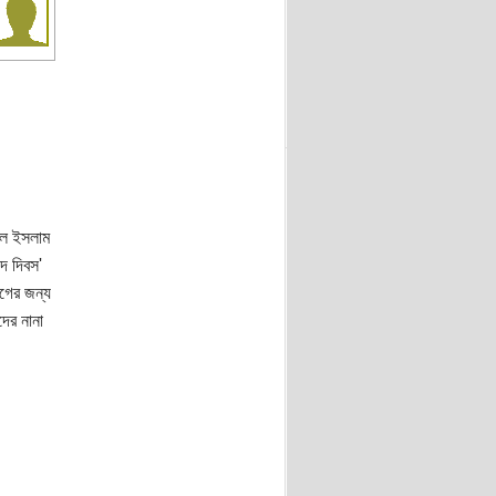
কুল ইসলাম
দ দিবস'
লগের জন্য
দের নানা