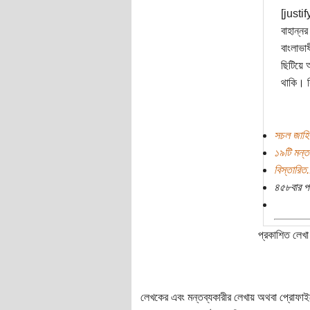
[justif
বাহান্ন
বাংলাভা
ছিটিয়ে আ
থাকি। ক
সচল জাহি
১৯টি মন্ত
বিস্তারিত.
৪৫৮বার প
প্রকাশিত লেখা 
লেখকের এবং মন্তব্যকারীর লেখায় অথবা প্রোফাইলে প