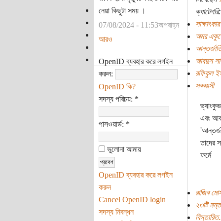
নেয়া কিছুটা সময় ।
ক্যাটেগরি:
সাক্ষাৎকার
07/08/2024 - 11:53অপরাহ্ন
অমর একুশ
আরও
আন্তর্জাত
আবদুস সা
OpenID ব্যবহার করে লগইন
রফিকুল ই
করুন:
সববয়সী
OpenID কি?
সদস্য পরিচয়:
*
ভ্যাংকু
এবং আবদ
পাসওয়ার্ড:
*
'আন্তর্
তাদের স
ভুলোনা আমায়
ফর্মে
OpenID ব্যবহার করে লগইন
করুন
রাজিব মো
Cancel OpenID login
২৩টি মন্ত
সদস্য নিবন্ধন
বিস্তারিত.