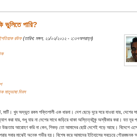
ি ভুলিতে পারি?
ইশতিয়াক রউফ
(তারিখ: মঙ্গল, ২১/০২/২০১২ - ২:৩৭অপরাহ্ন)
িক
ে
িক মাতৃভাষা দিবস
ঁটি, মাটি। খুব অদ্ভুত রকম শক্তিশালী এক ধারনা। দেশ ছেড়ে দূরে সরে যাওয়া যায়, দেশের 
্যাগ করা যায়, শুধু যায় না দেশের সাথে জড়িয়ে থাকা অস্তিত্বটুকু অস্বীকার করা। যত দূর পথ
ত উচ্চতায় আরোহণ করি না কেন, শিকড় তো আমাদের ছোট্ট দেশেই পড়ে আছে। বিদেশে এস
 প্রায় সবার মাঝেই অনেক গভীর হয়। বিশেষ করে আমাদের ইতিহাসের সবচেয়ে গৌরবজনক অ