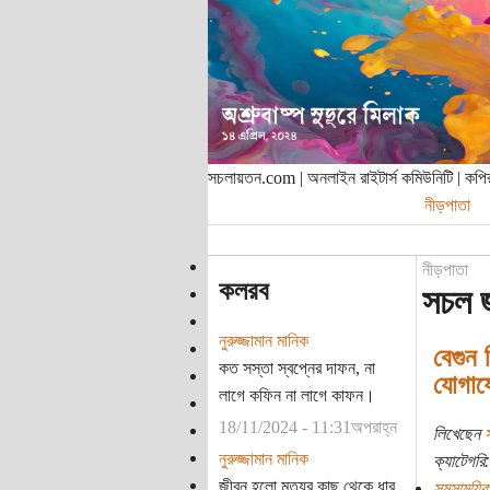
সচলায়তন.com | অনলাইন রাইটার্স কমিউনিটি | ক
নীড়পাতা
নীড়পাতা
কলরব
সচল জ
নুরুজ্জামান মানিক
বেগুন 
কত সস্তা স্বপ্নের দাফন, না
যোগায
লাগে কফিন না লাগে কাফন।
18/11/2024 - 11:31অপরাহ্ন
লিখেছেন
নুরুজ্জামান মানিক
ক্যাটেগরি:
জীবন হলো মৃত্যুর কাছ থেকে ধার
সমসাময়িক