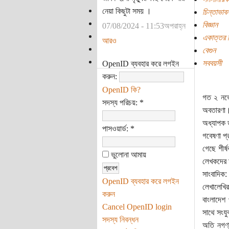
নেয়া কিছুটা সময় ।
চিন্তাভাবন
বিজ্ঞান
07/08/2024 - 11:53অপরাহ্ন
একাত্তর ট
আরও
বেগুন
সববয়সী
OpenID ব্যবহার করে লগইন
করুন:
OpenID কি?
গত ২ নভে
সদস্য পরিচয়:
*
অবতারণা। 
অধ্যাপক ড
পাসওয়ার্ড:
*
গবেষণা প্
গেছে শীর্
ভুলোনা আমায়
লেখকদের 
সাংবাদিক:
OpenID ব্যবহার করে লগইন
লেখালেখি
করুন
বাংলাদেশ
Cancel OpenID login
সাথে সংয
সদস্য নিবন্ধন
অতি নগণ্