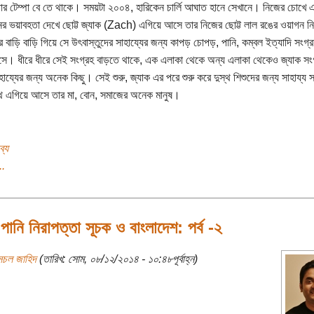
ার টেম্পা বে তে থাকে। সময়টা ২০০৪, হারিকেন চার্লি আঘাত হানে সেখানে। নিজের চোখে 
ের ভয়াবহতা দেখে ছোট্ট জ্যাক (Zach) এগিয়ে আসে তার নিজের ছোট্ট লাল রঙের ওয়াগন ন
 বাড়ি বাড়ি গিয়ে সে উৎবাস্তুদের সাহায্যের জন্য কাপড় চোপড়, পানি, কম্বল ইত্যাদি সংগ্
ে। ধীরে ধীরে সেই সংগ্রহ বাড়তে থাকে, এক এলাকা থেকে অন্য এলাকা থেকেও জ্যাক সং
হায্যের জন্য অনেক কিছু। সেই শুরু, জ্যাক এর পরে শুরু করে দুস্থ শিশুদের জন্য সাহায্য 
ে এগিয়ে আসে তার মা, বোন, সমাজের অনেক মানুষ।
ব্য
..
পানি নিরাপত্তা সূচক ও বাংলাদেশ: পর্ব -২
সচল জাহিদ
(তারিখ: সোম, ০৮/১২/২০১৪ - ১০:৪৮পূর্বাহ্ন)