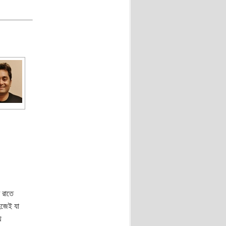
 রাতে
হজেই যা
ে