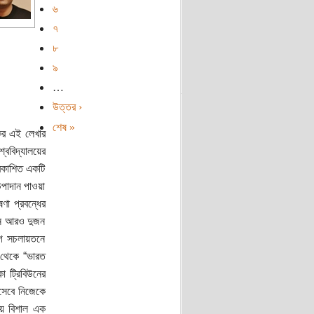
৬
৭
৮
৯
…
উত্তর ›
শেষ »
ের এই লেখার
্ববিদ্যালয়ের
্রকাশিত একটি
উপাদান পাওয়া
ণা প্রবন্ধের
েন আরও দুজন
্লগ সচলায়তনে
 থেকে “ভারত
 ট্রিবিউনের
সেবে নিজেকে
য়ে বিশাল এক