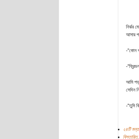
নির্ঝর 
আসার পর
-“কোন ব
-“ফ্রিন
আমি পড়া
সেদিন ন
-“তুমি ক
২৪টি মন্ত
বিস্তারিত.