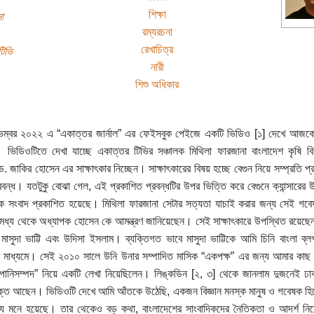
শিক্ষা
া
রম্যরচনা
রেখাচিত্র
িভি
নারী
শিশু অধিকার
ম্বর ২০২২ এ “একাত্তর জার্নাল” এর ফেইসবুক পেইজে একটি ভিডিও [১] দেখে আজক
ভিডিওটিতে দেখা যাচ্ছে একাত্তর টিভির সঞ্চালক মিথিলা ফারজানা বাংলাদেশ কৃষি বিশ
. জাকির হোসেন এর সাক্ষাৎকার নিচ্ছেন। সাক্ষাৎকারের বিষয় হচ্ছে বেগুন নিয়ে সম্প্রতি প
রবন্ধ। যতটুকু বোঝা গেল, এই প্রকাশিত প্রবন্ধটির উপর ভিত্তি করে বেগুনে ক্যান্সারের 
ষক সংবাদ প্রকাশিত হয়েছে। মিথিলা ফারজানা সেটার সত্যতা যাচাই করার জন্য সেই গবেষ
মধ্য থেকে অধ্যাপক হোসেন কে আমন্ত্রণ জানিয়েছেন। সেই সাক্ষাৎকারে উপস্থিত রয়েছ
 মাসুদা ভাট্টি এবং উদিসা ইসলাম। ব্যক্তিগত ভাবে মাসুদা ভাট্টিকে আমি চিনি বাংলা ব
র মাধ্যমে। সেই ২০১০ সালে উনি উনার সম্পাদিত মাসিক “একপক্ষ” এর জন্য আমার কাছ
 পানিসম্পদ” নিয়ে একটি লেখা নিয়েছিলেন। লিঙ্কডিন [২, ৩] থেকে জানলাম দুজনেই ঢাকা
ুক্ত আছেন। ভিডিওটি দেখে আমি আঁতকে উঠেছি, একজন বিজ্ঞান মনস্ক মানুষ ও গবেষক হি
য মনে হয়েছে। তার থেকেও বড় কথা, বাংলাদেশের সাংবাদিকদের নৈতিকতা ও আদর্শ নি