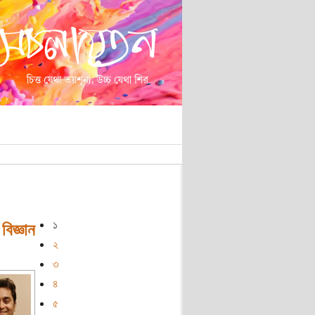
১
িজ্ঞান
২
৩
৪
৫