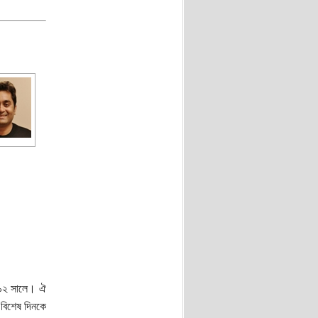
১৯৯২ সালে। ঐ
 বিশেষ দিনকে