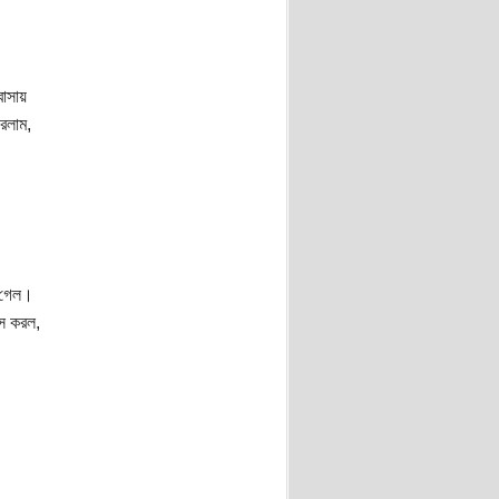
বাসায়
রলাম,
ে গেল।
েস করল,