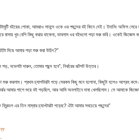
মোটামুটি বইয়ের পোকা, আমরাও সানন্দে ওকে ওর পছন্দের বই কিনে দেই। ইদানিং অফিস সেরে 
ে বাসায় খুব বেশি কিছু করার থাকেনা, ভাবলাম ওর বইগুলো পড়া শুরু করি। ওকেই জিজ্ঞেস ক
ইটা দিয়ে আমার পড়া শুরু করা উচিৎ?”
্ডল পড়, নভেলটা দারুন, তোমার পছন্দ হবে”, নির্ঝরের ঝটপট উত্তর।
 শুরু করলাম। প্রথম চ্যাপটারটা পড়ে সেরকম কিছু মনে হলোনা, কিছুটা হলেও আগ্রহ কম
ির্ঝর আমার পাশে শুয়ে বই পড়ছিল, আর আমি অনলাইনে দাবা খেলছিলাম। সে আমাকে জিজ্ঞ
ি ফ্রিন্ডল এর তিন নাম্বার চ্যাপ্টারটা পড়েছ? ঐটা আমার সবচেয়ে পছন্দের”
ব্য
..