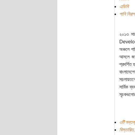
এডিবি
পানি নিরা
২০১৩ সাল
Develo
অঞ্চলে পা
আসলে জা
প্রদর্শিত
বাংলাদেশ
সচলায়তনে 
সার্বিক ব
সূচকগুলোর 
৩টি মন্তব্
বিস্তারিত.