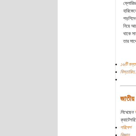
ফ্লোরিড
হারিকেন
পড়শিদের
নিয়ে আস
থাকে সা
তার সাথ
১৬টি মন্ত
বিস্তারিত.
জাতীয় 
লিখেছেন
ক্যাটেগরি:
পরিবেশ
বিজ্ঞান