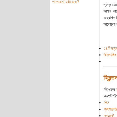
পাসওয়ার্ড হারিয়েছে?
প্রশ্ন জ
আমার কাছ
অধ্যাপক হ
আলোচনা কর
১৪টি মন্ত
বিস্তারিত.
ফ্রিন
লিখেছেন
ক্যাটেগরি:
শিশু
গ্রন্থালো
সববয়সী