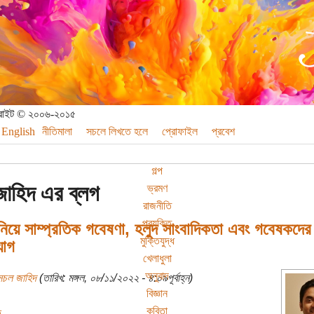
পিরাইট © ২০০৬-২০১৫
English
নীতিমালা
সচলে লিখতে হলে
প্রোফাইল
প্রবেশ
গল্প
াহিদ এর ব্লগ
ভ্রমণ
রাজনীতি
প্রযুক্তি
নিয়ে সাম্প্রতিক গবেষণা, হলুদ সাংবাদিকতা এবং গবেষকদের ব
মুক্তিযুদ্ধ
োগ
খেলাধুলা
অনুবাদ
সচল জাহিদ
(তারিখ: মঙ্গল, ০৮/১১/২০২২ - ৪:০৯পূর্বাহ্ন)
বিজ্ঞান
কবিতা