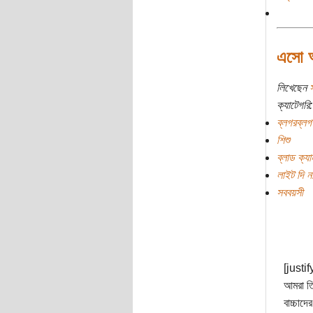
এসো 
লিখেছেন
ক্যাটেগরি:
ব্লগরব্লগ
শিশু
ব্লাড ক্যা
লাইট দি ন
সববয়সী
[justif
আমরা ত
বাচ্চাদ