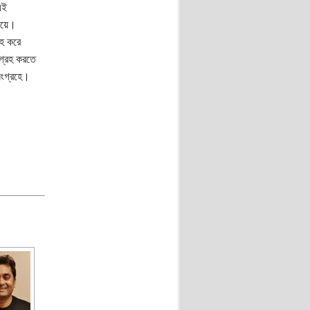
এই
িয়ে।
রহ করে
গ্রহ করতে
সংগ্রহে।