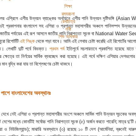
শিক্ষা
রম্যরচনা
ের এপ্রিলে এশীয় উন্নয়ন ব্যাঙ্কের অর্থায়নে এশীয় পানি উন্নয়ন দৃষ্টিভঙ্গি (
রেখাচিত্র
ই প্রকাশনায় বাংলাদেশ সহ এশিয়া ও প্রশান্ত মহাসাগরীয় অঞ্চলে পানিসম্পদ উন্নয়নের গ
নারী
 জাতীয় পর্যায়ের এই রূপ আসলে জাতীয় পানি নিরাপত্তা সূচক বা National Water Se
শিশু অধিকার
রো রিপোর্টটি
এই লিঙ্ক
থেকে পড়া যাবে। আমি এই লেখায় চেষ্টা করেছি এই রিপোর্টের আলোক
ে। লেখাটি দুটি পর্বে বিভক্ত।
প্রথম পর্ব
ইতিপূর্বে সচলায়তনে প্রকাশিত হয়েছে যাতে
র ক্ষেত্রে তা নির্ণয়ের সার্বিক ব্যবচ্ছেদ করা হয়েছে। এই পর্বে দক্ষিণ এশিয়ার দেশগুল
মান বৃদ্ধি করা যায় তা বিশ্লেষণের চেষ্টা থাকবে।
 পাশে বাংলাদেশের অবস্থানঃ
ে দেখে নেই এশিয়া ও প্রশান্ত মহাসাগরীয় অংশে অঞ্চলে সার্বিক পানি উন্নয়ন সূচকের অ
 দেশের মধ্যে কোনটিই সর্বোচ্চ পানি নিরাপত্তা সূচক (৫) অর্জন করতে পারেনি; মাত্র দু’টি 
িয়া ও নিউজিল্যান্ড); মাঝারি অবস্থানে (৩) রয়েছে ১০ টি দেশ (আর্মেনিয়া, ব্রুনেই দার