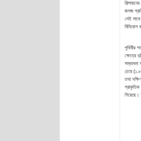
শিল্পায়ন
জলজ প্রান
সেই সাথে 
বিনিয়োগ ক
পৃথিবীর শ
ক্ষেত্রে 
সম্ভাবনা 
চেয়ে (১.৮
তথা দক্ষি
প্রাকৃতিক
গিয়েছে। ন