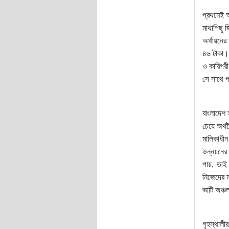
প্রথমেই আ
মাথাপিছু 
অর্থায়নের
৪৬ টাকা। 
ও কারিগরী
সে সাথে প
বাংলাদেশ 
চেয়ে অর্থ
মালিকাধীন
উন্নয়নের 
পায়, তাই
নিজেদের ম
ভাটি অঞ্
গৃহস্থালী