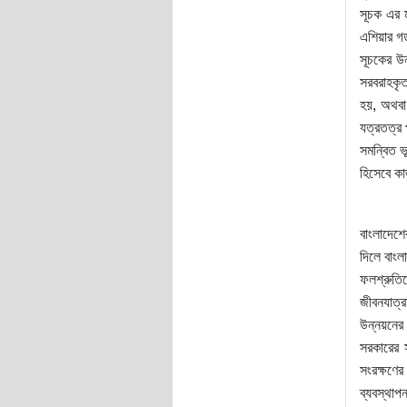
সূচক এর ম
এশিয়ার গড়
সূচকের উ
সরবরাহকৃ
হয়, অথবা 
যত্রতত্র 
সমন্বিত ভ
হিসেবে ক
বাংলাদেশে
দিলে বাংল
ফলশ্রুতিত
জীবনযাত্র
উন্নয়নের
সরকারের স
সংরক্ষণের
ব্যবস্থাপ