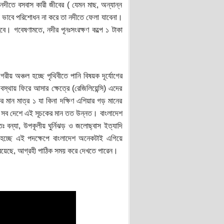
দীতে বসবাস কারী জীবের ( যেমন মাছ, অন্যান্ন
িক ভাবে পরিশোধন না করে তা নদীতে ফেলা যাবেনা।
বে। গবেষণামতে, নদীর পূনঃসংরক্ষণ কল্পে ১ টাকা
গরীয় অঞ্চল হচ্ছে পৃথিবীতে পানি বিষয়ক দূর্যোগের
বস্থায় ফিরে আসার ক্ষেত্রে (রেজিলিয়েন্সি) এদের
র মান মাত্র ১ যা কিনা দক্ষিণ এশিয়ার গড় মানের
েই সব দেশে এই সূচকের মান তত উন্নত। বাংলাদেশ
 বন্যা, উপকূলীয় ঘুর্নিঝড় ও জলোছ্বাস ইত্যাদি
ষয় হচ্ছে এই পদক্ষেপে বাংলাদেশ অনেকটাই এগিয়ে
ন রয়েছে, আগ্রহী পাঠিক সময় করে দেখতে পারেন।