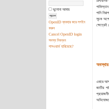
রিপাবলিক 
পাকিস্তান
ভুলোনা আমায়
পানি নিরা
সূচক অপেক
OpenID ব্যবহার করে লগইন
ক্ষেত্রেই
করুন
Cancel OpenID login
সদস্য নিবন্ধন
পাসওয়ার্ড হারিয়েছে?
অবস্থার
এবারে আসা
জাতীয় পান
প্রয়োজনীয়
অভিযোজনে