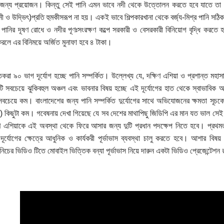
ের জন্য প্রয়োজন। কিন্তু সেই পানি এমন ভাবে নদী থেকে উত্তোলন করতে হবে যাতে তা ন
ী ও উদ্ভিৎ)প্রতি হুমকীসরূপ না হয়। একই ভাবে শিল্পকারখানা থেকে বর্জ্য-মিশ্র পানি সঠ
পানির দূষণ রোধে ও নদীর পূণঃসংরক্ষণ কল্পে সরকারী ও বেসরকারী বিনিয়োগ বৃদ্ধি করতে হ
রলে এর বিনিময়ে অর্জিত মুনাফা হবে ৪ টাকা।
তকরা ৯০ ভাগ দূর্যোগ হচ্ছে পানি সম্পর্কিত। উল্লেখ্য যে, দক্ষিণ এশিয়া ও প্রশান্ত মহাসা
দুটি সবচেয়ে ঝুকিবহুল অঞ্চল এবং ভাবনার বিষয় হচ্ছে এই দূর্যোগের হাত থেকে স্বাভাবিক অ
সবচেয়ে কম। বাংলাদেশের জন্য পানি সম্পর্কিত দুর্যোগের সাথে অভিযোজনের ক্ষমতা সূচকে
) কিছুটা কম। গবেষনায় দেখা গিয়েছে যে সব দেশের মাথাপিছু জিডিপি এর মান যত ভাল স
ণ এশিয়াকে এই অবস্থা থেকে ফিরে আসার জন্য দুটি প্রধান পদক্ষেপ নিতে হবে। প্রথমতঃ
 দূর্যোগের ক্ষেত্রে আধুনিক ও কার্যকরী পূর্ভাভাস ব্যবস্থা চালু করতে হবে। আশার বি
িচের ভিডিও টিতে মোবাইল ভিত্তিক বন্যা পূর্ভাভাস নিয়ে দারুন একটা ভিডিও প্রেজেন্টেশ