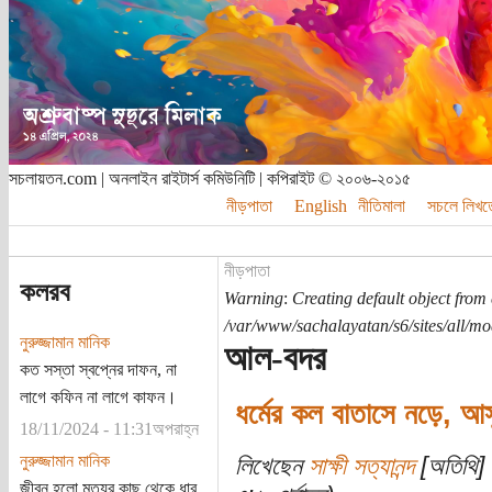
সচলায়তন.com | অনলাইন রাইটার্স কমিউনিটি | কপিরাইট © ২০০৬-২০১৫
নীড়পাতা
English
নীতিমালা
সচলে লিখত
নীড়পাতা
কলরব
Warning
:
Creating default object from
/var/www/sachalayatan/s6/sites/all/m
নুরুজ্জামান মানিক
আল-বদর
কত সস্তা স্বপ্নের দাফন, না
লাগে কফিন না লাগে কাফন।
ধর্মের কল বাতাসে নড়ে, আস
18/11/2024 - 11:31অপরাহ্ন
নুরুজ্জামান মানিক
লিখেছেন
সাক্ষী সত্যানন্দ
[অতিথি] 
জীবন হলো মৃত্যুর কাছ থেকে ধার