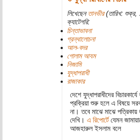
লিখেছেন
তানভীর
(তারিখ: শুক্র, 
ক্যাটেগরি:
চিন্তাভাবনা
গ্রন্থালোচনা
আল-বদর
গোলাম আযম
নিজামি
যুদ্ধাপরাধী
রাজাকার
দেশে যুদ্ধাপরাধীদের বিচারকার্য
প্রক্রিয়া শুরু হলে এ বিষয়ে সর
না। তবে মাঝে মাঝে পত্রিকায় জ
দেখি।
এ রিপোর্টে
যেমন জামায়া
আজহারুল ইসলাম বলে