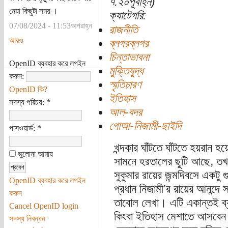
৭:২০পূর্বাহ্ন)
নেয়া কিছুটা সময় ।
ক্যাটেগরি:
07/08/2024 - 11:53অপরাহ্ন
রাজনীতি
আরও
ব্লগরব্লগর
চিন্তাভাবনা
OpenID ব্যবহার করে লগইন
মুক্তিযুদ্ধ
করুন:
স্মৃতিচারণ
OpenID কি?
ইতিহাস
সদস্য পরিচয়:
*
আল-বদর
গোআ-নিজামী-ছাইদি
পাসওয়ার্ড:
*
খন্দকার ঘাঁটতে ঘাঁটতে হয়রান 
ভুলোনা আমায়
সামনে হরতালের ছুটি আছে, 
সুকুমার রায়ের জন্মদিবসে একটু
OpenID ব্যবহার করে লগইন
প্রধান নিজামী’র রায়ের আনন্
করুন
তাবোল লেখা। এটি একান্তই ব্যাক
Cancel OpenID login
কিংবা ইতিহাস মেশাতে আসবেন 
সদস্য নিবন্ধন