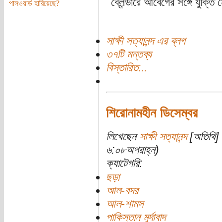
ব্লেন্ডারে আবেগের সঙ্গে যুক্তি
পাসওয়ার্ড হারিয়েছে?
সাক্ষী সত্যানন্দ এর ব্লগ
৩৭টি মন্তব্য
বিস্তারিত...
শিরোনামহীন ডিসেম্বর
লিখেছেন
সাক্ষী সত্যানন্দ
[অতিথি] 
৬:০৮অপরাহ্ন)
ক্যাটেগরি:
ছড়া
আল-বদর
আল-শামস
পাকিস্তান মুর্দাবাদ