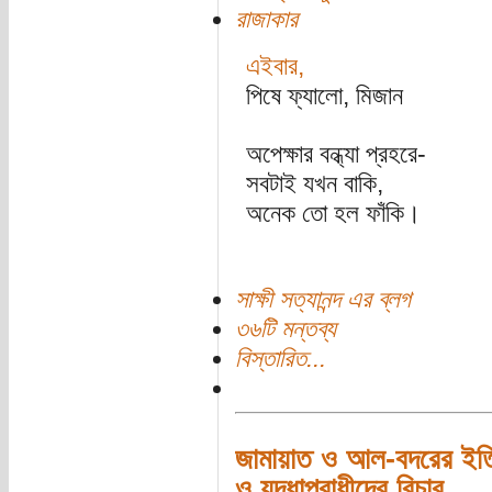
রাজাকার
এইবার,
পিষে ফ্যালো, মিজান
অপেক্ষার বন্ধ্যা প্রহরে-
সবটাই যখন বাকি,
অনেক তো হল ফাঁকি।
সাক্ষী সত্যানন্দ এর ব্লগ
৩৬টি মন্তব্য
বিস্তারিত...
জামায়াত ও আল-বদরের ইতি
ও যুদ্ধাপরাধীদের বিচার