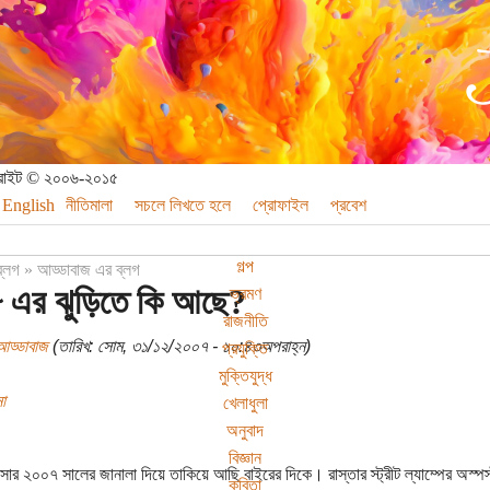
পিরাইট © ২০০৬-২০১৫
English
নীতিমালা
সচলে লিখতে হলে
প্রোফাইল
প্রবেশ
গল্প
ব্লগ
»
আড্ডাবাজ এর ব্লগ
 এর ঝুড়িতে কি আছে?
ভ্রমণ
রাজনীতি
আড্ডাবাজ
(তারিখ: সোম, ৩১/১২/২০০৭ - ১০:৪৩অপরাহ্ন)
প্রযুক্তি
মুক্তিযুদ্ধ
া
খেলাধুলা
অনুবাদ
বিজ্ঞান
সার ২০০৭ সালের জানালা দিয়ে তাকিয়ে আছি বাইরের দিকে। রাস্তার স্ট্রীট ল্যাম্পের অস্
কবিতা