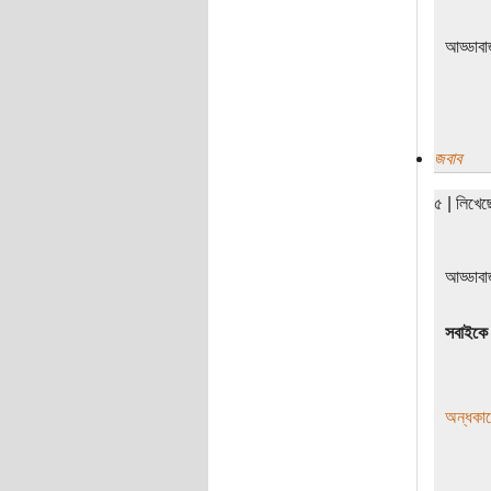
আড্ডাবা
জবাব
৫ | লিখে
আড্ডাবা
সবাইকে 
অন্ধকা