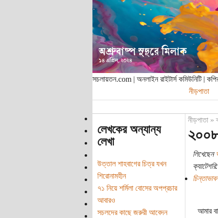
সচলায়তন.com | অনলাইন রাইটার্স কমিউনিটি | ক
নীড়পাতা
নীড়পাতা
»
লেখকের অন্যান্য
২০০৮
লেখা
লিখেছেন
উত্তাল শাহবাগের চিত্র যখন
ক্যাটেগরি:
শিরোনামহীন
চিন্তাভাবন
৭১ নিয়ে শর্মিলা বোসের অপপ্রচার
আবারও
আমার বা
সচলদের কাছে জরুরী আবেদন