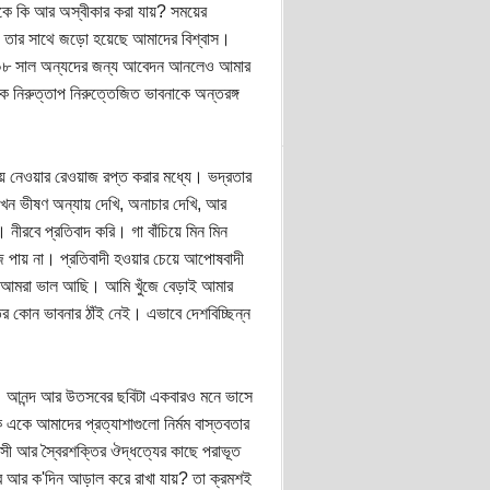
াকে কি আর অস্বীকার করা যায়? সময়ের
ষ। তার সাথে জড়ো হয়েছে আমাদের বিশ্বাস।
, ২০০৮ সাল অন্যদের জন্য আবেদন আনলেও আমার
নিরুত্তাপ নিরুত্তেজিত ভাবনাকে অন্তরঙ্গ
ে নেওয়ার রেওয়াজ রপ্ত করার মধ্যে। ভদ্রতার
, যখন ভীষণ অন্যায় দেখি, অনাচার দেখি, আর
 নীরবে প্রতিবাদ করি। গা বাঁচিয়ে মিন মিন
জে পায় না। প্রতিবাদী হওয়ার চেয়ে আপোষবাদী
কি? আমরা ভাল আছি। আমি খুঁজে বেড়াই আমার
র কোন ভাবনার ঠাঁই নেই। এভাবে দেশবিচ্ছিন্ন
া। আনন্দ আর উতসবের ছবিটা একবারও মনে ভাসে
ে আমাদের প্রত্যাশাগুলো নির্মম বাস্তবতার
সী আর স্বৈরশক্তির ঔদ্ধত্যের কাছে পরাভূত
র আর ক'দিন আড়াল করে রাখা যায়? তা ক্রমশই