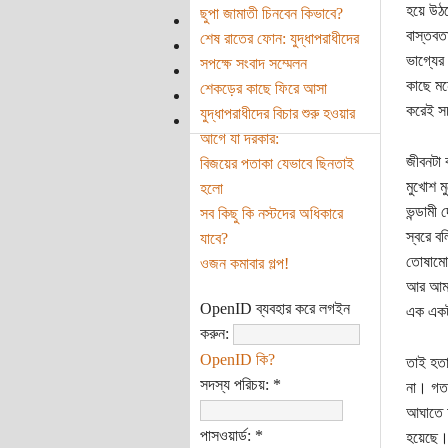
হয়ে উঠছ
ছুপা জামাতী চিনবেন কিভাবে?
বাস্তবত
শেষ রাতের ফোন: যুদ্ধাপরাধীদের
ভাগ্যের
সপক্ষে সংবাদ সম্মেলন
কাছে মন
শেকড়ের কাছে ফিরে আসা
করেই সচ
যুদ্ধাপরাধীদের বিচার শুরু হওয়ার
আগে যা দরকার:
জীবনটা 
বিজয়ের পতাকা যেভাবে ছিনতাই
মুখোশ ম
হলো
ভন্ডামী
সব কিছু কি নস্টদের অধিকারে
স্বরে ব
যাবে?
তোষামোদ
ওজন কমাবার গল্প!
আর আমার
OpenID ব্যবহার করে লগইন
এক একটা
করুন:
OpenID কি?
তাই হতা
সদস্য পরিচয়:
*
না। গত 
আঘাতে চ
পাসওয়ার্ড:
*
হয়েছে। 