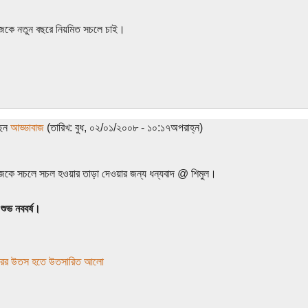
জকে নতুন বছরে নিয়মিত সচলে চাই।
ছেন
আড্ডাবাজ
(তারিখ: বুধ, ০২/০১/২০০৮ - ১০:১৭অপরাহ্ন)
জকে সচলে সচল হওয়ার তাড়া দেওয়ার জন্য ধন্যবাদ @ শিমুল।
শুভ নববর্ষ।
রের উতস হতে উতসারিত আলো