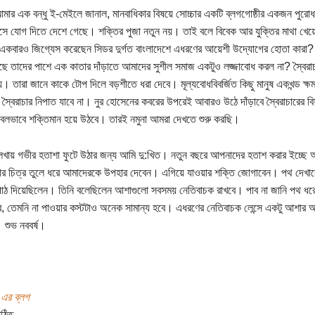
মার এক বন্ধু ই-মেইলে জানাল, মানবাধিকার বিষয়ে সোচ্চার একটি ব্লগগোষ্ঠীর একজন পুরোধ
্সে যোগ দিতে দেশে গেছে। শক্তির পুজা নতুন নয়। তাই বলে বিবেক আর যুক্তির মাথা খেয়
 একবারও জিগ্যেস করেছেন সিডর দুর্গত বাংলাদেশে এধরণের আয়েশী উদ্যোগের হোতা কারা? কি তা
ে তাদের পাশে এক কাতার দাঁড়াতে আমাদের সুশীল সমাজ একটুও লজ্জাবোধ করল না? স্বৈরাচা
য়। তারা জানে কাকে টোপ দিলে বড়শীতে ধরা দেবে। মূল্যবোধবিবর্জিত কিছু মানুষ একখন্ড ক্ষমতা
স্বৈরাচার নিপাত যাবে না। নুর হোসেনের কবরের উপরেই আবারও উঠে দাঁড়াবে স্বৈরাচারের 
রবলভাবে শক্তিমান হয়ে উঠবে। তারই নমুনা আমরা দেখতে শুরু করছি।
খায় গভীর হতাশা ফুটে উঠার জন্য আমি দু:খিত। নতুন বছরে আপনাদের হতাশ করার ইচ্ছে 
শার চিত্র তুলে ধরে আমাদেরকে উপহার দেবেন। এগিয়ে যাওয়ার শক্তি জোগাবেন। পথ দেখা
াঠ দিয়েছিলেন। তিনি বলেছিলেন আশাগুলো সবসময় নেতিবাচক রাখবে। পাব না জানি পথ ধরে
ে, তেমনি না পাওয়ার কস্টটাও অনেক সামান্য হবে। এধরণের নেতিবাচক লেন্সে একটু আ
শুভ নববর্ষ।
 এর ব্লগ
ঠিত