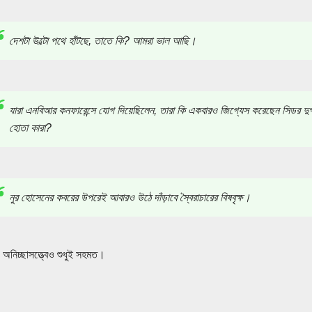
দেশটা উল্টো পথে হাঁটছে, তাতে কি? আমরা ভাল আছি।
যারা এনবিআর কনফারেন্সে যোগ দিয়েছিলেন, তারা কি একবারও জিগ্যেস করেছেন সিডর দু
হোতা কারা?
নুর হোসেনের কবরের উপরেই আবারও উঠে দাঁড়াবে স্বৈরাচারের বিষবৃক্ষ।
নিচ্ছাসত্ত্বেও শুধুই সহমত।