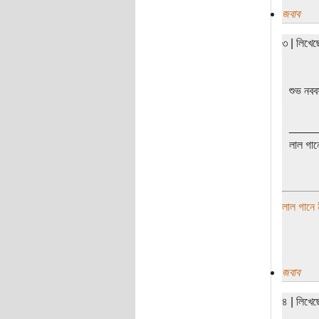
জবাব
৩ | লিখে
শুভ নববর
____
লাল গানে
লাল গানে ন
জবাব
৪ | লিখে