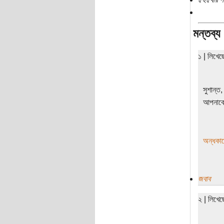
মন্তব্য
১ | লিখে
সুশান্ত,
আপনাকে
অন্ধকা
জবাব
২ | লিখে