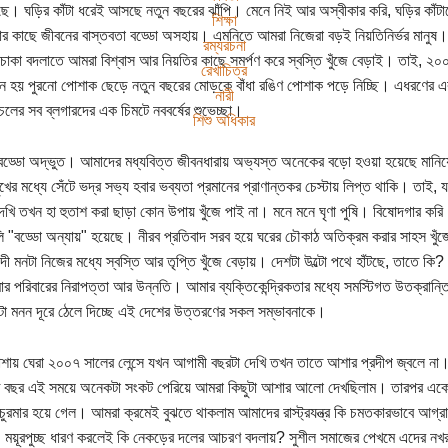
ে। ঘড়ির কাঁটা ধরেই আসছে নতুন বছরের ঝাঁপি। মেনে নিই আর অস্বীকার করি, ঘড়ির কাঁট
শিক্ষা
ার কাছে জীবনের বাস্তবতা বড্ডো অসহায়। এমনিতে আমরা নিজেরা বড়ই নিয়তিনির্ভর মানু
রম্যরচনা
 চাকা বদলাতে আমরা বিশ্বাস আর নিয়তির কাছে সমর্পণ করে স্বস্তি খুঁজে বেড়াই। তাই
রেখাচিত্র
ে হয় পুরনো পোশাক ছেড়ে নতুন বছরের মোড়কে বাঁধা রঙিণ পোশাক পড়ে নিচ্ছি। এধরণের এক 
নারী
লের সব ব্লগারদের এক চিমটে নববর্ষের শুভেচ্ছা।
শিশু অধিকার
বড্ডো অদ্ভুত। আমাদের মধ্যবিত্ত জীবনধারায় অভ্যস্ত অনেকের বড়ো হওয়া হয়েছে মানিয়
ুখের মধ্যে সেঁটে ভদ্র সভ্য হবার ভব্যতা প্রমানের প্রাণান্তকর চেস্টায় লিপ্ত থাকি। তাই
 দেখি তখন হা হুতাশ করা ছাড়া কোন উপায় খুঁজে পাই না। মনে মনে ঘৃণা পুষি। বিষোদগার করি।
লি "বড্ডো অন্যায়" হয়েছে। নীরব প্রতিবাদ সরব হয়ে ঘরের চৌকাঠ অতিক্রম করার সাহস খুঁ
ী মনটা নিজের মধ্যে স্বস্তি আর তৃপ্তি খুঁজে বেড়ায়। দেশটা উল্টো পথে হাঁটছে, তাতে 
 পরিবারের নিরাপত্তা আর উন্নতি। আমার ব্যক্তিকেন্দ্রিকতার মধ্যে সমস্টিগত উতক্রান্তি
 মনন দূরে ঠেলে দিচ্ছে এই দেশের উত্তরণের সকল সম্ভাবনাকে।
শায় ঘেরা ২০০৭ সালের লেন্সে যখন আগামী বছরটা দেখি তখন তাতে আশার প্রদীপ জ্বলে ন
বছর এই সময়ে অনেকটা সংকট পেরিয়ে আমরা কিছুটা আশার আলো দেখছিলাম। তারপর একে এক
ুরমার হয়ে গেল। আমরা ক্রমেই বুঝতে থাকলাম আমাদের রাস্ট্রযন্ত্র কি চমতকারভাবে আগ্রা
ময়ূরপুচ্ছ ধারণ করলেই কি নেকড়ের দলের আচরণ বদলায়? সুশীল সমাজের পেখমে এদের নখ