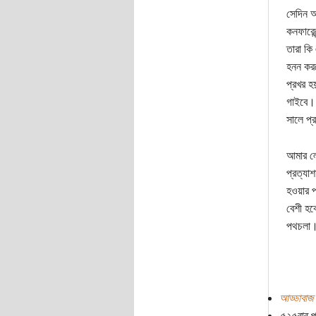
সেদিন আ
কনফারেন
তারা কি
হনন করছ
প্রখর হ
গাইবে। 
সালে প্
আমার লে
প্রত্যা
হওয়ার প
বেশী হব
পথচলা। 
আড্ডাবাজ
৫২৫বার প