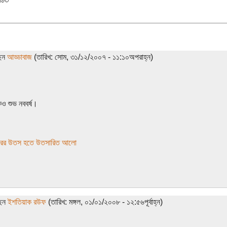
ছেন
আড্ডাবাজ
(তারিখ: সোম, ৩১/১২/২০০৭ - ১১:১০অপরাহ্ন)
ও শুভ নববর্ষ।
রের উতস হতে উতসারিত আলো
ছেন
ইশতিয়াক রউফ
(তারিখ: মঙ্গল, ০১/০১/২০০৮ - ১২:৫৬পূর্বাহ্ন)