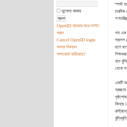
স্পস্ট 
ভুলোনা আমায়
চারদিক।
গণতান্ত
OpenID ব্যবহার করে লগইন
করুন
গত এক ব
Cancel OpenID login
স্বদেশ।
সদস্য নিবন্ধন
ছলে বলে
পাসওয়ার্ড হারিয়েছে?
শিক্ষকরা
হাত বুলি
থেকে গণ
একটি অন
স্বচ্ছত
পৃষ্ঠপো
কিনছে। 
রাস্ট্র
বুদ্ধিব