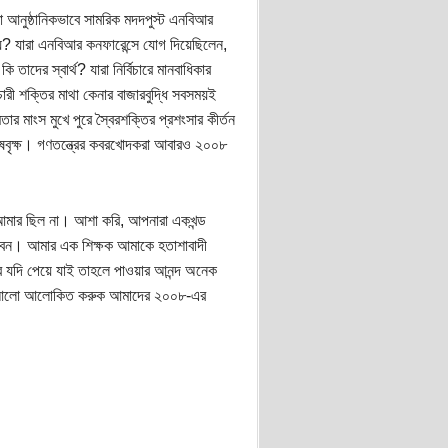
া আনুষ্ঠানিকভাবে সামরিক মদদপুস্ট এনবিআর
ে? যারা এনবিআর কনফারেন্সে যোগ দিয়েছিলেন,
দের স্বার্থ? যারা নির্বিচারে মানবাধিকার
রী শক্তির মাথা কেনার বাজারবুদ্ধি সবসময়ই
র মাংস মুখে পুরে স্বৈরশক্তির প্রশংসার কীর্তন
বিষবৃক্ষ। গণতন্ত্রের কবরখোদকরা আবারও ২০০৮
আমার ছিল না। আশা করি, আপনারা একখন্ড
বেন। আমার এক শিক্ষক আমাকে হতাশাবাদী
 যদি পেয়ে যাই তাহলে পাওয়ার আনন্দ অনেক
শার আলো আলোকিত করুক আমাদের ২০০৮-এর