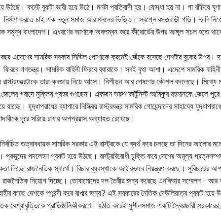
হয়ে উঠছে। কস্টে বুকটা ভারী হয়ে উঠে। মনটা প্রতিবাদী হয়। যোদ্ধা হয় না। গা বাঁচিয়ে ঘ
 নির্মাণ করতে চাই এক নতুন সমাজ আর মননের ভিত্তি। স্বপ্নে বসতবাড়ী গড়ি। ভাবি নিজ
্রিক সমৃদ্ধ বাংলাদেশ। এধরণের আশাকে অবলম্বন করে কীবোর্ডের উপর আঙ্গুল সচল হতে থা
ছর এদেশের সামরিক সরকার সিভিল পোশাকে ক্রমেই জেঁকে বসেছে দেশটার বুকের উপর। দম
 ফিরবে গণতন্ত্র। সামরিক বাহিনী ফিরবে ব্যারাকে। সবই বৃথা আশা। এদেশে সামরিক বাহিন
 রাস্ট্রযন্ত্রটাকে তারা কবজায় নিয়ে আসে। নিপীড়ন আর পেষণের কৌশল বদলেছে। মিথ্যে মা
 জেলের গরাদে মুক্তির প্রহর গুণছেন। একজন তরুণ কার্টুনিস্ট আরিফুর রহমানকে জেলে পুরে সা
য়ে যাচ্ছে। যুদ্ধাপরাধের ব্যাপারে নিস্ক্রিয় রাস্ট্রযন্ত্র সামরিক গোয়েন্দাদের সাহায্যে যুদ্ধাপর
দাবীকে দূরে সরিয়ে রাখার অপপ্রয়াস অব্যাহত রেখেছে।
ির্বাচিত তত্বাবধায়ক সামরিক সরকার এই রাস্ট্রকে যে ব্যর্থ করে চলছে তা দিনের আলোর মতো ক্
া। প্রভুদের পদলেহন প্রকট হয়ে উঠছে। রাস্ট্রবিরোধী চুক্তি করে দেশের অমূল্য প্রত্নসম্পদ
ষকতা দিচ্ছে রাজনৈতিক স্বার্থে। বিচার ব্যবস্থাকে কঠোরভাবে নিয়ন্ত্রণ করছে। সুবিচারের 
রাজনৈতিক নিয়োগ দিচ্ছে। তোষামোদের দল তৈরীর জন্য করেছে এনবিআর সম্মেলন। আর ক
দ্রোহীর কাছে দেশকে পণবন্দী করে রাখার জন্য? এই সরকারের নৈতিক দেউলিয়াত্ব প্রকট হয়ে
ৃত্তিক বেশ্যাবৃত্তিকে প্রাতিষ্ঠানিকীকরণে। হঠাত করেই সুশীলসমাজ একটি স্বৈরাচারী সরকারের