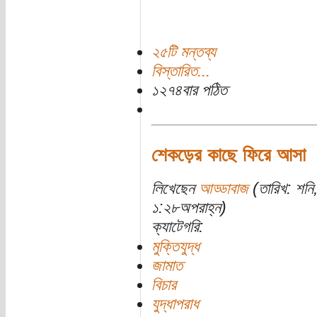
২৫টি মন্তব্য
বিস্তারিত...
১২৭৪বার পঠিত
শেকড়ের কাছে ফিরে আসা
লিখেছেন
আড্ডাবাজ
(তারিখ: শনি
১:২৮অপরাহ্ন)
ক্যাটেগরি:
মুক্তিযুদ্ধ
জামাত
বিচার
যুদ্ধাপরাধ