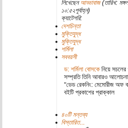
লিখেছেন
আড্ডাবাজ
(তারিখ: মঙ্
১০:৫২পূর্বাহ্ন)
ক্যাটেগরি:
দেশচিন্তা
মুক্তিযুদ্ধ
মুক্তিযুদ্ধ
শর্মিলা
সববয়সী
ড: শর্মিলা বোসকে
নিয়ে সচলের 
সম্প্রতি তিনি আবারও আলোচনার ক
"ডেড রেকনিং: মেমোরীজ অফ বা
বইটি প্রকাশের প্রাক্কাল
৪০টি মন্তব্য
বিস্তারিত...