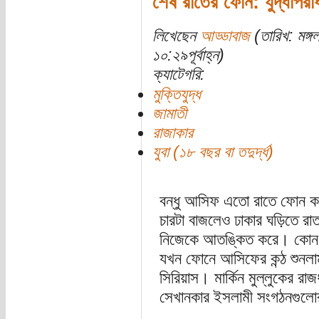
শেষ রাতের ফোন: যুদ্ধাপরাধ
লিখেছেন
আড্ডাবাজ
(তারিখ: মঙ্
১০:২৯পূর্বাহ্ন)
ক্যাটেগরি:
মুক্তিযুদ্ধ
জামাতী
রাজাকার
যুবা (১৮ বছর বা তদুর্দ্ধ)
বন্ধু আসিফ এতো রাতে ফোন ক
চারটা বাজলেও ঢাকার ঘড়িতে 
নিজেকে আতঙ্কিত করে। কোন খ
যখন ফোনে আসিফের কন্ঠ শুনলাম
সিরিয়াস। মার্কিন মুল্লুকের রাজ
সেখানকার ইসলামী সংগঠনগুলোর ব