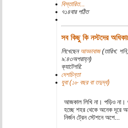
বিস্তারিত...
৭১৪বার পঠিত
সব কিছু কি নস্টদের অধিকা
লিখেছেন
আড্ডাবাজ
(তারিখ: শনি
৯:৪৩অপরাহ্ন)
ক্যাটেগরি:
দেশচিন্তা
যুবা (১৮ বছর বা তদুর্দ্ধ)
আজকাল লিখি না। পড়িও না। শ
হচ্ছে শহর থেকে অনেক দূরে অন
নির্জন ট্রেন স্টেশনে অপে...