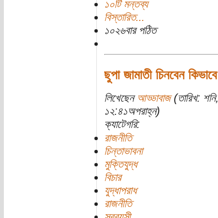
১০টি মন্তব্য
বিস্তারিত...
১০২৬বার পঠিত
ছুপা জামাতী চিনবেন কিভাব
লিখেছেন
আড্ডাবাজ
(তারিখ: শনি
১২:৪১অপরাহ্ন)
ক্যাটেগরি:
রাজনীতি
চিন্তাভাবনা
মুক্তিযুদ্ধ
বিচার
যুদ্ধাপরাধ
রাজনীতি
সববয়সী