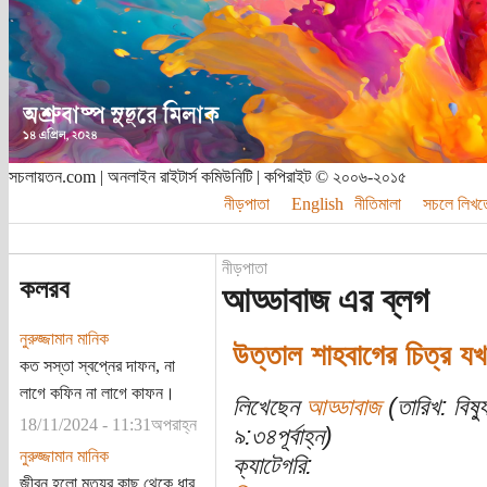
সচলায়তন.com | অনলাইন রাইটার্স কমিউনিটি | কপিরাইট © ২০০৬-২০১৫
নীড়পাতা
English
নীতিমালা
সচলে লিখত
নীড়পাতা
কলরব
আড্ডাবাজ এর ব্লগ
নুরুজ্জামান মানিক
উত্তাল শাহবাগের চিত্র য
কত সস্তা স্বপ্নের দাফন, না
লাগে কফিন না লাগে কাফন।
লিখেছেন
আড্ডাবাজ
(তারিখ: বিষ্
18/11/2024 - 11:31অপরাহ্ন
৯:৩৪পূর্বাহ্ন)
নুরুজ্জামান মানিক
ক্যাটেগরি:
জীবন হলো মৃত্যুর কাছ থেকে ধার