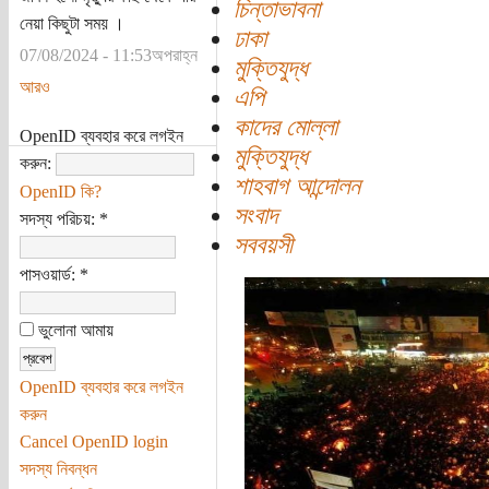
চিন্তাভাবনা
নেয়া কিছুটা সময় ।
ঢাকা
07/08/2024 - 11:53অপরাহ্ন
মুক্তিযুদ্ধ
আরও
এপি
কাদের মোল্লা
OpenID ব্যবহার করে লগইন
মুক্তিযুদ্ধ
করুন:
শাহবাগ আন্দোলন
OpenID কি?
সংবাদ
সদস্য পরিচয়:
*
সববয়সী
পাসওয়ার্ড:
*
ভুলোনা আমায়
OpenID ব্যবহার করে লগইন
করুন
Cancel OpenID login
সদস্য নিবন্ধন