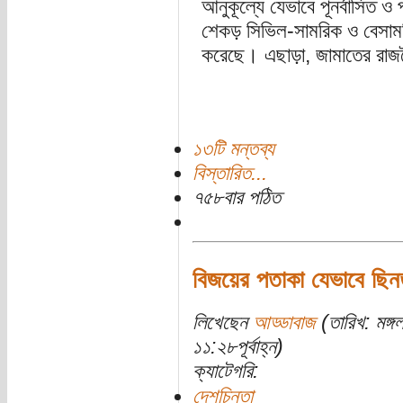
আনুকূল্যে যেভাবে পূনর্বাসিত ও
শেকড় সিভিল-সামরিক ও বেসামর
করেছে। এছাড়া, জামাতের রাজন
১৩টি মন্তব্য
বিস্তারিত...
৭৫৮বার পঠিত
বিজয়ের পতাকা যেভাবে ছি
লিখেছেন
আড্ডাবাজ
(তারিখ: মঙ্
১১:২৮পূর্বাহ্ন)
ক্যাটেগরি:
দেশচিন্তা