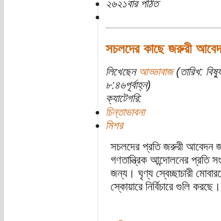
২৬২১বার পঠিত
সচলদের কাছে জরুরী আবে
লিখেছেন
আড্ডাবাজ
(তারিখ: বিষ্
৮:৪৬পূর্বাহ্ন)
ক্যাটেগরি:
চিন্তাভাবনা
মিশর
সচলদের প্রতি জরুরী আবেদন জা
গণতান্ত্রিক আন্দোলনের প্রতি
জন্য। ঘৃণ্য স্বেচ্ছাচারী মোবারক
স্কোয়ারে নির্বিচারে গুলি করছ