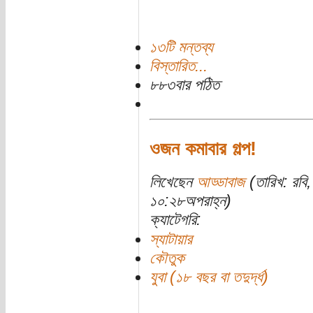
১৩টি মন্তব্য
বিস্তারিত...
৮৮৩বার পঠিত
ওজন কমাবার গল্প!
লিখেছেন
আড্ডাবাজ
(তারিখ: রবি
১০:২৮অপরাহ্ন)
ক্যাটেগরি:
স্যাটায়ার
কৌতুক
যুবা (১৮ বছর বা তদুর্দ্ধ)