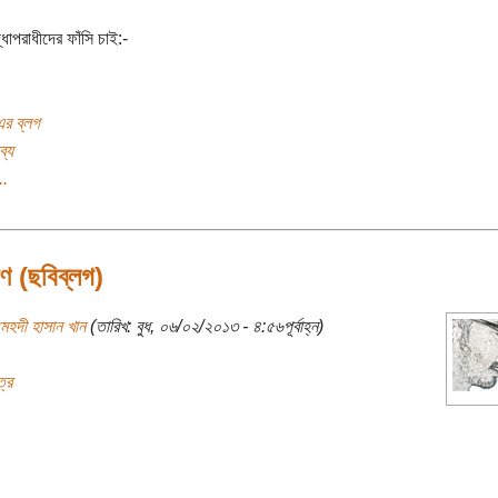
ধাপরাধীদের ফাঁসি চাই:-
এর ব্লগ
ব্য
..
ণ (ছবিব্লগ)
েহদী হাসান খান
(তারিখ: বুধ, ০৬/০২/২০১৩ - ৪:৫৬পূর্বাহ্ন)
্র