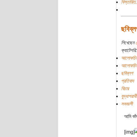
বিস্তারিত.
ছবিব্ল
লিখেছেন
ক
ক্যাটেগরি:
আলোকচিত
আলোকচিত
ছবিব্লগ
প্রতিবাদ
বিচার
যুদ্ধাপরাধী
সববয়সী
আমি কাঁদ
[img]