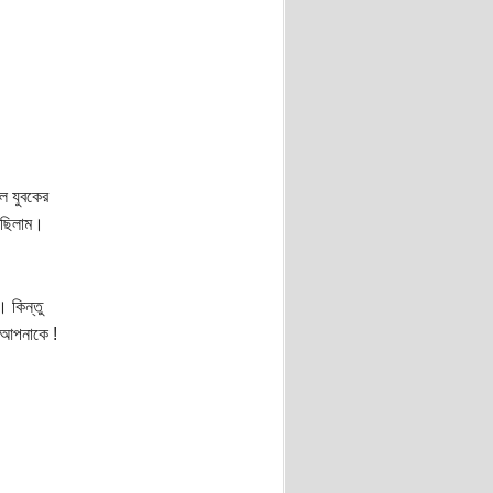
ল যুবকের
খেছিলাম।
 কিন্তু
 আপনাকে !