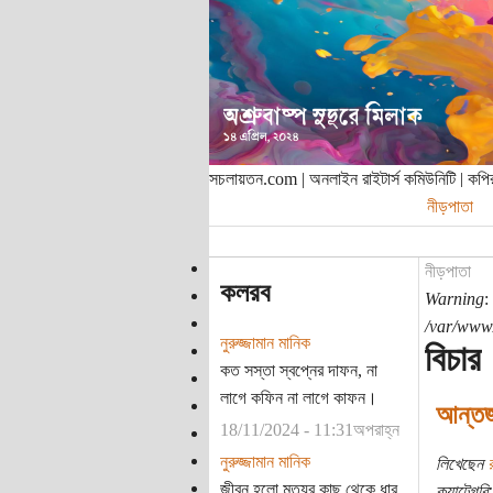
সচলায়তন.com | অনলাইন রাইটার্স কমিউনিটি | ক
নীড়পাতা
নীড়পাতা
কলরব
Warning
:
/var/www/
নুরুজ্জামান মানিক
বিচার
কত সস্তা স্বপ্নের দাফন, না
লাগে কফিন না লাগে কাফন।
আন্তর্
18/11/2024 - 11:31অপরাহ্ন
নুরুজ্জামান মানিক
লিখেছেন
জীবন হলো মৃত্যুর কাছ থেকে ধার
ক্যাটেগরি: