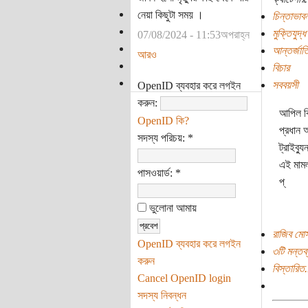
নেয়া কিছুটা সময় ।
চিন্তাভাবন
মুক্তিযুদ্ধ
07/08/2024 - 11:53অপরাহ্ন
আন্তর্জাতি
আরও
বিচার
সববয়সী
OpenID ব্যবহার করে লগইন
করুন:
আপিল বিভ
OpenID কি?
প্রধান 
সদস্য পরিচয়:
*
ট্রাইব্য
এই মামলা
পাসওয়ার্ড:
*
প্
ভুলোনা আমায়
রাজিব মো
OpenID ব্যবহার করে লগইন
৩টি মন্তব্
করুন
বিস্তারিত.
Cancel OpenID login
সদস্য নিবন্ধন