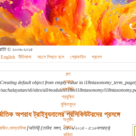
পিরাইট © ২০০৬-২০১৫
English
নীতিমালা
সচলে লিখতে হলে
প্রোফাইল
প্রবেশ
গল্প
ভ্রমণ
Creating default object from empty value
in
i18ntaxonomy_term_page(
রাজনীতি
sachalayatan/s6/sites/all/modules/i18n/i18ntaxonomy/i18ntaxonomy.p
প্রযুক্তি
মুক্তিযুদ্ধ
খেলাধুলা
জাতিক অপরাধ ট্রাইব্যুনালের প্রসিকিউটরদের প্রসঙ্গে
অনুবাদ
বিজ্ঞান
রাজিব মোস্তাফিজ
[অতিথি] (তারিখ: মঙ্গল, ২৩/০৯/২০১৪ - ৫:১৬অপরাহ্ন)
কবিতা