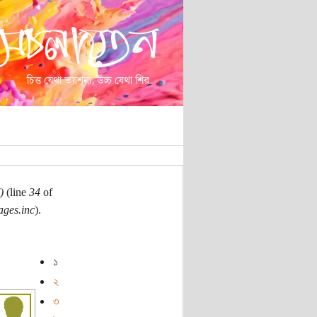
)
(line
34
of
ages.inc
).
১
২
৩