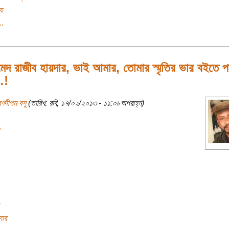
য
..
েদ রাজীব হায়দার, ভাই আমার, তোমার স্মৃতির ভার বইতে প
…!
রণদীপম বসু
(তারিখ: রবি, ১৭/০২/২০১৩ - ১১:০৮অপরাহ্ন)
দার