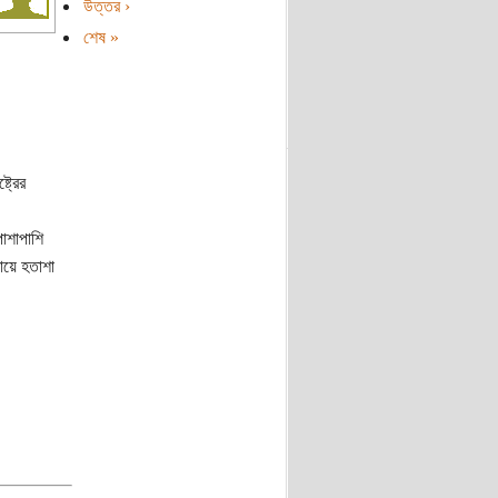
উত্তর ›
শেষ »
ট্রের
পাশাপাশি
রায়ে হতাশা