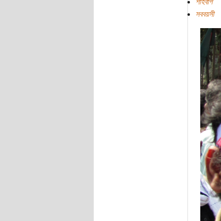
শাহবাগ
সববয়সী