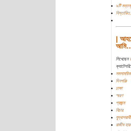
৯টি মন্তব্
বিস্তারিত.
| আহম
আমি
লিখেছেন
ক্যাটেগরি:
সমসাময়িক
দিনপঞ্জি
ঢাকা
স্মরণ
প্রজন্ম
বিচার
যুদ্ধাপরাধী
রাজীব হায়