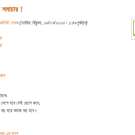
ী সমাচার !
অতিথি লেখক
(তারিখ: বিষ্যুদ, ১৮/০৭/২০১৩ - ১:৪৯পূর্বাহ্ন)
র
া
আজম
ছেনঃ
দেশে হবে সেই ছেলে কবে,
া বড় হয়ে কাজে বড় হবে।
খক এর ব্লগ