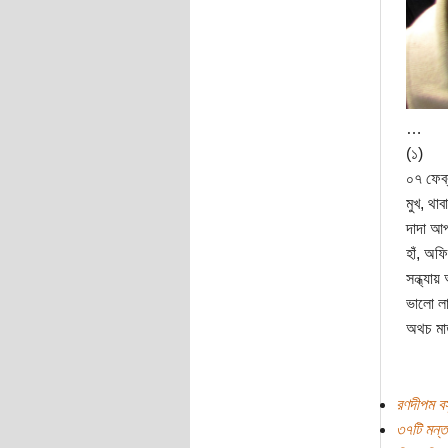
…
(১)
০৭ ফেব্
মুখ, থা
দাদা আ
হাঁ, অ
সন্ধ্যা
ভালো লা
অথচ মা
রণদীপম বস
৩৭টি মন্ত