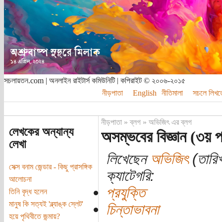
সচলায়তন.com | অনলাইন রাইটার্স কমিউনিটি | কপিরাইট © ২০০৬-২০১৫
নীড়পাতা
English
নীতিমালা
সচলে লিখত
নীড়পাতা
»
ব্লগ
»
অভিজিৎ এর ব্লগ
লেখকের অন্যান্য
অসম্ভবের বিজ্ঞান (৩য় 
লেখা
লিখেছেন
অভিজিৎ
(তারিখ
সেক্স বনাম জেন্ডার - কিছু প্রাসঙ্গিক
ক্যাটেগরি:
আলোচনা
প্রযুক্তি
তিনি বৃদ্ধ হলেন
মানুষ কি সত্যই 'ব্ল্যাঙ্ক স্লেট'
চিন্তাভাবনা
হয়ে পৃথিবীতে জন্মায়?