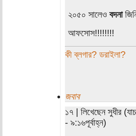
২০৫০ সালেও
বদনা
জিন
আফসোস!!!!!!!!
কী ব্লগার? ডরাইলা?
জবাব
১৭ | লিখেছেন সুধীর (যা
- ৯:১৬পূর্বাহ্ন)