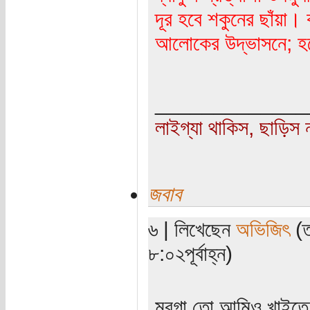
দূর হবে শকুনের ছাঁয়া
আলোকের উদ্ভাসনে; হবে 
_____________
লাইগ্যা থাকিস, ছাড়িস ন
জবাব
৬ | লিখেছেন
অভিজিৎ
(ত
৮:০২পূর্বাহ্ন)
মুরগা তো আমিও খাইতে