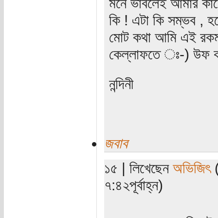
মনে ভাবলেই আমার কাছ
কি ! এটা কি সম্ভব , 
মোট কথা আমি এই রকম এ
কেল্লাফতে ঃ-) উফ 
নন্দিনী
জবাব
১৫ | লিখেছেন
অভিজিৎ
(
৭:৪২পূর্বাহ্ন)