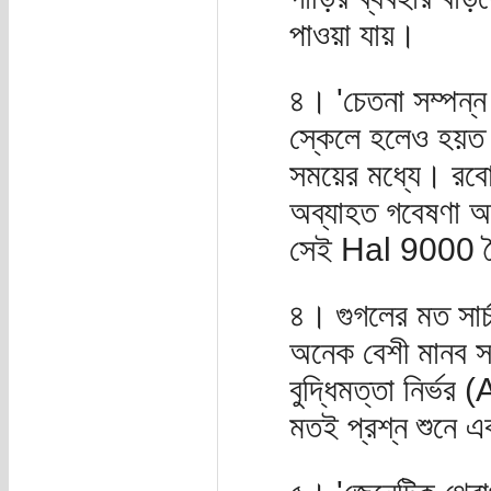
পাওয়া যায়।
৪। 'চেতনা সম্পন্
স্কেলে হলেও হয়ত
সময়ের মধ্যে। রবোটি
অব্যাহত গবেষণা অদূ
সেই Hal 9000 তৈ
৪। গুগলের মত সার্
অনেক বেশী মানব 
বুদ্ধিমত্তা নির্ভর
মতই প্রশ্ন শুনে এ