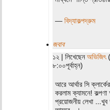
—
বিদ্যাকল্পদ্রুম
জবাব
১২ | লিখেছেন
অভিজিৎ
(
৮:০০পূর্বাহ্ন)
আরে আর্থার সি ক্লার্
করলাম ক্যামনে! কল্পণা
প্রয়োজনীয় লেখা ...খু
আসবে...।