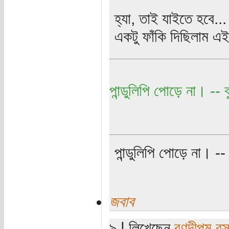
হ্যা, তাই যাইতে হবে...
একটু ফাঁকি দিছিলাম এই
পান্ডুলিপি পোড়ে না। -- বু
পান্ডুলিপি পোড়ে না। -- ব
জবাব
৯ | লিখেছেন
রণদীপম বস