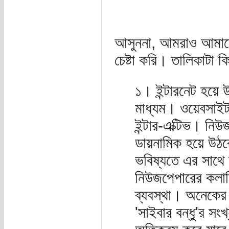
আসুননা, আমরাও আমাদে
চেষ্টা করি। তালিকাটা 
১। ইন্টারনেট হয়ে
মাধ্যম। ওয়েবসাই
ইন্টার-এক্টিভ। নিউ
ডায়নামিক হয়ে উঠব
ভবিষ্যতে এর সাথে 
নিউজপেপারের কলামি
ব্যবস্থা। অনেকের 
'সাইবার বন্ধু'র সংখ