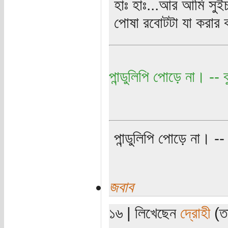
হাঃ হাঃ...আর আমি সুই
পোষা রবোটটা যা করার ক
পান্ডুলিপি পোড়ে না। -- বু
পান্ডুলিপি পোড়ে না। -- ব
জবাব
১৬ | লিখেছেন
দ্রোহী
(তা