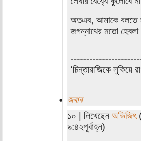
লেখার ধৈর্য্যে কুলোবে ন
অতএব, আমাকে বলতে হবে,
জগন্নাথের মতো হেবলা
----------------------
‘চিন্তারাজিকে লুকিয়ে র
জবাব
১০ | লিখেছেন
অভিজিৎ
(
৯:৪২পূর্বাহ্ন)