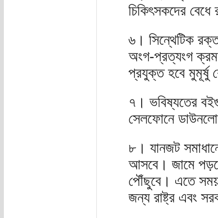
চিকিৎসকদের বেধে
৬। সিন্থেটিক রক্ত
অংগ-প্রত্যংগ ক্রম
প্রযুক্ত হবে মুমূর্ষ
৭। ভবিষ্যতের বইগ
সেলফোনে ডাউনলো
৮। যানজট সমাধানের
আসবে। জামে পড়লে
পৌঁছুবে। এতে সময়
জন্য রাষ্ট্র এবং স