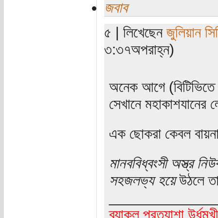
জবাব
৫ | লিখেছেন
জুলিয়ান সিদ
৩:৩৭অপরাহ্ন)
অনেক আগে (বিটিভিতে 
সেখানে মহাকাশযানের ল
এক ছোকরা কেবল বায়না
মানববিধ্বংসী অস্ত্র নি
সহজলভ্য হয়ে
উঠলে তা
_____________
ব্যাকুল প্রত্যাশা উর্ধ