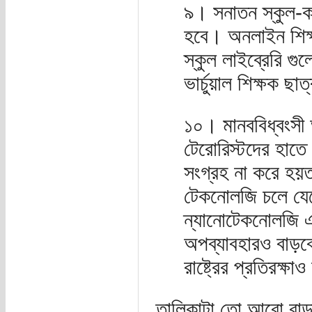
৯। সনাতন স্কুল-কল
হবে। অনলাইন শিক্
স্কুল লাইব্রেরি গ
ভার্চুয়াল শিক্ষক ছা
১০। মানববিধ্বংসী অ
টেরোরিস্টদের হাতে
সংগ্রহ না করে হয়ত
টেকনোলজি চলে যেতে
ন্যানোটেকনোলজি এব
অপব্যাবহারও বাড়ব
রাষ্ট্রের প্রতিরক্
তালিকাটা তো আরো বাড়ান