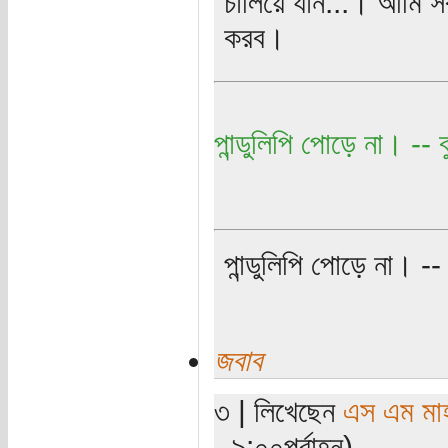
চালিয়ে যান...। আমি সব
করব।
পান্ডুলিপি পোড়ে না। -- বু
পান্ডুলিপি পোড়ে না। -- ব
জবাব
৩ | লিখেছেন
এস এম মাহব
- ৯:০০পূর্বাহ্ন)