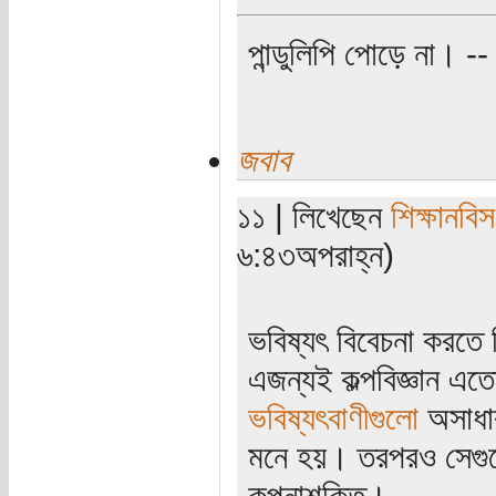
পান্ডুলিপি পোড়ে না। -- ব
জবাব
১১ | লিখেছেন
শিক্ষানবিস
৬:৪৩অপরাহ্ন)
ভবিষ্যৎ বিবেচনা করতে 
এজন্যই কল্পবিজ্ঞান এ
ভবিষ্যৎবাণীগুলো
অসাধা
মনে হয়। তরপরও সেগু
কল্পনাশক্তি।