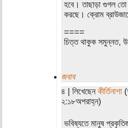
হবে। তাছাড়া গুগল তো 
করছে। ক্রোম ব্রাউজা
====
চিত্ত থাকুক সমুন্নত, উ
জবাব
৪ | লিখেছেন
কীর্তিনাশা
(
২:১৮অপরাহ্ন)
ভবিষ্যতে মানুষ প্রকৃ