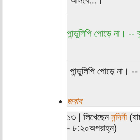
পান্ডুলিপি পোড়ে না। -- বু
পান্ডুলিপি পোড়ে না। -- ব
জবাব
১৩ | লিখেছেন
নন্দিনী
(যা
- ৮:২০অপরাহ্ন)