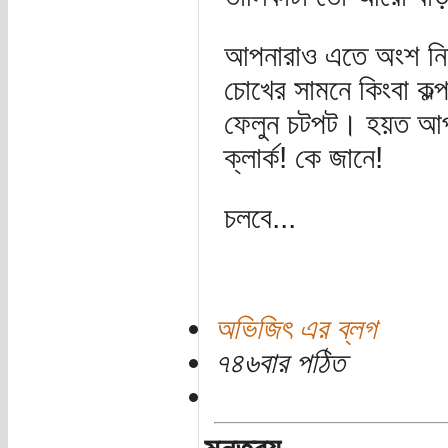
আপনারাও এতে অংশ নিন 
চোখের সামনে কিংবা কল
ফেলুন চটপট। হয়ত আপনি
ক্লার্ক! কে জানে!
চলবে...
অভিজিৎ এর ব্লগ
৭৪৬বার পঠিত