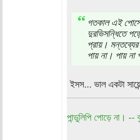
গতকাল এই পোস্টে
দুরভিসন্ধিতে পড়
প্রায়। মন্তব্যের
পায় না। পায় না 
ইসস... ভাল একটা সায়ে
পান্ডুলিপি পোড়ে না। -- বু