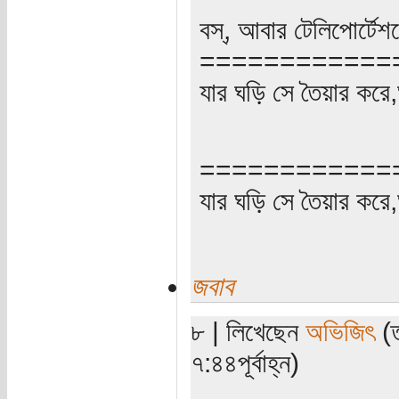
বস্, আবার টেলিপোর্টে
============
যার ঘড়ি সে তৈয়ার করে
============
যার ঘড়ি সে তৈয়ার করে
জবাব
৮ | লিখেছেন
অভিজিৎ
(ত
৭:৪৪পূর্বাহ্ন)