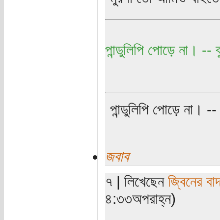
পান্ডুলিপি পোড়ে না। -- বু
পান্ডুলিপি পোড়ে না। -- ব
জবাব
৭ | লিখেছেন
জ্বিনের বা
৪:৩৩অপরাহ্ন)