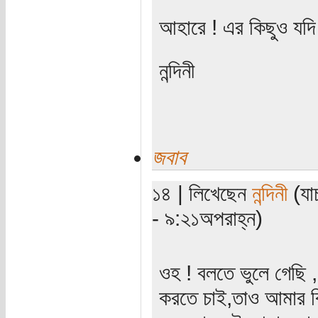
আহারে ! এর কিছুও যদ
নন্দিনী
জবাব
১৪ | লিখেছেন
নন্দিনী
(যা
- ৯:২১অপরাহ্ন)
ওহ ! বলতে ভুলে গেছি ,
করতে চাই,তাও আমার ব