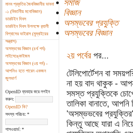
সমাজ
মানব প্রকৃতির জৈববিজ্ঞানীয় ভাবনা
বিজ্ঞান
-১ (বিবর্তনীয় মনোবিজ্ঞান)
ডারউইন দিবস
অসম্ভবের প্রযুক্তি
ডারউইন দিবস উপলক্ষে র‌্যালী
অসম্ভবের বিজ্ঞান
বিশ্বাসের ভাইরাস (মুম্বাইয়ের
সন্ত্রাস)
অসম্ভবের বিজ্ঞান (৪র্থ পর্ব)
২য় পর্বের
পর...
লাইসেঙ্কোইজম
অসম্ভবের বিজ্ঞান (৩য় পর্ব) -
আপনিও হতে পারেন একজন
টেলিপোর্টেশন বা সময়পর
জুলভার্ণ
না হয় বাদ থাকুক - আপ
সমস্ত প্রযুক্তিকে চো
OpenID ব্যবহার করে লগইন
করুন:
তালিকা বানাতে, আপনি 
OpenID কি?
'অসম্ভভবের প্রযুক্তি
সদস্য পরিচয়:
*
কিন্তু আছে যারা এ নি
পাসওয়ার্ড:
*