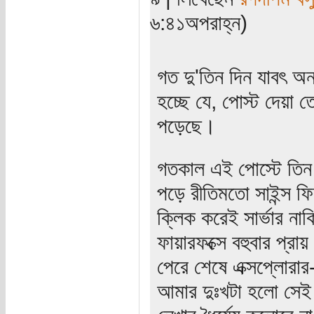
৬:৪১অপরাহ্ন)
গত দু'তিন দিন যাবৎ অ
হচ্ছে যে, পোস্ট দেয়া ত
পড়েছে।
গতকাল এই পোস্টে তিন 
পড়ে রীতিমতো সাইন্স ফ
ক্লিক করেই সার্ভার না
ফায়ারফক্সে বহুবার প্রা
পেরে শেষে এক্সপ্লোরার
আমার দুঃখটা হলো সেই